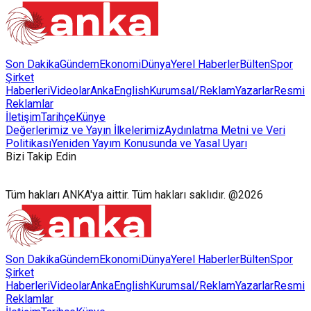
Son Dakika
Gündem
Ekonomi
Dünya
Yerel Haberler
Bülten
Spor
Şirket
Haberleri
Videolar
AnkaEnglish
Kurumsal/Reklam
Yazarlar
Resmi
Reklamlar
İletişim
Tarihçe
Künye
Değerlerimiz ve Yayın İlkelerimiz
Aydınlatma Metni ve Veri
Politikası
Yeniden Yayım Konusunda ve Yasal Uyarı
Bizi Takip Edin
Tüm hakları ANKA'ya aittir. Tüm hakları saklıdır. @2026
Son Dakika
Gündem
Ekonomi
Dünya
Yerel Haberler
Bülten
Spor
Şirket
Haberleri
Videolar
AnkaEnglish
Kurumsal/Reklam
Yazarlar
Resmi
Reklamlar