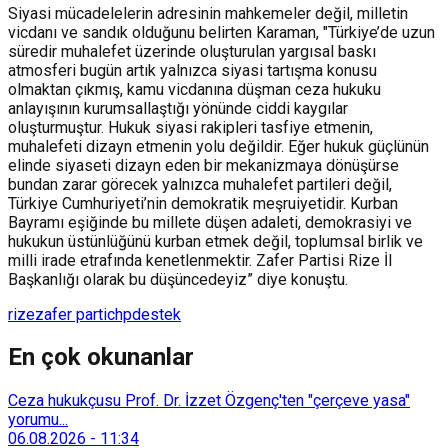
Siyasi mücadelelerin adresinin mahkemeler değil, milletin
vicdanı ve sandık olduğunu belirten Karaman, "Türkiye’de uzun
süredir muhalefet üzerinde oluşturulan yargısal baskı
atmosferi bugün artık yalnızca siyasi tartışma konusu
olmaktan çıkmış, kamu vicdanına düşman ceza hukuku
anlayışının kurumsallaştığı yönünde ciddi kaygılar
oluşturmuştur. Hukuk siyasi rakipleri tasfiye etmenin,
muhalefeti dizayn etmenin yolu değildir. Eğer hukuk güçlünün
elinde siyaseti dizayn eden bir mekanizmaya dönüşürse
bundan zarar görecek yalnızca muhalefet partileri değil,
Türkiye Cumhuriyeti’nin demokratik meşruiyetidir. Kurban
Bayramı eşiğinde bu millete düşen adaleti, demokrasiyi ve
hukukun üstünlüğünü kurban etmek değil, toplumsal birlik ve
milli irade etrafında kenetlenmektir. Zafer Partisi Rize İl
Başkanlığı olarak bu düşüncedeyiz” diye konuştu.
rize
zafer parti
chp
destek
En çok okunanlar
Ceza hukukçusu Prof. Dr. İzzet Özgenç'ten "çerçeve yasa"
yorumu...
06.08.2026
-
11:34