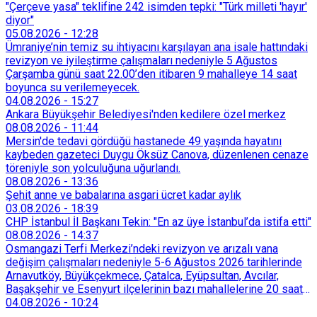
"Çerçeve yasa" teklifine 242 isimden tepki: "Türk milleti 'hayır'
diyor"
05.08.2026
-
12:28
Ümraniye’nin temiz su ihtiyacını karşılayan ana isale hattındaki
revizyon ve iyileştirme çalışmaları nedeniyle 5 Ağustos
Çarşamba günü saat 22.00’den itibaren 9 mahalleye 14 saat
boyunca su verilemeyecek.
04.08.2026
-
15:27
Ankara Büyükşehir Belediyesi'nden kedilere özel merkez
08.08.2026
-
11:44
Mersin'de tedavi gördüğü hastanede 49 yaşında hayatını
kaybeden gazeteci Duygu Öksüz Canova, düzenlenen cenaze
töreniyle son yolculuğuna uğurlandı.
08.08.2026
-
13:36
Şehit anne ve babalarına asgari ücret kadar aylık
03.08.2026
-
18:39
CHP İstanbul İl Başkanı Tekin: "En az üye İstanbul’da istifa etti"
08.08.2026
-
14:37
Osmangazi Terfi Merkezi’ndeki revizyon ve arızalı vana
değişim çalışmaları nedeniyle 5-6 Ağustos 2026 tarihlerinde
Arnavutköy, Büyükçekmece, Çatalca, Eyüpsultan, Avcılar,
Başakşehir ve Esenyurt ilçelerinin bazı mahallelerine 20 saat
süreyle su verilemeyecek.
04.08.2026
-
10:24