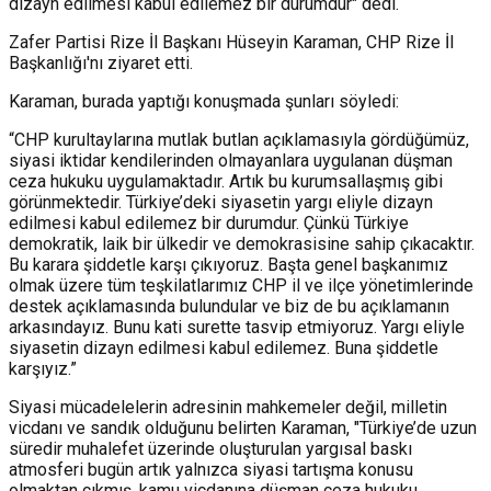
dizayn edilmesi kabul edilemez bir durumdur" dedi.
Zafer Partisi Rize İl Başkanı Hüseyin Karaman, CHP Rize İl
Başkanlığı'nı ziyaret etti.
Karaman, burada yaptığı konuşmada şunları söyledi:
“CHP kurultaylarına mutlak butlan açıklamasıyla gördüğümüz,
siyasi iktidar kendilerinden olmayanlara uygulanan düşman
ceza hukuku uygulamaktadır. Artık bu kurumsallaşmış gibi
görünmektedir. Türkiye’deki siyasetin yargı eliyle dizayn
edilmesi kabul edilemez bir durumdur. Çünkü Türkiye
demokratik, laik bir ülkedir ve demokrasisine sahip çıkacaktır.
Bu karara şiddetle karşı çıkıyoruz. Başta genel başkanımız
olmak üzere tüm teşkilatlarımız CHP il ve ilçe yönetimlerinde
destek açıklamasında bulundular ve biz de bu açıklamanın
arkasındayız. Bunu kati surette tasvip etmiyoruz. Yargı eliyle
siyasetin dizayn edilmesi kabul edilemez. Buna şiddetle
karşıyız.”
Siyasi mücadelelerin adresinin mahkemeler değil, milletin
vicdanı ve sandık olduğunu belirten Karaman, "Türkiye’de uzun
süredir muhalefet üzerinde oluşturulan yargısal baskı
atmosferi bugün artık yalnızca siyasi tartışma konusu
olmaktan çıkmış, kamu vicdanına düşman ceza hukuku