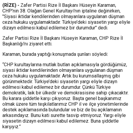
(RİZE) -
Zafer Partisi Rize İl Başkanı Hüseyin Karaman,
CHP'nin 38. Olağan Genel Kurultayı'nın iptaline değinirken,
"Siyasi iktidar kendilerinden olmayanlara uygulanan düşman
ceza hukuku uygulamaktadır. Türkiye’deki siyasetin yargı eliyle
dizayn edilmesi kabul edilemez bir durumdur" dedi.
Zafer Partisi Rize İl Başkanı Hüseyin Karaman, CHP Rize İl
Başkanlığı'nı ziyaret etti.
Karaman, burada yaptığı konuşmada şunları söyledi:
“CHP kurultaylarına mutlak butlan açıklamasıyla gördüğümüz,
siyasi iktidar kendilerinden olmayanlara uygulanan düşman
ceza hukuku uygulamaktadır. Artık bu kurumsallaşmış gibi
görünmektedir. Türkiye’deki siyasetin yargı eliyle dizayn
edilmesi kabul edilemez bir durumdur. Çünkü Türkiye
demokratik, laik bir ülkedir ve demokrasisine sahip çıkacaktır.
Bu karara şiddetle karşı çıkıyoruz. Başta genel başkanımız
olmak üzere tüm teşkilatlarımız CHP il ve ilçe yönetimlerinde
destek açıklamasında bulundular ve biz de bu açıklamanın
arkasındayız. Bunu kati surette tasvip etmiyoruz. Yargı eliyle
siyasetin dizayn edilmesi kabul edilemez. Buna şiddetle
karşıyız.”