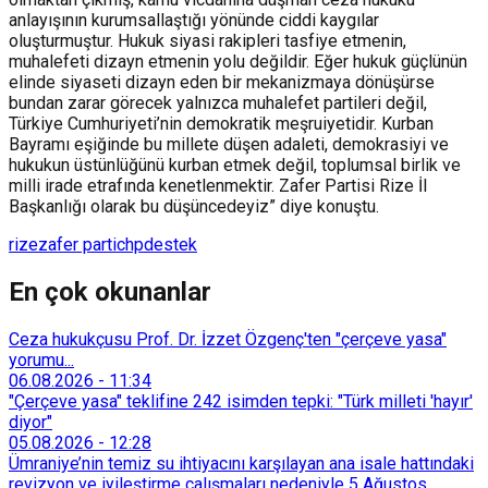
anlayışının kurumsallaştığı yönünde ciddi kaygılar
oluşturmuştur. Hukuk siyasi rakipleri tasfiye etmenin,
muhalefeti dizayn etmenin yolu değildir. Eğer hukuk güçlünün
elinde siyaseti dizayn eden bir mekanizmaya dönüşürse
bundan zarar görecek yalnızca muhalefet partileri değil,
Türkiye Cumhuriyeti’nin demokratik meşruiyetidir. Kurban
Bayramı eşiğinde bu millete düşen adaleti, demokrasiyi ve
hukukun üstünlüğünü kurban etmek değil, toplumsal birlik ve
milli irade etrafında kenetlenmektir. Zafer Partisi Rize İl
Başkanlığı olarak bu düşüncedeyiz” diye konuştu.
rize
zafer parti
chp
destek
En çok okunanlar
Ceza hukukçusu Prof. Dr. İzzet Özgenç'ten "çerçeve yasa"
yorumu...
06.08.2026
-
11:34
"Çerçeve yasa" teklifine 242 isimden tepki: "Türk milleti 'hayır'
diyor"
05.08.2026
-
12:28
Ümraniye’nin temiz su ihtiyacını karşılayan ana isale hattındaki
revizyon ve iyileştirme çalışmaları nedeniyle 5 Ağustos