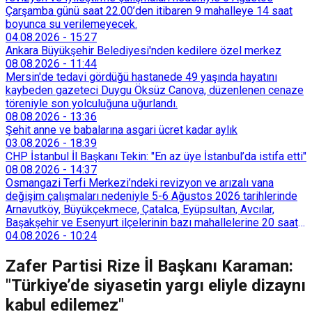
Çarşamba günü saat 22.00’den itibaren 9 mahalleye 14 saat
boyunca su verilemeyecek.
04.08.2026
-
15:27
Ankara Büyükşehir Belediyesi'nden kedilere özel merkez
08.08.2026
-
11:44
Mersin'de tedavi gördüğü hastanede 49 yaşında hayatını
kaybeden gazeteci Duygu Öksüz Canova, düzenlenen cenaze
töreniyle son yolculuğuna uğurlandı.
08.08.2026
-
13:36
Şehit anne ve babalarına asgari ücret kadar aylık
03.08.2026
-
18:39
CHP İstanbul İl Başkanı Tekin: "En az üye İstanbul’da istifa etti"
08.08.2026
-
14:37
Osmangazi Terfi Merkezi’ndeki revizyon ve arızalı vana
değişim çalışmaları nedeniyle 5-6 Ağustos 2026 tarihlerinde
Arnavutköy, Büyükçekmece, Çatalca, Eyüpsultan, Avcılar,
Başakşehir ve Esenyurt ilçelerinin bazı mahallelerine 20 saat
süreyle su verilemeyecek.
04.08.2026
-
10:24
Zafer Partisi Rize İl Başkanı Karaman:
"Türkiye’de siyasetin yargı eliyle dizaynı
kabul edilemez"