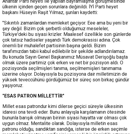
Anahtar Parti heyeti ile yapılan bayramlaşma görüşmesinde
ülkenin içinden geçen sorunlara değinildi. İYİ Parti heyet
başkanı Hüseyin Raşit Yılmaz, şunları kaydetti:
"Sıkıntılı zamanlardan memleket geçiyor. Eee ama bu yeni bir
şey değil. Bizim çok şerbetli olduğumuz meseleler,
Türkiye'deki bu siyasi krizler. Maalesef özellikle son günlerde
çok tatsız hadiseler yaşandı Türk demokrasisi adına. Çok
önemli bir muhalefet partisinin başına geldi. Bizim
tarafımızdan tabii kabul edilebilir bir şekilde adlandırılamaz.
Bu konuda Sayın Genel Başkanımız Müsavat Derişoğlu başta
olmak üzere partimiz çok erken ve net bir pozisyon aldı. O
pozisyonda seçilmişleri tanıma, seçilmemişleri tanımama
üzerine oluyor. Dolayısıyla bu pozisyona dair milletimizin de
yüksek teveccühünü gördüğümüz bir süreç son birkaç gündür
yaşıyoruz.
"ESAS PATRON MİLLETTİR"
Millet esas patrondur kimi dilerse geçici süreyle ülkesinin
idaresi ona tevdi eder. Bunu anlayışla karşılamanın ötesinde
bununla barışık olmayan birinin siyasi hayatta var olması çok
uygun olmaz. Mentalite olarak. Dolayısıyla milletin esas
patronu olduğu, sandıktan sandığa, isterse de erken seçimle