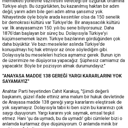
memleketi yönetme vazifesini vereceği bir özgürlük ortamına
Türkiye alıştı. Bu özgürlükten, bu kazanılmış haktan bir adım
değil, yarım adım bile geri adım atma şansımız yok.
Nihayetinde öyle böyle arada kesintiler olsa da 150 senelik
bir demokrasi kültürü var Türkiye'de. Bir anayasacılık kültürü
var. İlk anayasamızın 150. yılı bu sene biliyorsunuz. Daha
1876'dan başlayan bir süreç bu. Dolayısıyla Türkiye'yi
küçümsememek lazım. Türkiye bazılarının gördüğünden çok
daha büyüktür. Ve bazı meseleler aslında Türkiye'de
konuşulmayı hiç hak etmiyor az önce söylediğim gibi.
Dolayısıyla bu meseleleri hızlıca aşmamız gerek. Bunun için
de üzerimize ne düşüyorsa yapacağız. Şüphesiz camiamız da
yapacaktır. Böyle bir pozisyon almak durumundayız."
"ANAYASA MADDE 138 GEREĞİ YARGI KARARLARINI YOK
SAYAMAYIZ"
Anahtar Parti heyetinden Cahit Karakuş, "Şimdi değerli
başkanım, güzel ifade ettiniz ama malum bir hukuk devletinde
de Anayasa madde 138 gereği yargı kararlarını eleştirsek de
yok sayamayız. Dolayısıyla tabii ki ben sizin bu kararınızı çok
saygı duyuyorum. Yargı kararını yok saymak, emsal teşkil
etmez. Hani 'şu da uymadı, bu da uymadı' gibi cümleler bizi o
anlamda kurtarmaz diye düşünüyorum. O anlamda minik bir