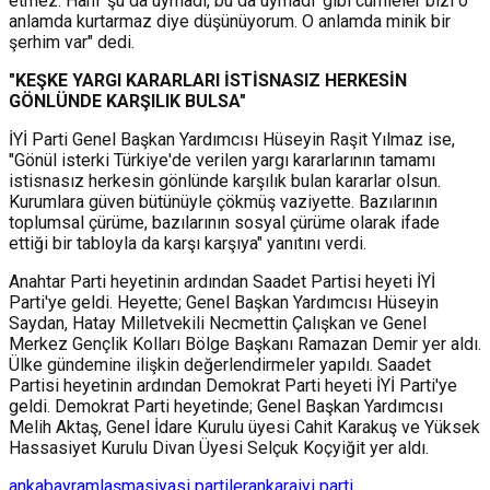
etmez. Hani 'şu da uymadı, bu da uymadı' gibi cümleler bizi o
anlamda kurtarmaz diye düşünüyorum. O anlamda minik bir
şerhim var" dedi.
"KEŞKE YARGI KARARLARI İSTİSNASIZ HERKESİN
GÖNLÜNDE KARŞILIK BULSA"
İYİ Parti Genel Başkan Yardımcısı Hüseyin Raşit Yılmaz ise,
"Gönül isterki Türkiye'de verilen yargı kararlarının tamamı
istisnasız herkesin gönlünde karşılık bulan kararlar olsun.
Kurumlara güven bütünüyle çökmüş vaziyette. Bazılarının
toplumsal çürüme, bazılarının sosyal çürüme olarak ifade
ettiği bir tabloyla da karşı karşıya" yanıtını verdi.
Anahtar Parti heyetinin ardından Saadet Partisi heyeti İYİ
Parti'ye geldi. Heyette; Genel Başkan Yardımcısı Hüseyin
Saydan, Hatay Milletvekili Necmettin Çalışkan ve Genel
Merkez Gençlik Kolları Bölge Başkanı Ramazan Demir yer aldı.
Ülke gündemine ilişkin değerlendirmeler yapıldı. Saadet
Partisi heyetinin ardından Demokrat Parti heyeti İYİ Parti'ye
geldi. Demokrat Parti heyetinde; Genel Başkan Yardımcısı
Melih Aktaş, Genel İdare Kurulu üyesi Cahit Karakuş ve Yüksek
Hassasiyet Kurulu Divan Üyesi Selçuk Koçyiğit yer aldı.
anka
bayramlaşma
siyasi partiler
ankara
iyi parti