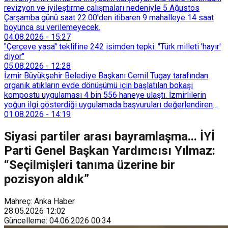
revizyon ve iyileştirme çalışmaları nedeniyle 5 Ağustos
Çarşamba günü saat 22.00’den itibaren 9 mahalleye 14 saat
boyunca su verilemeyecek.
04.08.2026
-
15:27
"Çerçeve yasa" teklifine 242 isimden tepki: "Türk milleti 'hayır'
diyor"
05.08.2026
-
12:28
İzmir Büyükşehir Belediye Başkanı Cemil Tugay tarafından
organik atıkların evde dönüşümü için başlatılan bokaşi
kompostu uygulaması 4 bin 556 haneye ulaştı. İzmirlilerin
yoğun ilgi gösterdiği uygulamada başvuruları değerlendiren
Tarımsal Hizmetler Dairesi Başkanlığı, farklı ilçelerde toplam
01.08.2026
-
14:19
128 bokaşi kompost eğitimi düzenleyerek İzmirlileri
sürdürülebilir atık yönetimi sistemine dahil etti.
Siyasi partiler arası bayramlaşma... İYİ
Parti Genel Başkan Yardımcısı Yılmaz:
“Seçilmişleri tanıma üzerine bir
pozisyon aldık”
Mahreç: Anka Haber
28.05.2026
12:02
Güncelleme
:
04.06.2026
00:34