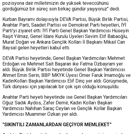
pozisyona dair milletimizin de yüksek teveccühünü
gördüğümüz bir süreç son birkaç gündür yaşıyoruz" dedi.
Kurban Bayramı dolayısıyla DEVA Partisi, Büyük Birlik Partisi,
Anahtar Parti, Saadet Partisi ve Demokrat Parti heyetleri, İYİ
Parti’yi ziyaret etti. İYİ Parti Genel Başkan Yardımcısı Hüseyin
Raşit Yılmaz, Genel İdare Kurulu Üyeleri Sevim Elif Babaoğlu,
Murat Doğan ve Ankara Gençlik Kolları İl Başkanı Mikail Can
Baysal gelen heyetleri kabul etti.
DEVA Partisi heyetinde; Genel Başkan Yardımcıları Mehmet
Erdoğan ve Mehmet Sait Başaran ike Fatma Özbayram yer
aldı. Büyük Birlik Partisi heyetinde Genel Başkan Yardımcısı
Ahmet Emin Serin, BBP MKYK Üyesi Ömer Faruk İmamoğlu ve
KadınKolları Başkan Yardımcısı Elif Dinç yer aldı. Görüşmede,
Türk dünyası için yapılacak bir çok işin olduğu konuşuldu.
Anahtar Parti heyeti heyetinde ise Genel Başkan Yardımcıları
Oğuz Sadık Aydos, Zafer Demir, Kadın Kolları Başkan
Yardımcısı Nahihan Saraç Ceylan ve Gençlik Kollar Başkan
Yardımcısı Muammer Özkan yer aldı.
"SIKINTILI ZAMANLARDAN GEÇİYOR MEMLEKET"