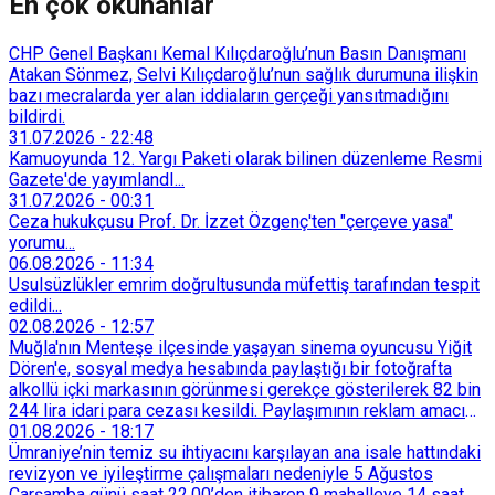
En çok okunanlar
CHP Genel Başkanı Kemal Kılıçdaroğlu’nun Basın Danışmanı
Atakan Sönmez, Selvi Kılıçdaroğlu’nun sağlık durumuna ilişkin
bazı mecralarda yer alan iddiaların gerçeği yansıtmadığını
bildirdi.
31.07.2026
-
22:48
Kamuoyunda 12. Yargı Paketi olarak bilinen düzenleme Resmi
Gazete'de yayımlandI...
31.07.2026
-
00:31
Ceza hukukçusu Prof. Dr. İzzet Özgenç'ten "çerçeve yasa"
yorumu...
06.08.2026
-
11:34
Usulsüzlükler emrim doğrultusunda müfettiş tarafından tespit
edildi...
02.08.2026
-
12:57
Muğla'nın Menteşe ilçesinde yaşayan sinema oyuncusu Yiğit
Dören'e, sosyal medya hesabında paylaştığı bir fotoğrafta
alkollü içki markasının görünmesi gerekçe gösterilerek 82 bin
244 lira idari para cezası kesildi. Paylaşımının reklam amacı
taşımadığını savunan Dören, cezanın iptali için yargıya
01.08.2026
-
18:17
başvurdu.
Ümraniye’nin temiz su ihtiyacını karşılayan ana isale hattındaki
revizyon ve iyileştirme çalışmaları nedeniyle 5 Ağustos
Çarşamba günü saat 22.00’den itibaren 9 mahalleye 14 saat