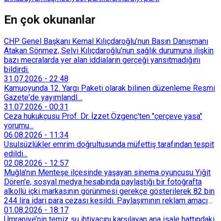
En çok okunanlar
CHP Genel Başkanı Kemal Kılıçdaroğlu’nun Basın Danışmanı
Atakan Sönmez, Selvi Kılıçdaroğlu’nun sağlık durumuna ilişkin
bazı mecralarda yer alan iddiaların gerçeği yansıtmadığını
bildirdi.
31.07.2026
-
22:48
Kamuoyunda 12. Yargı Paketi olarak bilinen düzenleme Resmi
Gazete'de yayımlandI...
31.07.2026
-
00:31
Ceza hukukçusu Prof. Dr. İzzet Özgenç'ten "çerçeve yasa"
yorumu...
06.08.2026
-
11:34
Usulsüzlükler emrim doğrultusunda müfettiş tarafından tespit
edildi...
02.08.2026
-
12:57
Muğla'nın Menteşe ilçesinde yaşayan sinema oyuncusu Yiğit
Dören'e, sosyal medya hesabında paylaştığı bir fotoğrafta
alkollü içki markasının görünmesi gerekçe gösterilerek 82 bin
244 lira idari para cezası kesildi. Paylaşımının reklam amacı
taşımadığını savunan Dören, cezanın iptali için yargıya
01.08.2026
-
18:17
başvurdu.
Ümraniye’nin temiz su ihtiyacını karşılayan ana isale hattındaki