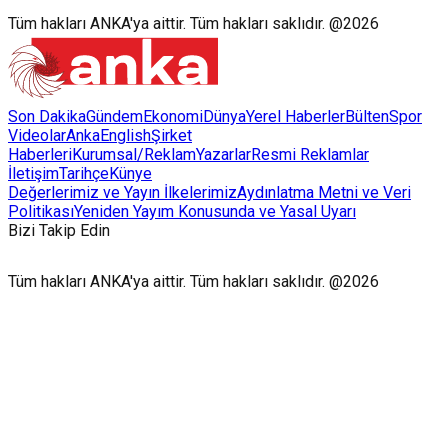
Tüm hakları ANKA'ya aittir. Tüm hakları saklıdır. @2026
Son Dakika
Gündem
Ekonomi
Dünya
Yerel Haberler
Bülten
Spor
Videolar
AnkaEnglish
Şirket
Haberleri
Kurumsal/Reklam
Yazarlar
Resmi Reklamlar
İletişim
Tarihçe
Künye
Değerlerimiz ve Yayın İlkelerimiz
Aydınlatma Metni ve Veri
Politikası
Yeniden Yayım Konusunda ve Yasal Uyarı
Bizi Takip Edin
Tüm hakları ANKA'ya aittir. Tüm hakları saklıdır. @2026