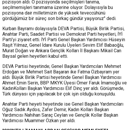
pozisyon aldı. O pozisyonda seçilmişleri tanıma,
seçilmemişleri tanımama üzerine oluyor. Dolayısıyla bu
pozisyona dair milletimizin de yüksek teveccühünü
gördüğümüz bir süreç son birkaç gündür yaşıyoruz" dedi.
Kurban Bayramı dolayısıyla DEVA Partisi, Büyük Birlik Partisi,
Anahtar Parti, Saadet Partisi ve Demokrat Parti heyetleri, İYİ
Parti’yi ziyaret etti. İYİ Parti Genel Başkan Yardımcısı Hüseyin
Raşit Yılmaz, Genel İdare Kurulu Üyeleri Sevim Elif Babaoğlu,
Murat Doğan ve Ankara Gençlik Kolları İl Başkanı Mikail Can
Baysal gelen heyetleri kabul etti.
DEVA Partisi heyetinde; Genel Başkan Yardımcıları Mehmet
Erdoğan ve Mehmet Sait Başaran ike Fatma Özbayram yer
aldı. Büyük Birlik Partisi heyetinde Genel Başkan Yardımcısı
Ahmet Emin Serin, BBP MKYK Üyesi Ömer Faruk İmamoğlu ve
KadınKolları Başkan Yardımcısı Elif Dinç yer aldı. Görüşmede,
Türk dünyası için yapılacak bir çok işin olduğu konuşuldu.
Anahtar Parti heyeti heyetinde ise Genel Başkan Yardımcıları
Oğuz Sadık Aydos, Zafer Demir, Kadın Kolları Başkan
Yardımcısı Nahihan Saraç Ceylan ve Gençlik Kollar Başkan
Yardımcısı Muammer Özkan yer aldı.