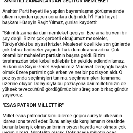
"SIKINTILI ZAMANLARDAN GEÇİYOR MEMLEKET"
Anahtar Parti heyeti ile yapılan bayramlaşma görüşmesinde
ülkenin içinden geçen sorunlara değinildi. İYİ Parti heyet
başkanı Hüseyin Raşit Yılmaz, şunları kaydetti:
"Sıkıntılı zamanlardan memleket geçiyor. Eee ama bu yeni bir
şey değil. Bizim çok şerbetli olduğumuz meseleler,
Türkiye'deki bu siyasi krizler. Maalesef özellikle son günlerde
çok tatsız hadiseler yaşandı Türk demokrasisi adına. Çok
önemli bir muhalefet partisinin başına geldi. Bizim
tarafımızdan tabii kabul edilebilir bir şekilde adlandırılamaz.
Bu konuda Sayın Genel Başkanımız Müsavat Derişoğlu başta
olmak üzere partimiz çok erken ve net bir pozisyon aldı. O
pozisyonda seçilmişleri tanıma, seçilmemişleri tanımama
üzerine oluyor. Dolayısıyla bu pozisyona dair milletimizin de
yüksek teveccühünü gördüğümüz bir süreç son birkaç gündür
yaşıyoruz.
"ESAS PATRON MİLLETTİR"
Millet esas patrondur kimi dilerse geçici süreyle ülkesinin
idaresi ona tevdi eder. Bunu anlayışla karşılamanın ötesinde
bununla barışık olmayan birinin siyasi hayatta var olması çok
uygun olmaz. Mentalite olarak. Dolayısıyla milletin esas