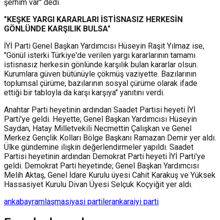
şerhim var" dedi.
"KEŞKE YARGI KARARLARI İSTİSNASIZ HERKESİN
GÖNLÜNDE KARŞILIK BULSA"
İYİ Parti Genel Başkan Yardımcısı Hüseyin Raşit Yılmaz ise,
"Gönül isterki Türkiye'de verilen yargı kararlarının tamamı
istisnasız herkesin gönlünde karşılık bulan kararlar olsun.
Kurumlara güven bütünüyle çökmüş vaziyette. Bazılarının
toplumsal çürüme, bazılarının sosyal çürüme olarak ifade
ettiği bir tabloyla da karşı karşıya" yanıtını verdi.
Anahtar Parti heyetinin ardından Saadet Partisi heyeti İYİ
Parti'ye geldi. Heyette; Genel Başkan Yardımcısı Hüseyin
Saydan, Hatay Milletvekili Necmettin Çalışkan ve Genel
Merkez Gençlik Kolları Bölge Başkanı Ramazan Demir yer aldı.
Ülke gündemine ilişkin değerlendirmeler yapıldı. Saadet
Partisi heyetinin ardından Demokrat Parti heyeti İYİ Parti'ye
geldi. Demokrat Parti heyetinde; Genel Başkan Yardımcısı
Melih Aktaş, Genel İdare Kurulu üyesi Cahit Karakuş ve Yüksek
Hassasiyet Kurulu Divan Üyesi Selçuk Koçyiğit yer aldı.
anka
bayramlaşma
siyasi partiler
ankara
iyi parti