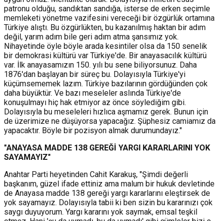
patronu olduğu, sandıktan sandığa, isterse de erken seçimle
memleketi yönetme vazifesini vereceği bir özgürlük ortamına
Türkiye alıştı. Bu özgürlükten, bu kazanılmış haktan bir adım
değil, yarım adım bile geri adım atma şansımız yok.
Nihayetinde öyle böyle arada kesintiler olsa da 150 senelik
bir demokrasi kültürü var Türkiye'de. Bir anayasacılık kültürü
var. İlk anayasamızın 150. yılı bu sene biliyorsunuz. Daha
1876'dan başlayan bir süreç bu. Dolayısıyla Türkiye'yi
küçümsememek lazım. Türkiye bazılarının gördüğünden çok
daha büyüktür. Ve bazı meseleler aslında Türkiye'de
konuşulmayı hiç hak etmiyor az önce söylediğim gibi.
Dolayısıyla bu meseleleri hızlıca aşmamız gerek. Bunun için
de üzerimize ne düşüyorsa yapacağız. Şüphesiz camiamız da
yapacaktır. Böyle bir pozisyon almak durumundayız."
"ANAYASA MADDE 138 GEREĞİ YARGI KARARLARINI YOK
SAYAMAYIZ"
Anahtar Parti heyetinden Cahit Karakuş, "Şimdi değerli
başkanım, güzel ifade ettiniz ama malum bir hukuk devletinde
de Anayasa madde 138 gereği yargı kararlarını eleştirsek de
yok sayamayız. Dolayısıyla tabii ki ben sizin bu kararınızı çok
saygı duyuyorum. Yargı kararını yok saymak, emsal teşkil