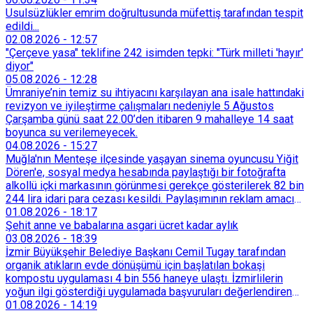
Usulsüzlükler emrim doğrultusunda müfettiş tarafından tespit
edildi...
02.08.2026
-
12:57
"Çerçeve yasa" teklifine 242 isimden tepki: "Türk milleti 'hayır'
diyor"
05.08.2026
-
12:28
Ümraniye’nin temiz su ihtiyacını karşılayan ana isale hattındaki
revizyon ve iyileştirme çalışmaları nedeniyle 5 Ağustos
Çarşamba günü saat 22.00’den itibaren 9 mahalleye 14 saat
boyunca su verilemeyecek.
04.08.2026
-
15:27
Muğla'nın Menteşe ilçesinde yaşayan sinema oyuncusu Yiğit
Dören'e, sosyal medya hesabında paylaştığı bir fotoğrafta
alkollü içki markasının görünmesi gerekçe gösterilerek 82 bin
244 lira idari para cezası kesildi. Paylaşımının reklam amacı
taşımadığını savunan Dören, cezanın iptali için yargıya
01.08.2026
-
18:17
başvurdu.
Şehit anne ve babalarına asgari ücret kadar aylık
03.08.2026
-
18:39
İzmir Büyükşehir Belediye Başkanı Cemil Tugay tarafından
organik atıkların evde dönüşümü için başlatılan bokaşi
kompostu uygulaması 4 bin 556 haneye ulaştı. İzmirlilerin
yoğun ilgi gösterdiği uygulamada başvuruları değerlendiren
Tarımsal Hizmetler Dairesi Başkanlığı, farklı ilçelerde toplam
01.08.2026
-
14:19