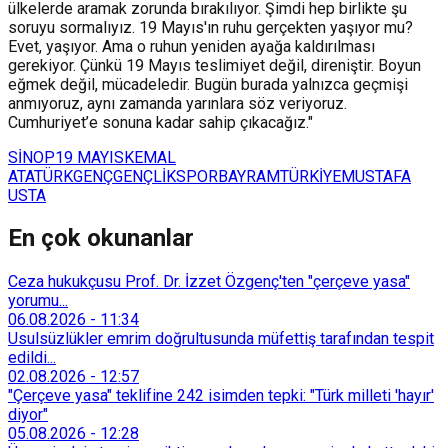
ülkelerde aramak zorunda bırakılıyor. Şimdi hep birlikte şu
soruyu sormalıyız. 19 Mayıs'ın ruhu gerçekten yaşıyor mu?
Evet, yaşıyor. Ama o ruhun yeniden ayağa kaldırılması
gerekiyor. Çünkü 19 Mayıs teslimiyet değil, direniştir. Boyun
eğmek değil, mücadeledir. Bugün burada yalnızca geçmişi
anmıyoruz, aynı zamanda yarınlara söz veriyoruz.
Cumhuriyet’e sonuna kadar sahip çıkacağız."
SİNOP
19 MAYIS
KEMAL
ATATÜRK
GENÇ
GENÇLİK
SPOR
BAYRAM
TÜRKİYE
MUSTAFA
USTA
En çok okunanlar
Ceza hukukçusu Prof. Dr. İzzet Özgenç'ten "çerçeve yasa"
yorumu...
06.08.2026
-
11:34
Usulsüzlükler emrim doğrultusunda müfettiş tarafından tespit
edildi...
02.08.2026
-
12:57
"Çerçeve yasa" teklifine 242 isimden tepki: "Türk milleti 'hayır'
diyor"
05.08.2026
-
12:28