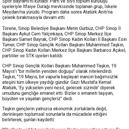
Spor Bayramı'nı kutladı. Parti ve sivil toplum kuruluşu
üyeleriyle İtfaiye Durağı mevkisinde toplanan grup, İskele
Meydanı'na yürüdü. Program daha sonra Atatürk Anıtı’na
çelenk bırakmasıyla devam etti.
Törene, Sinop Belediye Başkanı Metin Gürbüz, CHP Sinop İl
Başkanı Aykut Cem Yalçınkaya, CHP Sinop Merkez İlçe
Başkanı Samet Bayrak, CHP Sinop Kadın Kolları İl Başkanı Esin
Tümer, CHP Sinop Gençlik Kolları Başkanı Muhammed Taşkın,
CHP Sinop Kadın Kolları Merkez İlçe Başkanı Barbaros Açıkel,
partililer ve STK üyeleri katıldı.
CHP Sinop Gençlik Kolları Başkanı Muhammed Taşkın, 19
Mayıs'ı "bir milletin yeniden doğuşu" olarak nitelendirdi.
Taşkın, "19 Mayıs, bir vapurla başlayan inancın bağımsızlık
ateşini tüm ülkeye yaydığı gündür. Gazi Mustafa Kemal
Atatürk, 'Ey yükselen yeni nesil, gelecek sizindir' diyerek
umudunu gençliğe emanet etti. Bizler o emaneti taşıyan,
büyüten ve yaşatan gençleriz" dedi.
Taşkın gençlerin yalnızca ekonomik zorluklarla değil,
derinleşen toplumsal sorunlarla da mücadele ettiğini
belirterek, şunları kaydetti: