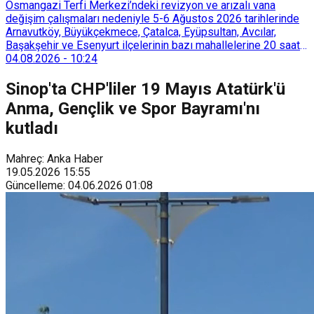
128 bokaşi kompost eğitimi düzenleyerek İzmirlileri
Osmangazi Terfi Merkezi’ndeki revizyon ve arızalı vana
sürdürülebilir atık yönetimi sistemine dahil etti.
değişim çalışmaları nedeniyle 5-6 Ağustos 2026 tarihlerinde
Arnavutköy, Büyükçekmece, Çatalca, Eyüpsultan, Avcılar,
Başakşehir ve Esenyurt ilçelerinin bazı mahallelerine 20 saat
süreyle su verilemeyecek.
04.08.2026
-
10:24
Sinop'ta CHP'liler 19 Mayıs Atatürk'ü
Anma, Gençlik ve Spor Bayramı'nı
kutladı
Mahreç: Anka Haber
19.05.2026
15:55
Güncelleme
:
04.06.2026
01:08