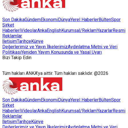
Son Dakika
Gündem
Ekonomi
Dünya
Yerel Haberler
Bülten
Spor
Şirket
Haberleri
Videolar
AnkaEnglish
Kurumsal/Reklam
Yazarlar
Resmi
Reklamlar
İletişim
Tarihçe
Künye
Değerlerimiz ve Yayın İlkelerimiz
Aydınlatma Metni ve Veri
Politikası
Yeniden Yayım Konusunda ve Yasal Uyarı
Bizi Takip Edin
Tüm hakları ANKA'ya aittir. Tüm hakları saklıdır. @2026
Son Dakika
Gündem
Ekonomi
Dünya
Yerel Haberler
Bülten
Spor
Şirket
Haberleri
Videolar
AnkaEnglish
Kurumsal/Reklam
Yazarlar
Resmi
Reklamlar
İletişim
Tarihçe
Künye
Değerlerimiz ve Yayın İlkelerimiz
Aydınlatma Metni ve Veri