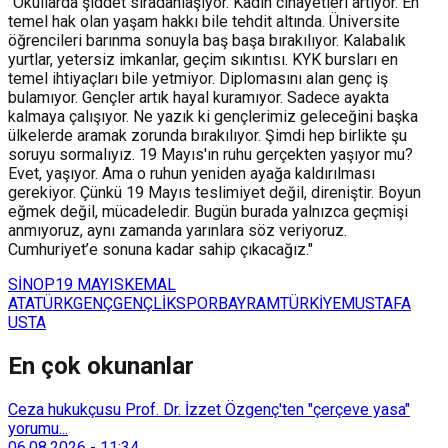
"Okullarda şiddet sıradanlaşıyor. Kadın cinayetleri artıyor. En
temel hak olan yaşam hakkı bile tehdit altında. Üniversite
öğrencileri barınma sonuyla baş başa bırakılıyor. Kalabalık
yurtlar, yetersiz imkanlar, geçim sıkıntısı. KYK bursları en
temel ihtiyaçları bile yetmiyor. Diplomasını alan genç iş
bulamıyor. Gençler artık hayal kuramıyor. Sadece ayakta
kalmaya çalışıyor. Ne yazık ki gençlerimiz geleceğini başka
ülkelerde aramak zorunda bırakılıyor. Şimdi hep birlikte şu
soruyu sormalıyız. 19 Mayıs'ın ruhu gerçekten yaşıyor mu?
Evet, yaşıyor. Ama o ruhun yeniden ayağa kaldırılması
gerekiyor. Çünkü 19 Mayıs teslimiyet değil, direniştir. Boyun
eğmek değil, mücadeledir. Bugün burada yalnızca geçmişi
anmıyoruz, aynı zamanda yarınlara söz veriyoruz.
Cumhuriyet’e sonuna kadar sahip çıkacağız."
SİNOP
19 MAYIS
KEMAL
ATATÜRK
GENÇ
GENÇLİK
SPOR
BAYRAM
TÜRKİYE
MUSTAFA
USTA
En çok okunanlar
Ceza hukukçusu Prof. Dr. İzzet Özgenç'ten "çerçeve yasa"
yorumu...
06.08.2026
-
11:34