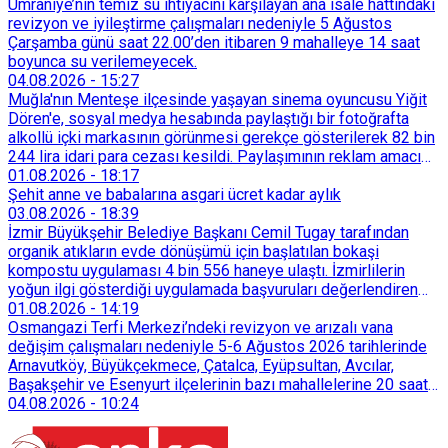
Ümraniye’nin temiz su ihtiyacını karşılayan ana isale hattındaki
revizyon ve iyileştirme çalışmaları nedeniyle 5 Ağustos
Çarşamba günü saat 22.00’den itibaren 9 mahalleye 14 saat
boyunca su verilemeyecek.
04.08.2026
-
15:27
Muğla'nın Menteşe ilçesinde yaşayan sinema oyuncusu Yiğit
Dören'e, sosyal medya hesabında paylaştığı bir fotoğrafta
alkollü içki markasının görünmesi gerekçe gösterilerek 82 bin
244 lira idari para cezası kesildi. Paylaşımının reklam amacı
taşımadığını savunan Dören, cezanın iptali için yargıya
01.08.2026
-
18:17
başvurdu.
Şehit anne ve babalarına asgari ücret kadar aylık
03.08.2026
-
18:39
İzmir Büyükşehir Belediye Başkanı Cemil Tugay tarafından
organik atıkların evde dönüşümü için başlatılan bokaşi
kompostu uygulaması 4 bin 556 haneye ulaştı. İzmirlilerin
yoğun ilgi gösterdiği uygulamada başvuruları değerlendiren
Tarımsal Hizmetler Dairesi Başkanlığı, farklı ilçelerde toplam
01.08.2026
-
14:19
128 bokaşi kompost eğitimi düzenleyerek İzmirlileri
Osmangazi Terfi Merkezi’ndeki revizyon ve arızalı vana
sürdürülebilir atık yönetimi sistemine dahil etti.
değişim çalışmaları nedeniyle 5-6 Ağustos 2026 tarihlerinde
Arnavutköy, Büyükçekmece, Çatalca, Eyüpsultan, Avcılar,
Başakşehir ve Esenyurt ilçelerinin bazı mahallelerine 20 saat
süreyle su verilemeyecek.
04.08.2026
-
10:24