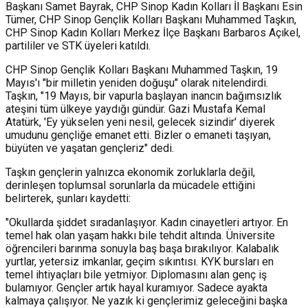
Başkanı Samet Bayrak, CHP Sinop Kadın Kolları İl Başkanı Esin
Tümer, CHP Sinop Gençlik Kolları Başkanı Muhammed Taşkın,
CHP Sinop Kadın Kolları Merkez İlçe Başkanı Barbaros Açıkel,
partililer ve STK üyeleri katıldı.
CHP Sinop Gençlik Kolları Başkanı Muhammed Taşkın, 19
Mayıs'ı "bir milletin yeniden doğuşu" olarak nitelendirdi.
Taşkın, "19 Mayıs, bir vapurla başlayan inancın bağımsızlık
ateşini tüm ülkeye yaydığı gündür. Gazi Mustafa Kemal
Atatürk, 'Ey yükselen yeni nesil, gelecek sizindir' diyerek
umudunu gençliğe emanet etti. Bizler o emaneti taşıyan,
büyüten ve yaşatan gençleriz" dedi.
Taşkın gençlerin yalnızca ekonomik zorluklarla değil,
derinleşen toplumsal sorunlarla da mücadele ettiğini
belirterek, şunları kaydetti:
"Okullarda şiddet sıradanlaşıyor. Kadın cinayetleri artıyor. En
temel hak olan yaşam hakkı bile tehdit altında. Üniversite
öğrencileri barınma sonuyla baş başa bırakılıyor. Kalabalık
yurtlar, yetersiz imkanlar, geçim sıkıntısı. KYK bursları en
temel ihtiyaçları bile yetmiyor. Diplomasını alan genç iş
bulamıyor. Gençler artık hayal kuramıyor. Sadece ayakta
kalmaya çalışıyor. Ne yazık ki gençlerimiz geleceğini başka