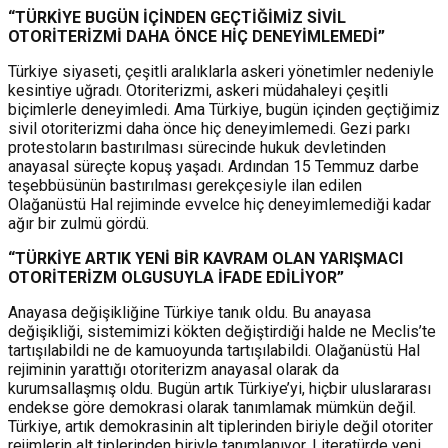
“TÜRKİYE BUGÜN İÇİNDEN GEÇTİĞİMİZ SİVİL
OTORİTERİZMİ DAHA ÖNCE HİÇ DENEYİMLEMEDİ”
Türkiye siyaseti, çeşitli aralıklarla askeri yönetimler nedeniyle
kesintiye uğradı. Otoriterizmi, askeri müdahaleyi çeşitli
biçimlerle deneyimledi. Ama Türkiye, bugün içinden geçtiğimiz
sivil otoriterizmi daha önce hiç deneyimlemedi. Gezi parkı
protestoların bastırılması sürecinde hukuk devletinden
anayasal süreçte kopuş yaşadı. Ardından 15 Temmuz darbe
teşebbüsünün bastırılması gerekçesiyle ilan edilen
Olağanüstü Hal rejiminde evvelce hiç deneyimlemediği kadar
ağır bir zulmü gördü.
“TÜRKİYE ARTIK YENİ BİR KAVRAM OLAN YARIŞMACI
OTORİTERİZM OLGUSUYLA İFADE EDİLİYOR”
Anayasa değişikliğine Türkiye tanık oldu. Bu anayasa
değişikliği, sistemimizi kökten değiştirdiği halde ne Meclis’te
tartışılabildi ne de kamuoyunda tartışılabildi. Olağanüstü Hal
rejiminin yarattığı otoriterizm anayasal olarak da
kurumsallaşmış oldu. Bugün artık Türkiye’yi, hiçbir uluslararası
endekse göre demokrasi olarak tanımlamak mümkün değil.
Türkiye, artık demokrasinin alt tiplerinden biriyle değil otoriter
rejimlerin alt tiplerinden biriyle tanımlanıyor. Literatürde yeni