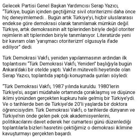
Gelecek Partisi Genel Başkan Yardımcısı Serap Yazıcı,
“Türkiye, bugün içinden geçtiğimiz sivil otoriterizmi daha önce
hiç deneyimlemedi… Bugün artık Türkiye’yi, hiçbir uluslararası
endekse göre demokrasi olarak tanımlamak mümkün değil.
Türkiye, artık demokrasinin alt tiplerinden biriyle değil otoriter
rejimlerin alt tiplerinden biriyle tanımlanıyor. Literatürde yeni
bir kavram olan ‘yarışmacı otoriterizm’ olgusuyla ifade
ediliyor” dedi.
Türk Demokrasi Vakfı, yeniden yapılanmasının ardından ilk
toplantısını “Türk Demokrasi Vakfı, Yeniden" başlığıyla bugün
Ankara’daki bir otelde yaptı. Vakfın mütevelli heyetinde olan
Serap Yazıcı, toplantıda yaptığı konuşmada şunları söyledi:
“Türk Demokrasi Vakfı, 1987 yılında kuruldu. 1980’lerin
Türkiye’si, asgari müdahale ortamında çoraklaşmış ve düşünce
iklimi yönünden gerçekten kupkuru hale gelmiş bir Türkiye’ydi.
Ve o tarihlerde ben de Türkiye’de 20’li yaşlarda bir doktora
öğrencisiydim. Türk Demokrasi Vakfı, o tarihlerde dünyanın ve
Türkiye’nin önde gelen pek çok akademisyenlerini,
politikacılarını davet ederek her cumartesi günü düzenlediği
toplantılarla bizleri hasretini çektiğimiz o demokrasi iklimine
kavuşturmayı gerçekten başardı.