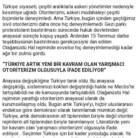
Türkiye siyaseti, çeşitli aralıklarla askeri yönetimler nedeniyle
kesintiye uğradı. Otoriterizmi, askeri müdahaleyi çeşitli
biçimlerle deneyimledi. Ama Türkiye, bugün içinden geçtiğimiz
sivil otoriterizmi daha önce hiç deneyimlemedi. Gezi parkı
protestoların bastırılması sürecinde hukuk devletinden
anayasal süreçte kopuş yaşadı. Ardından 15 Temmuz darbe
teşebbüsünün bastırılması gerekçesiyle ilan edilen
Olağanüstü Hal rejiminde evvelce hiç deneyimlemediği kadar
ağır bir zulmü gördü.
“TÜRKİYE ARTIK YENİ BİR KAVRAM OLAN YARIŞMACI
OTORİTERİZM OLGUSUYLA İFADE EDİLİYOR”
Anayasa değişikliğine Türkiye tanık oldu. Bu anayasa
değişikliği, sistemimizi kökten değiştirdiği halde ne Meclis’te
tartışılabildi ne de kamuoyunda tartışılabildi. Olağanüstü Hal
rejiminin yarattığı otoriterizm anayasal olarak da
kurumsallaşmış oldu. Bugün artık Türkiye’yi, hiçbir uluslararası
endekse göre demokrasi olarak tanımlamak mümkün değil.
Türkiye, artık demokrasinin alt tiplerinden biriyle değil otoriter
rejimlerin alt tiplerinden biriyle tanımlanıyor. Literatürde yeni
bir kavram olan ‘yarışmacı otoriterizm’ olgusuyla ifade
ediliyor… Seçimler Türkiye için bir kader yolculuğu olacak. Ya