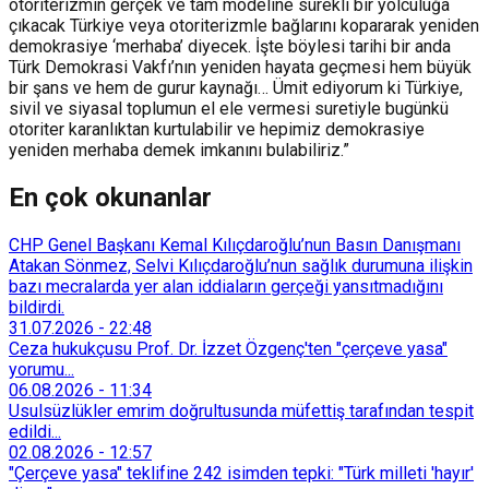
otoriterizmin gerçek ve tam modeline sürekli bir yolculuğa
çıkacak Türkiye veya otoriterizmle bağlarını kopararak yeniden
demokrasiye ‘merhaba’ diyecek. İşte böylesi tarihi bir anda
Türk Demokrasi Vakfı’nın yeniden hayata geçmesi hem büyük
bir şans ve hem de gurur kaynağı… Ümit ediyorum ki Türkiye,
sivil ve siyasal toplumun el ele vermesi suretiyle bugünkü
otoriter karanlıktan kurtulabilir ve hepimiz demokrasiye
yeniden merhaba demek imkanını bulabiliriz.”
En çok okunanlar
CHP Genel Başkanı Kemal Kılıçdaroğlu’nun Basın Danışmanı
Atakan Sönmez, Selvi Kılıçdaroğlu’nun sağlık durumuna ilişkin
bazı mecralarda yer alan iddiaların gerçeği yansıtmadığını
bildirdi.
31.07.2026
-
22:48
Ceza hukukçusu Prof. Dr. İzzet Özgenç'ten "çerçeve yasa"
yorumu...
06.08.2026
-
11:34
Usulsüzlükler emrim doğrultusunda müfettiş tarafından tespit
edildi...
02.08.2026
-
12:57
"Çerçeve yasa" teklifine 242 isimden tepki: "Türk milleti 'hayır'