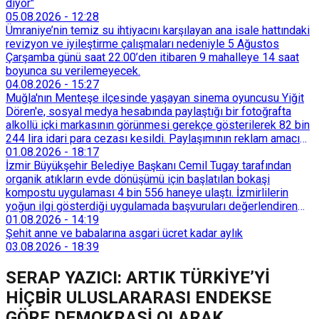
diyor"
05.08.2026
-
12:28
Ümraniye’nin temiz su ihtiyacını karşılayan ana isale hattındaki
revizyon ve iyileştirme çalışmaları nedeniyle 5 Ağustos
Çarşamba günü saat 22.00’den itibaren 9 mahalleye 14 saat
boyunca su verilemeyecek.
04.08.2026
-
15:27
Muğla'nın Menteşe ilçesinde yaşayan sinema oyuncusu Yiğit
Dören'e, sosyal medya hesabında paylaştığı bir fotoğrafta
alkollü içki markasının görünmesi gerekçe gösterilerek 82 bin
244 lira idari para cezası kesildi. Paylaşımının reklam amacı
taşımadığını savunan Dören, cezanın iptali için yargıya
01.08.2026
-
18:17
başvurdu.
İzmir Büyükşehir Belediye Başkanı Cemil Tugay tarafından
organik atıkların evde dönüşümü için başlatılan bokaşi
kompostu uygulaması 4 bin 556 haneye ulaştı. İzmirlilerin
yoğun ilgi gösterdiği uygulamada başvuruları değerlendiren
Tarımsal Hizmetler Dairesi Başkanlığı, farklı ilçelerde toplam
01.08.2026
-
14:19
128 bokaşi kompost eğitimi düzenleyerek İzmirlileri
Şehit anne ve babalarına asgari ücret kadar aylık
sürdürülebilir atık yönetimi sistemine dahil etti.
03.08.2026
-
18:39
SERAP YAZICI: ARTIK TÜRKİYE’Yİ
HİÇBİR ULUSLARARASI ENDEKSE
GÖRE DEMOKRASİ OLARAK