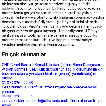
bir kavram olan ‘yarışmacı otoriterizm’ olgusuyla ifade
ediliyor… Seçimler Türkiye için bir kader yolculuğu olacak. Ya
otoriterizmin gerçek ve tam modeline sürekli bir yolculuğa
çıkacak Türkiye veya otoriterizmle bağlarını kopararak yeniden
demokrasiye ‘merhaba’ diyecek. İşte böylesi tarihi bir anda
Türk Demokrasi Vakfı’nın yeniden hayata geçmesi hem büyük
bir şans ve hem de gurur kaynağı… Ümit ediyorum ki Türkiye,
sivil ve siyasal toplumun el ele vermesi suretiyle bugünkü
otoriter karanlıktan kurtulabilir ve hepimiz demokrasiye
yeniden merhaba demek imkanını bulabiliriz.”
En çok okunanlar
CHP Genel Başkanı Kemal Kılıçdaroğlu’nun Basın Danışmanı
Atakan Sönmez, Selvi Kılıçdaroğlu’nun sağlık durumuna ilişkin
bazı mecralarda yer alan iddiaların gerçeği yansıtmadığını
bildirdi.
31.07.2026
-
22:48
Ceza hukukçusu Prof. Dr. İzzet Özgenç'ten "çerçeve yasa"
yorumu...
06.08.2026
-
11:34
Usulsüzlükler emrim doğrultusunda müfettiş tarafından tespit
edildi...