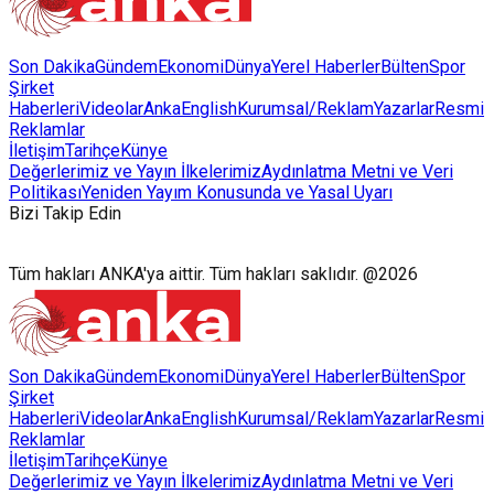
Son Dakika
Gündem
Ekonomi
Dünya
Yerel Haberler
Bülten
Spor
Şirket
Haberleri
Videolar
AnkaEnglish
Kurumsal/Reklam
Yazarlar
Resmi
Reklamlar
İletişim
Tarihçe
Künye
Değerlerimiz ve Yayın İlkelerimiz
Aydınlatma Metni ve Veri
Politikası
Yeniden Yayım Konusunda ve Yasal Uyarı
Bizi Takip Edin
Tüm hakları ANKA'ya aittir. Tüm hakları saklıdır. @2026
Son Dakika
Gündem
Ekonomi
Dünya
Yerel Haberler
Bülten
Spor
Şirket
Haberleri
Videolar
AnkaEnglish
Kurumsal/Reklam
Yazarlar
Resmi
Reklamlar
İletişim
Tarihçe
Künye
Değerlerimiz ve Yayın İlkelerimiz
Aydınlatma Metni ve Veri