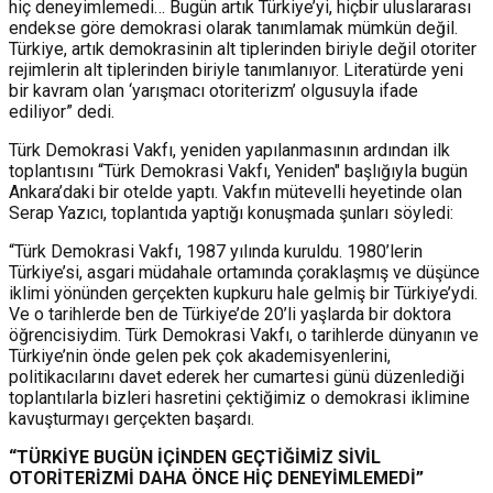
hiç deneyimlemedi… Bugün artık Türkiye’yi, hiçbir uluslararası
endekse göre demokrasi olarak tanımlamak mümkün değil.
Türkiye, artık demokrasinin alt tiplerinden biriyle değil otoriter
rejimlerin alt tiplerinden biriyle tanımlanıyor. Literatürde yeni
bir kavram olan ‘yarışmacı otoriterizm’ olgusuyla ifade
ediliyor” dedi.
Türk Demokrasi Vakfı, yeniden yapılanmasının ardından ilk
toplantısını “Türk Demokrasi Vakfı, Yeniden" başlığıyla bugün
Ankara’daki bir otelde yaptı. Vakfın mütevelli heyetinde olan
Serap Yazıcı, toplantıda yaptığı konuşmada şunları söyledi:
“Türk Demokrasi Vakfı, 1987 yılında kuruldu. 1980’lerin
Türkiye’si, asgari müdahale ortamında çoraklaşmış ve düşünce
iklimi yönünden gerçekten kupkuru hale gelmiş bir Türkiye’ydi.
Ve o tarihlerde ben de Türkiye’de 20’li yaşlarda bir doktora
öğrencisiydim. Türk Demokrasi Vakfı, o tarihlerde dünyanın ve
Türkiye’nin önde gelen pek çok akademisyenlerini,
politikacılarını davet ederek her cumartesi günü düzenlediği
toplantılarla bizleri hasretini çektiğimiz o demokrasi iklimine
kavuşturmayı gerçekten başardı.
“TÜRKİYE BUGÜN İÇİNDEN GEÇTİĞİMİZ SİVİL
OTORİTERİZMİ DAHA ÖNCE HİÇ DENEYİMLEMEDİ”