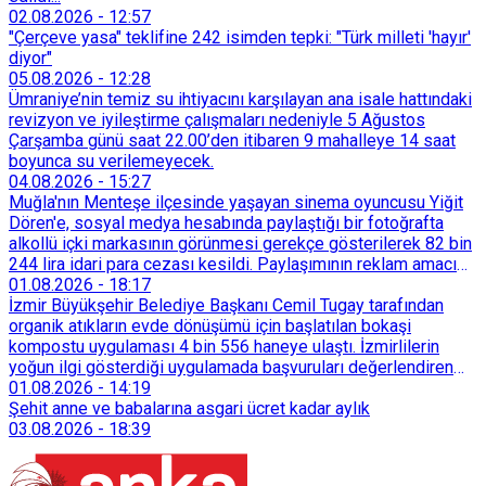
02.08.2026
-
12:57
"Çerçeve yasa" teklifine 242 isimden tepki: "Türk milleti 'hayır'
diyor"
05.08.2026
-
12:28
Ümraniye’nin temiz su ihtiyacını karşılayan ana isale hattındaki
revizyon ve iyileştirme çalışmaları nedeniyle 5 Ağustos
Çarşamba günü saat 22.00’den itibaren 9 mahalleye 14 saat
boyunca su verilemeyecek.
04.08.2026
-
15:27
Muğla'nın Menteşe ilçesinde yaşayan sinema oyuncusu Yiğit
Dören'e, sosyal medya hesabında paylaştığı bir fotoğrafta
alkollü içki markasının görünmesi gerekçe gösterilerek 82 bin
244 lira idari para cezası kesildi. Paylaşımının reklam amacı
taşımadığını savunan Dören, cezanın iptali için yargıya
01.08.2026
-
18:17
başvurdu.
İzmir Büyükşehir Belediye Başkanı Cemil Tugay tarafından
organik atıkların evde dönüşümü için başlatılan bokaşi
kompostu uygulaması 4 bin 556 haneye ulaştı. İzmirlilerin
yoğun ilgi gösterdiği uygulamada başvuruları değerlendiren
Tarımsal Hizmetler Dairesi Başkanlığı, farklı ilçelerde toplam
01.08.2026
-
14:19
128 bokaşi kompost eğitimi düzenleyerek İzmirlileri
Şehit anne ve babalarına asgari ücret kadar aylık
sürdürülebilir atık yönetimi sistemine dahil etti.
03.08.2026
-
18:39