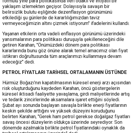
formülü yine para politikasında veri odaklı ve ihtiyatlı bir
yaklaşım izlemekten geçiyor. Dolayısıyla savaşın bir
belirsizlik bulutu eşliğinde dezenflasyon görünümünü
etkilediği şu günlerde de kararlılığımızdan taviz
vermeyeceğimizin altını çizmek istiyorum" ifadelerini kullandı.
Yaşanan etkilerin orta vadeli enflasyon görünümü üzerindeki
yansımalarının para politikası duruşuyla şekilleneceğini dile
getiren Karahan, "Önümüzdeki dönem para politikası
kararlarında bunu göz önüne alarak temel amacımız olan fiyat
istikrarı doğrultusunda tüm araçlarımızı kullanmaya devam
edeceğiz" dedi.
PETROL FİYATLARI TARİHSEL ORTALAMANIN ÜSTÜNDE
Hürmüz Boğazı’nın kapatılmasının küresel enerji arzı açısından
risk oluşturduğunu kaydeden Karahan, öncü göstergelerin
küresel iktisadi faaliyette yavaşlama, girdi maliyetlerinde artış
ve tedarik zincirlerinde aksamalara işaret ettiğini söyledi.
Şubat ayı sonunda başlayan savaşla birlikte enerji fiyatlarının
keskin şekilde arttığını ve yüksek düzeyini koruduğunu
belirten Karahan, "Gerek ham petrol gerekse doğalgaz fiyatları
savaş öncesi düzeylerin oldukça üzerinde seyrediyor. Son
dönemde azalmakla birlikte petrol fiyatlarındaki oynaklık da