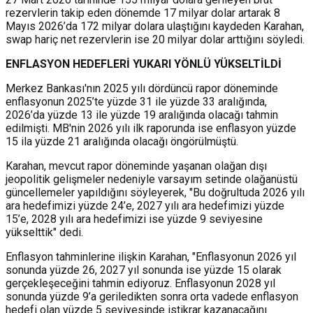
rezervlerin takip eden dönemde 17 milyar dolar artarak 8
Mayıs 2026’da 172 milyar dolara ulaştığını kaydeden Karahan,
swap hariç net rezervlerin ise 20 milyar dolar arttığını söyledi.
ENFLASYON HEDEFLERİ YUKARI YÖNLÜ YÜKSELTİLDİ
Merkez Bankası'nın 2025 yılı dördüncü rapor döneminde
enflasyonun 2025’te yüzde 31 ile yüzde 33 aralığında,
2026’da yüzde 13 ile yüzde 19 aralığında olacağı tahmin
edilmişti. MB'nin 2026 yılı ilk raporunda ise enflasyon yüzde
15 ila yüzde 21 aralığında olacağı öngörülmüştü.
Karahan, mevcut rapor döneminde yaşanan olağan dışı
jeopolitik gelişmeler nedeniyle varsayım setinde olağanüstü
güncellemeler yapıldığını söyleyerek, "Bu doğrultuda 2026 yılı
ara hedefimizi yüzde 24’e, 2027 yılı ara hedefimizi yüzde
15’e, 2028 yılı ara hedefimizi ise yüzde 9 seviyesine
yükselttik" dedi.
Enflasyon tahminlerine ilişkin Karahan, "Enflasyonun 2026 yıl
sonunda yüzde 26, 2027 yıl sonunda ise yüzde 15 olarak
gerçekleşeceğini tahmin ediyoruz. Enflasyonun 2028 yıl
sonunda yüzde 9’a geriledikten sonra orta vadede enflasyon
hedefi olan yüzde 5 seviyesinde istikrar kazanacağını