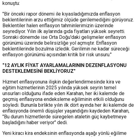
konuştu:
"Bir önceki rapor dönemi ile kıyasladığımızda enflasyon
beklentilerinin arzu ettiğimiz ölçüde gerilemediğini görüyoruz.
Beklentiler halen enflasyon tahminlerimizin üzerinde
seyrediyor. Yılın ilk aylarında gıda fiyatları yüksek seyretti.
Sonraki dönemde ise Orta Doğu'daki gelişmeler enflasyon
görünümü üzerinde belirsizliğe yol açmıştır. Enflasyon
beklentilerinde bozulma izledik. Gerilimin ne kadar süreceği
enflasyon görünümü açısından kritik bir risk unsuru."
"12 AYLIK FİYAT AYARLAMALARININ DEZENFLASYONU
DESTEKLEMESİNİ BEKLİYORUZ"
Hizmet enflasyonuna ilişkin değerlendirmesinde kira ve
eğitim hizmetlerinin 2025 yılında yüksek seyrin temel
unsurları olduğunu ifade eden Karahan, her iki kalemde de
geçmiş enflasyona endeksleme eğiliminin etkili olduğunu
söyledi. Bununla birlikte yılın ilk dört ayında her iki kalemde de
enflasyonda önemli düşüşler yaşandığını kaydeden Karahan,
"Bu durum hizmetlerde süregelen ataletin güç kaybetmeye
başladığını haber veriyor" dedi.
Yeni kiracı kira endeksinin enflasyonda aşağı yönlü eğilime