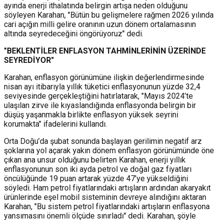
ayında enerji ithalatında belirgin artışa neden olduğunu
söyleyen Karahan, "Bütün bu gelişmelere rağmen 2026 yılında
cari açığın milli gelire oranının uzun dönem ortalamasının
altında seyredeceğini öngörüyoruz" dedi.
"BEKLENTİLER ENFLASYON TAHMİNLERİNİN ÜZERİNDE
SEYREDİYOR"
Karahan, enflasyon görünümüne ilişkin değerlendirmesinde
nisan ayı itibarıyla yıllık tüketici enflasyonunun yüzde 32,4
seviyesinde gerçekleştiğini hatırlatarak, "Mayıs 2024’te
ulaşılan zirve ile kıyaslandığında enflasyonda belirgin bir
düşüş yaşanmakla birlikte enflasyon yüksek seyrini
korumakta" ifadelerini kullandı.
Orta Doğu’da şubat sonunda başlayan gerilimin negatif arz
şoklarına yol açarak yakın dönem enflasyon görünümünde öne
çıkan ana unsur olduğunu belirten Karahan, enerji yıllık
enflasyonunun son iki ayda petrol ve doğal gaz fiyatları
öncülüğünde 19 puan artarak yüzde 47’ye yükseldiğini
söyledi. Ham petrol fiyatlarındaki artışların ardından akaryakıt
ürünlerinde eşel mobil sisteminin devreye alındığını aktaran
Karahan, "Bu sistem petrol fiyatlarındaki artışların enflasyona
yansımasını önemli ölçüde sınırladı" dedi. Karahan, şöyle