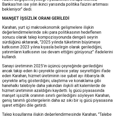
Bankası'nın ise yılın ikinci yarısında politika faizini artırması
bekleniyor" dedi.
MANŞET İŞSİZLİK ORANI GERİLEDİ
Karahan, yurt içi makroekonomik gelişmelere ilişkin
değerlendirmelerinde sıkı para politikasının hedeflenen
sonucu olarak talep kompozisyonunda dengeli seyrin
sürdüğünü aktararak, "2025 yılında tüketimin büyümeye
katkısının 2023 yılına kıyasla belirgin olarak gerilediğini,
yatırımların katkısının ise devam ettiğini görüyoruz" ifadelerini
kullandı.
Sanayi üretiminin 2025’in üçüncü çeyreğinde gerilediğini
ancak takip eden iki çeyrekte görece yatay seyrettiğini ifade
eden Karahan, hizmet üretiminin ise şubat ayı itibarıyla ilk
çeyrekte artış gösterdiğini, ulaştırma ve konaklama gibi
hanehalkı talebiyle daha yakından ilişkili alt kalemlerde de
hizmet üretiminin azaldığını kaydetti. İş gücü piyasasında
manşet işsizlik oranının sınırlı gerilediğini söyleyen Karahan,
geniş tanımlı göstergelerin daha az sıkı bir iş gücü piyasasına
işaret ettiğini dile getirdi.
Talep koşullarına ilişkin değerlendirmesinde Karahan, "Talebe