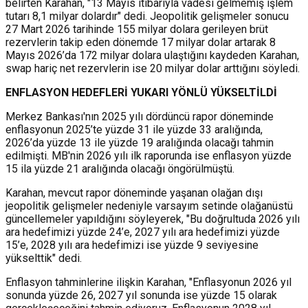
belirten Karahan, "13 Mayıs itibarıyla vadesi gelmemiş işlem
tutarı 8,1 milyar dolardır" dedi. Jeopolitik gelişmeler sonucu
27 Mart 2026 tarihinde 155 milyar dolara gerileyen brüt
rezervlerin takip eden dönemde 17 milyar dolar artarak 8
Mayıs 2026’da 172 milyar dolara ulaştığını kaydeden Karahan,
swap hariç net rezervlerin ise 20 milyar dolar arttığını söyledi.
ENFLASYON HEDEFLERİ YUKARI YÖNLÜ YÜKSELTİLDİ
Merkez Bankası'nın 2025 yılı dördüncü rapor döneminde
enflasyonun 2025’te yüzde 31 ile yüzde 33 aralığında,
2026’da yüzde 13 ile yüzde 19 aralığında olacağı tahmin
edilmişti. MB'nin 2026 yılı ilk raporunda ise enflasyon yüzde
15 ila yüzde 21 aralığında olacağı öngörülmüştü.
Karahan, mevcut rapor döneminde yaşanan olağan dışı
jeopolitik gelişmeler nedeniyle varsayım setinde olağanüstü
güncellemeler yapıldığını söyleyerek, "Bu doğrultuda 2026 yılı
ara hedefimizi yüzde 24’e, 2027 yılı ara hedefimizi yüzde
15’e, 2028 yılı ara hedefimizi ise yüzde 9 seviyesine
yükselttik" dedi.
Enflasyon tahminlerine ilişkin Karahan, "Enflasyonun 2026 yıl
sonunda yüzde 26, 2027 yıl sonunda ise yüzde 15 olarak