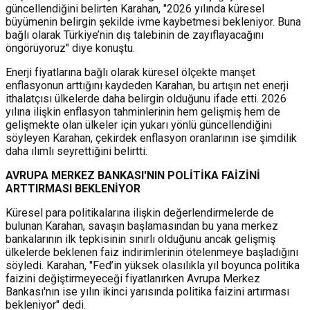
güncellendiğini belirten Karahan, "2026 yılında küresel
büyümenin belirgin şekilde ivme kaybetmesi bekleniyor. Buna
bağlı olarak Türkiye’nin dış talebinin de zayıflayacağını
öngörüyoruz" diye konuştu.
Enerji fiyatlarına bağlı olarak küresel ölçekte manşet
enflasyonun arttığını kaydeden Karahan, bu artışın net enerji
ithalatçısı ülkelerde daha belirgin olduğunu ifade etti. 2026
yılına ilişkin enflasyon tahminlerinin hem gelişmiş hem de
gelişmekte olan ülkeler için yukarı yönlü güncellendiğini
söyleyen Karahan, çekirdek enflasyon oranlarının ise şimdilik
daha ılımlı seyrettiğini belirtti.
AVRUPA MERKEZ BANKASI'NIN POLİTİKA FAİZİNİ
ARTTIRMASI BEKLENİYOR
Küresel para politikalarına ilişkin değerlendirmelerde de
bulunan Karahan, savaşın başlamasından bu yana merkez
bankalarının ilk tepkisinin sınırlı olduğunu ancak gelişmiş
ülkelerde beklenen faiz indirimlerinin ötelenmeye başladığını
söyledi. Karahan, "Fed’in yüksek olasılıkla yıl boyunca politika
faizini değiştirmeyeceği fiyatlanırken Avrupa Merkez
Bankası'nın ise yılın ikinci yarısında politika faizini artırması
bekleniyor" dedi.