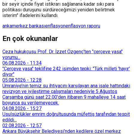
bir seyir içinde fiyat istikrarı sağlanana kadar sıkı para
politikası duruşunu sürdüreceğimizi yeniden belirtmek
isterim" ifadelerini kullandı.
anka
merkez bankası
enflasyon
enflasyon raporu
En çok okunanlar
Ceza hukukçusu Prof. Dr. İzzet Özgenç'ten "çerçeve yasa"
yorumu...
06.08.2026
-
11:34
"Çerçeve yasa" teklifine 242 isimden tepki: "Türk milleti 'hayır'
diyor"
05.08.2026
-
12:28
Ümraniye’nin temiz su ihtiyacını karşılayan ana isale hattındaki
revizyon ve iyileştirme çalışmaları nedeniyle 5 Ağustos
Çarşamba günü saat 22.00’den itibaren 9 mahalleye 14 saat
boyunca su verilemeyecek.
04.08.2026
-
15:27
Usulsüzlükler emrim doğrultusunda müfettiş tarafından tespit
edildi...
02.08.2026
-
12:57
Ankara Büyükşehir Belediyesi'nden kedilere özel merkez