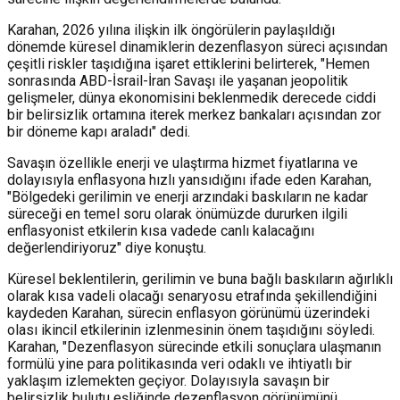
Karahan, 2026 yılına ilişkin ilk öngörülerin paylaşıldığı
dönemde küresel dinamiklerin dezenflasyon süreci açısından
çeşitli riskler taşıdığına işaret ettiklerini belirterek, "Hemen
sonrasında ABD-İsrail-İran Savaşı ile yaşanan jeopolitik
gelişmeler, dünya ekonomisini beklenmedik derecede ciddi
bir belirsizlik ortamına iterek merkez bankaları açısından zor
bir döneme kapı araladı" dedi.
Savaşın özellikle enerji ve ulaştırma hizmet fiyatlarına ve
dolayısıyla enflasyona hızlı yansıdığını ifade eden Karahan,
"Bölgedeki gerilimin ve enerji arzındaki baskıların ne kadar
süreceği en temel soru olarak önümüzde dururken ilgili
enflasyonist etkilerin kısa vadede canlı kalacağını
değerlendiriyoruz" diye konuştu.
Küresel beklentilerin, gerilimin ve buna bağlı baskıların ağırlıklı
olarak kısa vadeli olacağı senaryosu etrafında şekillendiğini
kaydeden Karahan, sürecin enflasyon görünümü üzerindeki
olası ikincil etkilerinin izlenmesinin önem taşıdığını söyledi.
Karahan, "Dezenflasyon sürecinde etkili sonuçlara ulaşmanın
formülü yine para politikasında veri odaklı ve ihtiyatlı bir
yaklaşım izlemekten geçiyor. Dolayısıyla savaşın bir
belirsizlik bulutu eşliğinde dezenflasyon görünümünü