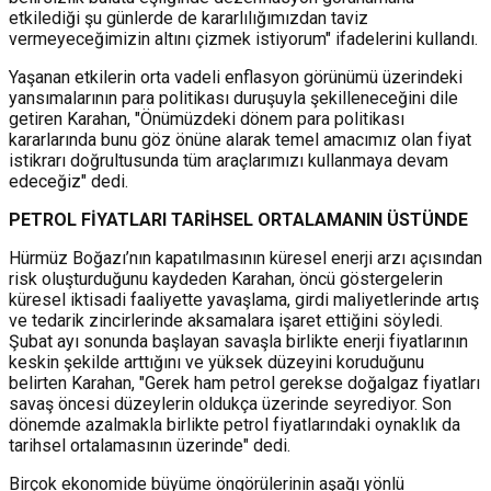
etkilediği şu günlerde de kararlılığımızdan taviz
vermeyeceğimizin altını çizmek istiyorum" ifadelerini kullandı.
Yaşanan etkilerin orta vadeli enflasyon görünümü üzerindeki
yansımalarının para politikası duruşuyla şekilleneceğini dile
getiren Karahan, "Önümüzdeki dönem para politikası
kararlarında bunu göz önüne alarak temel amacımız olan fiyat
istikrarı doğrultusunda tüm araçlarımızı kullanmaya devam
edeceğiz" dedi.
PETROL FİYATLARI TARİHSEL ORTALAMANIN ÜSTÜNDE
Hürmüz Boğazı’nın kapatılmasının küresel enerji arzı açısından
risk oluşturduğunu kaydeden Karahan, öncü göstergelerin
küresel iktisadi faaliyette yavaşlama, girdi maliyetlerinde artış
ve tedarik zincirlerinde aksamalara işaret ettiğini söyledi.
Şubat ayı sonunda başlayan savaşla birlikte enerji fiyatlarının
keskin şekilde arttığını ve yüksek düzeyini koruduğunu
belirten Karahan, "Gerek ham petrol gerekse doğalgaz fiyatları
savaş öncesi düzeylerin oldukça üzerinde seyrediyor. Son
dönemde azalmakla birlikte petrol fiyatlarındaki oynaklık da
tarihsel ortalamasının üzerinde" dedi.
Birçok ekonomide büyüme öngörülerinin aşağı yönlü