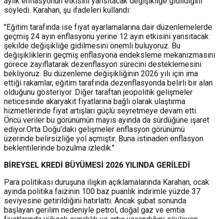
aylık enflasyonun etkisini yansıtacak değişikliğe gidildiğini
söyledi. Karahan, şu ifadeleri kullandı:
"Eğitim tarafında ise fiyat ayarlamalarına dair düzenlemelerde
geçmiş 24 ayın enflasyonu yerine 12 ayın etkisini yansıtacak
şekilde değişikliğe gidilmesini önemli buluyoruz. Bu
değişikliklerin geçmiş enflasyona endeksleme mekanizmasını
görece zayıflatarak dezenflasyon sürecini desteklemesini
bekliyoruz. Bu düzenleme değişikliğinin 2026 yılı için ima
ettiği rakamlar, eğitim tarafında dezenflasyonda belirli bir alan
olduğunu gösteriyor. Diğer taraftan jeopolitik gelişmeler
neticesinde akaryakıt fiyatlarına bağlı olarak ulaştırma
hizmetlerinde fiyat artışları güçlü seyretmeye devam etti.
Öncü veriler bu görünümün mayıs ayında da sürdüğüne işaret
ediyor.Orta Doğu’daki gelişmeler enflasyon görünümü
üzerinde belirsizliğe yol açmıştır. Buna istinaden enflasyon
beklentilerinde bozulma izledik."
BİREYSEL KREDİ BÜYÜMESİ 2026 YILINDA GERİLEDİ
Para politikası duruşuna ilişkin açıklamalarında Karahan, ocak
ayında politika faizinin 100 baz puanlık indirimle yüzde 37
seviyesine getirildiğini hatırlattı. Ancak şubat sonunda
başlayan gerilim nedeniyle petrol, doğal gaz ve emtia