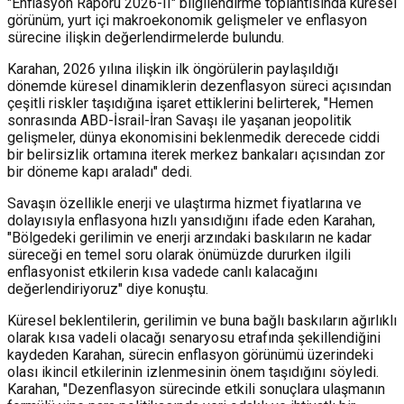
"Enflasyon Raporu 2026-II" bilgilendirme toplantısında küresel
görünüm, yurt içi makroekonomik gelişmeler ve enflasyon
sürecine ilişkin değerlendirmelerde bulundu.
Karahan, 2026 yılına ilişkin ilk öngörülerin paylaşıldığı
dönemde küresel dinamiklerin dezenflasyon süreci açısından
çeşitli riskler taşıdığına işaret ettiklerini belirterek, "Hemen
sonrasında ABD-İsrail-İran Savaşı ile yaşanan jeopolitik
gelişmeler, dünya ekonomisini beklenmedik derecede ciddi
bir belirsizlik ortamına iterek merkez bankaları açısından zor
bir döneme kapı araladı" dedi.
Savaşın özellikle enerji ve ulaştırma hizmet fiyatlarına ve
dolayısıyla enflasyona hızlı yansıdığını ifade eden Karahan,
"Bölgedeki gerilimin ve enerji arzındaki baskıların ne kadar
süreceği en temel soru olarak önümüzde dururken ilgili
enflasyonist etkilerin kısa vadede canlı kalacağını
değerlendiriyoruz" diye konuştu.
Küresel beklentilerin, gerilimin ve buna bağlı baskıların ağırlıklı
olarak kısa vadeli olacağı senaryosu etrafında şekillendiğini
kaydeden Karahan, sürecin enflasyon görünümü üzerindeki
olası ikincil etkilerinin izlenmesinin önem taşıdığını söyledi.
Karahan, "Dezenflasyon sürecinde etkili sonuçlara ulaşmanın