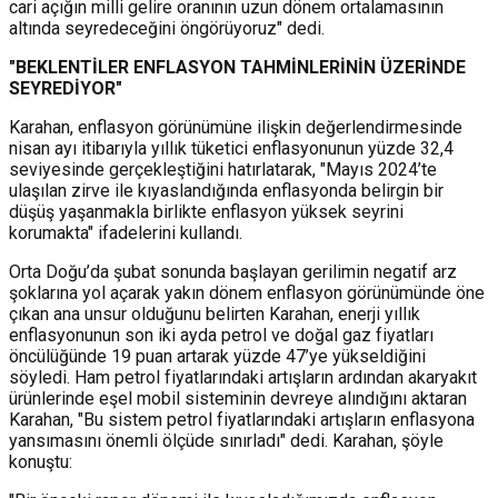
cari açığın milli gelire oranının uzun dönem ortalamasının
altında seyredeceğini öngörüyoruz" dedi.
"BEKLENTİLER ENFLASYON TAHMİNLERİNİN ÜZERİNDE
SEYREDİYOR"
Karahan, enflasyon görünümüne ilişkin değerlendirmesinde
nisan ayı itibarıyla yıllık tüketici enflasyonunun yüzde 32,4
seviyesinde gerçekleştiğini hatırlatarak, "Mayıs 2024’te
ulaşılan zirve ile kıyaslandığında enflasyonda belirgin bir
düşüş yaşanmakla birlikte enflasyon yüksek seyrini
korumakta" ifadelerini kullandı.
Orta Doğu’da şubat sonunda başlayan gerilimin negatif arz
şoklarına yol açarak yakın dönem enflasyon görünümünde öne
çıkan ana unsur olduğunu belirten Karahan, enerji yıllık
enflasyonunun son iki ayda petrol ve doğal gaz fiyatları
öncülüğünde 19 puan artarak yüzde 47’ye yükseldiğini
söyledi. Ham petrol fiyatlarındaki artışların ardından akaryakıt
ürünlerinde eşel mobil sisteminin devreye alındığını aktaran
Karahan, "Bu sistem petrol fiyatlarındaki artışların enflasyona
yansımasını önemli ölçüde sınırladı" dedi. Karahan, şöyle
konuştu: