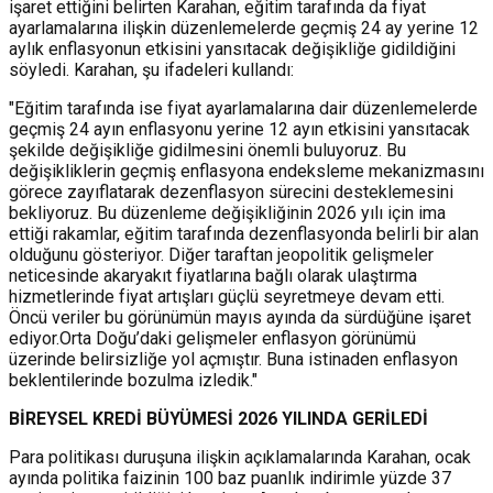
işaret ettiğini belirten Karahan, eğitim tarafında da fiyat
ayarlamalarına ilişkin düzenlemelerde geçmiş 24 ay yerine 12
aylık enflasyonun etkisini yansıtacak değişikliğe gidildiğini
söyledi. Karahan, şu ifadeleri kullandı:
"Eğitim tarafında ise fiyat ayarlamalarına dair düzenlemelerde
geçmiş 24 ayın enflasyonu yerine 12 ayın etkisini yansıtacak
şekilde değişikliğe gidilmesini önemli buluyoruz. Bu
değişikliklerin geçmiş enflasyona endeksleme mekanizmasını
görece zayıflatarak dezenflasyon sürecini desteklemesini
bekliyoruz. Bu düzenleme değişikliğinin 2026 yılı için ima
ettiği rakamlar, eğitim tarafında dezenflasyonda belirli bir alan
olduğunu gösteriyor. Diğer taraftan jeopolitik gelişmeler
neticesinde akaryakıt fiyatlarına bağlı olarak ulaştırma
hizmetlerinde fiyat artışları güçlü seyretmeye devam etti.
Öncü veriler bu görünümün mayıs ayında da sürdüğüne işaret
ediyor.Orta Doğu’daki gelişmeler enflasyon görünümü
üzerinde belirsizliğe yol açmıştır. Buna istinaden enflasyon
beklentilerinde bozulma izledik."
BİREYSEL KREDİ BÜYÜMESİ 2026 YILINDA GERİLEDİ
Para politikası duruşuna ilişkin açıklamalarında Karahan, ocak
ayında politika faizinin 100 baz puanlık indirimle yüzde 37