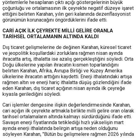
yöntemlerle hesaplanan çıktı açığı göstergelerinin büyük
çoğunluğu ve ortalamasının ilk çeyrekte negatif düzeye işaret
ettiğini belirten Karahan, yılın geri kalanında dezenflasyonist
görünümün korunacağını öngördüklerini ifade etti.
CARİ AÇIK İLK ÇEYREKTE MİLLİ GELİRE ORANLA
TARİHSEL ORTALAMANIN ALTINDA KALDI
Dış ticaret gelişmelerine de değinen Karahan, küresel ticaret
ve jeopolitik koşullardaki zorluklara rağmen nisan ayında
ihracatta artış, ithalatta ise azalış gerçekleştiğini söyledi. Orta
Doğu ülkelerine yapılan ihracatın kısmen toparlandığını
belirten Karahan, Afrika, Avrupa Birliği ve Kuzey Amerika
ülkelerine ihracatın arttığını kaydetti. Enerji ithalatındaki artışa
rağmen altın ve enerji hariç ithalatta düşüş gözlendiğini ifade
eden Karahan, dış ticaret açığının nisan ayında ilk çeyreğe
kıyasla gerilediğini söyledi.
Cari işlemler dengesine ilişkin değerlendirmesinde Karahan,
cari açığın ilk çeyrekte artmakla birlikte milli gelire oran olarak
tarihsel ortalamaların altında kalmayı sürdürdüğünü ifade etti.
Savaşın enerji fiyatlarında tetiklediği hızlı yükselişin mart
ayında enerji ithalatında belirgin artışa neden olduğunu
söyleyen Karahan, "Bütün bu gelişmelere rağmen 2026 yılında