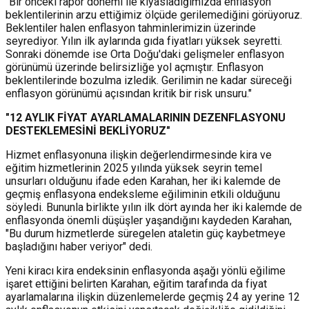
"Bir önceki rapor dönemi ile kıyasladığımızda enflasyon
beklentilerinin arzu ettiğimiz ölçüde gerilemediğini görüyoruz.
Beklentiler halen enflasyon tahminlerimizin üzerinde
seyrediyor. Yılın ilk aylarında gıda fiyatları yüksek seyretti.
Sonraki dönemde ise Orta Doğu'daki gelişmeler enflasyon
görünümü üzerinde belirsizliğe yol açmıştır. Enflasyon
beklentilerinde bozulma izledik. Gerilimin ne kadar süreceği
enflasyon görünümü açısından kritik bir risk unsuru."
"12 AYLIK FİYAT AYARLAMALARININ DEZENFLASYONU
DESTEKLEMESİNİ BEKLİYORUZ"
Hizmet enflasyonuna ilişkin değerlendirmesinde kira ve
eğitim hizmetlerinin 2025 yılında yüksek seyrin temel
unsurları olduğunu ifade eden Karahan, her iki kalemde de
geçmiş enflasyona endeksleme eğiliminin etkili olduğunu
söyledi. Bununla birlikte yılın ilk dört ayında her iki kalemde de
enflasyonda önemli düşüşler yaşandığını kaydeden Karahan,
"Bu durum hizmetlerde süregelen ataletin güç kaybetmeye
başladığını haber veriyor" dedi.
Yeni kiracı kira endeksinin enflasyonda aşağı yönlü eğilime
işaret ettiğini belirten Karahan, eğitim tarafında da fiyat
ayarlamalarına ilişkin düzenlemelerde geçmiş 24 ay yerine 12