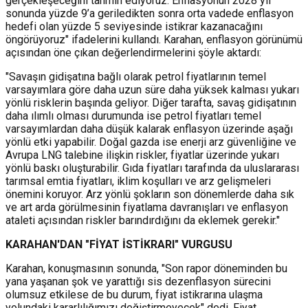
gerçekleşeceğini tahmin ediyoruz. Enflasyonun 2028 yıl
sonunda yüzde 9’a geriledikten sonra orta vadede enflasyon
hedefi olan yüzde 5 seviyesinde istikrar kazanacağını
öngörüyoruz" ifadelerini kullandı. Karahan, enflasyon görünümü
açısından öne çıkan değerlendirmelerini şöyle aktardı:
"Savaşın gidişatına bağlı olarak petrol fiyatlarının temel
varsayımlara göre daha uzun süre daha yüksek kalması yukarı
yönlü risklerin başında geliyor. Diğer tarafta, savaş gidişatının
daha ılımlı olması durumunda ise petrol fiyatları temel
varsayımlardan daha düşük kalarak enflasyon üzerinde aşağı
yönlü etki yapabilir. Doğal gazda ise enerji arz güvenliğine ve
Avrupa LNG talebine ilişkin riskler, fiyatlar üzerinde yukarı
yönlü baskı oluşturabilir. Gıda fiyatları tarafında da uluslararası
tarımsal emtia fiyatları, iklim koşulları ve arz gelişmeleri
önemini koruyor. Arz yönlü şokların son dönemlerde daha sık
ve art arda görülmesinin fiyatlama davranışları ve enflasyon
ataleti açısından riskler barındırdığını da eklemek gerekir."
KARAHAN'DAN "FİYAT İSTİKRARI" VURGUSU
Karahan, konuşmasının sonunda, "Son rapor döneminden bu
yana yaşanan şok ve yarattığı sis dezenflasyon sürecini
olumsuz etkilese de bu durum, fiyat istikrarına ulaşma
yolundaki kararlılığımızı değiştirmeyecek" dedi. Fiyat