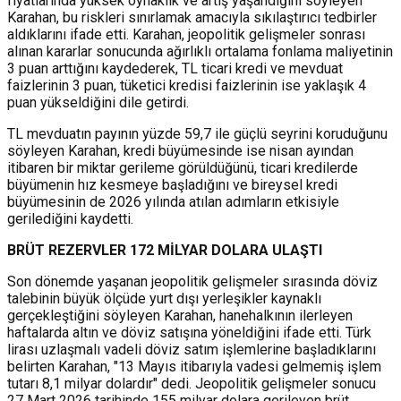
fiyatlarında yüksek oynaklık ve artış yaşandığını söyleyen
Karahan, bu riskleri sınırlamak amacıyla sıkılaştırıcı tedbirler
aldıklarını ifade etti. Karahan, jeopolitik gelişmeler sonrası
alınan kararlar sonucunda ağırlıklı ortalama fonlama maliyetinin
3 puan arttığını kaydederek, TL ticari kredi ve mevduat
faizlerinin 3 puan, tüketici kredisi faizlerinin ise yaklaşık 4
puan yükseldiğini dile getirdi.
TL mevduatın payının yüzde 59,7 ile güçlü seyrini koruduğunu
söyleyen Karahan, kredi büyümesinde ise nisan ayından
itibaren bir miktar gerileme görüldüğünü, ticari kredilerde
büyümenin hız kesmeye başladığını ve bireysel kredi
büyümesinin de 2026 yılında atılan adımların etkisiyle
gerilediğini kaydetti.
BRÜT REZERVLER 172 MİLYAR DOLARA ULAŞTI
Son dönemde yaşanan jeopolitik gelişmeler sırasında döviz
talebinin büyük ölçüde yurt dışı yerleşikler kaynaklı
gerçekleştiğini söyleyen Karahan, hanehalkının ilerleyen
haftalarda altın ve döviz satışına yöneldiğini ifade etti. Türk
lirası uzlaşmalı vadeli döviz satım işlemlerine başladıklarını
belirten Karahan, "13 Mayıs itibarıyla vadesi gelmemiş işlem
tutarı 8,1 milyar dolardır" dedi. Jeopolitik gelişmeler sonucu
27 Mart 2026 tarihinde 155 milyar dolara gerileyen brüt