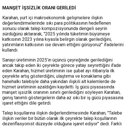
MANŞET İŞSİZLİK ORANI GERİLEDİ
Karahan, yurt içi makroekonomik gelişmelere ilişkin
değerlendirmelerinde sıkı para politikasının hedeflenen
sonucu olarak talep kompozisyonunda dengeli seyrin
sürdüğünü aktararak, "2025 yılında tüketimin büyümeye
katkısının 2023 yılına kıyasla belirgin olarak gerilediğini,
yatırımların katkısının ise devam ettiğini görüyoruz" ifadelerini
kullandı.
Sanayi üretiminin 2025’in üçüncü çeyreğinde gerilediğini
ancak takip eden iki çeyrekte görece yatay seyrettiğini ifade
eden Karahan, hizmet üretiminin ise şubat ayı itibarıyla ilk
çeyrekte artış gösterdiğini, ulaştırma ve konaklama gibi
hanehalkı talebiyle daha yakından ilişkili alt kalemlerde de
hizmet üretiminin azaldığını kaydetti. İş gücü piyasasında
manşet işsizlik oranının sınırlı gerilediğini söyleyen Karahan,
geniş tanımlı göstergelerin daha az sıkı bir iş gücü piyasasına
işaret ettiğini dile getirdi.
Talep koşullarına ilişkin değerlendirmesinde Karahan, "Talebe
ilişkin veriler bir bütün olarak ilk çeyrekte talep koşullarının
dezenflasyonist düzeyde olduğuna işaret ediyor" dedi. Farklı