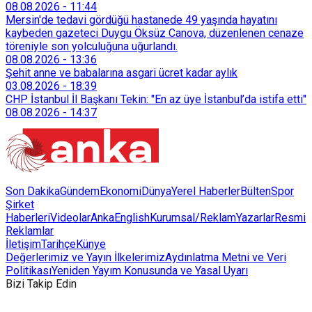
08.08.2026
-
11:44
Mersin'de tedavi gördüğü hastanede 49 yaşında hayatını
kaybeden gazeteci Duygu Öksüz Canova, düzenlenen cenaze
töreniyle son yolculuğuna uğurlandı.
08.08.2026
-
13:36
Şehit anne ve babalarına asgari ücret kadar aylık
03.08.2026
-
18:39
CHP İstanbul İl Başkanı Tekin: "En az üye İstanbul’da istifa etti"
08.08.2026
-
14:37
Son Dakika
Gündem
Ekonomi
Dünya
Yerel Haberler
Bülten
Spor
Şirket
Haberleri
Videolar
AnkaEnglish
Kurumsal/Reklam
Yazarlar
Resmi
Reklamlar
İletişim
Tarihçe
Künye
Değerlerimiz ve Yayın İlkelerimiz
Aydınlatma Metni ve Veri
Politikası
Yeniden Yayım Konusunda ve Yasal Uyarı
Bizi Takip Edin