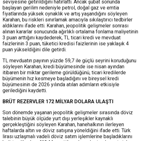
seviyesine getirildiğini hatırlattı. Ancak şubat sonunda
başlayan gerilim nedeniyle petrol, doğal gaz ve emtia
fiyatlarında yüksek oynaklık ve artış yaşandığını söyleyen
Karahan, bu riskleri sınırlamak amacıyla sıkılaştırıcı tedbirler
aldıklarını ifade etti. Karahan, jeopolitik gelişmeler sonrası
alınan kararlar sonucunda ağırlıklı ortalama fonlama maliyetinin
3 puan arttığını kaydederek, TL ticari kredi ve mevduat
faizlerinin 3 puan, tüketici kredisi faizlerinin ise yaklaşık 4
puan yükseldiğini dile getirdi.
TL mevduatın payının yüzde 59,7 ile güçlü seyrini koruduğunu
söyleyen Karahan, kredi büyümesinde ise nisan ayından
itibaren bir miktar gerileme görüldüğünü, ticari kredilerde
büyümenin hız kesmeye başladığını ve bireysel kredi
büyümesinin de 2026 yılında atılan adımların etkisiyle
gerilediğini kaydetti.
BRÜT REZERVLER 172 MİLYAR DOLARA ULAŞTI
Son dönemde yaşanan jeopolitik gelişmeler sırasında döviz
talebinin büyük ölçüde yurt dışı yerleşikler kaynaklı
gerçekleştiğini söyleyen Karahan, hanehalkının ilerleyen
haftalarda altın ve döviz satışına yöneldiğini ifade etti. Türk
lirası uzlaşmalı vadeli döviz satım işlemlerine başladıklarını