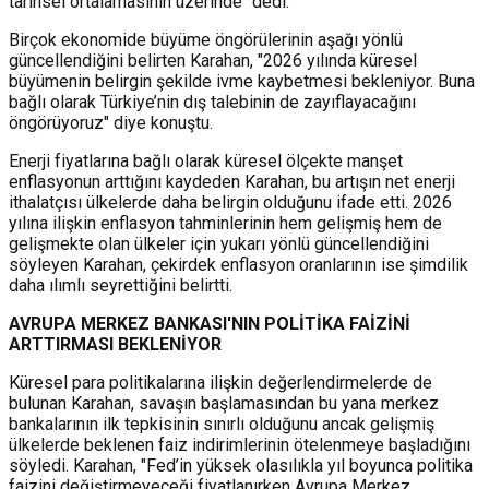
tarihsel ortalamasının üzerinde" dedi.
Birçok ekonomide büyüme öngörülerinin aşağı yönlü
güncellendiğini belirten Karahan, "2026 yılında küresel
büyümenin belirgin şekilde ivme kaybetmesi bekleniyor. Buna
bağlı olarak Türkiye’nin dış talebinin de zayıflayacağını
öngörüyoruz" diye konuştu.
Enerji fiyatlarına bağlı olarak küresel ölçekte manşet
enflasyonun arttığını kaydeden Karahan, bu artışın net enerji
ithalatçısı ülkelerde daha belirgin olduğunu ifade etti. 2026
yılına ilişkin enflasyon tahminlerinin hem gelişmiş hem de
gelişmekte olan ülkeler için yukarı yönlü güncellendiğini
söyleyen Karahan, çekirdek enflasyon oranlarının ise şimdilik
daha ılımlı seyrettiğini belirtti.
AVRUPA MERKEZ BANKASI'NIN POLİTİKA FAİZİNİ
ARTTIRMASI BEKLENİYOR
Küresel para politikalarına ilişkin değerlendirmelerde de
bulunan Karahan, savaşın başlamasından bu yana merkez
bankalarının ilk tepkisinin sınırlı olduğunu ancak gelişmiş
ülkelerde beklenen faiz indirimlerinin ötelenmeye başladığını
söyledi. Karahan, "Fed’in yüksek olasılıkla yıl boyunca politika
faizini değiştirmeyeceği fiyatlanırken Avrupa Merkez