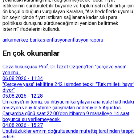
istikrarının sürdürülebilir büyüme ve toplumsal refah artışı için
ön koşul olduğunu vurgulayan Karahan, "Ara hedeflerle uyumlu
bir seyir içinde fiyat istikrarı sağlanana kadar sıkı para
politikası duruşunu sürdüreceğimizi yeniden belirtmek
isterim" ifadelerini kullandı.
anka
merkez bankası
enflasyon
enflasyon raporu
En çok okunanlar
Ceza hukukçusu Prof. Dr. İzzet Özgenç'ten "çerçeve yasa"
yorumu...
06.08.2026
-
11:34
"Çerçeve yasa" teklifine 242 isimden tepki: "Türk milleti 'hayır'
diyor"
05.08.2026
-
12:28
Ümraniye’nin temiz su ihtiyacını karşılayan ana isale hattındaki
revizyon ve iyileştirme çalışmaları nedeniyle 5 Ağustos
Çarşamba günü saat 22.00’den itibaren 9 mahalleye 14 saat
boyunca su verilemeyecek.
04.08.2026
-
15:27
Usulsüzlükler emrim doğrultusunda müfettiş tarafından tespit
edildi...