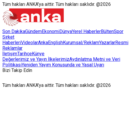
Tüm hakları ANKA'ya aittir. Tüm hakları saklıdır. @2026
Son Dakika
Gündem
Ekonomi
Dünya
Yerel Haberler
Bülten
Spor
Şirket
Haberleri
Videolar
AnkaEnglish
Kurumsal/Reklam
Yazarlar
Resmi
Reklamlar
İletişim
Tarihçe
Künye
Değerlerimiz ve Yayın İlkelerimiz
Aydınlatma Metni ve Veri
Politikası
Yeniden Yayım Konusunda ve Yasal Uyarı
Bizi Takip Edin
Tüm hakları ANKA'ya aittir. Tüm hakları saklıdır. @2026