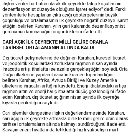
ilişkin veriler bir bütün olarak ilk çeyrekte talep koşullarının
dezenflasyonist düzeyde olduğuna işaret ediyor" dedi. Farklı
yöntemlerle hesaplanan çıktı açığı göstergelerinin büyük
çoğunluğu ve ortalamasının ilk çeyrekte negatif düzeye işaret
ettiğini belirten Karahan, yılın geri kalanında dezenflasyonist
görünümün korunacağını öngördüklerini ifade etti.
CARİ AÇIK İLK ÇEYREKTE MİLLİ GELİRE ORANLA
TARİHSEL ORTALAMANIN ALTINDA KALDI
Dış ticaret gelişmelerine de değinen Karahan, küresel ticaret
ve jeopolitik koşullardaki zorluklara rağmen nisan ayında
ihracatta artış, ithalatta ise azalış gerçekleştiğini söyledi. Orta
Doğu ülkelerine yapılan ihracatın kısmen toparlandığını
belirten Karahan, Afrika, Avrupa Birliği ve Kuzey Amerika
ülkelerine ihracatın arttığını kaydetti. Enerji ithalatındaki artışa
rağmen altın ve enerji hariç ithalatta düşüş gözlendiğini ifade
eden Karahan, dış ticaret açığının nisan ayında ilk çeyreğe
kıyasla gerilediğini söyledi.
Cari işlemler dengesine ilişkin değerlendirmesinde Karahan,
cari açığın ilk çeyrekte artmakla birlikte milli gelire oran olarak
tarihsel ortalamaların altında kalmayı sürdürdüğünü ifade etti.
Savaşın enerji fiyatlarında tetiklediği hızlı yükselişin mart