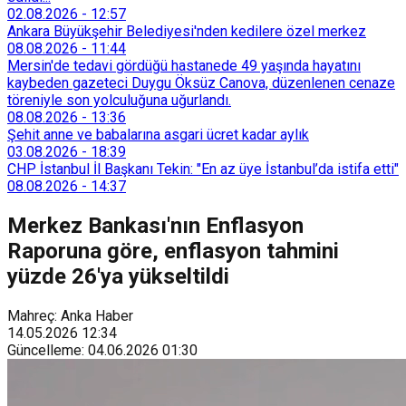
02.08.2026
-
12:57
Ankara Büyükşehir Belediyesi'nden kedilere özel merkez
08.08.2026
-
11:44
Mersin'de tedavi gördüğü hastanede 49 yaşında hayatını
kaybeden gazeteci Duygu Öksüz Canova, düzenlenen cenaze
töreniyle son yolculuğuna uğurlandı.
08.08.2026
-
13:36
Şehit anne ve babalarına asgari ücret kadar aylık
03.08.2026
-
18:39
CHP İstanbul İl Başkanı Tekin: "En az üye İstanbul’da istifa etti"
08.08.2026
-
14:37
Merkez Bankası'nın Enflasyon
Raporuna göre, enflasyon tahmini
yüzde 26'ya yükseltildi
Mahreç: Anka Haber
14.05.2026
12:34
Güncelleme
:
04.06.2026
01:30