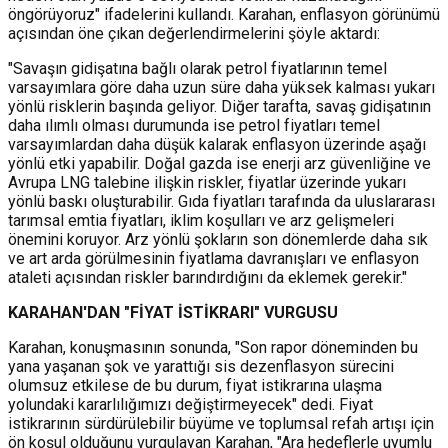
öngörüyoruz" ifadelerini kullandı. Karahan, enflasyon görünümü
açısından öne çıkan değerlendirmelerini şöyle aktardı:
"Savaşın gidişatına bağlı olarak petrol fiyatlarının temel
varsayımlara göre daha uzun süre daha yüksek kalması yukarı
yönlü risklerin başında geliyor. Diğer tarafta, savaş gidişatının
daha ılımlı olması durumunda ise petrol fiyatları temel
varsayımlardan daha düşük kalarak enflasyon üzerinde aşağı
yönlü etki yapabilir. Doğal gazda ise enerji arz güvenliğine ve
Avrupa LNG talebine ilişkin riskler, fiyatlar üzerinde yukarı
yönlü baskı oluşturabilir. Gıda fiyatları tarafında da uluslararası
tarımsal emtia fiyatları, iklim koşulları ve arz gelişmeleri
önemini koruyor. Arz yönlü şokların son dönemlerde daha sık
ve art arda görülmesinin fiyatlama davranışları ve enflasyon
ataleti açısından riskler barındırdığını da eklemek gerekir."
KARAHAN'DAN "FİYAT İSTİKRARI" VURGUSU
Karahan, konuşmasının sonunda, "Son rapor döneminden bu
yana yaşanan şok ve yarattığı sis dezenflasyon sürecini
olumsuz etkilese de bu durum, fiyat istikrarına ulaşma
yolundaki kararlılığımızı değiştirmeyecek" dedi. Fiyat
istikrarının sürdürülebilir büyüme ve toplumsal refah artışı için
ön koşul olduğunu vurgulayan Karahan, "Ara hedeflerle uyumlu