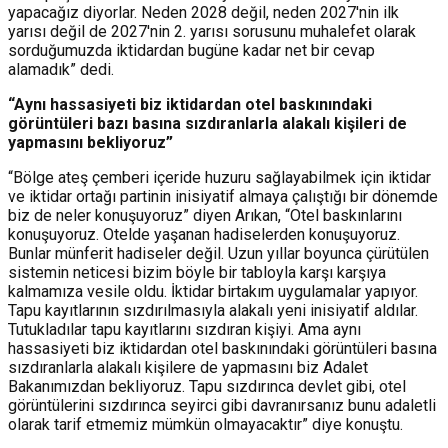
yapacağız diyorlar. Neden 2028 değil, neden 2027'nin ilk
yarısı değil de 2027'nin 2. yarısı sorusunu muhalefet olarak
sorduğumuzda iktidardan bugüne kadar net bir cevap
alamadık” dedi.
“Aynı hassasiyeti biz iktidardan otel baskınındaki
görüntüleri bazı basına sızdıranlarla alakalı kişileri de
yapmasını bekliyoruz”
“Bölge ateş çemberi içeride huzuru sağlayabilmek için iktidar
ve iktidar ortağı partinin inisiyatif almaya çalıştığı bir dönemde
biz de neler konuşuyoruz” diyen Arıkan, “Otel baskınlarını
konuşuyoruz. Otelde yaşanan hadiselerden konuşuyoruz.
Bunlar münferit hadiseler değil. Uzun yıllar boyunca çürütülen
sistemin neticesi bizim böyle bir tabloyla karşı karşıya
kalmamıza vesile oldu. İktidar birtakım uygulamalar yapıyor.
Tapu kayıtlarının sızdırılmasıyla alakalı yeni inisiyatif aldılar.
Tutukladılar tapu kayıtlarını sızdıran kişiyi. Ama aynı
hassasiyeti biz iktidardan otel baskınındaki görüntüleri basına
sızdıranlarla alakalı kişilere de yapmasını biz Adalet
Bakanımızdan bekliyoruz. Tapu sızdırınca devlet gibi, otel
görüntülerini sızdırınca seyirci gibi davranırsanız bunu adaletli
olarak tarif etmemiz mümkün olmayacaktır” diye konuştu.