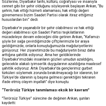
Sözlerine, Diyarbakır tarihi, kültürü, coğrafyası ve insanıyla
cennet gibi bir şehir olduğunu söyleyerek başlayan Arıkan, “Bu
şehrin, hak ettiği hizmeti alamaması, hak ettiği değeri
görememesi bizim Saadet Partisi olarak itiraz ettiğimiz
hususlardan biri” dedi.
Diyarbakır'ın yaşanabilir bir şehir olabilmesi ve hak ettiği
değeri alabilmesi için Saadet Partisi teşkilatlarının
mücadeleye devam edeceğini dile getiren Arıkan, “Kafamızı
şöyle bir sağa çevirdiğimizde çiftçilerimizle bir araya
geldiğimizde, onlarla konuştuğumuzda mağduriyetlerini
görüyoruz. Her ziyaretimizde bu mağduriyetin biraz daha
arttığına şahitlik ediyoruz. Ama her geldiklerinde
Diyarbakır'ımızdaki insanların gözleri umudun azaldığını,
gelecekle alakalı iyimserlik duygularının azaldığına maalesef
şahitlik ediyoruz. Artık Diyarbakır'da gençlerimiz gurbet
türküleri söylemek zorunda bırakılmayacağı bir idarenin, bir
Türkiye'de idarenin iş başına gelmesi gerektiğini tekraren
ifade etmiş olayım inşallah” diye konuştu.
“Terörsüz Türkiye tanımlaması eksik bir kavram”
"Terörsüz Türkiye" sürecine de değinen Arıkan, şunları
kaydetti: