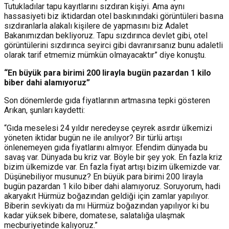
Tutukladılar tapu kayıtlarını sızdıran kişiyi. Ama aynı
hassasiyeti biz iktidardan otel baskınındaki görüntüleri basına
sızdıranlarla alakalı kişilere de yapmasını biz Adalet
Bakanımızdan bekliyoruz. Tapu sızdırınca devlet gibi, otel
görüntülerini sızdırınca seyirci gibi davranırsanız bunu adaletli
olarak tarif etmemiz mümkün olmayacaktır” diye konuştu.
“En büyük para birimi 200 lirayla bugün pazardan 1 kilo
biber dahi alamıyoruz”
Son dönemlerde gıda fiyatlarının artmasına tepki gösteren
Arıkan, şunları kaydetti:
“Gıda meselesi 24 yıldır neredeyse çeyrek asırdır ülkemizi
yöneten iktidar bugün ne ile anılıyor? Bir türlü artışı
önlenemeyen gıda fiyatlarını almıyor. Efendim dünyada bu
savaş var. Dünyada bu kriz var. Böyle bir şey yok. En fazla kriz
bizim ülkemizde var. En fazla fiyat artışı bizim ülkemizde var.
Düşünebiliyor musunuz? En büyük para birimi 200 lirayla
bugün pazardan 1 kilo biber dahi alamıyoruz. Soruyorum, hadi
akaryakıt Hürmüz boğazından geldiği için zamlar yapılıyor.
Biberin sevkiyatı da mı Hürmüz boğazından yapılıyor ki bu
kadar yüksek bibere, domatese, salatalığa ulaşmak
mecburiyetinde kalıyoruz.”