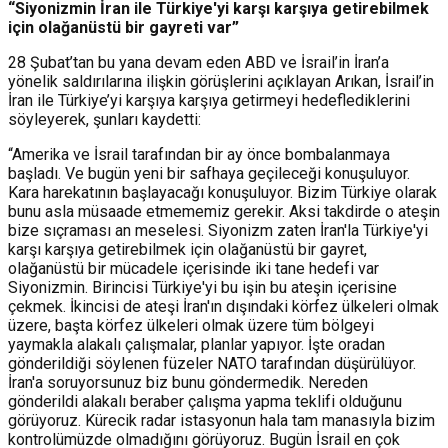
“Siyonizmin İran ile Türkiye'yi karşı karşıya getirebilmek
için olağanüstü bir gayreti var”
28 Şubat’tan bu yana devam eden ABD ve İsrail’in İran’a
yönelik saldırılarına ilişkin görüşlerini açıklayan Arıkan, İsrail’in
İran ile Türkiye’yi karşıya karşıya getirmeyi hedeflediklerini
söyleyerek, şunları kaydetti:
“Amerika ve İsrail tarafından bir ay önce bombalanmaya
başladı. Ve bugün yeni bir safhaya geçileceği konuşuluyor.
Kara harekatının başlayacağı konuşuluyor. Bizim Türkiye olarak
bunu asla müsaade etmememiz gerekir. Aksi takdirde o ateşin
bize sıçraması an meselesi. Siyonizm zaten İran'la Türkiye'yi
karşı karşıya getirebilmek için olağanüstü bir gayret,
olağanüstü bir mücadele içerisinde iki tane hedefi var
Siyonizmin. Birincisi Türkiye'yi bu işin bu ateşin içerisine
çekmek. İkincisi de ateşi İran'ın dışındaki körfez ülkeleri olmak
üzere, başta körfez ülkeleri olmak üzere tüm bölgeyi
yaymakla alakalı çalışmalar, planlar yapıyor. İşte oradan
gönderildiği söylenen füzeler NATO tarafından düşürülüyor.
İran'a soruyorsunuz biz bunu göndermedik. Nereden
gönderildi alakalı beraber çalışma yapma teklifi olduğunu
görüyoruz. Kürecik radar istasyonun hala tam manasıyla bizim
kontrolümüzde olmadığını görüyoruz. Bugün İsrail en çok