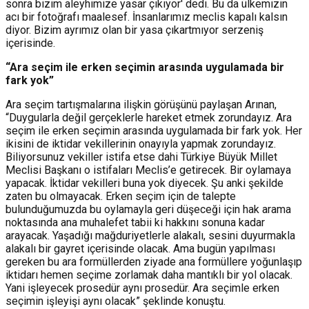
sonra bizim aleyhimize yasar çıkıyor' dedi. Bu da ülkemizin
acı bir fotoğrafı maalesef. İnsanlarımız meclis kapalı kalsın
diyor. Bizim ayrımız olan bir yasa çıkartmıyor serzeniş
içerisinde.
“Ara seçim ile erken seçimin arasında uygulamada bir
fark yok”
Ara seçim tartışmalarına ilişkin görüşünü paylaşan Arınan,
“Duygularla değil gerçeklerle hareket etmek zorundayız. Ara
seçim ile erken seçimin arasında uygulamada bir fark yok. Her
ikisini de iktidar vekillerinin onayıyla yapmak zorundayız.
Biliyorsunuz vekiller istifa etse dahi Türkiye Büyük Millet
Meclisi Başkanı o istifaları Meclis’e getirecek. Bir oylamaya
yapacak. İktidar vekilleri buna yok diyecek. Şu anki şekilde
zaten bu olmayacak. Erken seçim için de talepte
bulunduğumuzda bu oylamayla geri düşeceği için hak arama
noktasında ana muhalefet tabii ki hakkını sonuna kadar
arayacak. Yaşadığı mağduriyetlerle alakalı, sesini duyurmakla
alakalı bir gayret içerisinde olacak. Ama bugün yapılması
gereken bu ara formüllerden ziyade ana formüllere yoğunlaşıp
iktidarı hemen seçime zorlamak daha mantıklı bir yol olacak.
Yani işleyecek prosedür aynı prosedür. Ara seçimle erken
seçimin işleyişi aynı olacak” şeklinde konuştu.