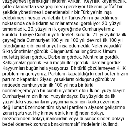
vazgeçmesi gerektiğini aktaran Arıkan, “Keyfilik, kayırmacılık,
çifte standarttan vazgeçilmesi gerekiyor. Ülkenin şeffaf bir
şekilde yönetilmesi, denetlenebilir bir Türkiye'nin inşa
edebilmesi, hesap verilebilir bir Türkiye'nin inşa edilmesi
noktasında da iktidarın adımlar atması gerekiyor. 20. yüzyıl
tamamladık. 20. yüzyılın ilk çeyreğinde Cumhuriyetimiz
kuruldu. Türkiye Cumhuriyeti devleti kuruldu. 21. yüzyılında ilk
çeyreğinde Cumhuriyet 100 yılını 100 yılı devirdi. İlk 100 yıl
istediğimiz gibi cumhuriyet inşa edemedik. Neler yaşadık?
Sıkı yönetimler gördük. Olağanüstü haller gördük. Umum
müfettişlikleri gördük. Darbeler gördük. Muhtıralar gördük.
Kalkışmalar gördük. Faili meçhuller gördük. İdamlar gördük.
Kayyumları bugün hala yaşıyoruz. Bir türlü çözülemeyen KHK
problemini görüyoruz. Partilerin kapatıldığı ki dört sefer bizim
partimiz kapatıldı. Siyasi yasakların olduğunu gördük ve
neticede cumhuriyetin ilk 100 yılında bir türlü
normalleşemeyen bir cumhuriyetimiz oldu. İkinci yüzyıldayız.
Cumhuriyetimizin ikinci Yüzyılındayız. Bu yüzyılda da ilk
yüzyıldaki yaşananların yaşanmaması için korku üzerinden
değil umut üzerinden tüm siyasi partilerin siyaset geliştirme
zaruri şartı var. Hiç kimse etnik kimliğinden dolayı,
mezhebinden dolayı, inancından veya düşüncesinden dolayı
bedel ödemek zorunda bırakılmamalı” ifadelerini kullandı.