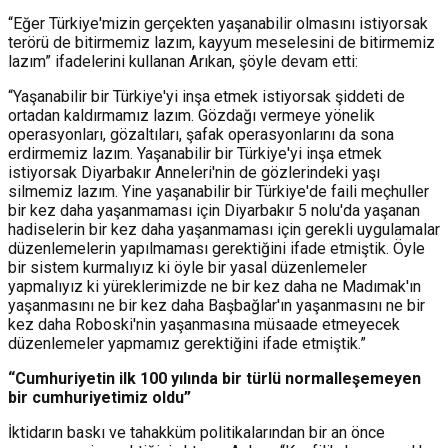
“Eğer Türkiye'mizin gerçekten yaşanabilir olmasını istiyorsak
terörü de bitirmemiz lazım, kayyum meselesini de bitirmemiz
lazım” ifadelerini kullanan Arıkan, şöyle devam etti:
“Yaşanabilir bir Türkiye'yi inşa etmek istiyorsak şiddeti de
ortadan kaldırmamız lazım. Gözdağı vermeye yönelik
operasyonları, gözaltıları, şafak operasyonlarını da sona
erdirmemiz lazım. Yaşanabilir bir Türkiye'yi inşa etmek
istiyorsak Diyarbakır Anneleri'nin de gözlerindeki yaşı
silmemiz lazım. Yine yaşanabilir bir Türkiye'de faili meçhuller
bir kez daha yaşanmaması için Diyarbakır 5 nolu'da yaşanan
hadiselerin bir kez daha yaşanmaması için gerekli uygulamalar
düzenlemelerin yapılmaması gerektiğini ifade etmiştik. Öyle
bir sistem kurmalıyız ki öyle bir yasal düzenlemeler
yapmalıyız ki yüreklerimizde ne bir kez daha ne Madımak'ın
yaşanmasını ne bir kez daha Başbağlar'ın yaşanmasını ne bir
kez daha Roboski'nin yaşanmasına müsaade etmeyecek
düzenlemeler yapmamız gerektiğini ifade etmiştik.”
“Cumhuriyetin ilk 100 yılında bir türlü normalleşemeyen
bir cumhuriyetimiz oldu”
İktidarın baskı ve tahakküm politikalarından bir an önce