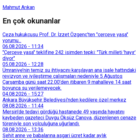
Mahmut Arıkan
En çok okunanlar
Ceza hukukçusu Prof. Dr. İzzet Özgenç'ten "çerçeve yasa"
yorumu...
06.08.2026
-
11:34
"Çerçeve yasa" teklifine 242 isimden tepki: "Türk milleti 'hayır'
diyor"
05.08.2026
-
12:28
Ümraniye’nin temiz su ihtiyacını karşılayan ana isale hattındaki
revizyon ve iyileştirme çalışmaları nedeniyle 5 Ağustos
Çarşamba günü saat 22.00’den itibaren 9 mahalleye 14 saat
boyunca su verilemeyecek.
04.08.2026
-
15:27
Ankara Büyükşehir Belediyesi'nden kedilere özel merkez
08.08.2026
-
11:44
Mersin'de tedavi gördüğü hastanede 49 yaşında hayatını
kaybeden gazeteci Duygu Öksüz Canova, düzenlenen cenaze
töreniyle son yolculuğuna uğurlandı.
08.08.2026
-
13:36
Şehit anne ve babalarına asgari ücret kadar aylık