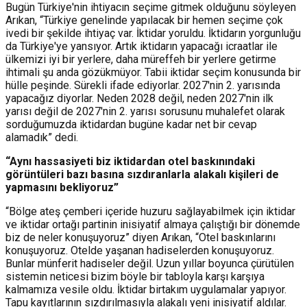
Bugün Türkiye'nin ihtiyacın seçime gitmek olduğunu söyleyen
Arıkan, “Türkiye genelinde yapılacak bir hemen seçime çok
ivedi bir şekilde ihtiyaç var. İktidar yoruldu. İktidarın yorgunluğu
da Türkiye'ye yansıyor. Artık iktidarın yapacağı icraatlar ile
ülkemizi iyi bir yerlere, daha müreffeh bir yerlere getirme
ihtimali şu anda gözükmüyor. Tabii iktidar seçim konusunda bir
hülle peşinde. Sürekli ifade ediyorlar. 2027'nin 2. yarısında
yapacağız diyorlar. Neden 2028 değil, neden 2027'nin ilk
yarısı değil de 2027'nin 2. yarısı sorusunu muhalefet olarak
sorduğumuzda iktidardan bugüne kadar net bir cevap
alamadık” dedi.
“Aynı hassasiyeti biz iktidardan otel baskınındaki
görüntüleri bazı basına sızdıranlarla alakalı kişileri de
yapmasını bekliyoruz”
“Bölge ateş çemberi içeride huzuru sağlayabilmek için iktidar
ve iktidar ortağı partinin inisiyatif almaya çalıştığı bir dönemde
biz de neler konuşuyoruz” diyen Arıkan, “Otel baskınlarını
konuşuyoruz. Otelde yaşanan hadiselerden konuşuyoruz.
Bunlar münferit hadiseler değil. Uzun yıllar boyunca çürütülen
sistemin neticesi bizim böyle bir tabloyla karşı karşıya
kalmamıza vesile oldu. İktidar birtakım uygulamalar yapıyor.
Tapu kayıtlarının sızdırılmasıyla alakalı yeni inisiyatif aldılar.