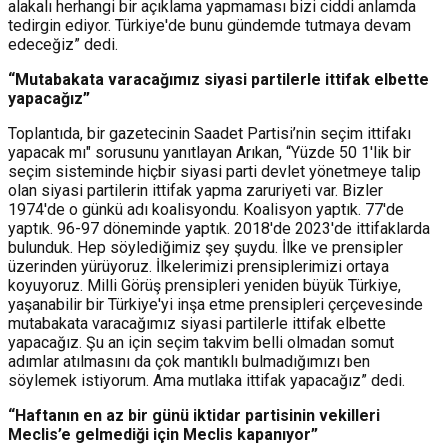
alakalı herhangi bir açıklama yapmaması bizi ciddi anlamda
tedirgin ediyor. Türkiye'de bunu gündemde tutmaya devam
edeceğiz” dedi.
“Mutabakata varacağımız siyasi partilerle ittifak elbette
yapacağız”
Toplantıda, bir gazetecinin Saadet Partisi’nin seçim ittifakı
yapacak mı" sorusunu yanıtlayan Arıkan, “Yüzde 50 1'lik bir
seçim sisteminde hiçbir siyasi parti devlet yönetmeye talip
olan siyasi partilerin ittifak yapma zaruriyeti var. Bizler
1974'de o günkü adı koalisyondu. Koalisyon yaptık. 77'de
yaptık. 96-97 döneminde yaptık. 2018'de 2023'de ittifaklarda
bulunduk. Hep söylediğimiz şey şuydu. İlke ve prensipler
üzerinden yürüyoruz. İlkelerimizi prensiplerimizi ortaya
koyuyoruz. Milli Görüş prensipleri yeniden büyük Türkiye,
yaşanabilir bir Türkiye'yi inşa etme prensipleri çerçevesinde
mutabakata varacağımız siyasi partilerle ittifak elbette
yapacağız. Şu an için seçim takvim belli olmadan somut
adımlar atılmasını da çok mantıklı bulmadığımızı ben
söylemek istiyorum. Ama mutlaka ittifak yapacağız” dedi.
“Haftanın en az bir günü iktidar partisinin vekilleri
Meclis’e gelmediği için Meclis kapanıyor”