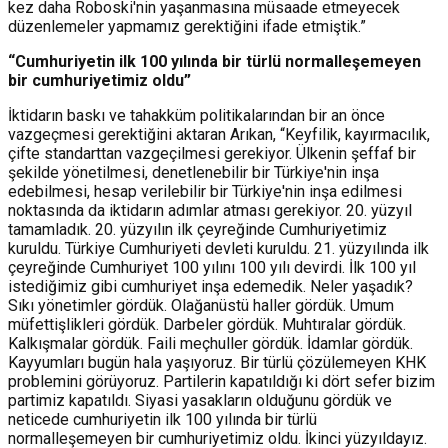
kez daha Roboski'nin yaşanmasına müsaade etmeyecek
düzenlemeler yapmamız gerektiğini ifade etmiştik.”
“Cumhuriyetin ilk 100 yılında bir türlü normalleşemeyen
bir cumhuriyetimiz oldu”
İktidarın baskı ve tahakküm politikalarından bir an önce
vazgeçmesi gerektiğini aktaran Arıkan, “Keyfilik, kayırmacılık,
çifte standarttan vazgeçilmesi gerekiyor. Ülkenin şeffaf bir
şekilde yönetilmesi, denetlenebilir bir Türkiye'nin inşa
edebilmesi, hesap verilebilir bir Türkiye'nin inşa edilmesi
noktasında da iktidarın adımlar atması gerekiyor. 20. yüzyıl
tamamladık. 20. yüzyılın ilk çeyreğinde Cumhuriyetimiz
kuruldu. Türkiye Cumhuriyeti devleti kuruldu. 21. yüzyılında ilk
çeyreğinde Cumhuriyet 100 yılını 100 yılı devirdi. İlk 100 yıl
istediğimiz gibi cumhuriyet inşa edemedik. Neler yaşadık?
Sıkı yönetimler gördük. Olağanüstü haller gördük. Umum
müfettişlikleri gördük. Darbeler gördük. Muhtıralar gördük.
Kalkışmalar gördük. Faili meçhuller gördük. İdamlar gördük.
Kayyumları bugün hala yaşıyoruz. Bir türlü çözülemeyen KHK
problemini görüyoruz. Partilerin kapatıldığı ki dört sefer bizim
partimiz kapatıldı. Siyasi yasakların olduğunu gördük ve
neticede cumhuriyetin ilk 100 yılında bir türlü
normalleşemeyen bir cumhuriyetimiz oldu. İkinci yüzyıldayız.