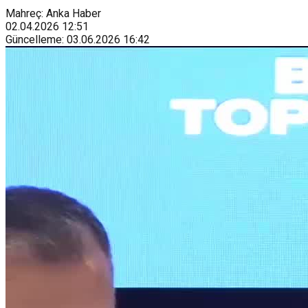
Mahreç: Anka Haber
02.04.2026
12:51
Güncelleme
:
03.06.2026
16:42