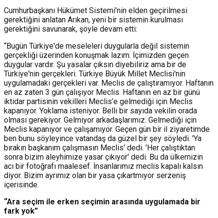
Cumhurbaşkanı Hükümet Sistemi'nin elden geçirilmesi
gerektiğini anlatan Arıkan, yeni bir sistemin kurulması
gerektiğini savunarak, şöyle devam etti:
“Bugün Türkiye'de meseleleri duygularla değil sistemin
gerçekliği üzerinden konuşmak lazım. İçimizden geçen
duygular vardır. Şu yasalar çıksın diyebiliriz ama bir de
Türkiye'nin gerçekleri. Türkiye Büyük Millet Meclisi'nin
uygulamadaki gerçekleri var. Meclis de çalıştıramıyor. Haftanın
en az zaten 3 gün çalışıyor Meclis. Haftanın en az bir günü
iktidar partisinin vekilleri Meclis’e gelmediği için Meclis
kapanıyor. Yoklama isteniyor. Belli bir sayıda vekilin orada
olması gerekiyor. Gelmiyor arkadaşlarımız. Gelmediği için
Meclis kapanıyor ve çalışamıyor. Geçen gün bir il ziyaretimde
ben bunu söyleyince vatandaş da güzel bir şey söyledi. 'Ya
bırakın başkanım çalışmasın Meclis' dedi. 'Her çalıştıktan
sonra bizim aleyhimize yasar çıkıyor' dedi. Bu da ülkemizin
acı bir fotoğrafı maalesef. İnsanlarımız meclis kapalı kalsın
diyor. Bizim ayrımız olan bir yasa çıkartmıyor serzeniş
içerisinde.
“Ara seçim ile erken seçimin arasında uygulamada bir
fark yok”