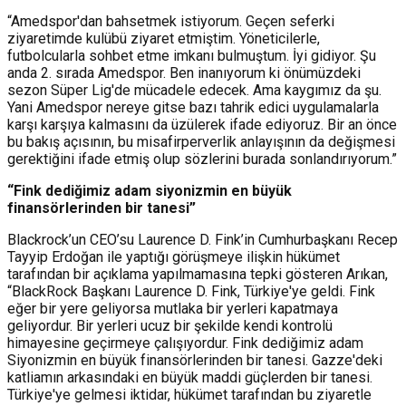
“Amedspor'dan bahsetmek istiyorum. Geçen seferki
ziyaretimde kulübü ziyaret etmiştim. Yöneticilerle,
futbolcularla sohbet etme imkanı bulmuştum. İyi gidiyor. Şu
anda 2. sırada Amedspor. Ben inanıyorum ki önümüzdeki
sezon Süper Lig'de mücadele edecek. Ama kaygımız da şu.
Yani Amedspor nereye gitse bazı tahrik edici uygulamalarla
karşı karşıya kalmasını da üzülerek ifade ediyoruz. Bir an önce
bu bakış açısının, bu misafirperverlik anlayışının da değişmesi
gerektiğini ifade etmiş olup sözlerini burada sonlandırıyorum.”
“Fink dediğimiz adam siyonizmin en büyük
finansörlerinden bir tanesi”
Blackrock’un CEO’su Laurence D. Fink’in Cumhurbaşkanı Recep
Tayyip Erdoğan ile yaptığı görüşmeye ilişkin hükümet
tarafından bir açıklama yapılmamasına tepki gösteren Arıkan,
“BlackRock Başkanı Laurence D. Fink, Türkiye'ye geldi. Fink
eğer bir yere geliyorsa mutlaka bir yerleri kapatmaya
geliyordur. Bir yerleri ucuz bir şekilde kendi kontrolü
himayesine geçirmeye çalışıyordur. Fink dediğimiz adam
Siyonizmin en büyük finansörlerinden bir tanesi. Gazze'deki
katliamın arkasındaki en büyük maddi güçlerden bir tanesi.
Türkiye'ye gelmesi iktidar, hükümet tarafından bu ziyaretle