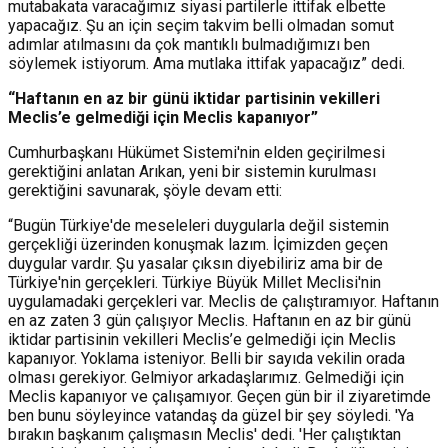
mutabakata varacağımız siyasi partilerle ittifak elbette
yapacağız. Şu an için seçim takvim belli olmadan somut
adımlar atılmasını da çok mantıklı bulmadığımızı ben
söylemek istiyorum. Ama mutlaka ittifak yapacağız” dedi.
“Haftanın en az bir günü iktidar partisinin vekilleri
Meclis’e gelmediği için Meclis kapanıyor”
Cumhurbaşkanı Hükümet Sistemi'nin elden geçirilmesi
gerektiğini anlatan Arıkan, yeni bir sistemin kurulması
gerektiğini savunarak, şöyle devam etti:
“Bugün Türkiye'de meseleleri duygularla değil sistemin
gerçekliği üzerinden konuşmak lazım. İçimizden geçen
duygular vardır. Şu yasalar çıksın diyebiliriz ama bir de
Türkiye'nin gerçekleri. Türkiye Büyük Millet Meclisi'nin
uygulamadaki gerçekleri var. Meclis de çalıştıramıyor. Haftanın
en az zaten 3 gün çalışıyor Meclis. Haftanın en az bir günü
iktidar partisinin vekilleri Meclis’e gelmediği için Meclis
kapanıyor. Yoklama isteniyor. Belli bir sayıda vekilin orada
olması gerekiyor. Gelmiyor arkadaşlarımız. Gelmediği için
Meclis kapanıyor ve çalışamıyor. Geçen gün bir il ziyaretimde
ben bunu söyleyince vatandaş da güzel bir şey söyledi. 'Ya
bırakın başkanım çalışmasın Meclis' dedi. 'Her çalıştıktan