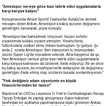
“Amedspor nereye gitse bazı tahrik edici uygulamalarla
karşı karşıya kalıyor”
Konuşmasında Amed Sportif Faaliyetler Kulübü’ne destek
mesajını ileten Arıkan, Amedspor’a bakış açısının değişmesi
gerektiğini savunarak, şöyle konuştu:
“Amedspor'dan bahsetmek istiyorum. Geçen seferki
ziyaretimde kulübü ziyaret etmiştim. Yöneticilerle,
futbolcularla sohbet etme imkanı bulmuştum. İyi gidiyor. Şu
anda 2. sırada Amedspor. Ben inanıyorum ki önümüzdeki
sezon Süper Lig'de mücadele edecek. Ama kaygımız da şu.
Yani Amedspor nereye gitse bazı tahrik edici uygulamalarla
karşı karşıya kalmasını da üzülerek ifade ediyoruz. Bir an önce
bu bakış açısının, bu misafirperverlik anlayışının da değişmesi
gerektiğini ifade etmiş olup sözlerini burada sonlandırıyorum.”
“Fink dediğimiz adam siyonizmin en büyük
finansörlerinden bir tanesi”
Blackrock’un CEO’su Laurence D. Fink’in Cumhurbaşkanı Recep
Tayyip Erdoğan ile yaptığı görüşmeye ilişkin hükümet
tarafından bir açıklama yapılmamasına tepki gösteren Arıkan,