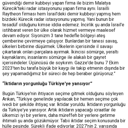
güvendiği demir kubbeyi yapan firma ile bizim Malatya
Kürecik'teki radar istasyonunu yapan firma aynı. İsrailli
Raytheon firması hem İsrail'deki demir kubbeyi yapmış hem
bizdeki Kürecik radar istasyonunu yapmış. Yani bunun bir
tesadüf olduğunu kimse iddia edemez. İncirlik şu anda İsrail'e
istihbarat veren bir ülke olarak hizmet vermeye maalesef
devam ediyor. Siyonizm 3 tane hedefle bölgeyi ateş
çemberine çevirmeye çalışıyor. Bunlardan bir tanesi savaş,
ülkeleri birbirine düşürmek. Ülkelerin içerisinde il savaşı
çıkartarak onları parçalara ayırmak. İkincisi sömürge, yeraltı
kaynaklarını, insanlarını sömürge ile alakalı bir gayret
içerisindeler. Üçüncüsü de soykırım. Gazze'de bunu 7 Ekim
2023'ten bu tarafa büyük bir kaygı ile takip etmenin dışında bir
şey yapamadığımız bir süreci de hep beraber görüyoruz.”
“İktidarın yorgunluğu Türkiye'ye yansıyor”
Bugün Türkiye'nin ihtiyacın seçime gitmek olduğunu söyleyen
Arıkan, “Türkiye genelinde yapılacak bir hemen seçime çok
ivedi bir şekilde ihtiyaç var. İktidar yoruldu. İktidarın yorgunluğu
da Türkiye'ye yansıyor. Artık iktidarın yapacağı icraatlar ile
ülkemizi iyi bir yerlere, daha müreffeh bir yerlere getirme
ihtimali şu anda gözükmüyor. Tabii iktidar seçim konusunda bir
hülle peşinde. Sürekli ifade ediyorlar. 2027'nin 2. yarısında