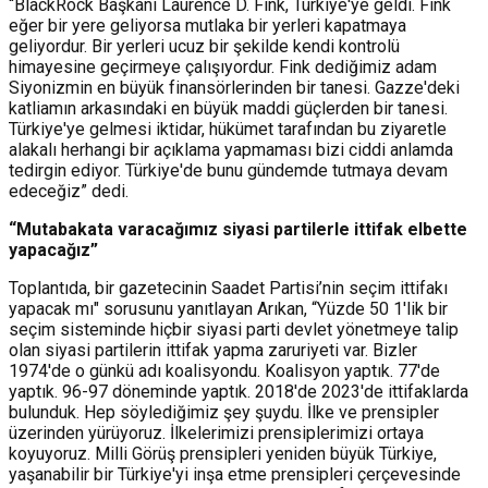
“BlackRock Başkanı Laurence D. Fink, Türkiye'ye geldi. Fink
eğer bir yere geliyorsa mutlaka bir yerleri kapatmaya
geliyordur. Bir yerleri ucuz bir şekilde kendi kontrolü
himayesine geçirmeye çalışıyordur. Fink dediğimiz adam
Siyonizmin en büyük finansörlerinden bir tanesi. Gazze'deki
katliamın arkasındaki en büyük maddi güçlerden bir tanesi.
Türkiye'ye gelmesi iktidar, hükümet tarafından bu ziyaretle
alakalı herhangi bir açıklama yapmaması bizi ciddi anlamda
tedirgin ediyor. Türkiye'de bunu gündemde tutmaya devam
edeceğiz” dedi.
“Mutabakata varacağımız siyasi partilerle ittifak elbette
yapacağız”
Toplantıda, bir gazetecinin Saadet Partisi’nin seçim ittifakı
yapacak mı" sorusunu yanıtlayan Arıkan, “Yüzde 50 1'lik bir
seçim sisteminde hiçbir siyasi parti devlet yönetmeye talip
olan siyasi partilerin ittifak yapma zaruriyeti var. Bizler
1974'de o günkü adı koalisyondu. Koalisyon yaptık. 77'de
yaptık. 96-97 döneminde yaptık. 2018'de 2023'de ittifaklarda
bulunduk. Hep söylediğimiz şey şuydu. İlke ve prensipler
üzerinden yürüyoruz. İlkelerimizi prensiplerimizi ortaya
koyuyoruz. Milli Görüş prensipleri yeniden büyük Türkiye,
yaşanabilir bir Türkiye'yi inşa etme prensipleri çerçevesinde