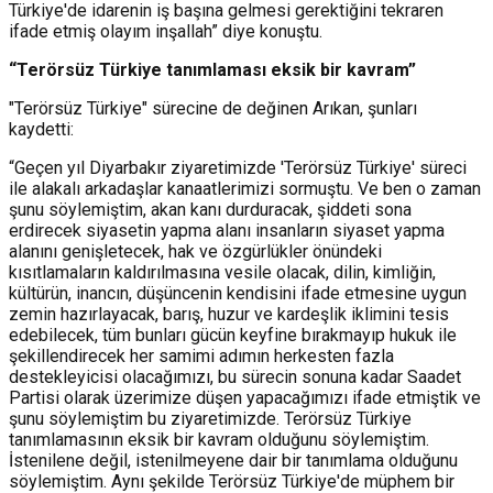
Türkiye'de idarenin iş başına gelmesi gerektiğini tekraren
ifade etmiş olayım inşallah” diye konuştu.
“Terörsüz Türkiye tanımlaması eksik bir kavram”
"Terörsüz Türkiye" sürecine de değinen Arıkan, şunları
kaydetti:
“Geçen yıl Diyarbakır ziyaretimizde 'Terörsüz Türkiye' süreci
ile alakalı arkadaşlar kanaatlerimizi sormuştu. Ve ben o zaman
şunu söylemiştim, akan kanı durduracak, şiddeti sona
erdirecek siyasetin yapma alanı insanların siyaset yapma
alanını genişletecek, hak ve özgürlükler önündeki
kısıtlamaların kaldırılmasına vesile olacak, dilin, kimliğin,
kültürün, inancın, düşüncenin kendisini ifade etmesine uygun
zemin hazırlayacak, barış, huzur ve kardeşlik iklimini tesis
edebilecek, tüm bunları gücün keyfine bırakmayıp hukuk ile
şekillendirecek her samimi adımın herkesten fazla
destekleyicisi olacağımızı, bu sürecin sonuna kadar Saadet
Partisi olarak üzerimize düşen yapacağımızı ifade etmiştik ve
şunu söylemiştim bu ziyaretimizde. Terörsüz Türkiye
tanımlamasının eksik bir kavram olduğunu söylemiştim.
İstenilene değil, istenilmeyene dair bir tanımlama olduğunu
söylemiştim. Aynı şekilde Terörsüz Türkiye'de müphem bir