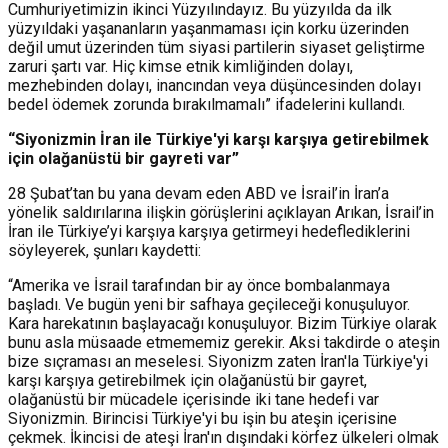
Cumhuriyetimizin ikinci Yüzyılındayız. Bu yüzyılda da ilk
yüzyıldaki yaşananların yaşanmaması için korku üzerinden
değil umut üzerinden tüm siyasi partilerin siyaset geliştirme
zaruri şartı var. Hiç kimse etnik kimliğinden dolayı,
mezhebinden dolayı, inancından veya düşüncesinden dolayı
bedel ödemek zorunda bırakılmamalı” ifadelerini kullandı.
“Siyonizmin İran ile Türkiye'yi karşı karşıya getirebilmek
için olağanüstü bir gayreti var”
28 Şubat’tan bu yana devam eden ABD ve İsrail’in İran’a
yönelik saldırılarına ilişkin görüşlerini açıklayan Arıkan, İsrail’in
İran ile Türkiye’yi karşıya karşıya getirmeyi hedeflediklerini
söyleyerek, şunları kaydetti:
“Amerika ve İsrail tarafından bir ay önce bombalanmaya
başladı. Ve bugün yeni bir safhaya geçileceği konuşuluyor.
Kara harekatının başlayacağı konuşuluyor. Bizim Türkiye olarak
bunu asla müsaade etmememiz gerekir. Aksi takdirde o ateşin
bize sıçraması an meselesi. Siyonizm zaten İran'la Türkiye'yi
karşı karşıya getirebilmek için olağanüstü bir gayret,
olağanüstü bir mücadele içerisinde iki tane hedefi var
Siyonizmin. Birincisi Türkiye'yi bu işin bu ateşin içerisine
çekmek. İkincisi de ateşi İran'ın dışındaki körfez ülkeleri olmak