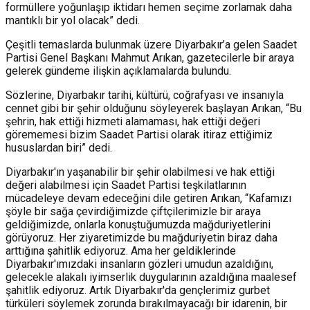
formüllere yoğunlaşıp iktidarı hemen seçime zorlamak daha
mantıklı bir yol olacak” dedi.
Çeşitli temaslarda bulunmak üzere Diyarbakır’a gelen Saadet
Partisi Genel Başkanı Mahmut Arıkan, gazetecilerle bir araya
gelerek gündeme ilişkin açıklamalarda bulundu.
Sözlerine, Diyarbakır tarihi, kültürü, coğrafyası ve insanıyla
cennet gibi bir şehir olduğunu söyleyerek başlayan Arıkan, “Bu
şehrin, hak ettiği hizmeti alamaması, hak ettiği değeri
görememesi bizim Saadet Partisi olarak itiraz ettiğimiz
hususlardan biri” dedi.
Diyarbakır'ın yaşanabilir bir şehir olabilmesi ve hak ettiği
değeri alabilmesi için Saadet Partisi teşkilatlarının
mücadeleye devam edeceğini dile getiren Arıkan, “Kafamızı
şöyle bir sağa çevirdiğimizde çiftçilerimizle bir araya
geldiğimizde, onlarla konuştuğumuzda mağduriyetlerini
görüyoruz. Her ziyaretimizde bu mağduriyetin biraz daha
arttığına şahitlik ediyoruz. Ama her geldiklerinde
Diyarbakır'ımızdaki insanların gözleri umudun azaldığını,
gelecekle alakalı iyimserlik duygularının azaldığına maalesef
şahitlik ediyoruz. Artık Diyarbakır'da gençlerimiz gurbet
türküleri söylemek zorunda bırakılmayacağı bir idarenin, bir