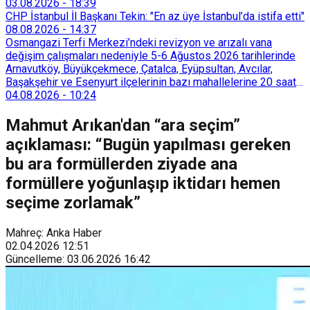
03.08.2026
-
18:39
CHP İstanbul İl Başkanı Tekin: "En az üye İstanbul’da istifa etti"
08.08.2026
-
14:37
Osmangazi Terfi Merkezi’ndeki revizyon ve arızalı vana
değişim çalışmaları nedeniyle 5-6 Ağustos 2026 tarihlerinde
Arnavutköy, Büyükçekmece, Çatalca, Eyüpsultan, Avcılar,
Başakşehir ve Esenyurt ilçelerinin bazı mahallelerine 20 saat
süreyle su verilemeyecek.
04.08.2026
-
10:24
Mahmut Arıkan'dan “ara seçim”
açıklaması: “Bugün yapılması gereken
bu ara formüllerden ziyade ana
formüllere yoğunlaşıp iktidarı hemen
seçime zorlamak”
Mahreç: Anka Haber
02.04.2026
12:51
Güncelleme
:
03.06.2026
16:42