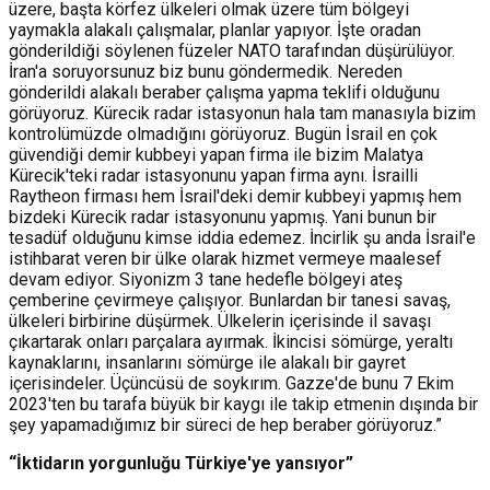
üzere, başta körfez ülkeleri olmak üzere tüm bölgeyi
yaymakla alakalı çalışmalar, planlar yapıyor. İşte oradan
gönderildiği söylenen füzeler NATO tarafından düşürülüyor.
İran'a soruyorsunuz biz bunu göndermedik. Nereden
gönderildi alakalı beraber çalışma yapma teklifi olduğunu
görüyoruz. Kürecik radar istasyonun hala tam manasıyla bizim
kontrolümüzde olmadığını görüyoruz. Bugün İsrail en çok
güvendiği demir kubbeyi yapan firma ile bizim Malatya
Kürecik'teki radar istasyonunu yapan firma aynı. İsrailli
Raytheon firması hem İsrail'deki demir kubbeyi yapmış hem
bizdeki Kürecik radar istasyonunu yapmış. Yani bunun bir
tesadüf olduğunu kimse iddia edemez. İncirlik şu anda İsrail'e
istihbarat veren bir ülke olarak hizmet vermeye maalesef
devam ediyor. Siyonizm 3 tane hedefle bölgeyi ateş
çemberine çevirmeye çalışıyor. Bunlardan bir tanesi savaş,
ülkeleri birbirine düşürmek. Ülkelerin içerisinde il savaşı
çıkartarak onları parçalara ayırmak. İkincisi sömürge, yeraltı
kaynaklarını, insanlarını sömürge ile alakalı bir gayret
içerisindeler. Üçüncüsü de soykırım. Gazze'de bunu 7 Ekim
2023'ten bu tarafa büyük bir kaygı ile takip etmenin dışında bir
şey yapamadığımız bir süreci de hep beraber görüyoruz.”
“İktidarın yorgunluğu Türkiye'ye yansıyor”