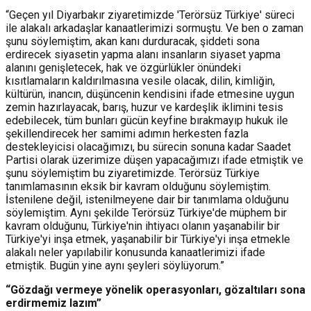
“Geçen yıl Diyarbakır ziyaretimizde 'Terörsüz Türkiye' süreci
ile alakalı arkadaşlar kanaatlerimizi sormuştu. Ve ben o zaman
şunu söylemiştim, akan kanı durduracak, şiddeti sona
erdirecek siyasetin yapma alanı insanların siyaset yapma
alanını genişletecek, hak ve özgürlükler önündeki
kısıtlamaların kaldırılmasına vesile olacak, dilin, kimliğin,
kültürün, inancın, düşüncenin kendisini ifade etmesine uygun
zemin hazırlayacak, barış, huzur ve kardeşlik iklimini tesis
edebilecek, tüm bunları gücün keyfine bırakmayıp hukuk ile
şekillendirecek her samimi adımın herkesten fazla
destekleyicisi olacağımızı, bu sürecin sonuna kadar Saadet
Partisi olarak üzerimize düşen yapacağımızı ifade etmiştik ve
şunu söylemiştim bu ziyaretimizde. Terörsüz Türkiye
tanımlamasının eksik bir kavram olduğunu söylemiştim.
İstenilene değil, istenilmeyene dair bir tanımlama olduğunu
söylemiştim. Aynı şekilde Terörsüz Türkiye'de müphem bir
kavram olduğunu, Türkiye'nin ihtiyacı olanın yaşanabilir bir
Türkiye'yi inşa etmek, yaşanabilir bir Türkiye'yi inşa etmekle
alakalı neler yapılabilir konusunda kanaatlerimizi ifade
etmiştik. Bugün yine aynı şeyleri söylüyorum.”
“Gözdağı vermeye yönelik operasyonları, gözaltıları sona
erdirmemiz lazım”