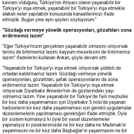
kavram olduğunu, Türkiye'nin ihtiyacı olanın yaşanabilir bir
Türkiye'yi inşa etmek, yaşanabilir bir Türkiye'yi inşa etmekle
alakalı neler yapılabilir konusunda kanaatlerimizi ifade
etmiştik. Bugün yine aynı şeyleri söylüyorum.”
“Gözdağı vermeye yönelik operasyonları, gözaltıları sona
erdirmemiz lazım”
“Eğer Türkiye'mizin gerçekten yaşanabilir olmasını istiyorsak
terörü de bitirmemiz lazım, kayyum meselesini de bitirmemiz
lazım” ifadelerini kullanan Arıkan, şöyle devam etti:
“Yaşanabilir bir Türkiye'yi inşa etmek istiyorsak şiddeti de
ortadan kaldırmamız lazım. Gözdağı vermeye yönelik
operasyonları, gözaltıları, şafak operasyonlarını da sona
erdirmemiz lazım. Yaşanabilir bir Türkiye'yi inşa etmek
istiyorsak Diyarbakır Anneleri'nin de gözlerindeki yaşı
silmemiz lazım. Yine yaşanabilir bir Türkiye'de faili meçhuller
bir kez daha yaşanmaması için Diyarbakır 5 nolu'da yaşanan
hadiselerin bir kez daha yaşanmaması için gerekli uygulamalar
düzenlemelerin yapılmaması gerektiğini ifade etmiştik. Öyle
bir sistem kurmalıyız ki öyle bir yasal düzenlemeler
yapmalıyız ki yüreklerimizde ne bir kez daha ne Madımak'ın
yaşanmasını ne bir kez daha Başbağlar'ın yaşanmasını ne bir