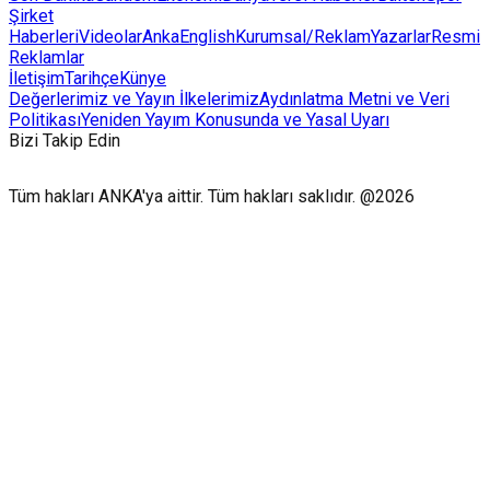
Şirket
Haberleri
Videolar
AnkaEnglish
Kurumsal/Reklam
Yazarlar
Resmi
Reklamlar
İletişim
Tarihçe
Künye
Değerlerimiz ve Yayın İlkelerimiz
Aydınlatma Metni ve Veri
Politikası
Yeniden Yayım Konusunda ve Yasal Uyarı
Bizi Takip Edin
Tüm hakları ANKA'ya aittir. Tüm hakları saklıdır. @2026