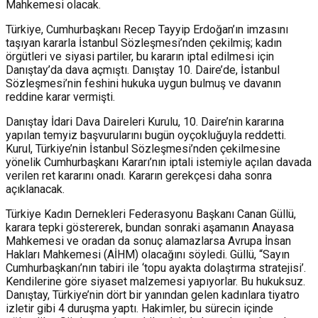
Mahkemesi olacak.
Türkiye, Cumhurbaşkanı Recep Tayyip Erdoğan’ın imzasını
taşıyan kararla İstanbul Sözleşmesi’nden çekilmiş; kadın
örgütleri ve siyasi partiler, bu kararın iptal edilmesi için
Danıştay’da dava açmıştı. Danıştay 10. Daire’de, İstanbul
Sözleşmesi’nin feshini hukuka uygun bulmuş ve davanın
reddine karar vermişti.
Danıştay İdari Dava Daireleri Kurulu, 10. Daire’nin kararına
yapılan temyiz başvurularını bugün oyçokluğuyla reddetti.
Kurul, Türkiye’nin İstanbul Sözleşmesi’nden çekilmesine
yönelik Cumhurbaşkanı Kararı’nın iptali istemiyle açılan davada
verilen ret kararını onadı. Kararın gerekçesi daha sonra
açıklanacak.
Türkiye Kadın Dernekleri Federasyonu Başkanı Canan Güllü,
karara tepki göstererek, bundan sonraki aşamanın Anayasa
Mahkemesi ve oradan da sonuç alamazlarsa Avrupa İnsan
Hakları Mahkemesi (AİHM) olacağını söyledi. Güllü, “Sayın
Cumhurbaşkanı’nın tabiri ile ‘topu ayakta dolaştırma stratejisi’.
Kendilerine göre siyaset malzemesi yapıyorlar. Bu hukuksuz.
Danıştay, Türkiye’nin dört bir yanından gelen kadınlara tiyatro
izletir gibi 4 duruşma yaptı. Hakimler, bu sürecin içinde