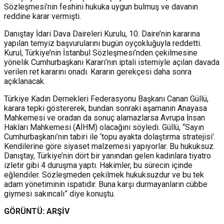
Sözleşmesi’nin feshini hukuka uygun bulmuş ve davanın
reddine karar vermişti.
Danıştay İdari Dava Daireleri Kurulu, 10. Daire’nin kararına
yapılan temyiz başvurularını bugün oyçokluğuyla reddetti.
Kurul, Türkiye’nin İstanbul Sözleşmesi’nden çekilmesine
yönelik Cumhurbaşkanı Kararı’nın iptali istemiyle açılan davada
verilen ret kararını onadı. Kararın gerekçesi daha sonra
açıklanacak.
Türkiye Kadın Dernekleri Federasyonu Başkanı Canan Güllü,
karara tepki göstererek, bundan sonraki aşamanın Anayasa
Mahkemesi ve oradan da sonuç alamazlarsa Avrupa İnsan
Hakları Mahkemesi (AİHM) olacağını söyledi. Güllü, “Sayın
Cumhurbaşkanı’nın tabiri ile ‘topu ayakta dolaştırma stratejisi’.
Kendilerine göre siyaset malzemesi yapıyorlar. Bu hukuksuz.
Danıştay, Türkiye’nin dört bir yanından gelen kadınlara tiyatro
izletir gibi 4 duruşma yaptı. Hakimler, bu sürecin içinde
eğlendiler. Sözleşmeden çekilmek hukuksuzdur ve bu tek
adam yönetiminin ispatıdır. Buna karşı durmayanların cübbe
giymesi sakıncalı” diye konuştu.
GÖRÜNTÜ: ARŞİV