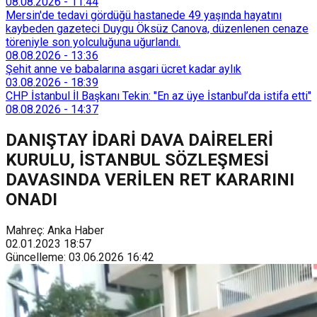
08.08.2026
-
11:44
Mersin'de tedavi gördüğü hastanede 49 yaşında hayatını
kaybeden gazeteci Duygu Öksüz Canova, düzenlenen cenaze
töreniyle son yolculuğuna uğurlandı.
08.08.2026
-
13:36
Şehit anne ve babalarına asgari ücret kadar aylık
03.08.2026
-
18:39
CHP İstanbul İl Başkanı Tekin: "En az üye İstanbul’da istifa etti"
08.08.2026
-
14:37
DANIŞTAY İDARİ DAVA DAİRELERİ
KURULU, İSTANBUL SÖZLEŞMESİ
DAVASINDA VERİLEN RET KARARINI
ONADI
Mahreç: Anka Haber
02.01.2023
18:57
Güncelleme
:
03.06.2026
16:42