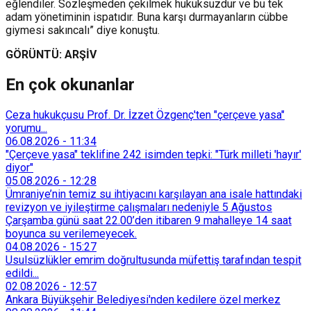
eğlendiler. Sözleşmeden çekilmek hukuksuzdur ve bu tek
adam yönetiminin ispatıdır. Buna karşı durmayanların cübbe
giymesi sakıncalı” diye konuştu.
GÖRÜNTÜ: ARŞİV
En çok okunanlar
Ceza hukukçusu Prof. Dr. İzzet Özgenç'ten "çerçeve yasa"
yorumu...
06.08.2026
-
11:34
"Çerçeve yasa" teklifine 242 isimden tepki: "Türk milleti 'hayır'
diyor"
05.08.2026
-
12:28
Ümraniye’nin temiz su ihtiyacını karşılayan ana isale hattındaki
revizyon ve iyileştirme çalışmaları nedeniyle 5 Ağustos
Çarşamba günü saat 22.00’den itibaren 9 mahalleye 14 saat
boyunca su verilemeyecek.
04.08.2026
-
15:27
Usulsüzlükler emrim doğrultusunda müfettiş tarafından tespit
edildi...
02.08.2026
-
12:57
Ankara Büyükşehir Belediyesi'nden kedilere özel merkez