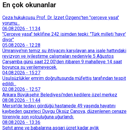
En çok okunanlar
Ceza hukukçusu Prof. Dr. İzzet Özgenç'ten "çerçeve yasa"
yorumu...
06.08.2026
-
11:34
"Çerçeve yasa" teklifine 242 isimden tepki: "Türk milleti 'hayır'
diyor"
05.08.2026
-
12:28
Ümraniye’nin temiz su ihtiyacını karşılayan ana isale hattındaki
revizyon ve iyileştirme çalışmaları nedeniyle 5 Ağustos
Çarşamba günü saat 22.00’den itibaren 9 mahalleye 14 saat
boyunca su verilemeyecek.
04.08.2026
-
15:27
Usulsüzlükler emrim doğrultusunda müfettiş tarafından tespit
edildi...
02.08.2026
-
12:57
Ankara Büyükşehir Belediyesi'nden kedilere özel merkez
08.08.2026
-
11:44
Mersin'de tedavi gördüğü hastanede 49 yaşında hayatını
kaybeden gazeteci Duygu Öksüz Canova, düzenlenen cenaze
töreniyle son yolculuğuna uğurlandı.
08.08.2026
-
13:36
Şehit anne ve babalarına asgari ücret kadar aylık