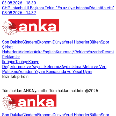
03.08.2026
-
18:39
CHP İstanbul İl Başkanı Tekin: "En az üye İstanbul’da istifa etti"
08.08.2026
-
14:37
Son Dakika
Gündem
Ekonomi
Dünya
Yerel Haberler
Bülten
Spor
Şirket
Haberleri
Videolar
AnkaEnglish
Kurumsal/Reklam
Yazarlar
Resmi
Reklamlar
İletişim
Tarihçe
Künye
Değerlerimiz ve Yayın İlkelerimiz
Aydınlatma Metni ve Veri
Politikası
Yeniden Yayım Konusunda ve Yasal Uyarı
Bizi Takip Edin
Tüm hakları ANKA'ya aittir. Tüm hakları saklıdır. @2026
Son Dakika
Gündem
Ekonomi
Dünya
Yerel Haberler
Bülten
Spor