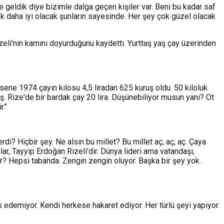
 geldik diye bizimle dalga geçen kişiler var. Beni bu kadar saf
çok daha iyi olacak şunların sayesinde. Her şey çok güzel olacak
eli'nin karnını doyurduğunu kaydetti. Yurttaş yaş çay üzerinden
 sene 1974 çayın kilosu 4,5 liradan 625 kuruş oldu. 50 kiloluk
uş. Rize'de bir bardak çay 20 lira. Düşünebiliyor musun yani? Ot
r."
verdi? Hiçbir şey. Ne alsın bu millet? Bu millet aç, aç, aç. Çaya
salar, Tayyip Erdoğan Rizeli'dir. Dünya lideri ama vatandaşı,
 var? Hepsi tabanda. Zengin zengin oluyor. Başka bir şey yok.
 edemiyor. Kendi herkese hakaret ediyor. Her türlü şeyi yapıyor.