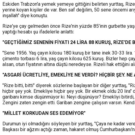
Eskiden Trabzon'a yemek yemeye gittiğini belirten yurttaş, Rize
yerine koyan kişiler de var. Ben saf değilim, 50 sene öncemi arıy
inşallah" diye konuştu.
Rize'ye çay gelmeden önce Rize'nin yüzde 85'inin gurbette yaşad
yaptığı hesabı şu ifadelerle anlattı:
"GEÇTİĞİMİZ SENENİN FİYATI 24 LİRA 88 KURUŞ, RİZE'DE 
"Sene 1956. Yaş çayın kilosu 180 kuruş bir tane inek 30-33 lira. 
çimento torbası 6 lira, yaş çayın kilosu 625 kuruş. Bizler hep ç
alsan, otun fiyatının altına düştü neredeyse. Rizeli hak ettiğini al
"ASGARİ ÜCRETLİYE, EMEKLİYE NE VERDİ? HİÇBİR ŞEY. NE
"Rize bitti, bitti" diyerek sözlerine başlayan bir diğer yurttaş, "R
hiçbir şey yok. Emekliye hiçbir şey yok. Bir ekmek oldu 20 lira" ded
garibanı kimse düşünmüyor ki. Neyi düşünüyor? Emekliyi bitirdi, a
Zengini zaten zengin etti. Gariban zengine çalışsın varsın. Kendin
"MİLLET KORKUDAN SES EDEMİYOR"
Durumun iyi olmadığını söyleyen bir yurttaş, "Çaya ne kadar ver
Başkası bir ağzını açtığı zaman, hakaret olmuş Cumhurbaşkanı'na