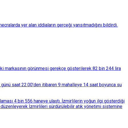
ralarda yer alan iddiaların gerçeği yansıtmadığını bildirdi.
çki markasının görünmesi gerekçe gösterilerek 82 bin 244 lira
ba günü saat 22.00’den itibaren 9 mahalleye 14 saat boyunca su
ası 4 bin 556 haneye ulaştı. İzmirlilerin yoğun ilgi gösterdiği
üzenleyerek İzmirlileri sürdürülebilir atık yönetimi sistemine