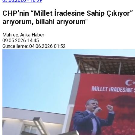
03.08.2026
-
18:39
CHP’nin “Millet İradesine Sahip Çıkıyor” 
arıyorum, billahi arıyorum"
Mahreç: Anka Haber
09.05.2026
14:45
Güncelleme
:
04.06.2026
01:52