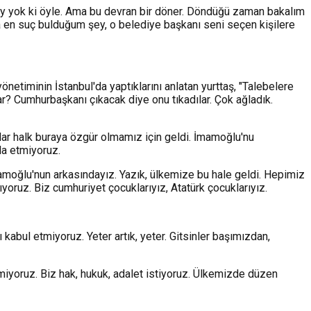
şey yok ki öyle. Ama bu devran bir döner. Döndüğü zaman bakalım
 Ama en suç bulduğum şey, o belediye başkanı seni seçen kişilere
etiminin İstanbul'da yaptıklarını anlatan yurttaş, "Talebelere
lar? Cumhurbaşkanı çıkacak diye onu tıkadılar. Çok ağladık.
adar halk buraya özgür olmamız için geldi. İmamoğlu'nu
la etmiyoruz.
İmamoğlu'nun arkasındayız. Yazık, ülkemize bu hale geldi. Hepimiz
yoruz. Biz cumhuriyet çocuklarıyız, Atatürk çocuklarıyız.
abul etmiyoruz. Yeter artık, yeter. Gitsinler başımızdan,
etmiyoruz. Biz hak, hukuk, adalet istiyoruz. Ülkemizde düzen