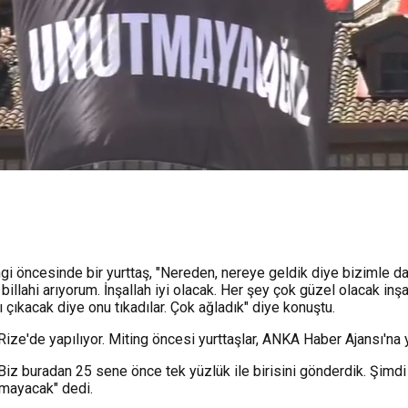
ngi öncesinde bir yurttaş, "Nereden, nereye geldik diye bizimle dal
billahi arıyorum. İnşallah iyi olacak. Her şey çok güzel olacak in
 çıkacak diye onu tıkadılar. Çok ağladık" diye konuştu.
Rize'de yapılıyor. Miting öncesi yurttaşlar, ANKA Haber Ajansı'na ya
"Biz buradan 25 sene önce tek yüzlük ile birisini gönderdik. Şimd
lmayacak" dedi.