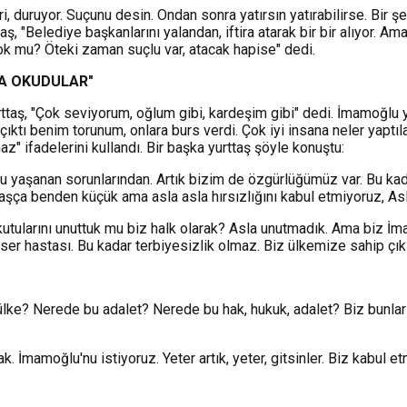
, duruyor. Suçunu desin. Ondan sonra yatırsın yatırabilirse. Bir 
aş, "Belediye başkanlarını yalandan, iftira atarak bir bir alıyor.
ok mu? Öteki zaman suçlu var, atacak hapise" dedi.
DA OKUDULAR"
taş, "Çok seviyorum, oğlum gibi, kardeşim gibi" dedi. İmamoğlu yön
 çıktı benim torunum, onlara burs verdi. Çok iyi insana neler yaptı
z" ifadelerini kullandı. Bir başka yurttaş şöyle konuştu:
n bu yaşanan sorunlarından. Artık bizim de özgürlüğümüz var. Bu k
. Yaşça benden küçük ama asla asla hırsızlığını kabul etmiyoruz, As
bı kutularını unuttuk mu biz halk olarak? Asla unutmadık. Ama biz 
ser hastası. Bu kadar terbiyesizlik olmaz. Biz ülkemize sahip çıkı
ke? Nerede bu adalet? Nerede bu hak, hukuk, adalet? Biz bunları k
k. İmamoğlu'nu istiyoruz. Yeter artık, yeter, gitsinler. Biz kabul 