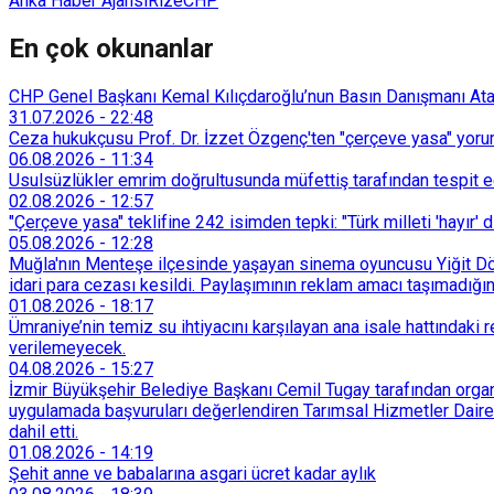
Anka Haber Ajansı
Rize
CHP
En çok okunanlar
CHP Genel Başkanı Kemal Kılıçdaroğlu’nun Basın Danışmanı Atakan
31.07.2026
-
22:48
Ceza hukukçusu Prof. Dr. İzzet Özgenç'ten "çerçeve yasa" yorum
06.08.2026
-
11:34
Usulsüzlükler emrim doğrultusunda müfettiş tarafından tespit edi
02.08.2026
-
12:57
"Çerçeve yasa" teklifine 242 isimden tepki: "Türk milleti 'hayır' d
05.08.2026
-
12:28
Muğla'nın Menteşe ilçesinde yaşayan sinema oyuncusu Yiğit Döre
idari para cezası kesildi. Paylaşımının reklam amacı taşımadığın
01.08.2026
-
18:17
Ümraniye’nin temiz su ihtiyacını karşılayan ana isale hattındak
verilemeyecek.
04.08.2026
-
15:27
İzmir Büyükşehir Belediye Başkanı Cemil Tugay tarafından organi
uygulamada başvuruları değerlendiren Tarımsal Hizmetler Dairesi
dahil etti.
01.08.2026
-
14:19
Şehit anne ve babalarına asgari ücret kadar aylık