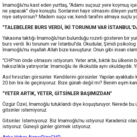
İmamoğlu'nu kast eden yurttaş, "Adamı suçsuz yere koymuş içeri
ne yapacak" diye konuştu. Sonlarının hayır olmasını dileyen yurtt
niye satıyorsun? Madem suçu var, kendi tarafını almaya suçlu y
"TALEBELERE BURS VERDİ, İKİ TORUNUM VAR İSTANBUL'
Yakasına taktığı İmamoğlu'nun bulunduğu rozeti gösteren bir yurt
burs verdi. İki torunum var İstanbul'da. Okudular, Şimdi psikolog
İmamoğlu'nu inşallah Allah bize kavuşturur. Onun gibi insan olama
"CHP'nin önde olmasını istiyorum. Yeter artık, bıktık bu ülkeni
haksızlıkla yatırıyorlar. İmamoğlu ile ilkokulda aynı okuldaydık
Asıl hırsızları görsünler. Kendilerini görsünler. Yapılan ayakka
20 bin lira ile geçiniyoruz. Bize günah değil mi? Benim eşim kan
"YETER ARTIK, YETER, GİTSİNLER BAŞIMIZDAN"
Özgür Özel, İmamoğlu tutuklandı diye koşuşturuyor. Nerede bu ül
gitsinler istemiyoruz.
Gitsinler. İstemiyoruz. Biz İmamoğlu'nu istiyoruz Karadeniz olara
istiyoruz. Güneşli günler görmek istiyoruz.