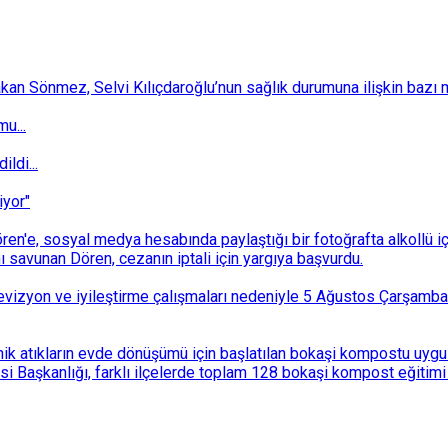
 Sönmez, Selvi Kılıçdaroğlu’nun sağlık durumuna ilişkin bazı mec
u...
ldi...
iyor"
n'e, sosyal medya hesabında paylaştığı bir fotoğrafta alkollü i
ı savunan Dören, cezanın iptali için yargıya başvurdu.
i revizyon ve iyileştirme çalışmaları nedeniyle 5 Ağustos Çarşam
k atıkların evde dönüşümü için başlatılan bokaşi kompostu uygulam
 Başkanlığı, farklı ilçelerde toplam 128 bokaşi kompost eğitimi d