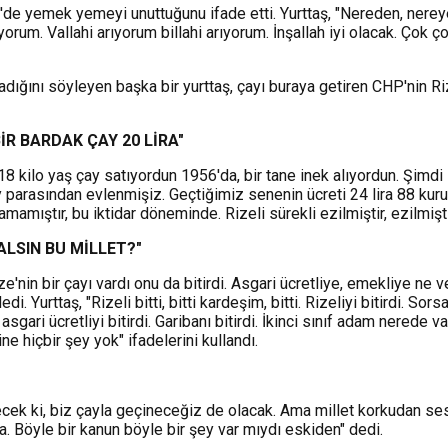
'de yemek yemeyi unuttuğunu ifade etti. Yurttaş, "Nereden, nereye
orum. Vallahi arıyorum billahi arıyorum. İnşallah iyi olacak. Çok 
ığını söyleyen başka bir yurttaş, çayı buraya getiren CHP'nin Riz
BİR BARDAK ÇAY 20 LİRA"
18 kilo yaş çay satıyordun 1956'da, bir tane inek alıyordun. Şimdi
ay parasından evlenmişiz. Geçtiğimiz senenin ücreti 24 lira 88 kur
amamıştır, bu iktidar döneminde. Rizeli sürekli ezilmiştir, ezilmişti
 ALSIN BU MİLLET?"
ize'nin bir çayı vardı onu da bitirdi. Asgari ücretliye, emekliye ne 
i. Yurttaş, "Rizeli bitti, bitti kardeşim, bitti. Rizeliyi bitirdi. Sor
sgari ücretliyi bitirdi. Garibanı bitirdi. İkinci sınıf adam nerede
e hiçbir şey yok" ifadelerini kullandı.
ecek ki, biz çayla geçineceğiz de olacak. Ama millet korkudan ses
. Böyle bir kanun böyle bir şey var mıydı eskiden" dedi.