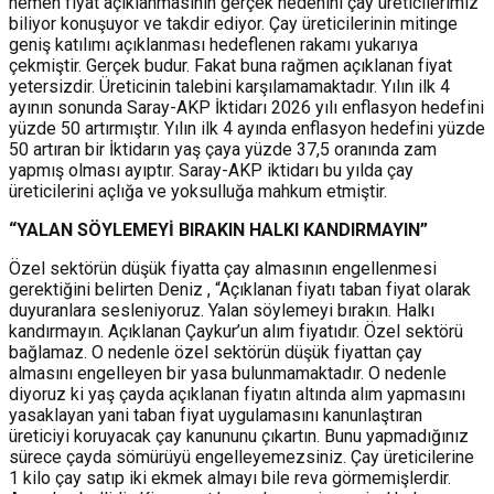
hemen fiyat açıklanmasının gerçek nedenini çay üreticilerimiz
biliyor konuşuyor ve takdir ediyor. Çay üreticilerinin mitinge
geniş katılımı açıklanması hedeflenen rakamı yukarıya
çekmiştir. Gerçek budur. Fakat buna rağmen açıklanan fiyat
yetersizdir. Üreticinin talebini karşılamamaktadır. Yılın ilk 4
ayının sonunda Saray-AKP İktidarı 2026 yılı enflasyon hedefini
yüzde 50 artırmıştır. Yılın ilk 4 ayında enflasyon hedefini yüzde
50 artıran bir İktidarın yaş çaya yüzde 37,5 oranında zam
yapmış olması ayıptır. Saray-AKP iktidarı bu yılda çay
üreticilerini açlığa ve yoksulluğa mahkum etmiştir.
“YALAN SÖYLEMEYİ BIRAKIN HALKI KANDIRMAYIN”
Özel sektörün düşük fiyatta çay almasının engellenmesi
gerektiğini belirten Deniz , “Açıklanan fiyatı taban fiyat olarak
duyuranlara sesleniyoruz. Yalan söylemeyi bırakın. Halkı
kandırmayın. Açıklanan Çaykur’un alım fiyatıdır. Özel sektörü
bağlamaz. O nedenle özel sektörün düşük fiyattan çay
almasını engelleyen bir yasa bulunmamaktadır. O nedenle
diyoruz ki yaş çayda açıklanan fiyatın altında alım yapmasını
yasaklayan yani taban fiyat uygulamasını kanunlaştıran
üreticiyi koruyacak çay kanununu çıkartın. Bunu yapmadığınız
sürece çayda sömürüyü engelleyemezsiniz. Çay üreticilerine
1 kilo çay satıp iki ekmek almayı bile reva görmemişlerdir.