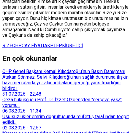
Amaçları bellidir. Kimse artık çaydan geçinmesin. Herkes
tarlasını satsın gitsin, insanlar kendi emekleriyle ürettikleriyle
geçinmesinler gitsinler modern maraba olsunlar. Rize’yi Rize
yapan çaydır. Bunu hiç kimse unutmasın biz unutulmasına izin
vermeyeceğiz. Çay ve Çaykur Cumhuriyetin bölgeye
armağanıdır. Nasıl ki Cumhuriyete sahip çıkıyorsak çayımıza
ve Çaykur’a da sahip çıkacağız."
RİZE
CHP
ÇAY FİYATI
AKP
TEPKİ
ÜRETİCİ
En çok okunanlar
CHP Genel Başkanı Kemal Kılıçdaroğlu’nun Basın Danışmanı
Atakan Sönmez, Selvi Kılıçdaroğlu’nun sağlık durumuna ilişkin
bazı mecralarda yer alan iddiaların gerçeği yansıtmadığını
bildirdi.
31.07.2026
-
22:48
Ceza hukukçusu Prof. Dr. İzzet Özgenç'ten "çerçeve yasa"
yorumu...
06.08.2026
-
11:34
Usulsüzlükler emrim doğrultusunda müfettiş tarafından tespit
edildi...
02.08.2026
-
12:57