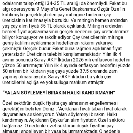
odalarının talep ettiği 34-35 TL aralığı da önemliydi. Fakat bu
algı operasyonu 9 Mayıs’ta Genel Başkanımız Özgür Özel’in
katılımıyla gerçekleştirilen çay mitingine binlerce çay
üreticisinin katılmasıyla bozuldu. Ve mitingin hemen ardından
yaş çay alım fiyatı 35 TL olarak açıklandı. Mitingin ardından
hemen fiyat açıklanmasının gerçek nedenini çay üreticilerimiz
biliyor konuşuyor ve takdir ediyor. Çay üreticilerinin mitinge
geniş katılımı açıklanması hedeflenen rakamı yukarıya
çekmiştir. Gerçek budur. Fakat buna rağmen açıklanan fiyat
yetersizdir. Üreticinin talebini karşılamamaktadır. Yılın ilk 4
ayının sonunda Saray-AKP İktidarı 2026 yılı enflasyon hedefini
yüzde 50 artırmıştır. Yılın ilk 4 ayında enflasyon hedefini yüzde
50 artıran bir İktidarın yaş çaya yüzde 37,5 oranında zam
yapmış olması ayıptır. Saray-AKP iktidarı bu yılda çay
üreticilerini açlığa ve yoksulluğa mahkum etmiştir.
“YALAN SÖYLEMEYİ BIRAKIN HALKI KANDIRMAYIN”
Özel sektörün düşük fiyatta çay almasının engellenmesi
gerektiğini belirten Deniz , “Açıklanan fiyatı taban fiyat olarak
duyuranlara sesleniyoruz. Yalan söylemeyi bırakın. Halkı
kandırmayın. Açıklanan Çaykur’un alım fiyatıdır. Özel sektörü
bağlamaz. O nedenle özel sektörün düşük fiyattan çay
almasını engelleyen bir yasa bulunmamaktadır. O nedenle