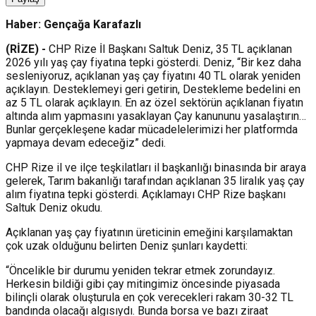
Haber: Gençağa Karafazlı
(RİZE) -
CHP Rize İl Başkanı Saltuk Deniz, 35 TL açıklanan
2026 yılı yaş çay fiyatına tepki gösterdi. Deniz, “Bir kez daha
sesleniyoruz, açıklanan yaş çay fiyatını 40 TL olarak yeniden
açıklayın. Desteklemeyi geri getirin, Destekleme bedelini en
az 5 TL olarak açıklayın. En az özel sektörün açıklanan fiyatın
altında alım yapmasını yasaklayan Çay kanununu yasalaştırın…
Bunlar gerçekleşene kadar mücadelelerimizi her platformda
yapmaya devam edeceğiz” dedi.
CHP Rize il ve ilçe teşkilatları il başkanlığı binasında bir araya
gelerek, Tarım bakanlığı tarafından açıklanan 35 liralık yaş çay
alım fiyatına tepki gösterdi. Açıklamayı CHP Rize başkanı
Saltuk Deniz okudu.
Açıklanan yaş çay fiyatının üreticinin emeğini karşılamaktan
çok uzak olduğunu belirten Deniz şunları kaydetti:
“Öncelikle bir durumu yeniden tekrar etmek zorundayız.
Herkesin bildiği gibi çay mitingimiz öncesinde piyasada
bilinçli olarak oluşturula en çok verecekleri rakam 30-32 TL
bandında olacağı algısıydı. Bunda borsa ve bazı ziraat