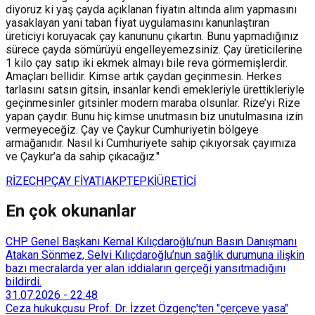
diyoruz ki yaş çayda açıklanan fiyatın altında alım yapmasını
yasaklayan yani taban fiyat uygulamasını kanunlaştıran
üreticiyi koruyacak çay kanununu çıkartın. Bunu yapmadığınız
sürece çayda sömürüyü engelleyemezsiniz. Çay üreticilerine
1 kilo çay satıp iki ekmek almayı bile reva görmemişlerdir.
Amaçları bellidir. Kimse artık çaydan geçinmesin. Herkes
tarlasını satsın gitsin, insanlar kendi emekleriyle ürettikleriyle
geçinmesinler gitsinler modern maraba olsunlar. Rize’yi Rize
yapan çaydır. Bunu hiç kimse unutmasın biz unutulmasına izin
vermeyeceğiz. Çay ve Çaykur Cumhuriyetin bölgeye
armağanıdır. Nasıl ki Cumhuriyete sahip çıkıyorsak çayımıza
ve Çaykur’a da sahip çıkacağız."
RİZE
CHP
ÇAY FİYATI
AKP
TEPKİ
ÜRETİCİ
En çok okunanlar
CHP Genel Başkanı Kemal Kılıçdaroğlu’nun Basın Danışmanı
Atakan Sönmez, Selvi Kılıçdaroğlu’nun sağlık durumuna ilişkin
bazı mecralarda yer alan iddiaların gerçeği yansıtmadığını
bildirdi.
31.07.2026
-
22:48
Ceza hukukçusu Prof. Dr. İzzet Özgenç'ten "çerçeve yasa"