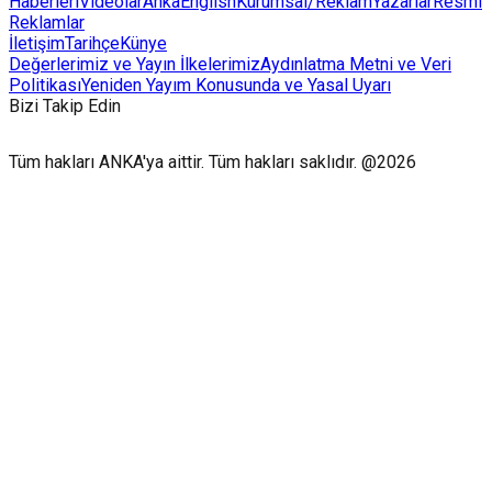
Haberleri
Videolar
AnkaEnglish
Kurumsal/Reklam
Yazarlar
Resmi
Reklamlar
İletişim
Tarihçe
Künye
Değerlerimiz ve Yayın İlkelerimiz
Aydınlatma Metni ve Veri
Politikası
Yeniden Yayım Konusunda ve Yasal Uyarı
Bizi Takip Edin
Tüm hakları ANKA'ya aittir. Tüm hakları saklıdır. @2026