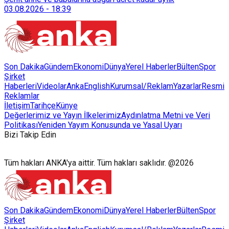
sürdürülebilir atık yönetimi sistemine dahil etti.
03.08.2026
-
18:39
Son Dakika
Gündem
Ekonomi
Dünya
Yerel Haberler
Bülten
Spor
Şirket
Haberleri
Videolar
AnkaEnglish
Kurumsal/Reklam
Yazarlar
Resmi
Reklamlar
İletişim
Tarihçe
Künye
Değerlerimiz ve Yayın İlkelerimiz
Aydınlatma Metni ve Veri
Politikası
Yeniden Yayım Konusunda ve Yasal Uyarı
Bizi Takip Edin
Tüm hakları ANKA'ya aittir. Tüm hakları saklıdır. @2026
Son Dakika
Gündem
Ekonomi
Dünya
Yerel Haberler
Bülten
Spor
Şirket