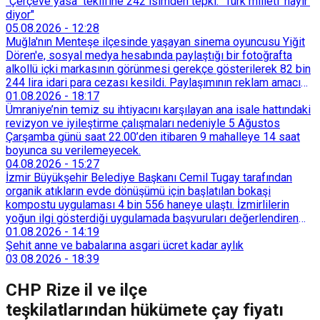
"Çerçeve yasa" teklifine 242 isimden tepki: "Türk milleti 'hayır'
diyor"
05.08.2026
-
12:28
Muğla'nın Menteşe ilçesinde yaşayan sinema oyuncusu Yiğit
Dören'e, sosyal medya hesabında paylaştığı bir fotoğrafta
alkollü içki markasının görünmesi gerekçe gösterilerek 82 bin
244 lira idari para cezası kesildi. Paylaşımının reklam amacı
taşımadığını savunan Dören, cezanın iptali için yargıya
01.08.2026
-
18:17
başvurdu.
Ümraniye’nin temiz su ihtiyacını karşılayan ana isale hattındaki
revizyon ve iyileştirme çalışmaları nedeniyle 5 Ağustos
Çarşamba günü saat 22.00’den itibaren 9 mahalleye 14 saat
boyunca su verilemeyecek.
04.08.2026
-
15:27
İzmir Büyükşehir Belediye Başkanı Cemil Tugay tarafından
organik atıkların evde dönüşümü için başlatılan bokaşi
kompostu uygulaması 4 bin 556 haneye ulaştı. İzmirlilerin
yoğun ilgi gösterdiği uygulamada başvuruları değerlendiren
Tarımsal Hizmetler Dairesi Başkanlığı, farklı ilçelerde toplam
01.08.2026
-
14:19
128 bokaşi kompost eğitimi düzenleyerek İzmirlileri
Şehit anne ve babalarına asgari ücret kadar aylık
sürdürülebilir atık yönetimi sistemine dahil etti.
03.08.2026
-
18:39
CHP Rize il ve ilçe
teşkilatlarından hükümete çay fiyatı