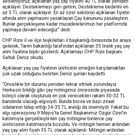
sesleniyoruz, açıklanan yaş çay fiyatını 40 TL olarak yeniden
açıklayın. Desteklemeyi geri getirin, Destekleme bedelini en
az 5 TL olarak açıklayın. En az özel sektörün açıklanan fiyatın
altında alım yapmasını yasaklayan Çay kanununu yasalaştırın…
Bunlar gerçekleşene kadar mücadelelerimizi her platformda
yapmaya devam edeceğiz” dedi.
CHP Rize il ve ilçe teşkilatları il başkanlığı binasında bir araya
gelerek, Tarım bakanlığı tarafından açıklanan 35 liralık yaş çay
alım fiyatına tepki gösterdi. Açıklamayı CHP Rize başkanı
Saltuk Deniz okudu.
Açıklanan yaş çay fiyatının üreticinin emeğini karşılamaktan
çok uzak olduğunu belirten Deniz şunları kaydetti:
“Öncelikle bir durumu yeniden tekrar etmek zorundayız.
Herkesin bildiği gibi çay mitingimiz öncesinde piyasada
bilinçli olarak oluşturula en çok verecekleri rakam 30-32 TL
bandında olacağı algısıydı. Bunda borsa ve bazı ziraat
odalarının talep ettiği 34-35 TL aralığı da önemliydi. Fakat bu
algı operasyonu 9 Mayıs’ta Genel Başkanımız Özgür Özel’in
katılımıyla gerçekleştirilen çay mitingine binlerce çay
üreticisinin katılmasıyla bozuldu. Ve mitingin hemen ardından
yaş çay alım fiyatı 35 TL olarak açıklandı. Mitingin ardından