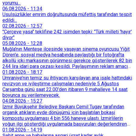
yorumu...
06.08.2026
-
11:34
Usulsüzlükler emrim doğrultusunda müfettiş tarafından tespit
edildi...
02.08.2026
-
12:57
"Çerçeve yasa" teklifine 242 isimden tepki: "Türk milleti 'hayır'
diyor"
05.08.2026
-
12:28
Muğla'nın Menteşe ilçesinde yaşayan sinema oyuncusu Yiğit
Dören'e, sosyal medya hesabında paylaştığı bir fotoğrafta
alkollü içki markasının görünmesi gerekçe gösterilerek 82 bin
244 lira idari para cezası kesildi. Paylaşımının reklam amacı
taşımadığını savunan Dören, cezanın iptali için yargıya
01.08.2026
-
18:17
başvurdu.
Ümraniye’nin temiz su ihtiyacını karşılayan ana isale hattındaki
revizyon ve iyileştirme çalışmaları nedeniyle 5 Ağustos
Çarşamba günü saat 22.00’den itibaren 9 mahalleye 14 saat
boyunca su verilemeyecek.
04.08.2026
-
15:27
İzmir Büyükşehir Belediye Başkanı Cemil Tugay tarafından
organik atıkların evde dönüşümü için başlatılan bokaşi
kompostu uygulaması 4 bin 556 haneye ulaştı. İzmirlilerin
yoğun ilgi gösterdiği uygulamada başvuruları değerlendiren
Tarımsal Hizmetler Dairesi Başkanlığı, farklı ilçelerde toplam
01.08.2026
-
14:19
128 bokaşi kompost eğitimi düzenleyerek İzmirlileri
Şehit anne ve babalarına asgari ücret kadar aylık