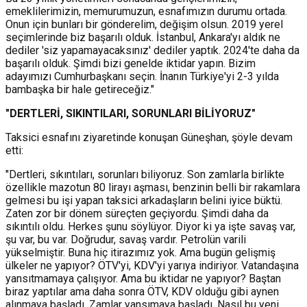
emeklilerimizin, memurumuzun, esnafımızın durumu ortada.
Onun için bunları bir gönderelim, değişim olsun. 2019 yerel
seçimlerinde biz başarılı olduk. İstanbul, Ankara'yı aldık ne
dediler 'siz yapamayacaksınız' dediler yaptık. 2024'te daha da
başarılı olduk. Şimdi bizi genelde iktidar yapın. Bizim
adayımızı Cumhurbaşkanı seçin. İnanın Türkiye'yi 2-3 yılda
bambaşka bir hale getireceğiz."
"DERTLERİ, SIKINTILARI, SORUNLARI BİLİYORUZ"
Taksici esnafını ziyaretinde konuşan Güneşhan, şöyle devam
etti:
"Dertleri, sıkıntıları, sorunları biliyoruz. Son zamlarla birlikte
özellikle mazotun 80 lirayı aşması, benzinin belli bir rakamlara
gelmesi bu işi yapan taksici arkadaşların belini iyice büktü.
Zaten zor bir dönem süreçten geçiyordu. Şimdi daha da
sıkıntılı oldu. Herkes şunu söylüyor. Diyor ki ya işte savaş var,
şu var, bu var. Doğrudur, savaş vardır. Petrolün varili
yükselmiştir. Buna hiç itirazımız yok. Ama bugün gelişmiş
ülkeler ne yapıyor? ÖTV'yi, KDV'yi yarıya indiriyor. Vatandaşına
yansıtmamaya çalışıyor. Ama bu iktidar ne yapıyor? Baştan
biraz yaptılar ama daha sonra ÖTV, KDV olduğu gibi aynen
alınmaya başladı. Zamlar yansımaya başladı. Nasıl bu yeni