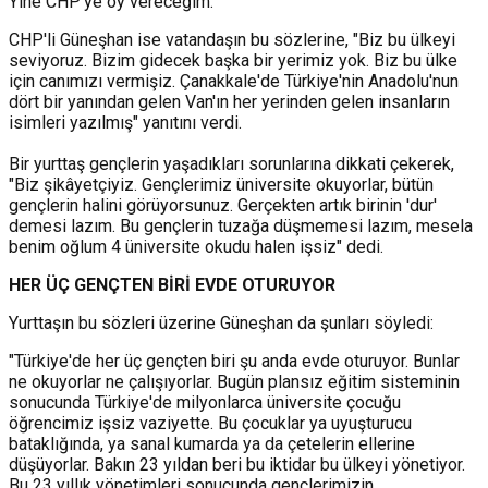
Yine CHP'ye oy vereceğim."
CHP'li Güneşhan ise vatandaşın bu sözlerine, "Biz bu ülkeyi
seviyoruz. Bizim gidecek başka bir yerimiz yok. Biz bu ülke
için canımızı vermişiz. Çanakkale'de Türkiye'nin Anadolu'nun
dört bir yanından gelen Van'ın her yerinden gelen insanların
isimleri yazılmış" yanıtını verdi.
Bir yurttaş gençlerin yaşadıkları sorunlarına dikkati çekerek,
"Biz şikâyetçiyiz. Gençlerimiz üniversite okuyorlar, bütün
gençlerin halini görüyorsunuz. Gerçekten artık birinin 'dur'
demesi lazım. Bu gençlerin tuzağa düşmemesi lazım, mesela
benim oğlum 4 üniversite okudu halen işsiz" dedi.
HER ÜÇ GENÇTEN BİRİ EVDE OTURUYOR
Yurttaşın bu sözleri üzerine Güneşhan da şunları söyledi:
"Türkiye'de her üç gençten biri şu anda evde oturuyor. Bunlar
ne okuyorlar ne çalışıyorlar. Bugün plansız eğitim sisteminin
sonucunda Türkiye'de milyonlarca üniversite çocuğu
öğrencimiz işsiz vaziyette. Bu çocuklar ya uyuşturucu
bataklığında, ya sanal kumarda ya da çetelerin ellerine
düşüyorlar. Bakın 23 yıldan beri bu iktidar bu ülkeyi yönetiyor.
Bu 23 yıllık yönetimleri sonucunda gençlerimizin,