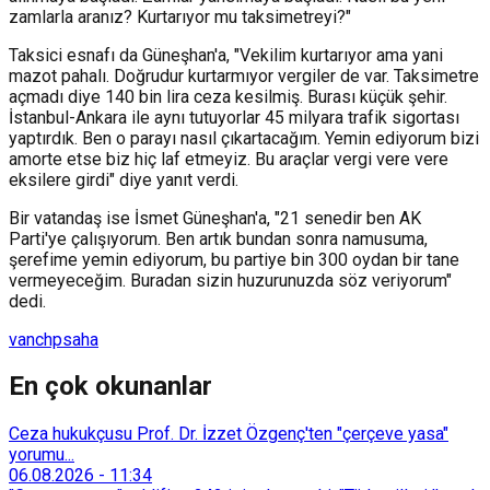
zamlarla aranız? Kurtarıyor mu taksimetreyi?"
Taksici esnafı da Güneşhan'a, "Vekilim kurtarıyor ama yani
mazot pahalı. Doğrudur kurtarmıyor vergiler de var. Taksimetre
açmadı diye 140 bin lira ceza kesilmiş. Burası küçük şehir.
İstanbul-Ankara ile aynı tutuyorlar 45 milyara trafik sigortası
yaptırdık. Ben o parayı nasıl çıkartacağım. Yemin ediyorum bizi
amorte etse biz hiç laf etmeyiz. Bu araçlar vergi vere vere
eksilere girdi" diye yanıt verdi.
Bir vatandaş ise İsmet Güneşhan'a, "21 senedir ben AK
Parti'ye çalışıyorum. Ben artık bundan sonra namusuma,
şerefime yemin ediyorum, bu partiye bin 300 oydan bir tane
vermeyeceğim. Buradan sizin huzurunuzda söz veriyorum"
dedi.
van
chp
saha
En çok okunanlar
Ceza hukukçusu Prof. Dr. İzzet Özgenç'ten "çerçeve yasa"
yorumu...
06.08.2026
-
11:34