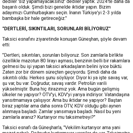
dediler 'siz yapamayacaksınız' dediler yaptık. 2024'te daha da
başarılı olduk. Şimdi bizi genelde iktidar yapın. Bizim
adayımızı Cumhurbaşkanı seçin. İnanın Türkiye'yi 2-3 yılda
bambaşka bir hale getireceğiz."
"DERTLERİ, SIKINTILARI, SORUNLARI BİLİYORUZ"
Taksici esnafını ziyaretinde konuşan Güneşhan, şöyle devam
etti:
"Dertleri, sıkıntıları, sorunları biliyoruz. Son zamlarla birlikte
özellikle mazotun 80 lirayı aşması, benzinin belli bir rakamlara
gelmesi bu işi yapan taksici arkadaşların belini iyice büktü.
Zaten zor bir dönem süreçten geçiyordu. Şimdi daha da
sıkıntılı oldu. Herkes şunu söylüyor. Diyor ki ya işte savaş var,
şu var, bu var. Doğrudur, savaş vardır. Petrolün varili
yükselmiştir. Buna hiç itirazımız yok. Ama bugün gelişmiş
ülkeler ne yapıyor? ÖTV'yi, KDV'yi yarıya indiriyor. Vatandaşına
yansıtmamaya çalışıyor. Ama bu iktidar ne yapıyor? Baştan
biraz yaptılar ama daha sonra ÖTV, KDV olduğu gibi aynen
alınmaya başladı. Zamlar yansımaya başladı. Nasıl bu yeni
zamlarla aranız? Kurtarıyor mu taksimetreyi?"
Taksici esnafı da Güneşhan'a, "Vekilim kurtarıyor ama yani