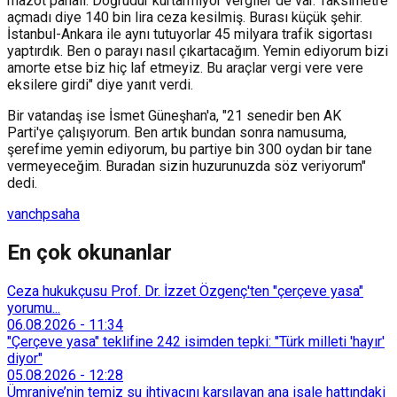
mazot pahalı. Doğrudur kurtarmıyor vergiler de var. Taksimetre
açmadı diye 140 bin lira ceza kesilmiş. Burası küçük şehir.
İstanbul-Ankara ile aynı tutuyorlar 45 milyara trafik sigortası
yaptırdık. Ben o parayı nasıl çıkartacağım. Yemin ediyorum bizi
amorte etse biz hiç laf etmeyiz. Bu araçlar vergi vere vere
eksilere girdi" diye yanıt verdi.
Bir vatandaş ise İsmet Güneşhan'a, "21 senedir ben AK
Parti'ye çalışıyorum. Ben artık bundan sonra namusuma,
şerefime yemin ediyorum, bu partiye bin 300 oydan bir tane
vermeyeceğim. Buradan sizin huzurunuzda söz veriyorum"
dedi.
van
chp
saha
En çok okunanlar
Ceza hukukçusu Prof. Dr. İzzet Özgenç'ten "çerçeve yasa"
yorumu...
06.08.2026
-
11:34
"Çerçeve yasa" teklifine 242 isimden tepki: "Türk milleti 'hayır'
diyor"
05.08.2026
-
12:28
Ümraniye’nin temiz su ihtiyacını karşılayan ana isale hattındaki