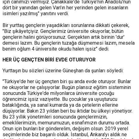
için canımızı vermişiz. Çanakkale'de Türkiye'nin Anadolu'nun
dört bir yanından gelen Van'ın her yerinden gelen insanların
isimleri yazılmış" yanıtını verdi.
Bir yurttaş gençlerin yaşadıkları sorunlarına dikkati çekerek,
"Biz şikâyetçiyiz. Gençlerimiz üniversite okuyorlar, bütün
gençlerin halini görüyorsunuz. Gerçekten artık birinin 'dur'
demesi lazım. Bu gençlerin tuzağa düşmemesi lazım, mesela
benim oğlum 4 üniversite okudu halen işsiz" dedi.
HER ÜÇ GENÇTEN BİRİ EVDE OTURUYOR
Yurttaşın bu sözleri üzerine Güneşhan da şunları söyledi:
"Türkiye'de her üç gençten biri şu anda evde oturuyor. Bunlar
ne okuyorlar ne çalışıyorlar. Bugün plansız eğitim sisteminin
sonucunda Türkiye'de milyonlarca üniversite çocuğu
öğrencimiz işsiz vaziyette. Bu çocuklar ya uyuşturucu
bataklığında, ya sanal kumarda ya da çetelerin ellerine
düşüyorlar. Bakın 23 yıldan beri bu iktidar bu ülkeyi yönetiyor.
Bu 23 yıllık yönetimleri sonucunda gençlerimizin,
emeklilerimizin, memurumuzun, esnafımızın durumu ortada.
Onun için bunları bir gönderelim, değişim olsun. 2019 yerel
seçimlerinde biz başarılı olduk. İstanbul, Ankara'yı aldık ne