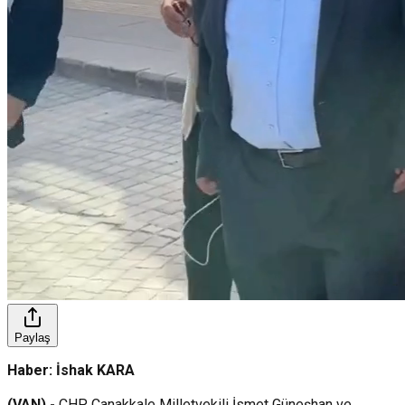
Paylaş
Haber: İshak KARA
(VAN) -
CHP Çanakkale Milletvekili İsmet Güneşhan ve