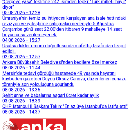
"Çerçeve yasa" teklifine 242 isimden tepki: "Türk milleti 'hayır'
diyor"
05.08.2026
-
12:28
Ümraniye’nin temiz su ihtiyacını karşılayan ana isale hattındaki
revizyon ve iyileştirme çalışmaları nedeniyle 5 Ağustos
Çarşamba günü saat 22.00’den itibaren 9 mahalleye 14 saat
boyunca su verilemeyecek.
04.08.2026
-
15:27
Usulsüzlükler emrim doğrultusunda müfettiş tarafından tespit
edildi...
02.08.2026
-
12:57
Ankara Büyükşehir Belediyesi'nden kedilere özel merkez
08.08.2026
-
11:44
Mersin'de tedavi gördüğü hastanede 49 yaşında hayatını
kaybeden gazeteci Duygu Öksüz Canova, düzenlenen cenaze
töreniyle son yolculuğuna uğurlandı.
08.08.2026
-
13:36
Şehit anne ve babalarına asgari ücret kadar aylık
03.08.2026
-
18:39
CHP İstanbul İl Başkanı Tekin: "En az üye İstanbul’da istifa etti"
08.08.2026
-
14:37