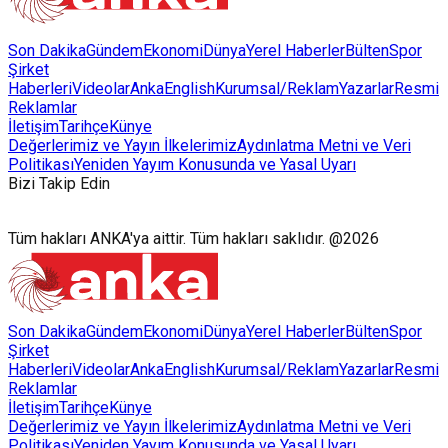
Son Dakika
Gündem
Ekonomi
Dünya
Yerel Haberler
Bülten
Spor
Şirket
Haberleri
Videolar
AnkaEnglish
Kurumsal/Reklam
Yazarlar
Resmi
Reklamlar
İletişim
Tarihçe
Künye
Değerlerimiz ve Yayın İlkelerimiz
Aydınlatma Metni ve Veri
Politikası
Yeniden Yayım Konusunda ve Yasal Uyarı
Bizi Takip Edin
Tüm hakları ANKA'ya aittir. Tüm hakları saklıdır. @2026
Son Dakika
Gündem
Ekonomi
Dünya
Yerel Haberler
Bülten
Spor
Şirket
Haberleri
Videolar
AnkaEnglish
Kurumsal/Reklam
Yazarlar
Resmi
Reklamlar
İletişim
Tarihçe
Künye
Değerlerimiz ve Yayın İlkelerimiz
Aydınlatma Metni ve Veri
Politikası
Yeniden Yayım Konusunda ve Yasal Uyarı