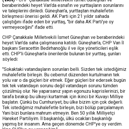
beraberindeki heyet Van'da esnafın ve yurttaşların sorunlarını
ve taleplerini dinledi. Güneşhan'a, yurttaştan muhalefetin
birleşmesi önerisi geldi. AK Parti için 21 yıldır sahada
çalıştığını ifade eden bir yurttaş, "bir daha AK Parti'ye oy
vermeyeceğini" ifade etti.
CHP Çanakkale Milletvekili İsmet Güneşhan ve beraberindeki
heyet Van'da saha çalışmasına katıldı. Güneşhan'a, CHP Van İl
başkanı Seracettin Bedirhanoğlu il ve ilçe yöneticileri eşlik
etti. CHP'li Güneşhan'a önerilerde bulunan bir yurttaş, şunları
söyledi:
"Sokaktaki vatandaşların sorunları belli. Sizden tek istediğimiz
muhalefetle birleşin. Bu ceberrut düzenden kurtulmanın tek
yolu var o da güçleri bir etmek. Eğer güçleri bir edersek bugün
tek tek vatandaşın sorunu değil vatandaşın sorunu tümden
çözülmüş olur. Ne yaparsanız yapın egonuzu kaprislerinizi, bir
tarafa bırakıp bu ülkeyi kurtarmak için ikinci bir Kuvayı Milliye
başlatın. Çünkü bu Cumhuriyet, bu ülke bizim için çok değerli.
Tek istediğimiz muhalefetle birleşin, bizi bölüp parçalamayın.
Yani bizi bunlara mahrum etmeyin. Ben 50 yıllık Milliyetçi
Hareket Partiliyim. İl başkanlığı, ülkü ocakları başkanlığı
yapmış bir insanım. Ama geçen dönemde CHP'ye oy verdim.