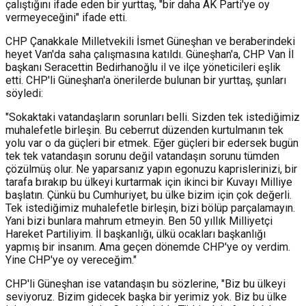
çalıştığını ifade eden bir yurttaş, "bir daha AK Parti'ye oy
vermeyeceğini" ifade etti.
CHP Çanakkale Milletvekili İsmet Güneşhan ve beraberindeki
heyet Van'da saha çalışmasına katıldı. Güneşhan'a, CHP Van İl
başkanı Seracettin Bedirhanoğlu il ve ilçe yöneticileri eşlik
etti. CHP'li Güneşhan'a önerilerde bulunan bir yurttaş, şunları
söyledi:
"Sokaktaki vatandaşların sorunları belli. Sizden tek istediğimiz
muhalefetle birleşin. Bu ceberrut düzenden kurtulmanın tek
yolu var o da güçleri bir etmek. Eğer güçleri bir edersek bugün
tek tek vatandaşın sorunu değil vatandaşın sorunu tümden
çözülmüş olur. Ne yaparsanız yapın egonuzu kaprislerinizi, bir
tarafa bırakıp bu ülkeyi kurtarmak için ikinci bir Kuvayı Milliye
başlatın. Çünkü bu Cumhuriyet, bu ülke bizim için çok değerli.
Tek istediğimiz muhalefetle birleşin, bizi bölüp parçalamayın.
Yani bizi bunlara mahrum etmeyin. Ben 50 yıllık Milliyetçi
Hareket Partiliyim. İl başkanlığı, ülkü ocakları başkanlığı
yapmış bir insanım. Ama geçen dönemde CHP'ye oy verdim.
Yine CHP'ye oy vereceğim."
CHP'li Güneşhan ise vatandaşın bu sözlerine, "Biz bu ülkeyi
seviyoruz. Bizim gidecek başka bir yerimiz yok. Biz bu ülke