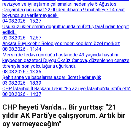
revizyon ve iyileştirme çalışmaları nedeniyle 5 Ağustos
Çarşamba günü saat 22.00’den itibaren 9 mahalleye 14 saat
boyunca su verilemeyecek.
04.08.2026
-
15:27
Usulsüzlükler emrim doğrultusunda müfettiş tarafından tespit
edildi...
02.08.2026
-
12:57
Ankara Büyükşehir Belediyesi'nden kedilere özel merkez
08.08.2026
-
11:44
Mersin'de tedavi gördüğü hastanede 49 yaşında hayatını
kaybeden gazeteci Duygu Öksüz Canova, düzenlenen cenaze
töreniyle son yolculuğuna uğurlandı.
08.08.2026
-
13:36
Şehit anne ve babalarına asgari ücret kadar aylık
03.08.2026
-
18:39
CHP İstanbul İl Başkanı Tekin: "En az üye İstanbul’da istifa etti"
08.08.2026
-
14:37
CHP heyeti Van'da... Bir yurttaş: "21
yıldır AK Parti'ye çalışıyorum. Artık bir
oy vermeyeceğim"