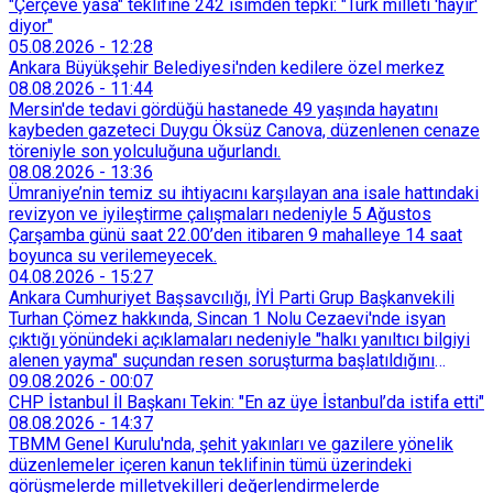
"Çerçeve yasa" teklifine 242 isimden tepki: "Türk milleti 'hayır'
diyor"
05.08.2026
-
12:28
Ankara Büyükşehir Belediyesi'nden kedilere özel merkez
08.08.2026
-
11:44
Mersin'de tedavi gördüğü hastanede 49 yaşında hayatını
kaybeden gazeteci Duygu Öksüz Canova, düzenlenen cenaze
töreniyle son yolculuğuna uğurlandı.
08.08.2026
-
13:36
Ümraniye’nin temiz su ihtiyacını karşılayan ana isale hattındaki
revizyon ve iyileştirme çalışmaları nedeniyle 5 Ağustos
Çarşamba günü saat 22.00’den itibaren 9 mahalleye 14 saat
boyunca su verilemeyecek.
04.08.2026
-
15:27
Ankara Cumhuriyet Başsavcılığı, İYİ Parti Grup Başkanvekili
Turhan Çömez hakkında, Sincan 1 Nolu Cezaevi'nde isyan
çıktığı yönündeki açıklamaları nedeniyle "halkı yanıltıcı bilgiyi
alenen yayma" suçundan resen soruşturma başlatıldığını
duyurdu.
09.08.2026
-
00:07
CHP İstanbul İl Başkanı Tekin: "En az üye İstanbul’da istifa etti"
08.08.2026
-
14:37
TBMM Genel Kurulu'nda, şehit yakınları ve gazilere yönelik
düzenlemeler içeren kanun teklifinin tümü üzerindeki
görüşmelerde milletvekilleri değerlendirmelerde