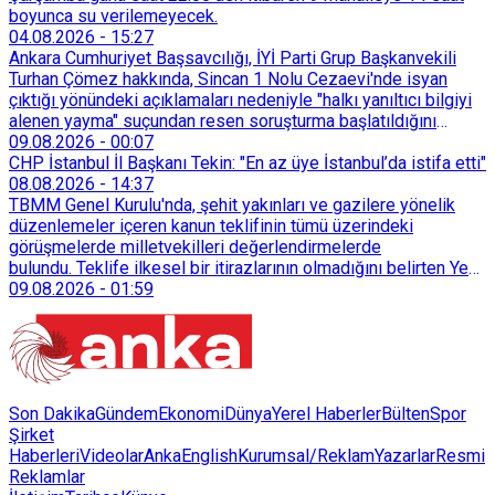
boyunca su verilemeyecek.
04.08.2026
-
15:27
Ankara Cumhuriyet Başsavcılığı, İYİ Parti Grup Başkanvekili
Turhan Çömez hakkında, Sincan 1 Nolu Cezaevi'nde isyan
çıktığı yönündeki açıklamaları nedeniyle "halkı yanıltıcı bilgiyi
alenen yayma" suçundan resen soruşturma başlatıldığını
duyurdu.
09.08.2026
-
00:07
CHP İstanbul İl Başkanı Tekin: "En az üye İstanbul’da istifa etti"
08.08.2026
-
14:37
TBMM Genel Kurulu'nda, şehit yakınları ve gazilere yönelik
düzenlemeler içeren kanun teklifinin tümü üzerindeki
görüşmelerde milletvekilleri değerlendirmelerde
bulundu. Teklife ilkesel bir itirazlarının olmadığını belirten Yeni
Yol Grup Başkanvekili Selçuk Özdağ, teklifin ne getirdiğinin
09.08.2026
-
01:59
değil getirmediklerinin konuşulması gerektiğini söyledi.
Son Dakika
Gündem
Ekonomi
Dünya
Yerel Haberler
Bülten
Spor
Şirket
Haberleri
Videolar
AnkaEnglish
Kurumsal/Reklam
Yazarlar
Resmi
Reklamlar