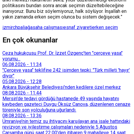
politikasını bundan sonra ancak seçimin düzeltebileceğine
inanıyoruz. Bunu biz söylemiyoruz, halk söylüyor. İnşallah en
yakın zamanda erken seçim olunca bu sistem değişecek.”
izmir
chp
aliağa
saha çalışması
esnaf ziyareti
erken seçim
En çok okunanlar
Ceza hukukçusu Prof. Dr. İzzet Özgenç'ten "çerçeve yasa"
yorumu...
06.08.2026
-
11:34
"Çerçeve yasa" teklifine 242 isimden tepki: "Türk milleti 'hayır'
diyor"
05.08.2026
-
12:28
Ankara Büyükşehir Belediyesi'nden kedilere özel merkez
08.08.2026
-
11:44
Mersin'de tedavi gördüğü hastanede 49 yaşında hayatını
kaybeden gazeteci Duygu Öksüz Canova, düzenlenen cenaze
töreniyle son yolculuğuna uğurlandı.
08.08.2026
-
13:36
Ümraniye’nin temiz su ihtiyacını karşılayan ana isale hattındaki
revizyon ve iyileştirme çalışmaları nedeniyle 5 Ağustos
Çarşamba günü saat 22.00’den itibaren 9 mahalleye 14 saat