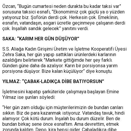
Özcan, “Bugün cumartesi neden durakta bu kadar taksi var”
sorusuna taksici esnafı, “Ekonomimiz çok güçlü ya o yüzden
yatıyoruz biz. Şoförün derdi çok. Herkesin çok. Emeklinin,
esnafın, vatandaşın, asgari ücretle geçinmeye çalışanın derdi
çok. İnşallah sandık gelecek” yanıtını verdi.
SAKA: “KARIM HER GÜN DÜŞÜYOR”
S.S. Aliağa Kadın Girişimi Üretim ve İşletme Kooperatifi Üyesi
Zehra Saka, her gün yapıp sattıkları ürünlerdeki karlarının
azaldığını belirterek "Markete gittiğimde her şey farklı.
Günden güne daha da azalıyor. Karın bir porsiyonsa yarım
porsiyona düşüyor. Bize kalan küçülüyor” diye konuştu.
YILMAZ: “ÇABAK-LADIKÇA DİBE BATIYORSUN”
İşletmesini kapatıp şarküteride çalışmaya başlayan Emine
Yılmaz ise şunları söyledi:
“Her gün zam olduğu için müşterilerimizin de bundan canları
sıkkın. Biz de para kazanmak istiyoruz. Vatandaş tavuk, hindi
alamıyor. Çok kötü durum. İnşalah bu durum düzelir. Ben de
bundan birkaç sene önce esnaftım. Ama devrettim, etmek
zorunda kaldım. Depo, kira hepsi gider. Çabaladıkça dibe