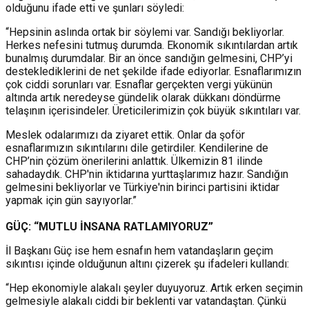
olduğunu ifade etti ve şunları söyledi:
“Hepsinin aslında ortak bir söylemi var. Sandığı bekliyorlar.
Herkes nefesini tutmuş durumda. Ekonomik sıkıntılardan artık
bunalmış durumdalar. Bir an önce sandığın gelmesini, CHP’yi
desteklediklerini de net şekilde ifade ediyorlar. Esnaflarımızın
çok ciddi sorunları var. Esnaflar gerçekten vergi yükünün
altında artık neredeyse gündelik olarak dükkanı döndürme
telaşının içerisindeler. Üreticilerimizin çok büyük sıkıntıları var.
Meslek odalarımızı da ziyaret ettik. Onlar da şoför
esnaflarımızın sıkıntılarını dile getirdiler. Kendilerine de
CHP’nin çözüm önerilerini anlattık. Ülkemizin 81 ilinde
sahadaydık. CHP'nin iktidarına yurttaşlarımız hazır. Sandığın
gelmesini bekliyorlar ve Türkiye'nin birinci partisini iktidar
yapmak için gün sayıyorlar.”
GÜÇ: “MUTLU İNSANA RATLAMIYORUZ”
İl Başkanı Güç ise hem esnafın hem vatandaşların geçim
sıkıntısı içinde olduğunun altını çizerek şu ifadeleri kullandı:
“Hep ekonomiyle alakalı şeyler duyuyoruz. Artık erken seçimin
gelmesiyle alakalı ciddi bir beklenti var vatandaştan. Çünkü