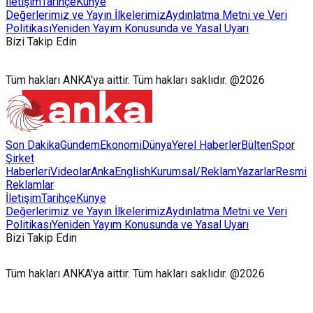
İletişim
Tarihçe
Künye
Değerlerimiz ve Yayın İlkelerimiz
Aydınlatma Metni ve Veri
Politikası
Yeniden Yayım Konusunda ve Yasal Uyarı
Bizi Takip Edin
Tüm hakları ANKA'ya aittir. Tüm hakları saklıdır. @2026
Son Dakika
Gündem
Ekonomi
Dünya
Yerel Haberler
Bülten
Spor
Şirket
Haberleri
Videolar
AnkaEnglish
Kurumsal/Reklam
Yazarlar
Resmi
Reklamlar
İletişim
Tarihçe
Künye
Değerlerimiz ve Yayın İlkelerimiz
Aydınlatma Metni ve Veri
Politikası
Yeniden Yayım Konusunda ve Yasal Uyarı
Bizi Takip Edin
Tüm hakları ANKA'ya aittir. Tüm hakları saklıdır. @2026