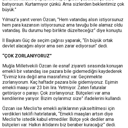
batıyorsun. Kurtarmıyor çünkü. Ama sizlerden beklentimiz çok
büyük.”
Yılmaz’a yanıt veren Özcan, "Hem vatandaş alsın istiyorsunuz
hem para kazansın istiyorsunuz ama tavuğu bile alamaz oldu
vatandaş. Bu durumu hep birlikte düzelteceğiz” diye konuştu.
İl Başkanı Güç de seçim çağrısı yaparak, “En büyük ortak
devlet alacağını alıyor ama sen zarar ediyorsun” dedi.
“ÇOK ZORLANIYORUZ”
Muğla Milletvekili Özcan ile esnaf ziyareti sırasında konuşan
emekli bir vatandaş ise pazara bile gidemediğni kaydederek
“Evimiz kira değil ama masrafımız var. Geçinmekte
zorlanıyorum. Kaç haftadır pazara bile gidemiyoruz. Eşimin
emekli maaşı var 23 bin lira. Yetmiyor. Zaten faturalar
getörüyor o parayı. Çok zorlanıyoruz. Bütçeleri var ama
kendilerine yarıyor. Bizim oylarımız size” ifadelerini kullandı.
Özcan ise Meclis’te emekli aylıklarının yükseltilmesi için
verdikleri teklifi hatırlatarak, “Emekli maaşları artsın diye
Meclis’te istedik kabul etmediler. Bütçe yok dediler ama
bütçeleri var. Halkın iktidarını biz beraber kuracağız” dedi.