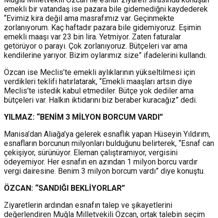
emekli bir vatandaş ise pazara bile gidemediğni kaydederek
“Evimiz kira değil ama masrafımız var. Geçinmekte
zorlanıyorum. Kaç haftadır pazara bile gidemiyoruz. Eşimin
emekli maaşı var 23 bin lira. Yetmiyor. Zaten faturalar
getörüyor o parayı. Çok zorlanıyoruz. Bütçeleri var ama
kendilerine yarıyor. Bizim oylarımız size” ifadelerini kullandı.
Özcan ise Meclis’te emekli aylıklarının yükseltilmesi için
verdikleri teklifi hatırlatarak, “Emekli maaşları artsın diye
Meclis’te istedik kabul etmediler. Bütçe yok dediler ama
bütçeleri var. Halkın iktidarını biz beraber kuracağız” dedi.
YILMAZ: “BENİM 3 MİLYON BORCUM VARDI”
Manisa’dan Aliağa’ya gelerek esnaflık yapan Hüseyin Yıldırım,
esnafların borcunun milyonları bulduğunu belirterek, “Esnaf can
çekişiyor, sürünüyor. Eleman çalıştıramıyor, vergisini
ödeyemiyor. Her esnafın en azından 1 milyon borcu vardır
vergi dairesine. Benim 3 milyon borcum vardı” diye konuştu.
ÖZCAN: “SANDIĞI BEKLİYORLAR”
Ziyaretlerin ardından esnafın talep ve şikayetlerini
değerlendiren Muğla Milletvekili Özcan, ortak talebin seçim