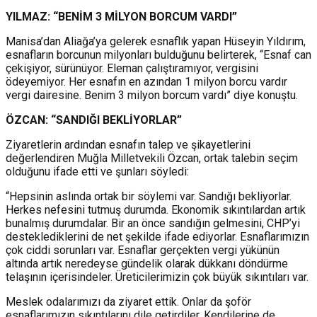
YILMAZ: “BENİM 3 MİLYON BORCUM VARDI”
Manisa’dan Aliağa’ya gelerek esnaflık yapan Hüseyin Yıldırım,
esnafların borcunun milyonları bulduğunu belirterek, “Esnaf can
çekişiyor, sürünüyor. Eleman çalıştıramıyor, vergisini
ödeyemiyor. Her esnafın en azından 1 milyon borcu vardır
vergi dairesine. Benim 3 milyon borcum vardı” diye konuştu.
ÖZCAN: “SANDIĞI BEKLİYORLAR”
Ziyaretlerin ardından esnafın talep ve şikayetlerini
değerlendiren Muğla Milletvekili Özcan, ortak talebin seçim
olduğunu ifade etti ve şunları söyledi:
“Hepsinin aslında ortak bir söylemi var. Sandığı bekliyorlar.
Herkes nefesini tutmuş durumda. Ekonomik sıkıntılardan artık
bunalmış durumdalar. Bir an önce sandığın gelmesini, CHP’yi
desteklediklerini de net şekilde ifade ediyorlar. Esnaflarımızın
çok ciddi sorunları var. Esnaflar gerçekten vergi yükünün
altında artık neredeyse gündelik olarak dükkanı döndürme
telaşının içerisindeler. Üreticilerimizin çok büyük sıkıntıları var.
Meslek odalarımızı da ziyaret ettik. Onlar da şoför
esnaflarımızın sıkıntılarını dile getirdiler. Kendilerine de