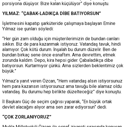
porsiyona düşüyor. Bize kalan küçülüyor” diye konuştu.
YILMAZ: “ÇABAK-LADIKÇA DİBE BATIYORSUN”
İşletmesini kapatıp şarküteride çalışmaya başlayan Emine
Yılmaz ise şunları söyledi:
“Her gün zam olduğu için müşterilerimizin de bundan canları
sıkkın. Biz de para kazanmak istiyoruz. Vatandaş tavuk, hindi
alamıyor. Çok kötü durum. İnşalah bu durum düzelir. Ben de
bundan birkaç sene önce esnaftım. Ama devrettim, etmek
zorunda kaldım. Depo, kira hepsi gider. Çabaladıkça dibe
batıyorsun. Kurtarmıyor çünkü. Ama sizlerden beklentimiz çok
büyük.”
Yılmaz’a yanıt veren Özcan, "Hem vatandaş alsın istiyorsunuz
hem para kazansın istiyorsunuz ama tavuğu bile alamaz oldu
vatandaş. Bu durumu hep birlikte düzelteceğiz” diye konuştu.
İl Başkanı Güç de seçim çağrısı yaparak, “En büyük ortak
devlet alacağını alıyor ama sen zarar ediyorsun” dedi.
“ÇOK ZORLANIYORUZ”
Muğla Milletvekili Özcan ile esnaf ziyareti sırasında konuşan