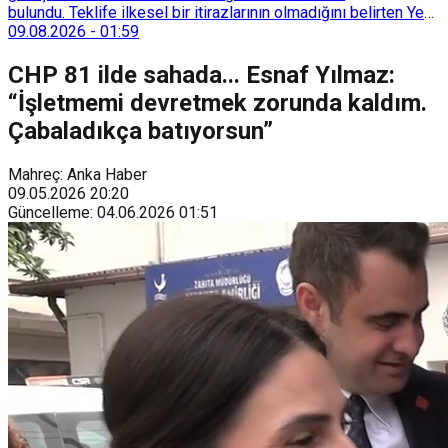
bulundu. Teklife ilkesel bir itirazlarının olmadığını belirten Yeni
Yol Grup Başkanvekili Selçuk Özdağ, teklifin ne getirdiğinin
09.08.2026
-
01:59
değil getirmediklerinin konuşulması gerektiğini söyledi.
CHP 81 ilde sahada... Esnaf Yılmaz:
“İşletmemi devretmek zorunda kaldım.
Çabaladıkça batıyorsun”
Mahreç: Anka Haber
09.05.2026
20:20
Güncelleme
:
04.06.2026
01:51