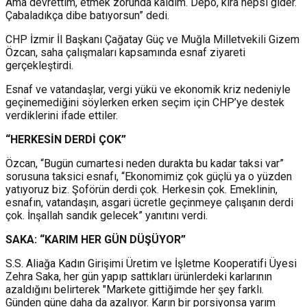
Ama devrettim, etmek zorunda kaldım. Depo, kira hepsi gider.
Çabaladıkça dibe batıyorsun” dedi.
CHP İzmir İl Başkanı Çağatay Güç ve Muğla Milletvekili Gizem
Özcan, saha çalışmaları kapsamında esnaf ziyareti
gerçekleştirdi.
Esnaf ve vatandaşlar, vergi yükü ve ekonomik kriz nedeniyle
geçinemediğini söylerken erken seçim için CHP’ye destek
verdiklerini ifade ettiler.
“HERKESİN DERDİ ÇOK”
Özcan, “Bugün cumartesi neden durakta bu kadar taksi var”
sorusuna taksici esnafı, “Ekonomimiz çok güçlü ya o yüzden
yatıyoruz biz. Şoförün derdi çok. Herkesin çok. Emeklinin,
esnafın, vatandaşın, asgari ücretle geçinmeye çalışanın derdi
çok. İnşallah sandık gelecek” yanıtını verdi.
SAKA: “KARIM HER GÜN DÜŞÜYOR”
S.S. Aliağa Kadın Girişimi Üretim ve İşletme Kooperatifi Üyesi
Zehra Saka, her gün yapıp sattıkları ürünlerdeki karlarının
azaldığını belirterek "Markete gittiğimde her şey farklı.
Günden güne daha da azalıyor. Karın bir porsiyonsa yarım