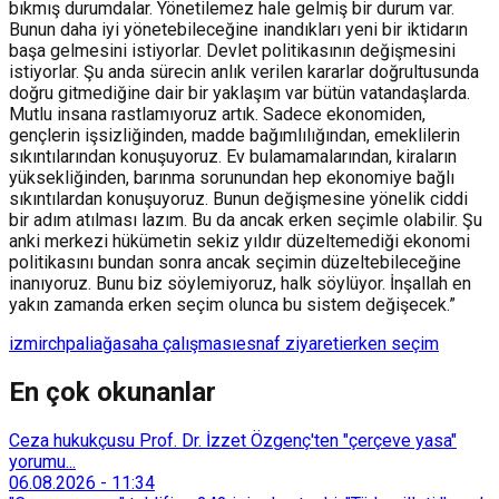
bıkmış durumdalar. Yönetilemez hale gelmiş bir durum var.
Bunun daha iyi yönetebileceğine inandıkları yeni bir iktidarın
başa gelmesini istiyorlar. Devlet politikasının değişmesini
istiyorlar. Şu anda sürecin anlık verilen kararlar doğrultusunda
doğru gitmediğine dair bir yaklaşım var bütün vatandaşlarda.
Mutlu insana rastlamıyoruz artık. Sadece ekonomiden,
gençlerin işsizliğinden, madde bağımlılığından, emeklilerin
sıkıntılarından konuşuyoruz. Ev bulamamalarından, kiraların
yüksekliğinden, barınma sorunundan hep ekonomiye bağlı
sıkıntılardan konuşuyoruz. Bunun değişmesine yönelik ciddi
bir adım atılması lazım. Bu da ancak erken seçimle olabilir. Şu
anki merkezi hükümetin sekiz yıldır düzeltemediği ekonomi
politikasını bundan sonra ancak seçimin düzeltebileceğine
inanıyoruz. Bunu biz söylemiyoruz, halk söylüyor. İnşallah en
yakın zamanda erken seçim olunca bu sistem değişecek.”
izmir
chp
aliağa
saha çalışması
esnaf ziyareti
erken seçim
En çok okunanlar
Ceza hukukçusu Prof. Dr. İzzet Özgenç'ten "çerçeve yasa"
yorumu...
06.08.2026
-
11:34