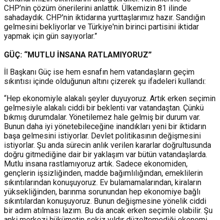
CHP’nin çözüm önerilerini anlattık. Ülkemizin 81 ilinde
sahadaydık. CHP'nin iktidarına yurttaşlarımız hazır. Sandığın
gelmesini bekliyorlar ve Türkiye'nin birinci partisini iktidar
yapmak için gün sayıyorlar.”
GÜÇ: “MUTLU İNSANA RATLAMIYORUZ”
İl Başkanı Güç ise hem esnafın hem vatandaşların geçim
sıkıntısı içinde olduğunun altını çizerek şu ifadeleri kullandı:
“Hep ekonomiyle alakalı şeyler duyuyoruz. Artık erken seçimin
gelmesiyle alakalı ciddi bir beklenti var vatandaştan. Çünkü
bıkmış durumdalar. Yönetilemez hale gelmiş bir durum var.
Bunun daha iyi yönetebileceğine inandıkları yeni bir iktidarın
başa gelmesini istiyorlar. Devlet politikasının değişmesini
istiyorlar. Şu anda sürecin anlık verilen kararlar doğrultusunda
doğru gitmediğine dair bir yaklaşım var bütün vatandaşlarda.
Mutlu insana rastlamıyoruz artık. Sadece ekonomiden,
gençlerin işsizliğinden, madde bağımlılığından, emeklilerin
sıkıntılarından konuşuyoruz. Ev bulamamalarından, kiraların
yüksekliğinden, barınma sorunundan hep ekonomiye bağlı
sıkıntılardan konuşuyoruz. Bunun değişmesine yönelik ciddi
bir adım atılması lazım. Bu da ancak erken seçimle olabilir. Şu
anki merkezi hükümetin sekiz yıldır düzeltemediği ekonomi