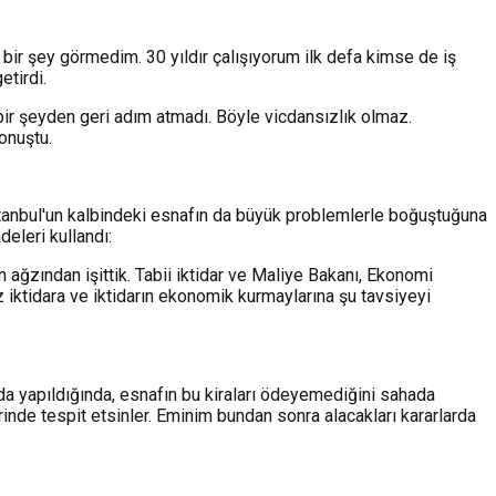
 bir şey görmedim. 30 yıldır çalışıyorum ilk defa kimse de iş
etirdi.
içbir şeyden geri adım atmadı. Böyle vicdansızlık olmaz.
konuştu.
İstanbul'un kalbindeki esnafın da büyük problemlerle boğuştuğuna
deleri kullandı:
ın ağzından işittik. Tabii iktidar ve Maliye Bakanı, Ekonomi
 iktidara ve iktidarın ekonomik kurmaylarına şu tavsiyeyi
nda yapıldığında, esnafın bu kiraları ödeyemediğini sahada
erinde tespit etsinler. Eminim bundan sonra alacakları kararlarda