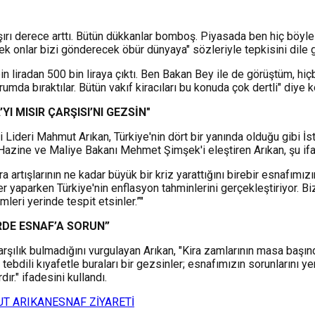
 aşırı derece arttı. Bütün dükkanlar bomboş. Piyasada ben hiç böyle
k onlar bizi gönderecek öbür dünyaya" sözleriyle tepkisini dile g
bin liradan 500 bin liraya çıktı. Ben Bakan Bey ile de görüştüm, h
umda bıraktılar. Bütün vakıf kiracıları bu konuda çok dertli" diye 
 MISIR ÇARŞISI’NI GEZSİN"
 Lideri Mahmut Arıkan, Türkiye'nin dört bir yanında olduğu gibi 
e Hazine ve Maliye Bakanı Mehmet Şimşek'i eleştiren Arıkan, şu ifa
a artışlarının ne kadar büyük bir kriz yarattığını birebir esnafımız
aparken Türkiye'nin enflasyon tahminlerini gerçekleştiriyor. Biz
mleri yerinde tespit etsinler.”"
RDE ESNAF’A SORUN”
arşılık bulmadığını vurgulayan Arıkan, "Kira zamlarının masa başı
 tebdili kıyafetle buraları bir gezsinler; esnafımızın sorunlarını y
ır." ifadesini kullandı.
T ARIKAN
ESNAF ZİYARETİ