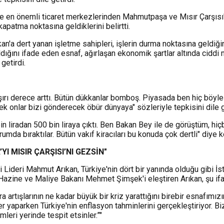
 ve en önemli ticaret merkezlerinden Mahmutpaşa ve Mısır Çarşıs
apatma noktasına geldiklerini belirtti.
an'a dert yanan işletme sahipleri, işlerin durma noktasına geldiği
ığını ifade eden esnaf, ağırlaşan ekonomik şartlar altında ciddi m
getirdi.
 aşırı derece arttı. Bütün dükkanlar bomboş. Piyasada ben hiç böyle
k onlar bizi gönderecek öbür dünyaya" sözleriyle tepkisini dile g
bin liradan 500 bin liraya çıktı. Ben Bakan Bey ile de görüştüm, h
umda bıraktılar. Bütün vakıf kiracıları bu konuda çok dertli" diye 
 MISIR ÇARŞISI’NI GEZSİN"
 Lideri Mahmut Arıkan, Türkiye'nin dört bir yanında olduğu gibi 
e Hazine ve Maliye Bakanı Mehmet Şimşek'i eleştiren Arıkan, şu ifa
a artışlarının ne kadar büyük bir kriz yarattığını birebir esnafımız
aparken Türkiye'nin enflasyon tahminlerini gerçekleştiriyor. Biz
mleri yerinde tespit etsinler.”"