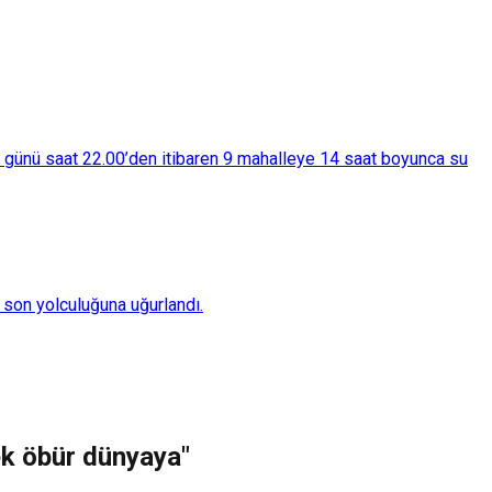
ba günü saat 22.00’den itibaren 9 mahalleye 14 saat boyunca su
son yolculuğuna uğurlandı.
ek öbür dünyaya"