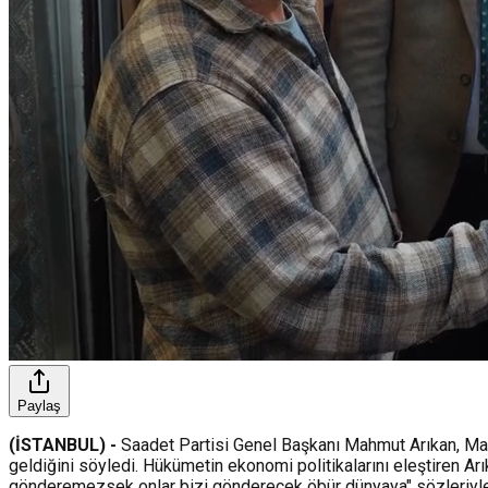
Paylaş
(İSTANBUL) -
Saadet Partisi Genel Başkanı Mahmut Arıkan, Mah
geldiğini söyledi. Hükümetin ekonomi politikalarını eleştiren Arı
gönderemezsek onlar bizi gönderecek öbür dünyaya" sözleriyle t