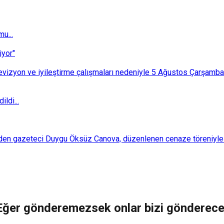
u...
iyor"
i revizyon ve iyileştirme çalışmaları nedeniyle 5 Ağustos Çarşam
ldi...
den gazeteci Duygu Öksüz Canova, düzenlenen cenaze töreniyle 
 "Eğer gönderemezsek onlar bizi gönderec