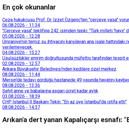
En çok okunanlar
Ceza hukukçusu Prof. Dr. İzzet Özgenç'ten "çerçeve yasa" yorum
06.08.2026
-
11:34
"Çerçeve yasa" teklifine 242 isimden tepki: "Türk milleti 'hayır' d
05.08.2026
-
12:28
Ümraniye’nin temiz su ihtiyacını karşılayan ana isale hattındak
verilemeyecek.
04.08.2026
-
15:27
Usulsüzlükler emrim doğrultusunda müfettiş tarafından tespit edi
02.08.2026
-
12:57
Ankara Büyükşehir Belediyesi'nden kedilere özel merkez
08.08.2026
-
11:44
Mersin'de tedavi gördüğü hastanede 49 yaşında hayatını kaybe
08.08.2026
-
13:36
Şehit anne ve babalarına asgari ücret kadar aylık
03.08.2026
-
18:39
CHP İstanbul İl Başkanı Tekin: "En az üye İstanbul’da istifa etti"
08.08.2026
-
14:37
Arıkan'a dert yanan Kapalıçarşı esnafı: