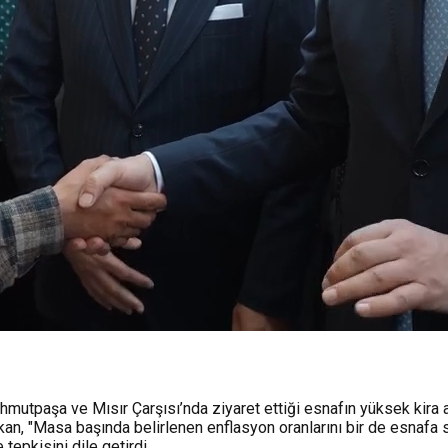
mutpaşa ve Mısır Çarşısı’nda ziyaret ettiği esnafın yüksek kira 
kan, "Masa başında belirlenen enflasyon oranlarını bir de esnafa s
epkisini dile getirdi.