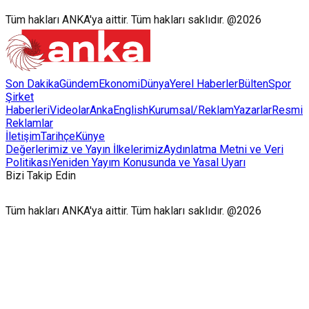
Tüm hakları ANKA'ya aittir. Tüm hakları saklıdır. @2026
Son Dakika
Gündem
Ekonomi
Dünya
Yerel Haberler
Bülten
Spor
Şirket
Haberleri
Videolar
AnkaEnglish
Kurumsal/Reklam
Yazarlar
Resmi
Reklamlar
İletişim
Tarihçe
Künye
Değerlerimiz ve Yayın İlkelerimiz
Aydınlatma Metni ve Veri
Politikası
Yeniden Yayım Konusunda ve Yasal Uyarı
Bizi Takip Edin
Tüm hakları ANKA'ya aittir. Tüm hakları saklıdır. @2026