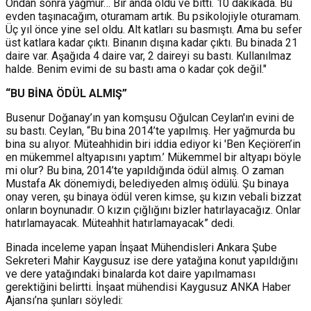
Ondan sonra yağmur… Bir anda oldu ve bitti. 10 dakikada. Bu
evden taşınacağım, oturamam artık. Bu psikolojiyle oturamam.
Üç yıl önce yine sel oldu. Alt katları su basmıştı. Ama bu sefer
üst katlara kadar çıktı. Binanın dışına kadar çıktı. Bu binada 21
daire var. Aşağıda 4 daire var, 2 daireyi su bastı. Kullanılmaz
halde. Benim evimi de su bastı ama o kadar çok değil."
“BU BİNA ÖDÜL ALMIŞ”
Busenur Doğanay’ın yan komşusu Oğulcan Ceylan'ın evini de
su bastı. Ceylan, “Bu bina 2014’te yapılmış. Her yağmurda bu
bina su alıyor. Müteahhidin biri iddia ediyor ki 'Ben Keçiören’in
en mükemmel altyapısını yaptım.’ Mükemmel bir altyapı böyle
mi olur? Bu bina, 2014’te yapıldığında ödül almış. O zaman
Mustafa Ak dönemiydi, belediyeden almış ödülü. Şu binaya
onay veren, şu binaya ödül veren kimse, şu kızın vebali bizzat
onların boynunadır. O kızın çığlığını bizler hatırlayacağız. Onlar
hatırlamayacak. Müteahhit hatırlamayacak” dedi.
Binada inceleme yapan İnşaat Mühendisleri Ankara Şube
Sekreteri Mahir Kaygusuz ise dere yatağına konut yapıldığını
ve dere yatağındaki binalarda kot daire yapılmaması
gerektiğini belirtti. İnşaat mühendisi Kaygusuz ANKA Haber
Ajansı’na şunları söyledi: