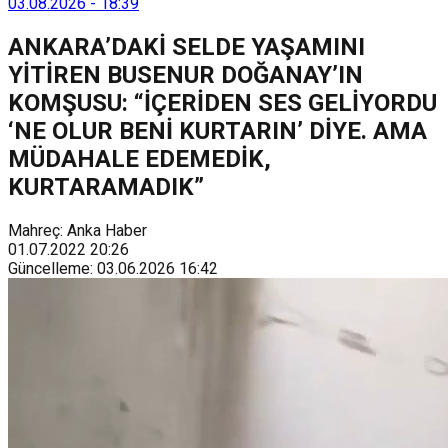
sürdürülebilir atık yönetimi sistemine dahil etti.
03.08.2026
-
18:39
ANKARA’DAKİ SELDE YAŞAMINI
YİTİREN BUSENUR DOĞANAY’IN
KOMŞUSU: “İÇERİDEN SES GELİYORDU
‘NE OLUR BENİ KURTARIN’ DİYE. AMA
MÜDAHALE EDEMEDİK,
KURTARAMADIK”
Mahreç: Anka Haber
01.07.2022
20:26
Güncelleme
:
03.06.2026
16:42