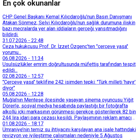
En çok okunanlar
CHP Genel Başkanı Kemal Kılıçdaroğlu’nun Basın Danışmanı
Atakan Sönmez, Selvi Kılıçdaroğlu’nun sağlık durumuna ilişkin
bazı mecralarda yer alan iddiaların gerçeği yansıtmadığını
bildirdi.
31.07.2026
-
22:48
Ceza hukukçusu Prof. Dr. İzzet Özgenç'ten "çerçeve yasa"
yorumu...
06.08.2026
-
11:34
Usulsüzlükler emrim doğrultusunda müfettiş tarafından tespit
edildi...
02.08.2026
-
12:57
"Çerçeve yasa" teklifine 242 isimden tepki: "Türk milleti 'hayır'
diyor"
05.08.2026
-
12:28
Muğla'nın Menteşe ilçesinde yaşayan sinema oyuncusu Yiğit
Dören'e, sosyal medya hesabında paylaştığı bir fotoğrafta
alkollü içki markasının görünmesi gerekçe gösterilerek 82 bin
244 lira idari para cezası kesildi. Paylaşımının reklam amacı
taşımadığını savunan Dören, cezanın iptali için yargıya
01.08.2026
-
18:17
başvurdu.
Ümraniye’nin temiz su ihtiyacını karşılayan ana isale hattındaki
revizyon ve iyileştirme çalışmaları nedeniyle 5 Ağustos