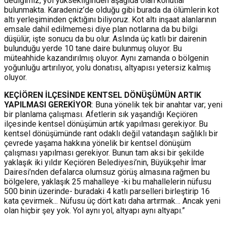
dediğimiz, yol yüksekliğinden aşağıda olan konutlar
bulunmakta. Karadeniz’de olduğu gibi burada da ölümlerin kot
altı yerleşiminden çıktığını biliyoruz. Kot altı inşaat alanlarının
emsale dahil edilmemesi diye plan notlarına da bu bilgi
düşülür, işte sonucu da bu olur. Aslında üç katlı bir dairenin
bulunduğu yerde 10 tane daire bulunmuş oluyor. Bu
müteahhide kazandırılmış oluyor. Aynı zamanda o bölgenin
yoğunluğu artırılıyor, yolu donatısı, altyapısı yetersiz kalmış
oluyor.
KEÇİÖREN İLÇESİNDE KENTSEL DÖNÜŞÜMÜN ARTIK
YAPILMASI GEREKİYOR
: Buna yönelik tek bir anahtar var; yeni
bir planlama çalışması. Afetlerin sık yaşandığı Keçiören
ilçesinde kentsel dönüşümün artık yapılması gerekiyor. Bu
kentsel dönüşümünde rant odaklı değil vatandaşın sağlıklı bir
çevrede yaşama hakkına yönelik bir kentsel dönüşüm
çalışması yapılması gerekiyor. Bunun tam aksi bir şekilde
yaklaşık iki yıldır Keçiören Belediyesi’nin, Büyükşehir İmar
Dairesi’nden defalarca olumsuz görüş almasına rağmen bu
bölgelere, yaklaşık 25 mahalleye -ki bu mahallelerin nüfusu
500 binin üzerinde- buradaki 4 katlı parselleri birleştirip 16
kata çevirmek... Nüfusu üç dört katı daha artırmak… Ancak yeni
olan hiçbir şey yok. Yol aynı yol, altyapı aynı altyapı.”