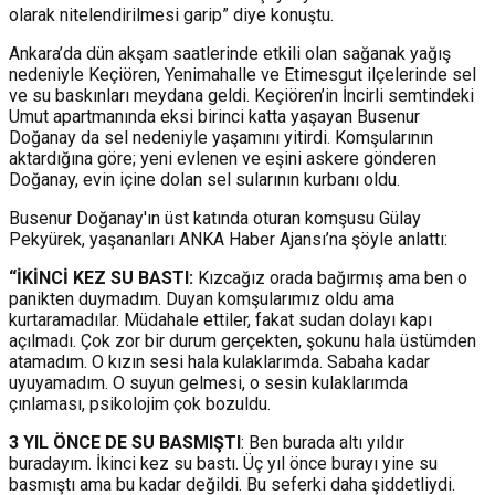
olarak nitelendirilmesi garip” diye konuştu.
Ankara’da dün akşam saatlerinde etkili olan sağanak yağış
nedeniyle Keçiören, Yenimahalle ve Etimesgut ilçelerinde sel
ve su baskınları meydana geldi. Keçiören’in İncirli semtindeki
Umut apartmanında eksi birinci katta yaşayan Busenur
Doğanay da sel nedeniyle yaşamını yitirdi. Komşularının
aktardığına göre; yeni evlenen ve eşini askere gönderen
Doğanay, evin içine dolan sel sularının kurbanı oldu.
Busenur Doğanay'ın üst katında oturan komşusu Gülay
Pekyürek, yaşananları ANKA Haber Ajansı’na şöyle anlattı:
“İKİNCİ KEZ SU BASTI:
Kızcağız orada bağırmış ama ben o
panikten duymadım. Duyan komşularımız oldu ama
kurtaramadılar. Müdahale ettiler, fakat sudan dolayı kapı
açılmadı. Çok zor bir durum gerçekten, şokunu hala üstümden
atamadım. O kızın sesi hala kulaklarımda. Sabaha kadar
uyuyamadım. O suyun gelmesi, o sesin kulaklarımda
çınlaması, psikolojim çok bozuldu.
3 YIL ÖNCE DE SU BASMIŞTI
: Ben burada altı yıldır
buradayım. İkinci kez su bastı. Üç yıl önce burayı yine su
basmıştı ama bu kadar değildi. Bu seferki daha şiddetliydi.