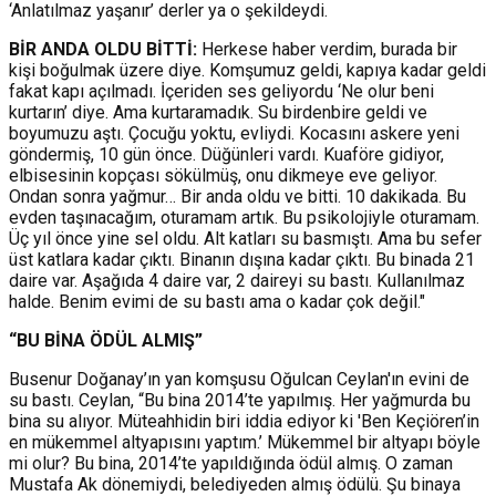
‘Anlatılmaz yaşanır’ derler ya o şekildeydi.
BİR ANDA OLDU BİTTİ:
Herkese haber verdim, burada bir
kişi boğulmak üzere diye. Komşumuz geldi, kapıya kadar geldi
fakat kapı açılmadı. İçeriden ses geliyordu ‘Ne olur beni
kurtarın’ diye. Ama kurtaramadık. Su birdenbire geldi ve
boyumuzu aştı. Çocuğu yoktu, evliydi. Kocasını askere yeni
göndermiş, 10 gün önce. Düğünleri vardı. Kuaföre gidiyor,
elbisesinin kopçası sökülmüş, onu dikmeye eve geliyor.
Ondan sonra yağmur… Bir anda oldu ve bitti. 10 dakikada. Bu
evden taşınacağım, oturamam artık. Bu psikolojiyle oturamam.
Üç yıl önce yine sel oldu. Alt katları su basmıştı. Ama bu sefer
üst katlara kadar çıktı. Binanın dışına kadar çıktı. Bu binada 21
daire var. Aşağıda 4 daire var, 2 daireyi su bastı. Kullanılmaz
halde. Benim evimi de su bastı ama o kadar çok değil."
“BU BİNA ÖDÜL ALMIŞ”
Busenur Doğanay’ın yan komşusu Oğulcan Ceylan'ın evini de
su bastı. Ceylan, “Bu bina 2014’te yapılmış. Her yağmurda bu
bina su alıyor. Müteahhidin biri iddia ediyor ki 'Ben Keçiören’in
en mükemmel altyapısını yaptım.’ Mükemmel bir altyapı böyle
mi olur? Bu bina, 2014’te yapıldığında ödül almış. O zaman
Mustafa Ak dönemiydi, belediyeden almış ödülü. Şu binaya