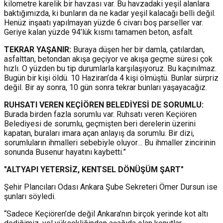
kilometre karelik bir havzası var. Bu havzadaki yeşil alanlara
baktığımızda, ki bunların da ne kadar yeşil kalacağı belli değil.
Henüz inşaatı yapılmayan yüzde 6 civarı boş parseller var.
Geriye kalan yüzde 94’lük kısmı tamamen beton, asfalt.
TEKRAR YAŞANIR:
Buraya düşen her bir damla, çatılardan,
asfalttan, betondan akışa geçiyor ve akışa geçme süresi çok
hızlı. O yüzden bu tip durumlarla karşılaşıyoruz. Bu kaçınılmaz.
Bugün bir kişi öldü. 10 Haziran’da 4 kişi ölmüştü. Bunlar sürpriz
değil. Bir ay sonra, 10 gün sonra tekrar bunları yaşayacağız.
RUHSATI VEREN KEÇİÖREN BELEDİYESİ DE SORUMLU:
Burada birden fazla sorumlu var. Ruhsatı veren Keçiören
Belediyesi de sorumlu, geçmişten beri derelerin üzerini
kapatan, buraları imara açan anlayış da sorumlu. Bir dizi,
sorumluların ihmalleri sebebiyle oluyor… Bu ihmaller zincirinin
sonunda Busenur hayatını kaybetti.”
"ALTYAPI YETERSİZ, KENTSEL DÖNÜŞÜM ŞART"
Şehir Plancıları Odası Ankara Şube Sekreteri Ömer Dursun ise
şunları söyledi.
“Sadece Keçiören’de değil Ankara’nın birçok yerinde kot altı