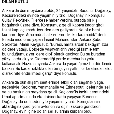
DİLAN KUTLU
Ankara’da dün meydana selde, 21 yaşındaki Busenur Doğanay,
Keçiören’deki evinde yaşamını yitirdi. Doğanay’ın komşusu
Gülay Pekyürek, “Herkese haber verdim, burada bir kişi
boğulmak üzere diye. Komşumuz geldi, kapıya kadar girdi
fakat kapı açılmadı. İçeriden ses geliyordu ‘Ne olur beni
kurtarın’ diye. Ama müdahale edemedik, kurtaramadık” dedi.
Binada inceleme yapan İnşaat Mühendisleri Ankara Şube
Sekreteri Mahir Kaygusuz, “Burası, haritalardan baktığımızda
da dere yatağı. Bölgede yaşayanların verdiği isimle tam
bulunduğumuz yer ‘dere dibi’ olarak geçiyor. Bu su buradan
yüzyıllardır akıyor. Gidemediği yerde mecbur bu yolu
kullanacak. Haziran ayında Ankara’da yaşadığımız bu dördüncü
baskın. Bu kadar sıklıkla olan bir şeyin yetkililer tarafından afet
olarak nitelendirilmesi garip” diye konuştu.
Ankara’da dün akşam saatlerinde etkili olan sağanak yağış
nedeniyle Keçiören, Yenimahalle ve Etimesgut ilçelerinde sel
ve su baskınları meydana geldi. Keçiören’in İncirli semtindeki
Umut apartmanında eksi birinci katta yaşayan Busenur
Doğanay da sel nedeniyle yaşamını yitirdi. Komşularının
aktardığına göre; yeni evlenen ve eşini askere gönderen
Doğanay, evin içine dolan sel sularının kurbanı oldu.