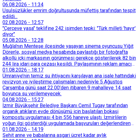
06.08.2026
-
11:34
Usulsüzlükler emrim doğrultusunda müfettiş tarafından tespit
edildi...
02.08.2026
-
12:57
"Çerçeve yasa" teklifine 242 isimden tepki: "Türk milleti 'hayır'
diyor"
05.08.2026
-
12:28
Muğla'nın Menteşe ilçesinde yaşayan sinema oyuncusu Yiğit
Dören'e, sosyal medya hesabında paylaştığı bir fotoğrafta
alkollü içki markasının görünmesi gerekçe gösterilerek 82 bin
244 lira idari para cezası kesildi. Paylaşımının reklam amacı
taşımadığını savunan Dören, cezanın iptali için yargıya
01.08.2026
-
18:17
başvurdu.
Ümraniye’nin temiz su ihtiyacını karşılayan ana isale hattındaki
revizyon ve iyileştirme çalışmaları nedeniyle 5 Ağustos
Çarşamba günü saat 22.00’den itibaren 9 mahalleye 14 saat
boyunca su verilemeyecek.
04.08.2026
-
15:27
İzmir Büyükşehir Belediye Başkanı Cemil Tugay tarafından
organik atıkların evde dönüşümü için başlatılan bokaşi
kompostu uygulaması 4 bin 556 haneye ulaştı. İzmirlilerin
yoğun ilgi gösterdiği uygulamada başvuruları değerlendiren
Tarımsal Hizmetler Dairesi Başkanlığı, farklı ilçelerde toplam
01.08.2026
-
14:19
128 bokaşi kompost eğitimi düzenleyerek İzmirlileri
Şehit anne ve babalarına asgari ücret kadar aylık