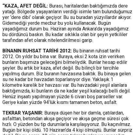
“KAZA, AFET DEĞİL:
Burası, haritalardan baktığımızda dere
yatağı. Bölgede yaşayanların verdiği isimle tam bulunduğumuz
yer ‘dere dibi’ olarak geçiyor. Bu su buradan yüzyıllardır akıyor.
Gidemediği yerde mecbur bu yolu kullanacak. Bugün
yaşadığımız durum bu. Haziran ayında Ankara’da yaşadığımız
bu dördüncü baskın. Bu kadar sıklıkla olan bir şeyin yetkililer
tarafından afet olarak nitelendirilmesi garip.
BİNANIN RUHSAT TARİHİ 2012:
Bu binanın ruhsat tarihi
2012. On yıldır bu bina var. Buraya, eksi 2 kota izin verirken
bunların başımıza geleceğini bilmeliydik. Bunlar hesap edilir
şeyler. Bu artık bir kaza, afet değil. Bu bilinçli bir tercihle
yapılmış durum. Biz buranın havzasına baktık. Bu binaya gelen
su ne kadar bir havzadan toparlanıyor diye. Yaklaşık 1
kilometre karelik bir havzası var. Bu havzadaki yeşil alanlara
baktığımızda, ki bunların da ne kadar yeşil kalacağı belli değil.
Henüz inşaatı yapılmayan yüzde 6 civarı boş parseller var.
Geriye kalan yüzde 94’lük kısmı tamamen beton, asfalt.
TEKRAR YAŞANIR:
Buraya düşen her bir damla, çatılardan,
asfalttan, betondan akışa geçiyor ve akışa geçme süresi çok
hızlı. O yüzden bu tip durumlarla karşılaşıyoruz. Bu kaçınılmaz.
Bugün bir kişi öldü. 10 Haziran’da 4 kişi ölmüştü. Bunlar sürpriz