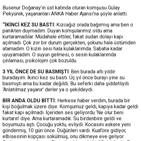
Busenur Doğanay'ın üst katında oturan komşusu Gülay
Pekyürek, yaşananları ANKA Haber Ajansı’na şöyle anlattı:
“İKİNCİ KEZ SU BASTI:
Kızcağız orada bağırmış ama ben o
panikten duymadım. Duyan komşularımız oldu ama
kurtaramadılar. Müdahale ettiler, fakat sudan dolayı kapı
açılmadı. Çok zor bir durum gerçekten, şokunu hala üstümden
atamadım. O kızın sesi hala kulaklarımda. Sabaha kadar
uyuyamadım. O suyun gelmesi, o sesin kulaklarımda
çınlaması, psikolojim çok bozuldu.
3 YIL ÖNCE DE SU BASMIŞTI
: Ben burada altı yıldır
buradayım. İkinci kez su bastı. Üç yıl önce burayı yine su
basmıştı ama bu kadar değildi. Bu seferki daha şiddetliydi.
‘Anlatılmaz yaşanır’ derler ya o şekildeydi.
BİR ANDA OLDU BİTTİ:
Herkese haber verdim, burada bir
kişi boğulmak üzere diye. Komşumuz geldi, kapıya kadar geldi
fakat kapı açılmadı. İçeriden ses geliyordu ‘Ne olur beni
kurtarın’ diye. Ama kurtaramadık. Su birdenbire geldi ve
boyumuzu aştı. Çocuğu yoktu, evliydi. Kocasını askere yeni
göndermiş, 10 gün önce. Düğünleri vardı. Kuaföre gidiyor,
elbisesinin kopçası sökülmüş, onu dikmeye eve geliyor.