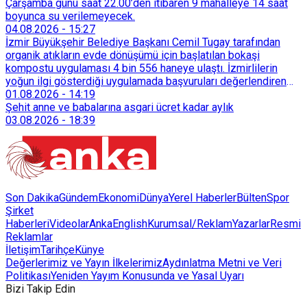
Çarşamba günü saat 22.00’den itibaren 9 mahalleye 14 saat
boyunca su verilemeyecek.
04.08.2026
-
15:27
İzmir Büyükşehir Belediye Başkanı Cemil Tugay tarafından
organik atıkların evde dönüşümü için başlatılan bokaşi
kompostu uygulaması 4 bin 556 haneye ulaştı. İzmirlilerin
yoğun ilgi gösterdiği uygulamada başvuruları değerlendiren
Tarımsal Hizmetler Dairesi Başkanlığı, farklı ilçelerde toplam
01.08.2026
-
14:19
128 bokaşi kompost eğitimi düzenleyerek İzmirlileri
Şehit anne ve babalarına asgari ücret kadar aylık
sürdürülebilir atık yönetimi sistemine dahil etti.
03.08.2026
-
18:39
Son Dakika
Gündem
Ekonomi
Dünya
Yerel Haberler
Bülten
Spor
Şirket
Haberleri
Videolar
AnkaEnglish
Kurumsal/Reklam
Yazarlar
Resmi
Reklamlar
İletişim
Tarihçe
Künye
Değerlerimiz ve Yayın İlkelerimiz
Aydınlatma Metni ve Veri
Politikası
Yeniden Yayım Konusunda ve Yasal Uyarı
Bizi Takip Edin