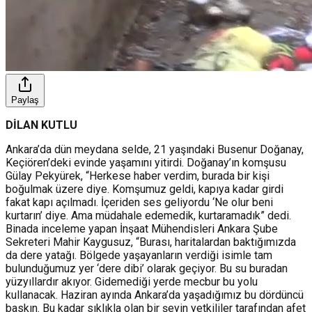
Paylaş
DİLAN KUTLU
Ankara’da dün meydana selde, 21 yaşındaki Busenur Doğanay,
Keçiören’deki evinde yaşamını yitirdi. Doğanay’ın komşusu
Gülay Pekyürek, “Herkese haber verdim, burada bir kişi
boğulmak üzere diye. Komşumuz geldi, kapıya kadar girdi
fakat kapı açılmadı. İçeriden ses geliyordu ‘Ne olur beni
kurtarın’ diye. Ama müdahale edemedik, kurtaramadık” dedi.
Binada inceleme yapan İnşaat Mühendisleri Ankara Şube
Sekreteri Mahir Kaygusuz, “Burası, haritalardan baktığımızda
da dere yatağı. Bölgede yaşayanların verdiği isimle tam
bulunduğumuz yer ‘dere dibi’ olarak geçiyor. Bu su buradan
yüzyıllardır akıyor. Gidemediği yerde mecbur bu yolu
kullanacak. Haziran ayında Ankara’da yaşadığımız bu dördüncü
baskın. Bu kadar sıklıkla olan bir şeyin yetkililer tarafından afet