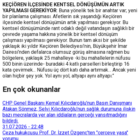
KEÇİÖREN İLÇESİNDE KENTSEL DÖNÜŞÜMÜN ARTIK
YAPILMASI GEREKİYOR
: Buna yönelik tek bir anahtar var; yeni
bir planlama çalışması. Afetlerin sık yaşandığı Keçiören
ilçesinde kentsel dönüşümün artık yapılması gerekiyor. Bu
kentsel dönüşümünde rant odaklı değil vatandaşın sağlıklı bir
çevrede yaşama hakkına yönelik bir kentsel dönüşüm
çalışması yapılması gerekiyor. Bunun tam aksi bir şekilde
yaklaşık iki yıldır Keçiören Belediyesi’nin, Büyükşehir İmar
Dairesi’nden defalarca olumsuz görüş almasına rağmen bu
bölgelere, yaklaşık 25 mahalleye -ki bu mahallelerin nüfusu
500 binin üzerinde- buradaki 4 katlı parselleri birleştirip 16
kata çevirmek... Nüfusu üç dört katı daha artırmak… Ancak yeni
olan hiçbir şey yok. Yol aynı yol, altyapı aynı altyapı.”
En çok okunanlar
CHP Genel Başkanı Kemal Kılıçdaroğlu’nun Basın Danışmanı
Atakan Sönmez, Selvi Kılıçdaroğlu’nun sağlık durumuna ilişkin
bazı mecralarda yer alan iddiaların gerçeği yansıtmadığını
bildirdi.
31.07.2026
-
22:48
Ceza hukukçusu Prof. Dr. İzzet Özgenç'ten "çerçeve yasa"
yorumu...