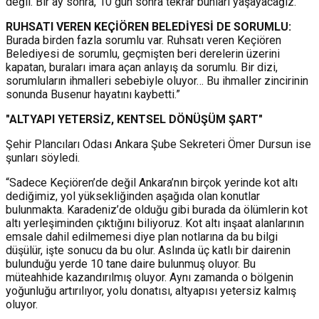
değil. Bir ay sonra, 10 gün sonra tekrar bunları yaşayacağız.
RUHSATI VEREN KEÇİÖREN BELEDİYESİ DE SORUMLU:
Burada birden fazla sorumlu var. Ruhsatı veren Keçiören
Belediyesi de sorumlu, geçmişten beri derelerin üzerini
kapatan, buraları imara açan anlayış da sorumlu. Bir dizi,
sorumluların ihmalleri sebebiyle oluyor… Bu ihmaller zincirinin
sonunda Busenur hayatını kaybetti.”
"ALTYAPI YETERSİZ, KENTSEL DÖNÜŞÜM ŞART"
Şehir Plancıları Odası Ankara Şube Sekreteri Ömer Dursun ise
şunları söyledi.
“Sadece Keçiören’de değil Ankara’nın birçok yerinde kot altı
dediğimiz, yol yüksekliğinden aşağıda olan konutlar
bulunmakta. Karadeniz’de olduğu gibi burada da ölümlerin kot
altı yerleşiminden çıktığını biliyoruz. Kot altı inşaat alanlarının
emsale dahil edilmemesi diye plan notlarına da bu bilgi
düşülür, işte sonucu da bu olur. Aslında üç katlı bir dairenin
bulunduğu yerde 10 tane daire bulunmuş oluyor. Bu
müteahhide kazandırılmış oluyor. Aynı zamanda o bölgenin
yoğunluğu artırılıyor, yolu donatısı, altyapısı yetersiz kalmış
oluyor.