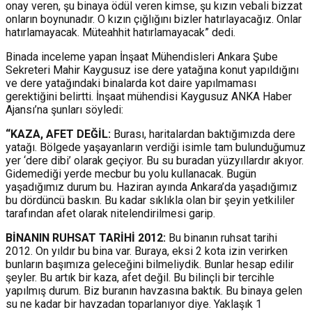
onay veren, şu binaya ödül veren kimse, şu kızın vebali bizzat
onların boynunadır. O kızın çığlığını bizler hatırlayacağız. Onlar
hatırlamayacak. Müteahhit hatırlamayacak” dedi.
Binada inceleme yapan İnşaat Mühendisleri Ankara Şube
Sekreteri Mahir Kaygusuz ise dere yatağına konut yapıldığını
ve dere yatağındaki binalarda kot daire yapılmaması
gerektiğini belirtti. İnşaat mühendisi Kaygusuz ANKA Haber
Ajansı’na şunları söyledi:
“KAZA, AFET DEĞİL:
Burası, haritalardan baktığımızda dere
yatağı. Bölgede yaşayanların verdiği isimle tam bulunduğumuz
yer ‘dere dibi’ olarak geçiyor. Bu su buradan yüzyıllardır akıyor.
Gidemediği yerde mecbur bu yolu kullanacak. Bugün
yaşadığımız durum bu. Haziran ayında Ankara’da yaşadığımız
bu dördüncü baskın. Bu kadar sıklıkla olan bir şeyin yetkililer
tarafından afet olarak nitelendirilmesi garip.
BİNANIN RUHSAT TARİHİ 2012:
Bu binanın ruhsat tarihi
2012. On yıldır bu bina var. Buraya, eksi 2 kota izin verirken
bunların başımıza geleceğini bilmeliydik. Bunlar hesap edilir
şeyler. Bu artık bir kaza, afet değil. Bu bilinçli bir tercihle
yapılmış durum. Biz buranın havzasına baktık. Bu binaya gelen
su ne kadar bir havzadan toparlanıyor diye. Yaklaşık 1