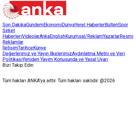
Son Dakika
Gündem
Ekonomi
Dünya
Yerel Haberler
Bülten
Spor
Şirket
Haberleri
Videolar
AnkaEnglish
Kurumsal/Reklam
Yazarlar
Resmi
Reklamlar
İletişim
Tarihçe
Künye
Değerlerimiz ve Yayın İlkelerimiz
Aydınlatma Metni ve Veri
Politikası
Yeniden Yayım Konusunda ve Yasal Uyarı
Bizi Takip Edin
Tüm hakları ANKA'ya aittir. Tüm hakları saklıdır. @2026