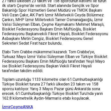
27 farklı ülkeden 23 takım ve 158 sporcunun katılımı ile turun
ilk startı Çeşme'de verildi. Start alanında Gençlik ve Spor
Bakanlığı Spor Hizmetleri Genel Müdürü ve TMOK Başkanı
Veli Ozan Çakır, AK Parti İzmir Milletvekili Ceyda Bölünmez
Çankırı, MHP İzmir Milletvekili Tamer Osmanağaoğlu, İzmir
Valisi Süleyman Elban, Çeşme Kaymakamı Mehmet Maraşlı,
Bisiklet Federasyonu Başkanı Emin Müftüoğlu, Bisiklet
Federasyonu Başkanvekili Fikret Hayali, Bisiklet Federasyonu
Asbaşkanı Metin Cengiz, Bisiklet Federasyonu Genel
Sekreteri Sedat Fırat hazır bulundu.
Etabı Tom Crabbe mükemmel kazandı. Tom Crabbe’ye,
Turkuaz Mayo İzmir Valisi Süleyman Elban ve Türkiye Bisiklet
Federasyonu Başkanı Emin Müftüoğlu tarafından Yeşil Mayo
ise Bisiklet Federasyonu Başkan Vekili Fikret Hayali
tarafından takdim edildi.
Toplam uzunluğu 1133 kilometre olan 61.Cumhurbaşkanlığı
Türkiye Bisiklet turuna 27 farklı ülkeden 23 takım ve 158
sporcu katılıyor. Yarış 3 Mayıs Pazar günü Ankara'da sona
erecek. 61.Cumhurbaşkanlığı Türkiye Bisiklet Turu'nda yarın
162.8 kilometrelik Aydın-Marmaris etabı koşulacak.
İzmir
Çeşme
ANKA