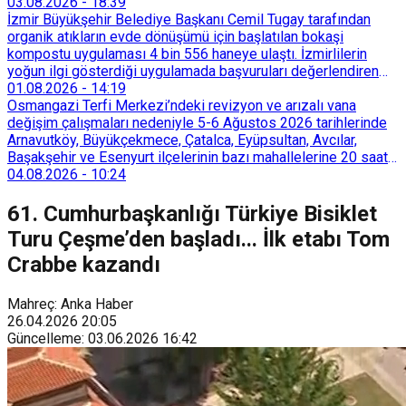
03.08.2026
-
18:39
İzmir Büyükşehir Belediye Başkanı Cemil Tugay tarafından
organik atıkların evde dönüşümü için başlatılan bokaşi
kompostu uygulaması 4 bin 556 haneye ulaştı. İzmirlilerin
yoğun ilgi gösterdiği uygulamada başvuruları değerlendiren
Tarımsal Hizmetler Dairesi Başkanlığı, farklı ilçelerde toplam
01.08.2026
-
14:19
128 bokaşi kompost eğitimi düzenleyerek İzmirlileri
Osmangazi Terfi Merkezi’ndeki revizyon ve arızalı vana
sürdürülebilir atık yönetimi sistemine dahil etti.
değişim çalışmaları nedeniyle 5-6 Ağustos 2026 tarihlerinde
Arnavutköy, Büyükçekmece, Çatalca, Eyüpsultan, Avcılar,
Başakşehir ve Esenyurt ilçelerinin bazı mahallelerine 20 saat
süreyle su verilemeyecek.
04.08.2026
-
10:24
61. Cumhurbaşkanlığı Türkiye Bisiklet
Turu Çeşme’den başladı... İlk etabı Tom
Crabbe kazandı
Mahreç: Anka Haber
26.04.2026
20:05
Güncelleme
:
03.06.2026
16:42