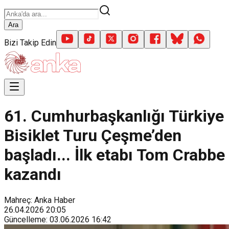
Ara
Bizi Takip Edin
61. Cumhurbaşkanlığı Türkiye
Bisiklet Turu Çeşme’den
başladı... İlk etabı Tom Crabbe
kazandı
Mahreç: Anka Haber
26.04.2026
20:05
Güncelleme
:
03.06.2026
16:42