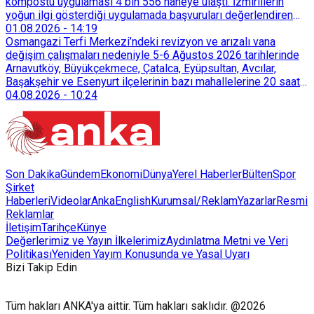
kompostu uygulaması 4 bin 556 haneye ulaştı. İzmirlilerin
yoğun ilgi gösterdiği uygulamada başvuruları değerlendiren
Tarımsal Hizmetler Dairesi Başkanlığı, farklı ilçelerde toplam
01.08.2026
-
14:19
128 bokaşi kompost eğitimi düzenleyerek İzmirlileri
Osmangazi Terfi Merkezi’ndeki revizyon ve arızalı vana
sürdürülebilir atık yönetimi sistemine dahil etti.
değişim çalışmaları nedeniyle 5-6 Ağustos 2026 tarihlerinde
Arnavutköy, Büyükçekmece, Çatalca, Eyüpsultan, Avcılar,
Başakşehir ve Esenyurt ilçelerinin bazı mahallelerine 20 saat
süreyle su verilemeyecek.
04.08.2026
-
10:24
Son Dakika
Gündem
Ekonomi
Dünya
Yerel Haberler
Bülten
Spor
Şirket
Haberleri
Videolar
AnkaEnglish
Kurumsal/Reklam
Yazarlar
Resmi
Reklamlar
İletişim
Tarihçe
Künye
Değerlerimiz ve Yayın İlkelerimiz
Aydınlatma Metni ve Veri
Politikası
Yeniden Yayım Konusunda ve Yasal Uyarı
Bizi Takip Edin
Tüm hakları ANKA'ya aittir. Tüm hakları saklıdır. @2026