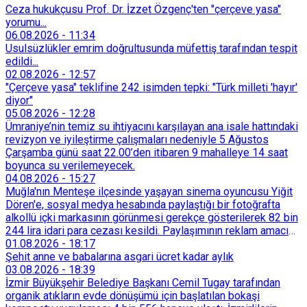
Ceza hukukçusu Prof. Dr. İzzet Özgenç'ten "çerçeve yasa"
yorumu...
06.08.2026
-
11:34
Usulsüzlükler emrim doğrultusunda müfettiş tarafından tespit
edildi...
02.08.2026
-
12:57
"Çerçeve yasa" teklifine 242 isimden tepki: "Türk milleti 'hayır'
diyor"
05.08.2026
-
12:28
Ümraniye’nin temiz su ihtiyacını karşılayan ana isale hattındaki
revizyon ve iyileştirme çalışmaları nedeniyle 5 Ağustos
Çarşamba günü saat 22.00’den itibaren 9 mahalleye 14 saat
boyunca su verilemeyecek.
04.08.2026
-
15:27
Muğla'nın Menteşe ilçesinde yaşayan sinema oyuncusu Yiğit
Dören'e, sosyal medya hesabında paylaştığı bir fotoğrafta
alkollü içki markasının görünmesi gerekçe gösterilerek 82 bin
244 lira idari para cezası kesildi. Paylaşımının reklam amacı
taşımadığını savunan Dören, cezanın iptali için yargıya
01.08.2026
-
18:17
başvurdu.
Şehit anne ve babalarına asgari ücret kadar aylık
03.08.2026
-
18:39
İzmir Büyükşehir Belediye Başkanı Cemil Tugay tarafından
organik atıkların evde dönüşümü için başlatılan bokaşi