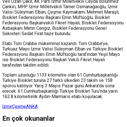
Veli Ozan Çakır, AK Parti İzmir Milletvekili Ceyda Bölünmez
Çankırı, MHP İzmir Milletvekili Tamer Osmanağaoğlu, İzmir
Valisi Süleyman Elban, Çeşme Kaymakamı Mehmet Maraşlı,
Bisiklet Federasyonu Başkanı Emin Müftüoğlu, Bisiklet
Federasyonu Başkanvekili Fikret Hayali, Bisiklet Federasyonu
Asbaşkanı Metin Cengiz, Bisiklet Federasyonu Genel
Sekreteri Sedat Fırat hazır bulundu.
Etabı Tom Crabbe mükemmel kazandı. Tom Crabbe’ye,
Turkuaz Mayo İzmir Valisi Süleyman Elban ve Türkiye Bisiklet
Federasyonu Başkanı Emin Müftüoğlu tarafından Yeşil Mayo
ise Bisiklet Federasyonu Başkan Vekili Fikret Hayali
tarafından takdim edildi.
Toplam uzunluğu 1133 kilometre olan 61.Cumhurbaşkanlığı
Türkiye Bisiklet turuna 27 farklı ülkeden 23 takım ve 158
sporcu katılıyor. Yarış 3 Mayıs Pazar günü Ankara'da sona
erecek. 61.Cumhurbaşkanlığı Türkiye Bisiklet Turu'nda yarın
162.8 kilometrelik Aydın-Marmaris etabı koşulacak.
İzmir
Çeşme
ANKA
En çok okunanlar