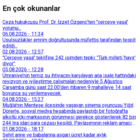
En çok okunanlar
Ceza hukukçusu Prof. Dr. İzzet Özgenç'ten "çerçeve yasa"
yorumu...
06.08.2026
-
11:34
Usulsüzlükler emrim doğrultusunda müfettiş tarafından tespit
edildi...
02.08.2026
-
12:57
"Çerçeve yasa" teklifine 242 isimden tepki: "Türk milleti 'hayır'
diyor"
05.08.2026
-
12:28
Ümraniye’nin temiz su ihtiyacını karşılayan ana isale hattındaki
revizyon ve iyileştirme çalışmaları nedeniyle 5 Ağustos
Çarşamba günü saat 22.00’den itibaren 9 mahalleye 14 saat
boyunca su verilemeyecek.
04.08.2026
-
15:27
Muğla'nın Menteşe ilçesinde yaşayan sinema oyuncusu Yiğit
Dören'e, sosyal medya hesabında paylaştığı bir fotoğrafta
alkollü içki markasının görünmesi gerekçe gösterilerek 82 bin
244 lira idari para cezası kesildi. Paylaşımının reklam amacı
taşımadığını savunan Dören, cezanın iptali için yargıya
01.08.2026
-
18:17
başvurdu.
Şehit anne ve babalarına asgari ücret kadar aylık