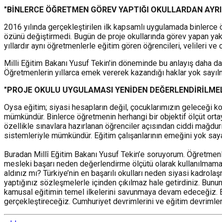
"BİNLERCE ÖĞRETMEN GÖREV YAPTIĞI OKULLARDAN AYRI
2016 yılında gerçekleştirilen ilk kapsamlı uygulamada binlerce 
özünü değiştirmedi. Bugün de proje okullarında görev yapan yakl
yıllardır aynı öğretmenlerle eğitim gören öğrencileri, velileri ve
Milli Eğitim Bakanı Yusuf Tekin'in döneminde bu anlayış daha da de
Öğretmenlerin yıllarca emek vererek kazandığı haklar yok sayıl
"PROJE OKULU UYGULAMASI YENİDEN DEĞERLENDİRİLMEL
Oysa eğitim; siyasi hesapların değil, çocuklarımızın geleceği ko
mümkündür. Binlerce öğretmenin herhangi bir objektif ölçüt orta
özellikle sınavlara hazırlanan öğrenciler açısından ciddi mağduri
sistemleriyle mümkündür. Eğitim çalışanlarının emeğini yok saya
Buradan Millî Eğitim Bakanı Yusuf Tekin’e soruyorum. Öğretmenl
mesleki başarı neden değerlendirme ölçütü olarak kullanılmamak
aldınız mı? Türkiye’nin en başarılı okulları neden siyasi kadrolaş
yaptığınız sözleşmelerle içinden çıkılmaz hale getirdiniz. Bunun
kamusal eğitimin temel ilkelerini savunmaya devam edeceğiz. Eğiti
gerçekleştireceğiz. Cumhuriyet devrimlerini ve eğitim devriml