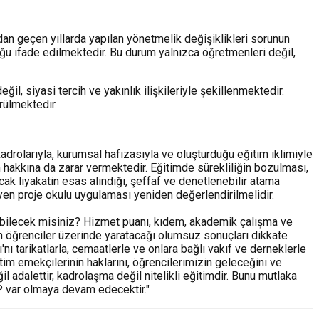
dan geçen yıllarda yapılan yönetmelik değişiklikleri sorunun
ğu ifade edilmektedir. Bu durum yalnızca öğretmenleri değil,
il, siyasi tercih ve yakınlık ilişkileriyle şekillenmektedir.
rülmektedir.
adrolarıyla, kurumsal hafızasıyla ve oluşturduğu eğitim iklimiyle
 hakkına da zarar vermektedir. Eğitimde sürekliliğin bozulması,
cak liyakatin esas alındığı, şeffaf ve denetlenebilir atama
yen proje okulu uygulaması yeniden değerlendirilmelidir.
yabilecek misiniz? Hizmet puanı, kıdem, akademik çalışma ve
n öğrenciler üzerinde yaratacağı olumsuz sonuçları dikkate
nı tarikatlarla, cemaatlerle ve onlara bağlı vakıf ve derneklerle
im emekçilerinin haklarını, öğrencilerimizin geleceğini ve
 adalettir, kadrolaşma değil nitelikli eğitimdir. Bunu mutlaka
P var olmaya devam edecektir."