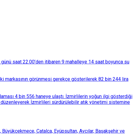
ba günü saat 22.00’den itibaren 9 mahalleye 14 saat boyunca su
çki markasının görünmesi gerekçe gösterilerek 82 bin 244 lira
ası 4 bin 556 haneye ulaştı. İzmirlilerin yoğun ilgi gösterdiği
üzenleyerek İzmirlileri sürdürülebilir atık yönetimi sistemine
, Büyükçekmece, Çatalca, Eyüpsultan, Avcılar, Başakşehir ve