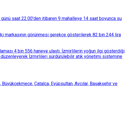
ba günü saat 22.00’den itibaren 9 mahalleye 14 saat boyunca su
çki markasının görünmesi gerekçe gösterilerek 82 bin 244 lira
ası 4 bin 556 haneye ulaştı. İzmirlilerin yoğun ilgi gösterdiği
üzenleyerek İzmirlileri sürdürülebilir atık yönetimi sistemine
, Büyükçekmece, Çatalca, Eyüpsultan, Avcılar, Başakşehir ve