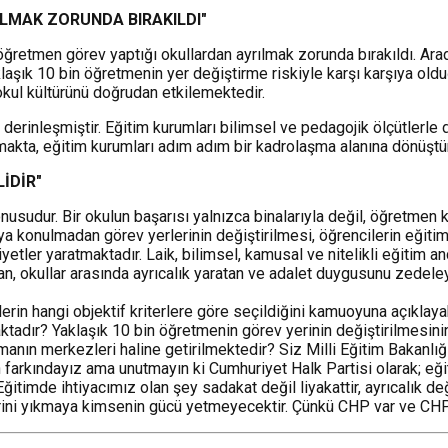
LMAK ZORUNDA BIRAKILDI"
öğretmen görev yaptığı okullardan ayrılmak zorunda bırakıldı. Ara
aşık 10 bin öğretmenin yer değiştirme riskiyle karşı karşıya oldu
 okul kültürünü doğrudan etkilemektedir.
rinleşmiştir. Eğitim kurumları bilimsel ve pedagojik ölçütlerle değ
makta, eğitim kurumları adım adım bir kadrolaşma alanına dönüştü
İDİR"
nusudur. Bir okulun başarısı yalnızca binalarıyla değil, öğretmen k
ya konulmadan görev yerlerinin değiştirilmesi, öğrencilerin eğitim
yetler yaratmaktadır. Laik, bilimsel, kamusal ve nitelikli eğitim an
n, okullar arasında ayrıcalık yaratan ve adalet duygusunu zedele
erin hangi objektif kriterlere göre seçildiğini kamuoyuna açıkla
tadır? Yaklaşık 10 bin öğretmenin görev yerinin değiştirilmesini
manın merkezleri haline getirilmektedir? Siz Milli Eğitim Bakanlığı'
 farkındayız ama unutmayın ki Cumhuriyet Halk Partisi olarak; eğit
mde ihtiyacımız olan şey sadakat değil liyakattir, ayrıcalık değil
erini yıkmaya kimsenin gücü yetmeyecektir. Çünkü CHP var ve CH