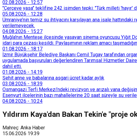
02.08.2026
-
12:57
"Çerçeve yasa" teklifine 242 isimden tepki: "Türk milleti 'hayır' d
05.08.2026
-
12:28
Ümraniye’nin temiz su ihtiyacını karşılayan ana isale hattındak
verilemeyecek.
04.08.2026
-
15:27
Muğla'nın Menteşe ilçesinde yaşayan sinema oyuncusu Yiğit Döre
idari para cezası kesildi. Paylaşımının reklam amacı taşımadığın
01.08.2026
-
18:17
İzmir Büyükşehir Belediye Başkanı Cemil Tugay tarafından organi
uygulamada başvuruları değerlendiren Tarımsal Hizmetler Dairesi
dahil etti.
01.08.2026
-
14:19
Şehit anne ve babalarına asgari ücret kadar aylık
03.08.2026
-
18:39
Osmangazi Terfi Merkezi’ndeki revizyon ve arızalı vana değişim
Esenyurt ilçelerinin bazı mahallelerine 20 saat süreyle su veri
04.08.2026
-
10:24
Yıldırım Kaya'dan Bakan Tekin'e "proje ok
Mahreç: Anka Haber
15.06.2026
19:39