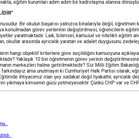
makta, eğitim kurumları adım adım bir kadrolaşma alanına dönüştü
İDİR"
nusudur. Bir okulun başarısı yalnızca binalarıyla değil, öğretmen k
ya konulmadan görev yerlerinin değiştirilmesi, öğrencilerin eğitim
yetler yaratmaktadır. Laik, bilimsel, kamusal ve nitelikli eğitim an
n, okullar arasında ayrıcalık yaratan ve adalet duygusunu zedele
erin hangi objektif kriterlere göre seçildiğini kamuoyuna açıkla
tadır? Yaklaşık 10 bin öğretmenin görev yerinin değiştirilmesini
manın merkezleri haline getirilmektedir? Siz Milli Eğitim Bakanlığı'
 farkındayız ama unutmayın ki Cumhuriyet Halk Partisi olarak; eğit
mde ihtiyacımız olan şey sadakat değil liyakattir, ayrıcalık değil
erini yıkmaya kimsenin gücü yetmeyecektir. Çünkü CHP var ve CH
u...
ldi...