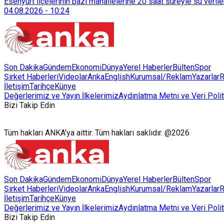
Esenyurt ilçelerinin bazı mahallelerine 20 saat süreyle su veri
04.08.2026
-
10:24
Son Dakika
Gündem
Ekonomi
Dünya
Yerel Haberler
Bülten
Spor
Şirket Haberleri
Videolar
AnkaEnglish
Kurumsal/Reklam
Yazarlar
R
İletişim
Tarihçe
Künye
Değerlerimiz ve Yayın İlkelerimiz
Aydınlatma Metni ve Veri Polit
Bizi Takip Edin
Tüm hakları ANKA'ya aittir. Tüm hakları saklıdır. @2026
Son Dakika
Gündem
Ekonomi
Dünya
Yerel Haberler
Bülten
Spor
Şirket Haberleri
Videolar
AnkaEnglish
Kurumsal/Reklam
Yazarlar
R
İletişim
Tarihçe
Künye
Değerlerimiz ve Yayın İlkelerimiz
Aydınlatma Metni ve Veri Polit
Bizi Takip Edin