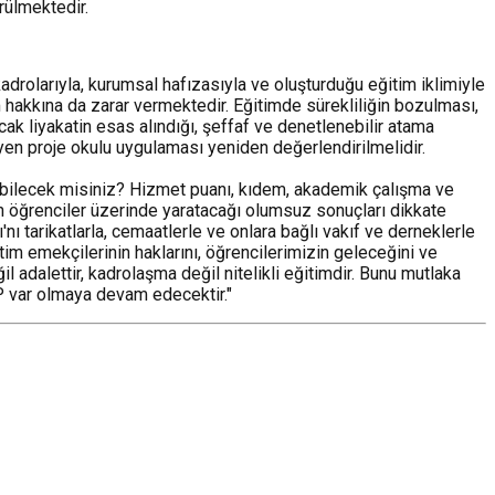
rülmektedir.
adrolarıyla, kurumsal hafızasıyla ve oluşturduğu eğitim iklimiyle
 hakkına da zarar vermektedir. Eğitimde sürekliliğin bozulması,
cak liyakatin esas alındığı, şeffaf ve denetlenebilir atama
yen proje okulu uygulaması yeniden değerlendirilmelidir.
yabilecek misiniz? Hizmet puanı, kıdem, akademik çalışma ve
n öğrenciler üzerinde yaratacağı olumsuz sonuçları dikkate
nı tarikatlarla, cemaatlerle ve onlara bağlı vakıf ve derneklerle
im emekçilerinin haklarını, öğrencilerimizin geleceğini ve
 adalettir, kadrolaşma değil nitelikli eğitimdir. Bunu mutlaka
P var olmaya devam edecektir."