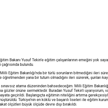
ğitim Bakanı Yusuf Tekin'e eğitim çalışanlarının emeğini yok saya
 çağrısında bulundu.
lli Eğitim Bakanlığı'nda bir türlü sorunların bitmediğini ileri sü
ve öğretmenden yana bir tutum olmadığını ileri sürerek, şunları kay
 ve sınavsız atama düzeninden bahsedeceğim. Milli Eğitim Bakanlığı
aha gözler önüne sermektedir. Buradan Yusuf Tekin'i uyarıyorum, 
ayata geçirildi. Başlangıçta eğitimin niteliğini artırma gerekçes
nüştürüldü. Türkiye’nin en köklü ve başarılı liseleri ile eğitim kur
kat ölçütleri büyük ölçüde devre dışı bırakıldı.