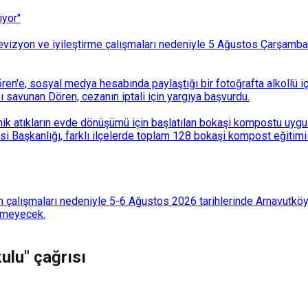
iyor"
i revizyon ve iyileştirme çalışmaları nedeniyle 5 Ağustos Çarşam
n'e, sosyal medya hesabında paylaştığı bir fotoğrafta alkollü i
ı savunan Dören, cezanın iptali için yargıya başvurdu.
k atıkların evde dönüşümü için başlatılan bokaşi kompostu uygulam
 Başkanlığı, farklı ilçelerde toplam 128 bokaşi kompost eğitimi d
 çalışmaları nedeniyle 5-6 Ağustos 2026 tarihlerinde Arnavutköy
lemeyecek.
ulu" çağrısı