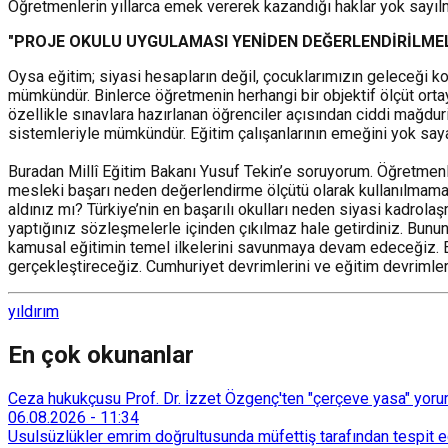
Öğretmenlerin yıllarca emek vererek kazandığı haklar yok sayıl
"PROJE OKULU UYGULAMASI YENİDEN DEĞERLENDİRİLMEL
Oysa eğitim; siyasi hesapların değil, çocuklarımızın geleceği ko
mümkündür. Binlerce öğretmenin herhangi bir objektif ölçüt orta
özellikle sınavlara hazırlanan öğrenciler açısından ciddi mağduri
sistemleriyle mümkündür. Eğitim çalışanlarının emeğini yok saya
Buradan Millî Eğitim Bakanı Yusuf Tekin’e soruyorum. Öğretmenl
mesleki başarı neden değerlendirme ölçütü olarak kullanılmamak
aldınız mı? Türkiye’nin en başarılı okulları neden siyasi kadrolaş
yaptığınız sözleşmelerle içinden çıkılmaz hale getirdiniz. Bunun
kamusal eğitimin temel ilkelerini savunmaya devam edeceğiz. Eğiti
gerçekleştireceğiz. Cumhuriyet devrimlerini ve eğitim devriml
yıldırım
En çok okunanlar
Ceza hukukçusu Prof. Dr. İzzet Özgenç'ten "çerçeve yasa" yorum
06.08.2026
-
11:34
Usulsüzlükler emrim doğrultusunda müfettiş tarafından tespit edi