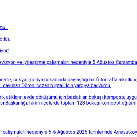
u...
ldi...
iyor"
i revizyon ve iyileştirme çalışmaları nedeniyle 5 Ağustos Çarşam
n'e, sosyal medya hesabında paylaştığı bir fotoğrafta alkollü i
ı savunan Dören, cezanın iptali için yargıya başvurdu.
k atıkların evde dönüşümü için başlatılan bokaşi kompostu uygulam
 Başkanlığı, farklı ilçelerde toplam 128 bokaşi kompost eğitimi d
 çalışmaları nedeniyle 5-6 Ağustos 2026 tarihlerinde Arnavutköy