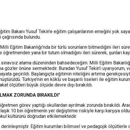
ğitim Bakanı Yusuf Tekin'e eğitim çalışanlarının emeğini yok saya
 çağrısında bulundu.
lli Eğitim Bakanlığı'nda bir türlü sorunların bitmediğini ileri sü
ve öğretmenden yana bir tutum olmadığını ileri sürerek, şunları kay
 ve sınavsız atama düzeninden bahsedeceğim. Milli Eğitim Bakanlığı
aha gözler önüne sermektedir. Buradan Yusuf Tekin'i uyarıyorum, 
ayata geçirildi. Başlangıçta eğitimin niteliğini artırma gerekçes
nüştürüldü. Türkiye’nin en köklü ve başarılı liseleri ile eğitim kur
kat ölçütleri büyük ölçüde devre dışı bırakıldı.
LMAK ZORUNDA BIRAKILDI"
öğretmen görev yaptığı okullardan ayrılmak zorunda bırakıldı. Ara
aşık 10 bin öğretmenin yer değiştirme riskiyle karşı karşıya oldu
 okul kültürünü doğrudan etkilemektedir.
rinleşmiştir. Eğitim kurumları bilimsel ve pedagojik ölçütlerle değ