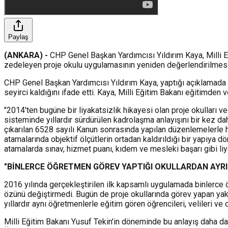
Paylaş
(ANKARA) -
CHP Genel Başkan Yardımcısı Yıldırım Kaya, Milli E
zedeleyen proje okulu uygulamasının yeniden değerlendirilmesi
CHP Genel Başkan Yardımcısı Yıldırım Kaya, yaptığı açıklamada Mi
seyirci kaldığını ifade etti. Kaya, Milli Eğitim Bakanı eğitimden 
"2014'ten bugüne bir liyakatsizlik hikayesi olan proje okulları
sisteminde yıllardır sürdürülen kadrolaşma anlayışını bir kez d
çıkarılan 6528 sayılı Kanun sonrasında yapılan düzenlemelerle h
atamalarında objektif ölçütlerin ortadan kaldırıldığı bir yapıya dö
atamalarda sınav, hizmet puanı, kıdem ve mesleki başarı gibi liya
"BİNLERCE ÖĞRETMEN GÖREV YAPTIĞI OKULLARDAN AYRI
2016 yılında gerçekleştirilen ilk kapsamlı uygulamada binlerce 
özünü değiştirmedi. Bugün de proje okullarında görev yapan yakl
yıllardır aynı öğretmenlerle eğitim gören öğrencileri, velileri ve
Milli Eğitim Bakanı Yusuf Tekin'in döneminde bu anlayış daha da de