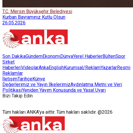
T.C. Mersin Büyükşehir Belediyesi
Kurban Bayramınız Kutlu Olsun
26.05.2026
Son Dakika
Gündem
Ekonomi
Dünya
Yerel Haberler
Bülten
Spor
Şirket
Haberleri
Videolar
AnkaEnglish
Kurumsal/Reklam
Yazarlar
Resmi
Reklamlar
İletişim
Tarihçe
Künye
Değerlerimiz ve Yayın İlkelerimiz
Aydınlatma Metni ve Veri
Politikası
Yeniden Yayım Konusunda ve Yasal Uyarı
Bizi Takip Edin
Tüm hakları ANKA'ya aittir. Tüm hakları saklıdır. @2026