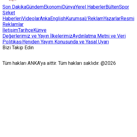
Son Dakika
Gündem
Ekonomi
Dünya
Yerel Haberler
Bülten
Spor
Şirket
Haberleri
Videolar
AnkaEnglish
Kurumsal/Reklam
Yazarlar
Resmi
Reklamlar
İletişim
Tarihçe
Künye
Değerlerimiz ve Yayın İlkelerimiz
Aydınlatma Metni ve Veri
Politikası
Yeniden Yayım Konusunda ve Yasal Uyarı
Bizi Takip Edin
Tüm hakları ANKA'ya aittir. Tüm hakları saklıdır. @2026