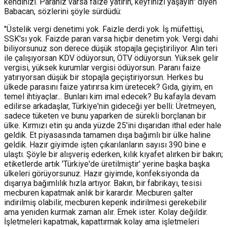
kendinizi. Paranız varsa faize yatırın, keyfinizi yaşayın" diyen
Babacan, sözlerini şöyle sürdüdü:
"Üstelik vergi denetimi yok. Faizle derdi yok. İş müfettişi,
SSK'sı yok. Faizde paran varsa hiçbir denetim yok. Vergi dahi
biliyorsunuz son derece düşük stopajla geçiştiriliyor. Alın teri
ile çalışıyorsan KDV ödüyorsun, ÖTV ödüyorsun. Yüksek gelir
vergisi, yüksek kurumlar vergisi ödüyorsun. Paranı faize
yatırıyorsan düşük bir stopajla geçiştiriyorsun. Herkes bu
ülkede parasını faize yatırırsa kim üretecek? Gıda, giyim, en
temel ihtiyaçlar... Bunları kim imal edecek? Bu kafayla devam
edilirse arkadaşlar, Türkiye'nin gideceği yer belli: Üretmeyen,
sadece tüketen ve bunu yaparken de sürekli borçlanan bir
ülke. Kırmızı etin şu anda yüzde 25'ini dışarıdan ithal eder hale
geldik. Et piyasasında tamamen dışa bağımlı bir ülke haline
geldik. Hazır giyimde işten çıkarılanların sayısı 390 bine e
ulaştı. Şöyle bir alışveriş ederken, kılık kıyafet alırken bir bakın;
etiketlerde artık 'Türkiye'de üretilmiştir' yerine başka başka
ülkeleri görüyorsunuz. Hazır giyimde, konfeksiyonda da
dışarıya bağımlılık hızla artıyor. Bakın, bir fabrikayı, tesisi
mecburen kapatmak anlık bir karardır. Mecburen şalter
indirilmiş olabilir, mecburen kepenk indirilmesi gerekebilir
ama yeniden kurmak zaman alır. Emek ister. Kolay değildir.
İşletmeleri kapatmak, kapattırmak kolay ama işletmeleri