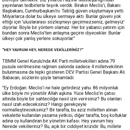
yayınlanan tedbirlerle teşvik verdik. Bırakın Meclis'i, Bakanı
Başbakanı, Cumhurbaşkanı'nı. Tebliğ güven oluşturmaya yetti.
Milyarlarca dolar bu ülkeye sermaye aktı. Bunlar güveni yok
ettiği için 'uluslararası sözleşmeyi geçirmezseniz, gelmeyiz'
diyorlar. Böyle bir yöntem olamaz. Her bir yabancı yatırım için
bundan sonra Meclis'ten anlaşma geçirin diyecekler. Bunlar
ülkeyi çok yanlış yerlere sokuyorlar."
"HEY YAVRUM HEY, NEREDE VEKİLLERİNİZ?"
TBMM Genel Kurulu'nda AK Parti milletvekilleri adına 79
pusula verilmesine rağmen salonda sadece 4 milletvekilinin
bulunmasına da tepki gösteren DEV Partisi Genel Başkanı Ali
Babacan, sözlerini şöyle tamamladı:
"Ey Erdoğan. Meclis'i ne hale getirdiniz yahu. 86 milyonluk
ülke böyle mi yönetilir Allah aşkına. Yüce Meclis'in çatısı
altında böyle bir sahteciliğe nasıl izin verirsiniz? Bu olanları
nasıl izah edeceksiniz? Hangi gerekçeyle
normalleştireceksiniz? Bir tarafta, bu aziz milletten alınan
vekaletle kullanılan yasama yetkisi, diğer tarafta, boş koltuklar
adına oy kullandıran bir yönetim kafası. Hey yavrum hey.
Nerede vekilleriniz? Bu, açık bir ciddiyet krizidir. Bu, millete