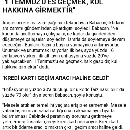
"1 TEMMUZ'U ES GEÇMEK, KUL
HAKKINA GİRMEKTİR"
Asgari ücrete ara zam çağrısını tekrarlayan Babacan, iktidarın
ara zammı gündeminden çıkardığını söyledi. Babacan, "Ne
kadar da unutturmaya çalışsalar, ne kadar da gündemden
düşürmeye çalışsalar, söyledim. Israrla da söylemeye devam
edeceğim. Bunların başına başına vurmayınca anlamıyorlar.
Unutmak ve unutturmak istiyorlar. İlk beş ayda yüzde 16
enflasyon varken, ilk altı ayın enflasyonu yüzde 20'ye
yaklaşacakken, 1 Temmuz'u es geçmek, halk gaspıdır, kul
hakkına girmektir" dedi.
"KREDİ KARTI GEÇİM ARACI HALİNE GELDİ"
"Enflasyonun yüzde 30'a düştüğü bir ülkede faiz nasıl olur da
yüzde 70 olur" diye soran Babacan, şöyle konuştu:
"Mesele artık en temel ihtiyaçlara erişip erişememek. Mesele
vatandaşlarımızın sabah aldığı ürünü akşama ayni fiyatta
bulamaması. Cebindeki paranın ay sorununu getirmeye
yetmemesi. İnsanlar çareyi kredi kartında arıyor. Kredi kartı
artık bir ödeme aracı olmaktan çıktı, geçim aracı haline geldi.