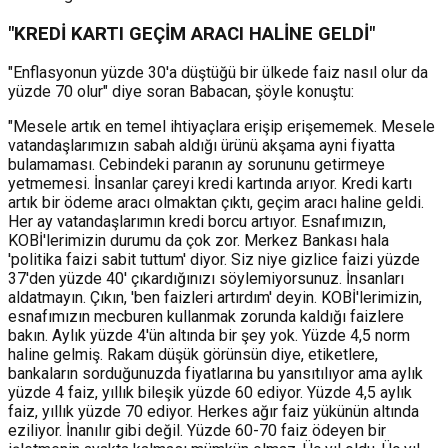
"KREDİ KARTI GEÇİM ARACI HALİNE GELDİ"
"Enflasyonun yüzde 30'a düştüğü bir ülkede faiz nasıl olur da
yüzde 70 olur" diye soran Babacan, şöyle konuştu:
"Mesele artık en temel ihtiyaçlara erişip erişememek. Mesele
vatandaşlarımızın sabah aldığı ürünü akşama ayni fiyatta
bulamaması. Cebindeki paranın ay sorununu getirmeye
yetmemesi. İnsanlar çareyi kredi kartında arıyor. Kredi kartı
artık bir ödeme aracı olmaktan çıktı, geçim aracı haline geldi.
Her ay vatandaşlarımın kredi borcu artıyor. Esnafımızın,
KOBİ'lerimizin durumu da çok zor. Merkez Bankası hala
'politika faizi sabit tuttum' diyor. Siz niye gizlice faizi yüzde
37'den yüzde 40' çıkardığınızı söylemiyorsunuz. İnsanları
aldatmayın. Çıkın, 'ben faizleri artırdım' deyin. KOBİ'lerimizin,
esnafımızın mecburen kullanmak zorunda kaldığı faizlere
bakın. Aylık yüzde 4'ün altında bir şey yok. Yüzde 4,5 norm
haline gelmiş. Rakam düşük görünsün diye, etiketlere,
bankaların sorduğunuzda fiyatlarına bu yansıtılıyor ama aylık
yüzde 4 faiz, yıllık bileşik yüzde 60 ediyor. Yüzde 4,5 aylık
faiz, yıllık yüzde 70 ediyor. Herkes ağır faiz yükünün altında
eziliyor. İnanılır gibi değil. Yüzde 60-70 faiz ödeyen bir