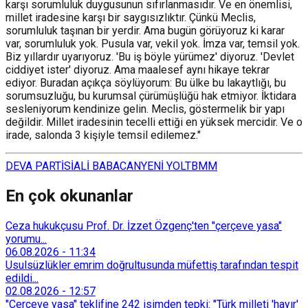
karşı sorumluluk duygusunun sıfırlanmasıdır. Ve en önemlisi,
millet iradesine karşı bir saygısızlıktır. Çünkü Meclis,
sorumluluk taşınan bir yerdir. Ama bugün görüyoruz ki karar
var, sorumluluk yok. Pusula var, vekil yok. İmza var, temsil yok.
Biz yıllardır uyarıyoruz. 'Bu iş böyle yürümez' diyoruz. 'Devlet
ciddiyet ister' diyoruz. Ama maalesef aynı hikaye tekrar
ediyor. Buradan açıkça söylüyorum: Bu ülke bu lakaytlığı, bu
sorumsuzluğu, bu kurumsal çürümüşlüğü hak etmiyor. İktidara
sesleniyorum kendinize gelin. Meclis, göstermelik bir yapı
değildir. Millet iradesinin tecelli ettiği en yüksek mercidir. Ve o
irade, salonda 3 kişiyle temsil edilemez."
DEVA PARTİSİ
ALİ BABACAN
YENİ YOL
TBMM
En çok okunanlar
Ceza hukukçusu Prof. Dr. İzzet Özgenç'ten "çerçeve yasa"
yorumu...
06.08.2026
-
11:34
Usulsüzlükler emrim doğrultusunda müfettiş tarafından tespit
edildi...
02.08.2026
-
12:57
"Çerçeve yasa" teklifine 242 isimden tepki: "Türk milleti 'hayır'