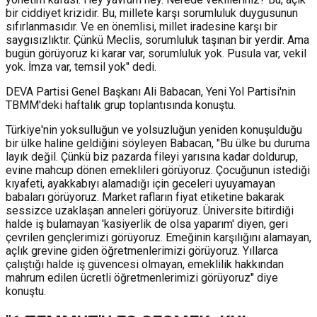
bir ciddiyet krizidir. Bu, millete karşı sorumluluk duygusunun
sıfırlanmasıdır. Ve en önemlisi, millet iradesine karşı bir
saygısızlıktır. Çünkü Meclis, sorumluluk taşınan bir yerdir. Ama
bugün görüyoruz ki karar var, sorumluluk yok. Pusula var, vekil
yok. İmza var, temsil yok" dedi.
DEVA Partisi Genel Başkanı Ali Babacan, Yeni Yol Partisi'nin
TBMM'deki haftalık grup toplantısında konuştu.
Türkiye'nin yoksulluğun ve yolsuzluğun yeniden konuşulduğu
bir ülke haline geldiğini söyleyen Babacan, "Bu ülke bu duruma
layık değil. Çünkü biz pazarda fileyi yarısına kadar doldurup,
evine mahcup dönen emeklileri görüyoruz. Çocuğunun istediği
kıyafeti, ayakkabıyı alamadığı için geceleri uyuyamayan
babaları görüyoruz. Market rafların fiyat etiketine bakarak
sessizce uzaklaşan anneleri görüyoruz. Üniversite bitirdiği
halde iş bulamayan 'kasiyerlik de olsa yaparım' diyen, geri
çevrilen gençlerimizi görüyoruz. Emeğinin karşılığını alamayan,
açlık grevine giden öğretmenlerimizi görüyoruz. Yıllarca
çalıştığı halde iş güvencesi olmayan, emeklilik hakkından
mahrum edilen ücretli öğretmenlerimizi görüyoruz" diye
konuştu.