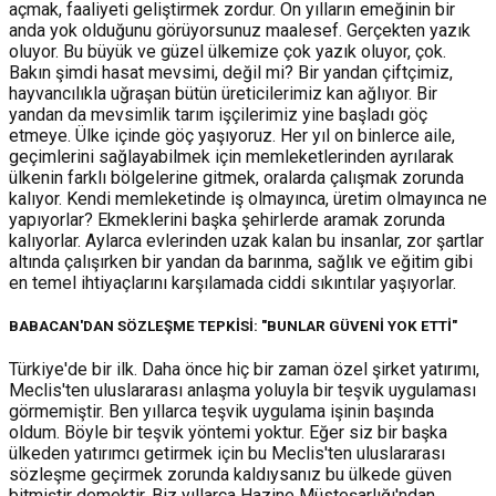
açmak, faaliyeti geliştirmek zordur. On yılların emeğinin bir
anda yok olduğunu görüyorsunuz maalesef. Gerçekten yazık
oluyor. Bu büyük ve güzel ülkemize çok yazık oluyor, çok.
Bakın şimdi hasat mevsimi, değil mi? Bir yandan çiftçimiz,
hayvancılıkla uğraşan bütün üreticilerimiz kan ağlıyor. Bir
yandan da mevsimlik tarım işçilerimiz yine başladı göç
etmeye. Ülke içinde göç yaşıyoruz. Her yıl on binlerce aile,
geçimlerini sağlayabilmek için memleketlerinden ayrılarak
ülkenin farklı bölgelerine gitmek, oralarda çalışmak zorunda
kalıyor. Kendi memleketinde iş olmayınca, üretim olmayınca ne
yapıyorlar? Ekmeklerini başka şehirlerde aramak zorunda
kalıyorlar. Aylarca evlerinden uzak kalan bu insanlar, zor şartlar
altında çalışırken bir yandan da barınma, sağlık ve eğitim gibi
en temel ihtiyaçlarını karşılamada ciddi sıkıntılar yaşıyorlar.
BABACAN'DAN SÖZLEŞME TEPKİSİ: "BUNLAR GÜVENİ YOK ETTİ"
Türkiye'de bir ilk. Daha önce hiç bir zaman özel şirket yatırımı,
Meclis'ten uluslararası anlaşma yoluyla bir teşvik uygulaması
görmemiştir. Ben yıllarca teşvik uygulama işinin başında
oldum. Böyle bir teşvik yöntemi yoktur. Eğer siz bir başka
ülkeden yatırımcı getirmek için bu Meclis'ten uluslararası
sözleşme geçirmek zorunda kaldıysanız bu ülkede güven
bitmiştir demektir. Biz yıllarca Hazine Müsteşarlığı'ndan