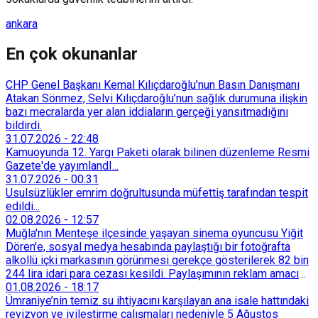
ankara
En çok okunanlar
CHP Genel Başkanı Kemal Kılıçdaroğlu’nun Basın Danışmanı
Atakan Sönmez, Selvi Kılıçdaroğlu’nun sağlık durumuna ilişkin
bazı mecralarda yer alan iddiaların gerçeği yansıtmadığını
bildirdi.
31.07.2026
-
22:48
Kamuoyunda 12. Yargı Paketi olarak bilinen düzenleme Resmi
Gazete'de yayımlandI...
31.07.2026
-
00:31
Usulsüzlükler emrim doğrultusunda müfettiş tarafından tespit
edildi...
02.08.2026
-
12:57
Muğla'nın Menteşe ilçesinde yaşayan sinema oyuncusu Yiğit
Dören'e, sosyal medya hesabında paylaştığı bir fotoğrafta
alkollü içki markasının görünmesi gerekçe gösterilerek 82 bin
244 lira idari para cezası kesildi. Paylaşımının reklam amacı
taşımadığını savunan Dören, cezanın iptali için yargıya
01.08.2026
-
18:17
başvurdu.
Ümraniye’nin temiz su ihtiyacını karşılayan ana isale hattındaki
revizyon ve iyileştirme çalışmaları nedeniyle 5 Ağustos