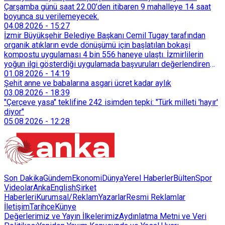
Çarşamba günü saat 22.00’den itibaren 9 mahalleye 14 saat
boyunca su verilemeyecek.
04.08.2026
-
15:27
İzmir Büyükşehir Belediye Başkanı Cemil Tugay tarafından
organik atıkların evde dönüşümü için başlatılan bokaşi
kompostu uygulaması 4 bin 556 haneye ulaştı. İzmirlilerin
yoğun ilgi gösterdiği uygulamada başvuruları değerlendiren
Tarımsal Hizmetler Dairesi Başkanlığı, farklı ilçelerde toplam
01.08.2026
-
14:19
128 bokaşi kompost eğitimi düzenleyerek İzmirlileri
Şehit anne ve babalarına asgari ücret kadar aylık
sürdürülebilir atık yönetimi sistemine dahil etti.
03.08.2026
-
18:39
"Çerçeve yasa" teklifine 242 isimden tepki: "Türk milleti 'hayır'
diyor"
05.08.2026
-
12:28
Son Dakika
Gündem
Ekonomi
Dünya
Yerel Haberler
Bülten
Spor
Videolar
AnkaEnglish
Şirket
Haberleri
Kurumsal/Reklam
Yazarlar
Resmi Reklamlar
İletişim
Tarihçe
Künye
Değerlerimiz ve Yayın İlkelerimiz
Aydınlatma Metni ve Veri