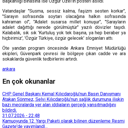
Başkanlığı binasına ise Özgür Özel'in posteri asıldı.
Vatandaşlar "Susma, sessiz kalma, faşizm sesten korkar",
"Sarayın sofrasında soytarı olacağına halkın sofrasında
kahraman ol", "Adalet susarsa millet konuşur", "Sarayların
adalet dağıttığı nerede görülmüştür" yazılı dövizler taşıdı.
Kalabalık, sık sık 'Kurtuluş yok tek başına, ya hep beraber ya
hiçbirimiz', 'Özgür Türkiye, özgür gelecek' sloganları attı.
Öte yandan program öncesinde Ankara Emniyet Müdürlüğü
ekipleri, Güvenpark çevresi ile bölgeye çıkan cadde ve ara
sokaklarda güvenlik tedbirlerini artırdı.
ankara
En çok okunanlar
CHP Genel Başkanı Kemal Kılıçdaroğlu’nun Basın Danışmanı
Atakan Sönmez, Selvi Kılıçdaroğlu’nun sağlık durumuna ilişkin
bazı mecralarda yer alan iddiaların gerçeği yansıtmadığını
bildirdi.
31.07.2026
-
22:48
Kamuoyunda 12. Yargı Paketi olarak bilinen düzenleme Resmi
Gazete'de yayımlandI...