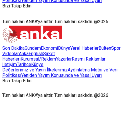
Politikası
Yeniden Yayım Konusunda ve Yasal Uyarı
Bizi Takip Edin
Tüm hakları ANKA'ya aittir. Tüm hakları saklıdır. @2026
Son Dakika
Gündem
Ekonomi
Dünya
Yerel Haberler
Bülten
Spor
Videolar
AnkaEnglish
Şirket
Haberleri
Kurumsal/Reklam
Yazarlar
Resmi Reklamlar
İletişim
Tarihçe
Künye
Değerlerimiz ve Yayın İlkelerimiz
Aydınlatma Metni ve Veri
Politikası
Yeniden Yayım Konusunda ve Yasal Uyarı
Bizi Takip Edin
Tüm hakları ANKA'ya aittir. Tüm hakları saklıdır. @2026