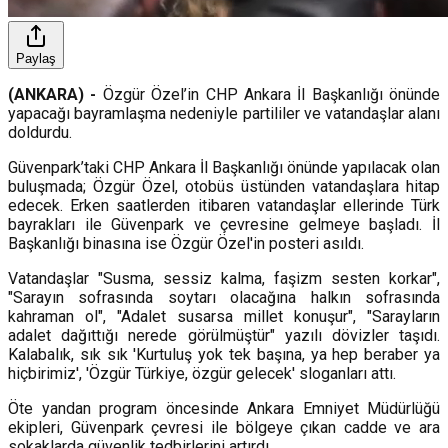
Paylaş
(ANKARA) -
Özgür Özel’in CHP Ankara İl Başkanlığı önünde
yapacağı bayramlaşma nedeniyle partililer ve vatandaşlar alanı
doldurdu.
Güvenpark’taki CHP Ankara İl Başkanlığı önünde yapılacak olan
buluşmada; Özgür Özel, otobüs üstünden vatandaşlara hitap
edecek. Erken saatlerden itibaren vatandaşlar ellerinde Türk
bayrakları ile Güvenpark ve çevresine gelmeye başladı. İl
Başkanlığı binasına ise Özgür Özel'in posteri asıldı.
Vatandaşlar "Susma, sessiz kalma, faşizm sesten korkar",
"Sarayın sofrasında soytarı olacağına halkın sofrasında
kahraman ol", "Adalet susarsa millet konuşur", "Sarayların
adalet dağıttığı nerede görülmüştür" yazılı dövizler taşıdı.
Kalabalık, sık sık 'Kurtuluş yok tek başına, ya hep beraber ya
hiçbirimiz', 'Özgür Türkiye, özgür gelecek' sloganları attı.
Öte yandan program öncesinde Ankara Emniyet Müdürlüğü
ekipleri, Güvenpark çevresi ile bölgeye çıkan cadde ve ara
sokaklarda güvenlik tedbirlerini artırdı.