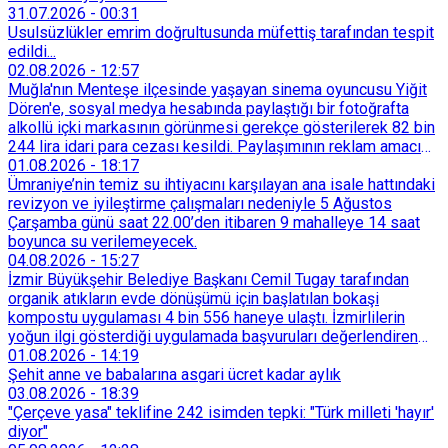
31.07.2026
-
00:31
Usulsüzlükler emrim doğrultusunda müfettiş tarafından tespit
edildi...
02.08.2026
-
12:57
Muğla'nın Menteşe ilçesinde yaşayan sinema oyuncusu Yiğit
Dören'e, sosyal medya hesabında paylaştığı bir fotoğrafta
alkollü içki markasının görünmesi gerekçe gösterilerek 82 bin
244 lira idari para cezası kesildi. Paylaşımının reklam amacı
taşımadığını savunan Dören, cezanın iptali için yargıya
01.08.2026
-
18:17
başvurdu.
Ümraniye’nin temiz su ihtiyacını karşılayan ana isale hattındaki
revizyon ve iyileştirme çalışmaları nedeniyle 5 Ağustos
Çarşamba günü saat 22.00’den itibaren 9 mahalleye 14 saat
boyunca su verilemeyecek.
04.08.2026
-
15:27
İzmir Büyükşehir Belediye Başkanı Cemil Tugay tarafından
organik atıkların evde dönüşümü için başlatılan bokaşi
kompostu uygulaması 4 bin 556 haneye ulaştı. İzmirlilerin
yoğun ilgi gösterdiği uygulamada başvuruları değerlendiren
Tarımsal Hizmetler Dairesi Başkanlığı, farklı ilçelerde toplam
01.08.2026
-
14:19
128 bokaşi kompost eğitimi düzenleyerek İzmirlileri
Şehit anne ve babalarına asgari ücret kadar aylık
sürdürülebilir atık yönetimi sistemine dahil etti.
03.08.2026
-
18:39
"Çerçeve yasa" teklifine 242 isimden tepki: "Türk milleti 'hayır'
diyor"