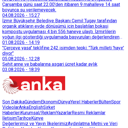
Çarşamba günü saat 22.00’den itibaren 9 mahalleye 14 saat
boyunca su verilemeyecek.
04.08.2026
-
15:27
İzmir Büyükşehir Belediye Başkanı Cemil Tugay tarafından
organik atıkların evde dönüşümü için başlatılan bokaşi
kompostu uygulaması 4 bin 556 haneye ulaştı. İzmirlilerin
yoğun ilgi gösterdiği uygulamada başvuruları değerlendiren
Tarımsal Hizmetler Dairesi Başkanlığı, farklı ilçelerde toplam
01.08.2026
-
14:19
128 bokaşi kompost eğitimi düzenleyerek İzmirlileri
"Çerçeve yasa" teklifine 242 isimden tepki: "Türk milleti 'hayır'
sürdürülebilir atık yönetimi sistemine dahil etti.
diyor"
05.08.2026
-
12:28
Şehit anne ve babalarına asgari ücret kadar aylık
03.08.2026
-
18:39
Son Dakika
Gündem
Ekonomi
Dünya
Yerel Haberler
Bülten
Spor
Videolar
AnkaEnglish
Şirket
Haberleri
Kurumsal/Reklam
Yazarlar
Resmi Reklamlar
İletişim
Tarihçe
Künye
Değerlerimiz ve Yayın İlkelerimiz
Aydınlatma Metni ve Veri