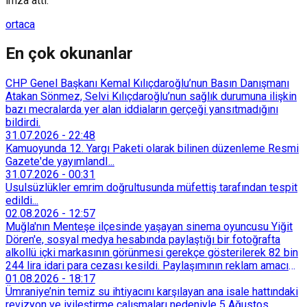
imza attı.
ortaca
En çok okunanlar
CHP Genel Başkanı Kemal Kılıçdaroğlu’nun Basın Danışmanı
Atakan Sönmez, Selvi Kılıçdaroğlu’nun sağlık durumuna ilişkin
bazı mecralarda yer alan iddiaların gerçeği yansıtmadığını
bildirdi.
31.07.2026
-
22:48
Kamuoyunda 12. Yargı Paketi olarak bilinen düzenleme Resmi
Gazete'de yayımlandI...
31.07.2026
-
00:31
Usulsüzlükler emrim doğrultusunda müfettiş tarafından tespit
edildi...
02.08.2026
-
12:57
Muğla'nın Menteşe ilçesinde yaşayan sinema oyuncusu Yiğit
Dören'e, sosyal medya hesabında paylaştığı bir fotoğrafta
alkollü içki markasının görünmesi gerekçe gösterilerek 82 bin
244 lira idari para cezası kesildi. Paylaşımının reklam amacı
taşımadığını savunan Dören, cezanın iptali için yargıya
01.08.2026
-
18:17
başvurdu.
Ümraniye’nin temiz su ihtiyacını karşılayan ana isale hattındaki
revizyon ve iyileştirme çalışmaları nedeniyle 5 Ağustos