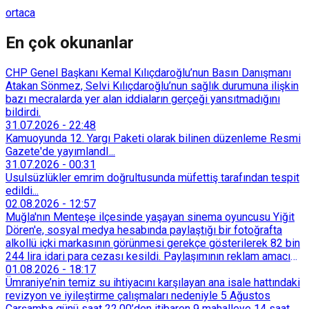
ortaca
En çok okunanlar
CHP Genel Başkanı Kemal Kılıçdaroğlu’nun Basın Danışmanı
Atakan Sönmez, Selvi Kılıçdaroğlu’nun sağlık durumuna ilişkin
bazı mecralarda yer alan iddiaların gerçeği yansıtmadığını
bildirdi.
31.07.2026
-
22:48
Kamuoyunda 12. Yargı Paketi olarak bilinen düzenleme Resmi
Gazete'de yayımlandI...
31.07.2026
-
00:31
Usulsüzlükler emrim doğrultusunda müfettiş tarafından tespit
edildi...
02.08.2026
-
12:57
Muğla'nın Menteşe ilçesinde yaşayan sinema oyuncusu Yiğit
Dören'e, sosyal medya hesabında paylaştığı bir fotoğrafta
alkollü içki markasının görünmesi gerekçe gösterilerek 82 bin
244 lira idari para cezası kesildi. Paylaşımının reklam amacı
taşımadığını savunan Dören, cezanın iptali için yargıya
01.08.2026
-
18:17
başvurdu.
Ümraniye’nin temiz su ihtiyacını karşılayan ana isale hattındaki
revizyon ve iyileştirme çalışmaları nedeniyle 5 Ağustos
Çarşamba günü saat 22.00’den itibaren 9 mahalleye 14 saat