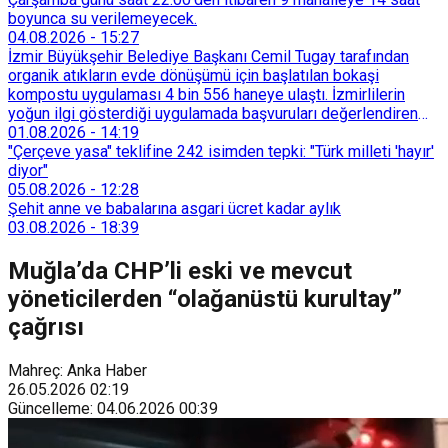
boyunca su verilemeyecek.
04.08.2026
-
15:27
İzmir Büyükşehir Belediye Başkanı Cemil Tugay tarafından
organik atıkların evde dönüşümü için başlatılan bokaşi
kompostu uygulaması 4 bin 556 haneye ulaştı. İzmirlilerin
yoğun ilgi gösterdiği uygulamada başvuruları değerlendiren
Tarımsal Hizmetler Dairesi Başkanlığı, farklı ilçelerde toplam
01.08.2026
-
14:19
128 bokaşi kompost eğitimi düzenleyerek İzmirlileri
"Çerçeve yasa" teklifine 242 isimden tepki: "Türk milleti 'hayır'
sürdürülebilir atık yönetimi sistemine dahil etti.
diyor"
05.08.2026
-
12:28
Şehit anne ve babalarına asgari ücret kadar aylık
03.08.2026
-
18:39
Muğla’da CHP’li eski ve mevcut
yöneticilerden “olağanüstü kurultay”
çağrısı
Mahreç: Anka Haber
26.05.2026
02:19
Güncelleme
:
04.06.2026
00:39