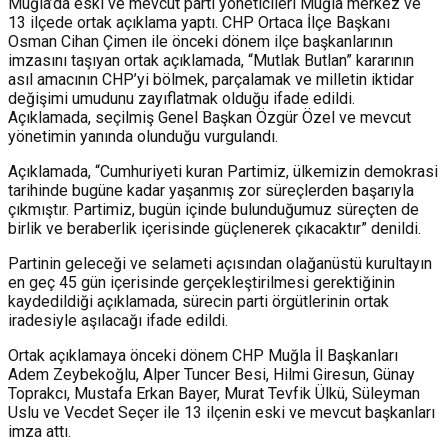
Muğla’da eski ve mevcut parti yöneticileri Muğla merkez ve
13 ilçede ortak açıklama yaptı. CHP Ortaca İlçe Başkanı
Osman Cihan Çimen ile önceki dönem ilçe başkanlarının
imzasını taşıyan ortak açıklamada, “Mutlak Butlan” kararının
asıl amacının CHP’yi bölmek, parçalamak ve milletin iktidar
değişimi umudunu zayıflatmak olduğu ifade edildi.
Açıklamada, seçilmiş Genel Başkan Özgür Özel ve mevcut
yönetimin yanında olunduğu vurgulandı.
Açıklamada, “Cumhuriyeti kuran Partimiz, ülkemizin demokrasi
tarihinde bugüne kadar yaşanmış zor süreçlerden başarıyla
çıkmıştır. Partimiz, bugün içinde bulunduğumuz süreçten de
birlik ve beraberlik içerisinde güçlenerek çıkacaktır” denildi.
Partinin geleceği ve selameti açısından olağanüstü kurultayın
en geç 45 gün içerisinde gerçekleştirilmesi gerektiğinin
kaydedildiği açıklamada, sürecin parti örgütlerinin ortak
iradesiyle aşılacağı ifade edildi.
Ortak açıklamaya önceki dönem CHP Muğla İl Başkanları
Adem Zeybekoğlu, Alper Tuncer Besi, Hilmi Giresun, Günay
Toprakcı, Mustafa Erkan Bayer, Murat Tevfik Ülkü, Süleyman
Uslu ve Vecdet Seçer ile 13 ilçenin eski ve mevcut başkanları
imza attı.