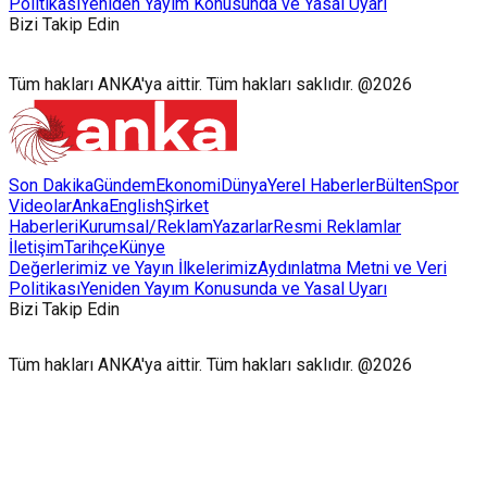
Politikası
Yeniden Yayım Konusunda ve Yasal Uyarı
Bizi Takip Edin
Tüm hakları ANKA'ya aittir. Tüm hakları saklıdır. @2026
Son Dakika
Gündem
Ekonomi
Dünya
Yerel Haberler
Bülten
Spor
Videolar
AnkaEnglish
Şirket
Haberleri
Kurumsal/Reklam
Yazarlar
Resmi Reklamlar
İletişim
Tarihçe
Künye
Değerlerimiz ve Yayın İlkelerimiz
Aydınlatma Metni ve Veri
Politikası
Yeniden Yayım Konusunda ve Yasal Uyarı
Bizi Takip Edin
Tüm hakları ANKA'ya aittir. Tüm hakları saklıdır. @2026