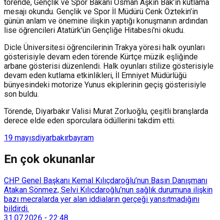
törende, Gençlik ve Spor Bakanı Osman Aşkın Bak’ın kutlama
mesajı okundu. Gençlik ve Spor İl Müdürü Cenk Öztekin’in
günün anlam ve önemine ilişkin yaptığı konuşmanın ardından
lise öğrencileri Atatürk'ün Gençliğe Hitabesi'ni okudu.
Dicle Üniversitesi öğrencilerinin Trakya yöresi halk oyunları
gösterisiyle devam eden törende Kürtçe müzik eşliğinde
arbane gösterisi düzenlendi. Halk oyunları stilize gösterisiyle
devam eden kutlama etkinlikleri, İl Emniyet Müdürlüğü
bünyesindeki motorize Yunus ekiplerinin geçiş gösterisiyle
son buldu.
Törende, Diyarbakır Valisi Murat Zorluoğlu, çeşitli branşlarda
derece elde eden sporculara ödüllerini takdim etti.
19 mayıs
diyarbakır
bayram
En çok okunanlar
CHP Genel Başkanı Kemal Kılıçdaroğlu’nun Basın Danışmanı
Atakan Sönmez, Selvi Kılıçdaroğlu’nun sağlık durumuna ilişkin
bazı mecralarda yer alan iddiaların gerçeği yansıtmadığını
bildirdi.
31.07.2026
-
22:48