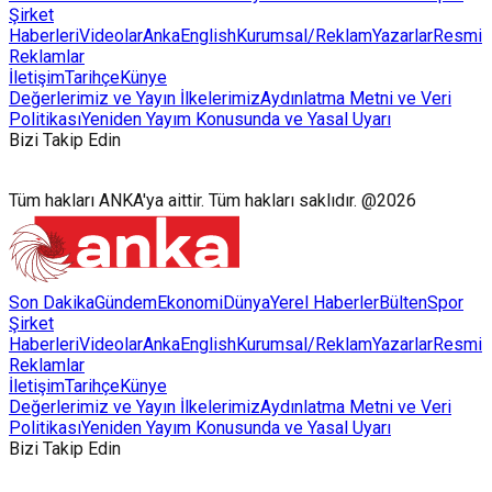
Şirket
Haberleri
Videolar
AnkaEnglish
Kurumsal/Reklam
Yazarlar
Resmi
Reklamlar
İletişim
Tarihçe
Künye
Değerlerimiz ve Yayın İlkelerimiz
Aydınlatma Metni ve Veri
Politikası
Yeniden Yayım Konusunda ve Yasal Uyarı
Bizi Takip Edin
Tüm hakları ANKA'ya aittir. Tüm hakları saklıdır. @2026
Son Dakika
Gündem
Ekonomi
Dünya
Yerel Haberler
Bülten
Spor
Şirket
Haberleri
Videolar
AnkaEnglish
Kurumsal/Reklam
Yazarlar
Resmi
Reklamlar
İletişim
Tarihçe
Künye
Değerlerimiz ve Yayın İlkelerimiz
Aydınlatma Metni ve Veri
Politikası
Yeniden Yayım Konusunda ve Yasal Uyarı
Bizi Takip Edin