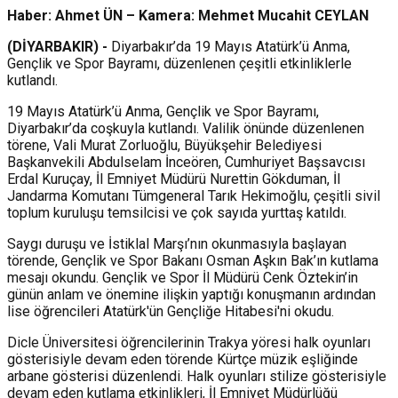
Haber: Ahmet ÜN – Kamera: Mehmet Mucahit CEYLAN
(DİYARBAKIR) -
Diyarbakır’da 19 Mayıs Atatürk’ü Anma,
Gençlik ve Spor Bayramı, düzenlenen çeşitli etkinliklerle
kutlandı.
19 Mayıs Atatürk’ü Anma, Gençlik ve Spor Bayramı,
Diyarbakır’da coşkuyla kutlandı. Valilik önünde düzenlenen
törene, Vali Murat Zorluoğlu, Büyükşehir Belediyesi
Başkanvekili Abdulselam İnceören, Cumhuriyet Başsavcısı
Erdal Kuruçay, İl Emniyet Müdürü Nurettin Gökduman, İl
Jandarma Komutanı Tümgeneral Tarık Hekimoğlu, çeşitli sivil
toplum kuruluşu temsilcisi ve çok sayıda yurttaş katıldı.
Saygı duruşu ve İstiklal Marşı’nın okunmasıyla başlayan
törende, Gençlik ve Spor Bakanı Osman Aşkın Bak’ın kutlama
mesajı okundu. Gençlik ve Spor İl Müdürü Cenk Öztekin’in
günün anlam ve önemine ilişkin yaptığı konuşmanın ardından
lise öğrencileri Atatürk'ün Gençliğe Hitabesi'ni okudu.
Dicle Üniversitesi öğrencilerinin Trakya yöresi halk oyunları
gösterisiyle devam eden törende Kürtçe müzik eşliğinde
arbane gösterisi düzenlendi. Halk oyunları stilize gösterisiyle
devam eden kutlama etkinlikleri, İl Emniyet Müdürlüğü