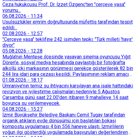
Ceza hukukçusu Prof. Dr. İzzet Özgenç'ten "çerçeve yasa"
yorumu...
06.08.2026
-
11:34
Usulsüzlükler emrim doğrultusunda müfettiş tarafından tespit
edildi...
02.08.2026
-
12:57
"Çerçeve yasa" teklifine 242 isimden tepki: "Türk milleti 'hayır'
diyor"
05.08.2026
-
12:28
Muğla'nın Menteşe ilçesinde yaşayan sinema oyuncusu Yiğit
Dören'e, sosyal medya hesabında paylaştığı bir fotoğrafta
alkollü içki markasının görünmesi gerekçe gösterilerek 82 bin
244 lira idari para cezası kesildi. Paylaşımının reklam amacı
taşımadığını savunan Dören, cezanın iptali için yargıya
01.08.2026
-
18:17
başvurdu.
Ümraniye’nin temiz su ihtiyacını karşılayan ana isale hattındaki
revizyon ve iyileştirme çalışmaları nedeniyle 5 Ağustos
Çarşamba günü saat 22.00’den itibaren 9 mahalleye 14 saat
boyunca su verilemeyecek.
04.08.2026
-
15:27
İzmir Büyükşehir Belediye Başkanı Cemil Tugay tarafından
organik atıkların evde dönüşümü için başlatılan bokaşi
kompostu uygulaması 4 bin 556 haneye ulaştı. İzmirlilerin
yoğun ilgi gösterdiği uygulamada başvuruları değerlendiren