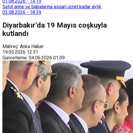
Tarımsal Hizmetler Dairesi Başkanlığı, farklı ilçelerde toplam
01.08.2026
-
14:19
128 bokaşi kompost eğitimi düzenleyerek İzmirlileri
Şehit anne ve babalarına asgari ücret kadar aylık
sürdürülebilir atık yönetimi sistemine dahil etti.
03.08.2026
-
18:39
Diyarbakır’da 19 Mayıs coşkuyla
kutlandı
Mahreç: Anka Haber
19.05.2026
12:31
Güncelleme
:
04.06.2026
01:09