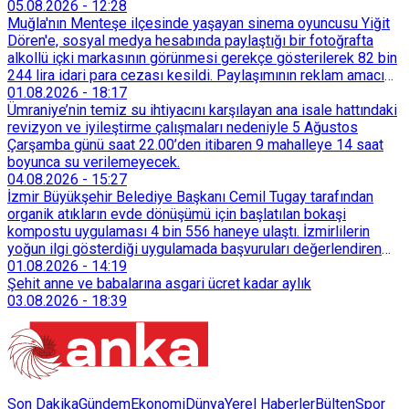
05.08.2026
-
12:28
Muğla'nın Menteşe ilçesinde yaşayan sinema oyuncusu Yiğit
Dören'e, sosyal medya hesabında paylaştığı bir fotoğrafta
alkollü içki markasının görünmesi gerekçe gösterilerek 82 bin
244 lira idari para cezası kesildi. Paylaşımının reklam amacı
taşımadığını savunan Dören, cezanın iptali için yargıya
01.08.2026
-
18:17
başvurdu.
Ümraniye’nin temiz su ihtiyacını karşılayan ana isale hattındaki
revizyon ve iyileştirme çalışmaları nedeniyle 5 Ağustos
Çarşamba günü saat 22.00’den itibaren 9 mahalleye 14 saat
boyunca su verilemeyecek.
04.08.2026
-
15:27
İzmir Büyükşehir Belediye Başkanı Cemil Tugay tarafından
organik atıkların evde dönüşümü için başlatılan bokaşi
kompostu uygulaması 4 bin 556 haneye ulaştı. İzmirlilerin
yoğun ilgi gösterdiği uygulamada başvuruları değerlendiren
Tarımsal Hizmetler Dairesi Başkanlığı, farklı ilçelerde toplam
01.08.2026
-
14:19
128 bokaşi kompost eğitimi düzenleyerek İzmirlileri
Şehit anne ve babalarına asgari ücret kadar aylık
sürdürülebilir atık yönetimi sistemine dahil etti.
03.08.2026
-
18:39
Son Dakika
Gündem
Ekonomi
Dünya
Yerel Haberler
Bülten
Spor