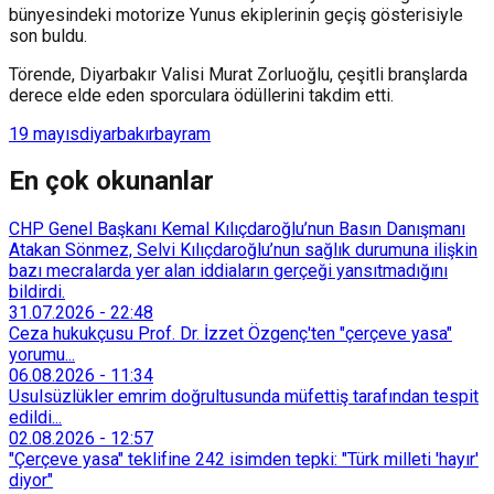
bünyesindeki motorize Yunus ekiplerinin geçiş gösterisiyle
son buldu.
Törende, Diyarbakır Valisi Murat Zorluoğlu, çeşitli branşlarda
derece elde eden sporculara ödüllerini takdim etti.
19 mayıs
diyarbakır
bayram
En çok okunanlar
CHP Genel Başkanı Kemal Kılıçdaroğlu’nun Basın Danışmanı
Atakan Sönmez, Selvi Kılıçdaroğlu’nun sağlık durumuna ilişkin
bazı mecralarda yer alan iddiaların gerçeği yansıtmadığını
bildirdi.
31.07.2026
-
22:48
Ceza hukukçusu Prof. Dr. İzzet Özgenç'ten "çerçeve yasa"
yorumu...
06.08.2026
-
11:34
Usulsüzlükler emrim doğrultusunda müfettiş tarafından tespit
edildi...
02.08.2026
-
12:57
"Çerçeve yasa" teklifine 242 isimden tepki: "Türk milleti 'hayır'
diyor"