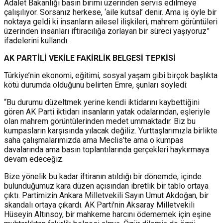
Adalet Bakanlığı basın birimi üzerinden servis edilmeye
çalışılıyor. Sorsanız herkese, ‘aile kutsal’ denir. Ama iş öyle bir
noktaya geldi ki insanların ailesel ilişkileri, mahrem görüntüleri
üzerinden insanları iftiracılığa zorlayan bir süreci yaşıyoruz”
ifadelerini kullandı.
AK PARTİLİ VEKİLE FAKİRLİK BELGESİ TEPKİSİ
Türkiye’nin ekonomi, eğitimi, sosyal yaşam gibi birçok başlıkta
kötü durumda olduğunu belirten Emre, şunları söyledi:
“Bu durumu düzeltmek yerine kendi iktidarını kaybettiğini
gören AK Parti iktidarı insanların yatak odalarından, eşleriyle
olan mahrem görüntülerinden medet ummaktadır. Biz bu
kumpasların karşısında yılacak değiliz. Yurttaşlarımızla birlikte
saha çalışmalarımızda ama Meclis’te ama o kumpas
davalarında ama basın toplantılarında gerçekleri haykırmaya
devam edeceğiz.
Bize yönelik bu kadar iftiranın atıldığı bir dönemde, içinde
bulunduğumuz kara düzen açısından ibretlik bir tablo ortaya
çıktı. Partimizin Ankara Milletvekili Sayın Umut Akdoğan, bir
skandalı ortaya çıkardı. AK Parti'nin Aksaray Milletvekili
Hüseyin Altınsoy, bir mahkeme harcını ödememek için eşine