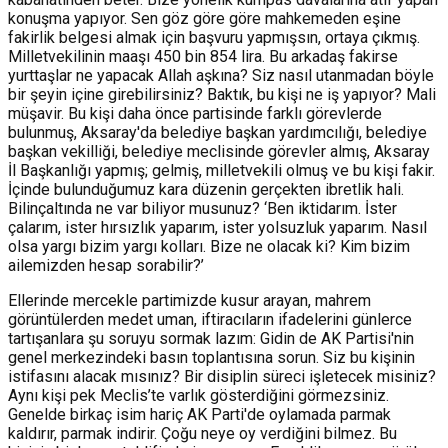
konuşma yapıyor. Sen göz göre göre mahkemeden eşine
fakirlik belgesi almak için başvuru yapmışsın, ortaya çıkmış.
Milletvekilinin maaşı 450 bin 854 lira. Bu arkadaş fakirse
yurttaşlar ne yapacak Allah aşkına? Siz nasıl utanmadan böyle
bir şeyin içine girebilirsiniz? Baktık, bu kişi ne iş yapıyor? Mali
müşavir. Bu kişi daha önce partisinde farklı görevlerde
bulunmuş, Aksaray'da belediye başkan yardımcılığı, belediye
başkan vekilliği, belediye meclisinde görevler almış, Aksaray
İl Başkanlığı yapmış; gelmiş, milletvekili olmuş ve bu kişi fakir.
İçinde bulunduğumuz kara düzenin gerçekten ibretlik hali.
Bilinçaltında ne var biliyor musunuz? ‘Ben iktidarım. İster
çalarım, ister hırsızlık yaparım, ister yolsuzluk yaparım. Nasıl
olsa yargı bizim yargı kolları. Bize ne olacak ki? Kim bizim
ailemizden hesap sorabilir?’
Ellerinde mercekle partimizde kusur arayan, mahrem
görüntülerden medet uman, iftiracıların ifadelerini günlerce
tartışanlara şu soruyu sormak lazım: Gidin de AK Partisi'nin
genel merkezindeki basın toplantısına sorun. Siz bu kişinin
istifasını alacak mısınız? Bir disiplin süreci işletecek misiniz?
Aynı kişi pek Meclis’te varlık gösterdiğini görmezsiniz.
Genelde birkaç isim hariç AK Parti'de oylamada parmak
kaldırır, parmak indirir. Çoğu neye oy verdiğini bilmez. Bu