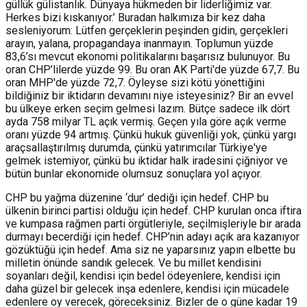
güllük gülistanlık. Dünyaya hükmeden bir liderliğimiz var.
Herkes bizi kıskanıyor.’ Buradan halkımıza bir kez daha
sesleniyorum: Lütfen gerçeklerin peşinden gidin, gerçekleri
arayın, yalana, propagandaya inanmayın. Toplumun yüzde
83,6’sı mevcut ekonomi politikalarını başarısız bulunuyor. Bu
oran CHP’lilerde yüzde 99. Bu oran AK Parti'de yüzde 67,7. Bu
oran MHP'de yüzde 72,7. Öyleyse sizi kötü yönettiğini
bildiğiniz bir iktidarın devamını niye isteyesiniz? Bir an evvel
bu ülkeye erken seçim gelmesi lazım. Bütçe sadece ilk dört
ayda 758 milyar TL açık vermiş. Geçen yıla göre açık verme
oranı yüzde 94 artmış. Çünkü hukuk güvenliği yok, çünkü yargı
araçsallaştırılmış durumda, çünkü yatırımcılar Türkiye'ye
gelmek istemiyor, çünkü bu iktidar halk iradesini çiğniyor ve
bütün bunlar ekonomide olumsuz sonuçlara yol açıyor.
CHP bu yağma düzenine ‘dur’ dediği için hedef. CHP bu
ülkenin birinci partisi olduğu için hedef. CHP kurulan onca iftira
ve kumpasa rağmen parti örgütleriyle, seçilmişleriyle bir arada
durmayı becerdiği için hedef. CHP’nin adayı açık ara kazanıyor
gözüktüğü için hedef. Ama siz ne yaparsınız yapın elbette bu
milletin önünde sandık gelecek. Ve bu millet kendisini
soyanları değil, kendisi için bedel ödeyenlere, kendisi için
daha güzel bir gelecek inşa edenlere, kendisi için mücadele
edenlere oy verecek, göreceksiniz. Bizler de o güne kadar 19