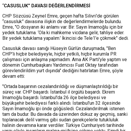
“
CASUSLUK” DAVASI DEĞERLENDİRMESİ
CHP Sözcüsü Zeynel Emre, geçen hafta Silivri’de görülen
“casusluk” davasına ilişkin de değerlendirmelerde bulundu.
Emre, "O dosyanın iki anlamı var. Bir: Sayın İmamoğlu için bir
yedek tutuklama. ‘Ola ki mahkeme vicdana gelir, tahliye eder.
Bir yedek tutuklama yapalım.’ İkincisi de Tele1'e çökmek" dedi.
Casusluk davası sanığı Hüseyin Gün'ün duruşmada, "Ben
CHP’li hiçbir belediyeyle, hiçbir yetkili, hiçbir kurumla PR
çalışması için anlaşma yapmadım. Ama AK Parti'yle yaptım ve
dönemin Cumhurbaşkanı Yardımcısı Fuat Oktay tarafından
görevlendirildim yurt dışında" dediğini hatırlatan Emre, şöyle
devam etti:
"Ortada başarının cezalandırıldığı ve düşmanlaştırıldığı bir
süreç var. CHP başardı. İstanbul il örgütü başardı. Ekrem
İmamoğlu başardı. İstanbul'da 26 ilçe belediyesi ve
büyükşehir belediyesi farklı alındı. İstanbul'un 32 ilçesinde
Sayın İmamoğlu ipi önde göğüsledi. Cezalandırılmak istenen
tam da budur. Bu davada da üzerinden dokuz ay geçmiş, sanki
toplanacak delil varmış gibi sudan gerekçelerle tutukluluk
halinin devamına karar verdiler. Türkiye Cumhuriyeti tarihinde
yargı eliyle insanların malına-mülküne çökme yoktu. Şimdi bir