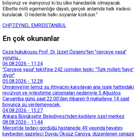
biliyoruz ve inanıyoruz ki bu ülke hanedanlık olmayacak.
Elbette milli egemenliğe dayalı, gerçek anlamda halk iradesi
kurulacak. O nedenle halkı soyanlar korksun.”
CHP
ZEYNEL EMRE
İSTANBUL
En çok okunanlar
Ceza hukukçusu Prof. Dr. İzzet Özgenç'ten "çerçeve yasa"
yorumu...
06.08.2026
-
11:34
"Çerçeve yasa" teklifine 242 isimden tepki: "Türk milleti 'hayır'
diyor"
05.08.2026
-
12:28
Ümraniye’nin temiz su ihtiyacını karşılayan ana isale hattındaki
revizyon ve iyileştirme çalışmaları nedeniyle 5 Ağustos
Çarşamba günü saat 22.00’den itibaren 9 mahalleye 14 saat
boyunca su verilemeyecek.
04.08.2026
-
15:27
Ankara Büyükşehir Belediyesi'nden kedilere özel merkez
08.08.2026
-
11:44
Mersin'de tedavi gördüğü hastanede 49 yaşında hayatını
kaybeden gazeteci Duygu Öksüz Canova, düzenlenen cenaze