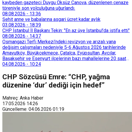
kaybeden gazeteci Duygu Öksüz Canova, düzenlenen cenaze
töreniyle son yolculuğuna uğurlandı.
08.08.2026
-
13:36
Şehit anne ve babalarına asgari ücret kadar aylık
03.08.2026
-
18:39
CHP İstanbul İl Başkanı Tekin: "En az üye İstanbul’da istifa etti"
08.08.2026
-
14:37
Osmangazi Terfi Merkezi’ndeki revizyon ve arızalı vana
değişim çalışmaları nedeniyle 5-6 Ağustos 2026 tarihlerinde
Arnavutköy, Büyükçekmece, Çatalca, Eyüpsultan, Avcılar,
Başakşehir ve Esenyurt ilçelerinin bazı mahallelerine 20 saat
süreyle su verilemeyecek.
04.08.2026
-
10:24
CHP Sözcüsü Emre: “CHP, yağma
düzenine ‘dur’ dediği için hedef”
Mahreç: Anka Haber
17.05.2026
14:26
Güncelleme
:
04.06.2026
01:19