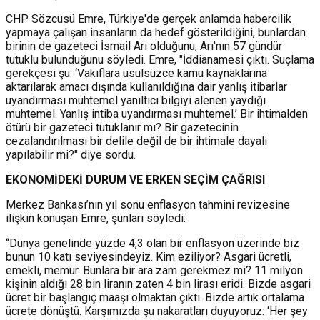
CHP Sözcüsü Emre, Türkiye'de gerçek anlamda habercilik
yapmaya çalışan insanların da hedef gösterildiğini, bunlardan
birinin de gazeteci İsmail Arı olduğunu, Arı'nın 57 gündür
tutuklu bulunduğunu söyledi. Emre, "İddianamesi çıktı. Suçlama
gerekçesi şu: ‘Vakıflara usulsüzce kamu kaynaklarına
aktarılarak amacı dışında kullanıldığına dair yanlış itibarlar
uyandırması muhtemel yanıltıcı bilgiyi alenen yaydığı
muhtemel. Yanlış intiba uyandırması muhtemel.’ Bir ihtimalden
ötürü bir gazeteci tutuklanır mı? Bir gazetecinin
cezalandırılması bir delile değil de bir ihtimale dayalı
yapılabilir mi?" diye sordu.
EKONOMİ
DEKİ DURUM
VE ERKEN SEÇİM ÇAĞRISI
Merkez Bankası’nın yıl sonu enflasyon tahmini revizesine
ilişkin konuşan Emre, şunları söyledi:
“Dünya genelinde yüzde 4,3 olan bir enflasyon üzerinde biz
bunun 10 katı seviyesindeyiz. Kim eziliyor? Asgari ücretli,
emekli, memur. Bunlara bir ara zam gerekmez mi? 11 milyon
kişinin aldığı 28 bin liranın zaten 4 bin lirası eridi. Bizde asgari
ücret bir başlangıç maaşı olmaktan çıktı. Bizde artık ortalama
ücrete dönüştü. Karşımızda şu nakaratları duyuyoruz: ‘Her şey