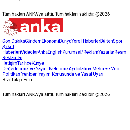
Tüm hakları ANKA'ya aittir. Tüm hakları saklıdır. @2026
Son Dakika
Gündem
Ekonomi
Dünya
Yerel Haberler
Bülten
Spor
Şirket
Haberleri
Videolar
AnkaEnglish
Kurumsal/Reklam
Yazarlar
Resmi
Reklamlar
İletişim
Tarihçe
Künye
Değerlerimiz ve Yayın İlkelerimiz
Aydınlatma Metni ve Veri
Politikası
Yeniden Yayım Konusunda ve Yasal Uyarı
Bizi Takip Edin
Tüm hakları ANKA'ya aittir. Tüm hakları saklıdır. @2026