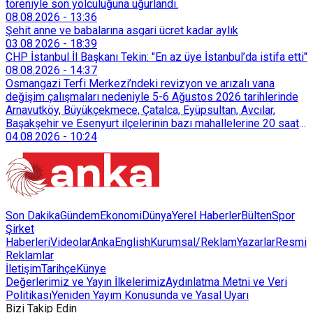
töreniyle son yolculuğuna uğurlandı.
08.08.2026
-
13:36
Şehit anne ve babalarına asgari ücret kadar aylık
03.08.2026
-
18:39
CHP İstanbul İl Başkanı Tekin: "En az üye İstanbul’da istifa etti"
08.08.2026
-
14:37
Osmangazi Terfi Merkezi’ndeki revizyon ve arızalı vana
değişim çalışmaları nedeniyle 5-6 Ağustos 2026 tarihlerinde
Arnavutköy, Büyükçekmece, Çatalca, Eyüpsultan, Avcılar,
Başakşehir ve Esenyurt ilçelerinin bazı mahallelerine 20 saat
süreyle su verilemeyecek.
04.08.2026
-
10:24
Son Dakika
Gündem
Ekonomi
Dünya
Yerel Haberler
Bülten
Spor
Şirket
Haberleri
Videolar
AnkaEnglish
Kurumsal/Reklam
Yazarlar
Resmi
Reklamlar
İletişim
Tarihçe
Künye
Değerlerimiz ve Yayın İlkelerimiz
Aydınlatma Metni ve Veri
Politikası
Yeniden Yayım Konusunda ve Yasal Uyarı
Bizi Takip Edin