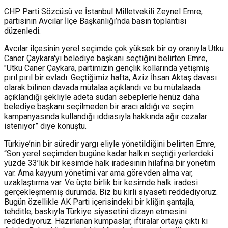
CHP Parti Sözcüsü ve İstanbul Milletvekili Zeynel Emre,
partisinin Avcılar İlçe Başkanlığı’nda basın toplantısı
düzenledi.
Avcılar ilçesinin yerel seçimde çok yüksek bir oy oranıyla Utku
Caner Çaykara'yı belediye başkanı seçtiğini belirten Emre,
"Utku Caner Çaykara, partimizin gençlik kollarında yetişmiş
pırıl pırıl bir evladı. Geçtiğimiz hafta, Aziz İhsan Aktaş davası
olarak bilinen davada mütalaa açıklandı ve bu mütalaada
açıklandığı şekliyle adeta sudan sebeplerle henüz daha
belediye başkanı seçilmeden bir aracı aldığı ve seçim
kampanyasında kullandığı iddiasıyla hakkında ağır cezalar
isteniyor” diye konuştu.
Türkiye’nin bir süredir yargı eliyle yönetildiğini belirten Emre,
“Son yerel seçimden bugüne kadar halkın seçtiği yerlerdeki
yüzde 33’lük bir kesimde halk iradesinin hilafına bir yönetim
var. Ama kayyum yönetimi var ama görevden alma var,
uzaklaştırma var. Ve üçte birlik bir kesimde halk iradesi
gerçekleşmemiş durumda. Biz bu kirli siyaseti reddediyoruz.
Bugün özellikle AK Parti içerisindeki bir kliğin şantajla,
tehditle, baskıyla Türkiye siyasetini dizayn etmesini
reddediyoruz. Hazırlanan kumpaslar, iftiralar ortaya çıktı ki