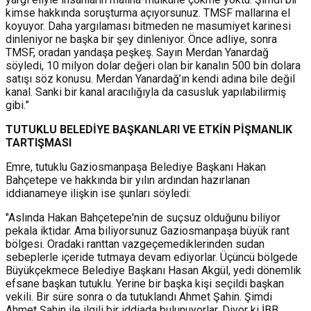
kimse hakkında soruşturma açıyorsunuz. TMSF mallarına el
koyuyor. Daha yargılaması bitmeden ne masumiyet karinesi
dinleniyor ne başka bir şey dinleniyor. Önce adliye, sonra
TMSF, oradan yandaşa peşkeş. Sayın Merdan Yanardağ
söyledi, 10 milyon dolar değeri olan bir kanalın 500 bin dolara
satışı söz konusu. Merdan Yanardağ’ın kendi adına bile değil
kanal. Sanki bir kanal aracılığıyla da casusluk yapılabilirmiş
gibi.”
TUTUKLU BELEDİYE BAŞKANLARI VE ETKİN PİŞMANLIK
TARTIŞMASI
Emre, tutuklu Gaziosmanpaşa Belediye Başkanı Hakan
Bahçetepe ve hakkında bir yılın ardından hazırlanan
iddianameye ilişkin ise şunları söyledi:
"Aslında Hakan Bahçetepe'nin de suçsuz olduğunu biliyor
pekala iktidar. Ama biliyorsunuz Gaziosmanpaşa büyük rant
bölgesi. Oradaki ranttan vazgeçemediklerinden sudan
sebeplerle içeride tutmaya devam ediyorlar. Üçüncü bölgede
Büyükçekmece Belediye Başkanı Hasan Akgül, yedi dönemlik
efsane başkan tutuklu. Yerine bir başka kişi seçildi başkan
vekili. Bir süre sonra o da tutuklandı Ahmet Şahin. Şimdi
Ahmet Şahin ile ilgili bir iddiada bulunuyorlar. Diyor ki İBB