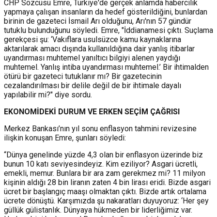
CHP Sözcüsü Emre, Türkiye'de gerçek anlamda habercilik
yapmaya çalışan insanların da hedef gösterildiğini, bunlardan
birinin de gazeteci İsmail Arı olduğunu, Arı'nın 57 gündür
tutuklu bulunduğunu söyledi. Emre, "İddianamesi çıktı. Suçlama
gerekçesi şu: ‘Vakıflara usulsüzce kamu kaynaklarına
aktarılarak amacı dışında kullanıldığına dair yanlış itibarlar
uyandırması muhtemel yanıltıcı bilgiyi alenen yaydığı
muhtemel. Yanlış intiba uyandırması muhtemel.’ Bir ihtimalden
ötürü bir gazeteci tutuklanır mı? Bir gazetecinin
cezalandırılması bir delile değil de bir ihtimale dayalı
yapılabilir mi?" diye sordu.
EKONOMİ
DEKİ DURUM
VE ERKEN SEÇİM ÇAĞRISI
Merkez Bankası’nın yıl sonu enflasyon tahmini revizesine
ilişkin konuşan Emre, şunları söyledi:
“Dünya genelinde yüzde 4,3 olan bir enflasyon üzerinde biz
bunun 10 katı seviyesindeyiz. Kim eziliyor? Asgari ücretli,
emekli, memur. Bunlara bir ara zam gerekmez mi? 11 milyon
kişinin aldığı 28 bin liranın zaten 4 bin lirası eridi. Bizde asgari
ücret bir başlangıç maaşı olmaktan çıktı. Bizde artık ortalama
ücrete dönüştü. Karşımızda şu nakaratları duyuyoruz: ‘Her şey
güllük gülistanlık. Dünyaya hükmeden bir liderliğimiz var.