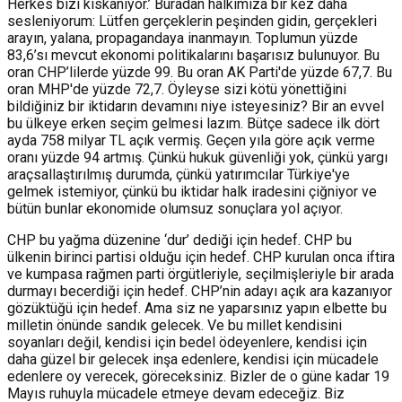
Herkes bizi kıskanıyor.’ Buradan halkımıza bir kez daha
sesleniyorum: Lütfen gerçeklerin peşinden gidin, gerçekleri
arayın, yalana, propagandaya inanmayın. Toplumun yüzde
83,6’sı mevcut ekonomi politikalarını başarısız bulunuyor. Bu
oran CHP’lilerde yüzde 99. Bu oran AK Parti'de yüzde 67,7. Bu
oran MHP'de yüzde 72,7. Öyleyse sizi kötü yönettiğini
bildiğiniz bir iktidarın devamını niye isteyesiniz? Bir an evvel
bu ülkeye erken seçim gelmesi lazım. Bütçe sadece ilk dört
ayda 758 milyar TL açık vermiş. Geçen yıla göre açık verme
oranı yüzde 94 artmış. Çünkü hukuk güvenliği yok, çünkü yargı
araçsallaştırılmış durumda, çünkü yatırımcılar Türkiye'ye
gelmek istemiyor, çünkü bu iktidar halk iradesini çiğniyor ve
bütün bunlar ekonomide olumsuz sonuçlara yol açıyor.
CHP bu yağma düzenine ‘dur’ dediği için hedef. CHP bu
ülkenin birinci partisi olduğu için hedef. CHP kurulan onca iftira
ve kumpasa rağmen parti örgütleriyle, seçilmişleriyle bir arada
durmayı becerdiği için hedef. CHP’nin adayı açık ara kazanıyor
gözüktüğü için hedef. Ama siz ne yaparsınız yapın elbette bu
milletin önünde sandık gelecek. Ve bu millet kendisini
soyanları değil, kendisi için bedel ödeyenlere, kendisi için
daha güzel bir gelecek inşa edenlere, kendisi için mücadele
edenlere oy verecek, göreceksiniz. Bizler de o güne kadar 19
Mayıs ruhuyla mücadele etmeye devam edeceğiz. Biz