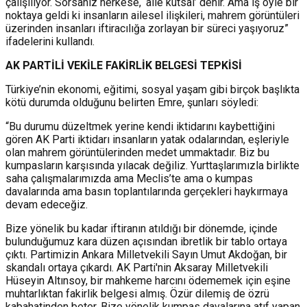
çalışılıyor. Sorsanız herkese, ‘aile kutsal’ denir. Ama iş öyle bir
noktaya geldi ki insanların ailesel ilişkileri, mahrem görüntüleri
üzerinden insanları iftiracılığa zorlayan bir süreci yaşıyoruz”
ifadelerini kullandı.
AK PARTİLİ VEKİLE FAKİRLİK BELGESİ TEPKİSİ
Türkiye’nin ekonomi, eğitimi, sosyal yaşam gibi birçok başlıkta
kötü durumda olduğunu belirten Emre, şunları söyledi:
“Bu durumu düzeltmek yerine kendi iktidarını kaybettiğini
gören AK Parti iktidarı insanların yatak odalarından, eşleriyle
olan mahrem görüntülerinden medet ummaktadır. Biz bu
kumpasların karşısında yılacak değiliz. Yurttaşlarımızla birlikte
saha çalışmalarımızda ama Meclis’te ama o kumpas
davalarında ama basın toplantılarında gerçekleri haykırmaya
devam edeceğiz.
Bize yönelik bu kadar iftiranın atıldığı bir dönemde, içinde
bulunduğumuz kara düzen açısından ibretlik bir tablo ortaya
çıktı. Partimizin Ankara Milletvekili Sayın Umut Akdoğan, bir
skandalı ortaya çıkardı. AK Parti'nin Aksaray Milletvekili
Hüseyin Altınsoy, bir mahkeme harcını ödememek için eşine
muhtarlıktan fakirlik belgesi almış. Özür dilemiş de özrü
kabahatinden beter. Bize yönelik kumpas davalarına atıf yapan