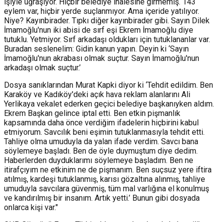
işiyle uğraşıyor. Hiçbir belediye ihalesine girmemiş. 143
eylem var, hiçbir yerde suçlanmıyor. Ama içeride yatılıyor.
Niye? Kayınbirader. Tıpkı diğer kayınbirader gibi. Sayın Dilek
İmamoğlu'nun iki abisi de sırf eşi Ekrem İmamoğlu diye
tutuklu. Yetmiyor. Sırf arkadaşı oldukları için tutuklananlar var.
Buradan seslenelim: Gidin kanun yapın. Deyin ki ‘Sayın
İmamoğlu'nun akrabası olmak suçtur. Sayın İmamoğlu'nun
arkadaşı olmak suçtur.’
Dosya sanıklarından Murat Kapki diyor ki ‘Tehdit edildim. Ben
Karaköy ve Kadıköy'deki açık hava reklam alanlarını Ali
Yerlikaya vekalet ederken geçici belediye başkanıyken aldım.
Ekrem Başkan gelince iptal etti. Ben etkin pişmanlık
kapsamında daha önce verdiğim ifadelerin hiçbirini kabul
etmiyorum. Savcılık beni eşimin tutuklanmasıyla tehdit etti.
Tahliye olma umuduyla da yalan ifade verdim. Savcı bana
söylemeye başladı. Ben de öyle duymuştum diye dedim.
Haberlerden duyduklarımı söylemeye başladım. Ben ne
itirafçıyım ne etkinim ne de pişmanım. Ben suçsuz yere iftira
atılmış, kardeşi tutuklanmış, karısı gözaltına alınmış, tahliye
umuduyla savcılara güvenmiş, tüm mal varlığına el konulmuş
ve kandırılmış bir insanım. Artık yetti.’ Bunun gibi dosyada
onlarca kişi var."