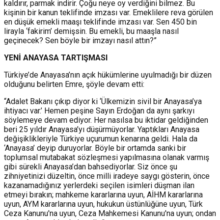
kaldırır, parmak indirir. Çoğu neye oy verdiğini bilmez. Bu
kişinin bir kanun teklifinde imzası var. Emeklilere reva görülen
en düşük emekli maaşı teklifinde imzası var. Sen 450 bin
lirayla ‘fakirim’ demişsin. Bu emekli, bu maaşla nasıl
geçinecek? Sen böyle bir imzayı nasıl attın?”
YENİ ANAYASA TARTIŞM
ASI
Türkiye’de Anayasa’nın açık hükümlerine uyulmadığı bir düzen
olduğunu belirten Emre, şöyle devam etti:
“Adalet Bakanı çıkıp diyor ki ‘Ülkemizin sivil bir Anayasa’ya
ihtiyacı var.’ Hemen peşine Sayın Erdoğan da aynı şarkıyı
söylemeye devam ediyor. Her nasılsa bu iktidar geldiğinden
beri 25 yıldır Anayasa’yı düşürmüyorlar. Yaptıkları Anayasa
değişiklikleriyle Türkiye uçurumun kenarına geldi. Hala da
‘Anayasa’ deyip duruyorlar. Böyle bir ortamda sanki bir
toplumsal mutabakat sözleşmesi yapılmasına olanak varmış
gibi sürekli Anayasa’dan bahsediyorlar. Siz önce şu
zihniyetinizi düzeltin, önce milli iradeye saygı gösterin, önce
kazanamadığınız yerlerdeki seçilen isimleri düşman ilan
etmeyi bırakın; mahkeme kararlarına uyun, AİHM kararlarına
uyun, AYM kararlarına uyun, hukukun üstünlüğüne uyun, Türk
Ceza Kanunu'na uyun, Ceza Mahkemesi Kanunu'na uyun; ondan