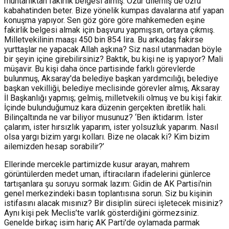
muhtarlıktan fakirlik belgesi almış. Özür dilemiş de özrü
kabahatinden beter. Bize yönelik kumpas davalarına atıf yapan
konuşma yapıyor. Sen göz göre göre mahkemeden eşine
fakirlik belgesi almak için başvuru yapmışsın, ortaya çıkmış.
Milletvekilinin maaşı 450 bin 854 lira. Bu arkadaş fakirse
yurttaşlar ne yapacak Allah aşkına? Siz nasıl utanmadan böyle
bir şeyin içine girebilirsiniz? Baktık, bu kişi ne iş yapıyor? Mali
müşavir. Bu kişi daha önce partisinde farklı görevlerde
bulunmuş, Aksaray'da belediye başkan yardımcılığı, belediye
başkan vekilliği, belediye meclisinde görevler almış, Aksaray
İl Başkanlığı yapmış; gelmiş, milletvekili olmuş ve bu kişi fakir.
İçinde bulunduğumuz kara düzenin gerçekten ibretlik hali.
Bilinçaltında ne var biliyor musunuz? ‘Ben iktidarım. İster
çalarım, ister hırsızlık yaparım, ister yolsuzluk yaparım. Nasıl
olsa yargı bizim yargı kolları. Bize ne olacak ki? Kim bizim
ailemizden hesap sorabilir?’
Ellerinde mercekle partimizde kusur arayan, mahrem
görüntülerden medet uman, iftiracıların ifadelerini günlerce
tartışanlara şu soruyu sormak lazım: Gidin de AK Partisi'nin
genel merkezindeki basın toplantısına sorun. Siz bu kişinin
istifasını alacak mısınız? Bir disiplin süreci işletecek misiniz?
Aynı kişi pek Meclis’te varlık gösterdiğini görmezsiniz.
Genelde birkaç isim hariç AK Parti'de oylamada parmak