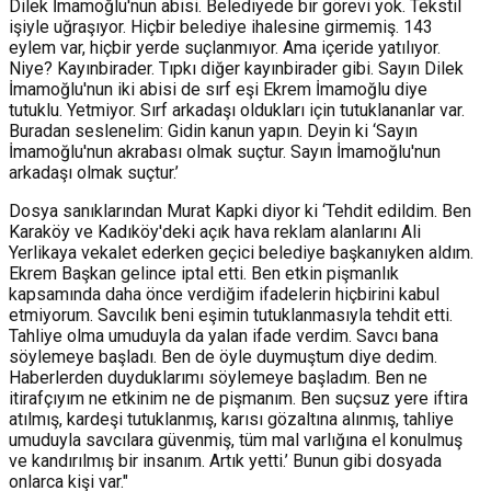
Dilek İmamoğlu'nun abisi. Belediyede bir görevi yok. Tekstil
işiyle uğraşıyor. Hiçbir belediye ihalesine girmemiş. 143
eylem var, hiçbir yerde suçlanmıyor. Ama içeride yatılıyor.
Niye? Kayınbirader. Tıpkı diğer kayınbirader gibi. Sayın Dilek
İmamoğlu'nun iki abisi de sırf eşi Ekrem İmamoğlu diye
tutuklu. Yetmiyor. Sırf arkadaşı oldukları için tutuklananlar var.
Buradan seslenelim: Gidin kanun yapın. Deyin ki ‘Sayın
İmamoğlu'nun akrabası olmak suçtur. Sayın İmamoğlu'nun
arkadaşı olmak suçtur.’
Dosya sanıklarından Murat Kapki diyor ki ‘Tehdit edildim. Ben
Karaköy ve Kadıköy'deki açık hava reklam alanlarını Ali
Yerlikaya vekalet ederken geçici belediye başkanıyken aldım.
Ekrem Başkan gelince iptal etti. Ben etkin pişmanlık
kapsamında daha önce verdiğim ifadelerin hiçbirini kabul
etmiyorum. Savcılık beni eşimin tutuklanmasıyla tehdit etti.
Tahliye olma umuduyla da yalan ifade verdim. Savcı bana
söylemeye başladı. Ben de öyle duymuştum diye dedim.
Haberlerden duyduklarımı söylemeye başladım. Ben ne
itirafçıyım ne etkinim ne de pişmanım. Ben suçsuz yere iftira
atılmış, kardeşi tutuklanmış, karısı gözaltına alınmış, tahliye
umuduyla savcılara güvenmiş, tüm mal varlığına el konulmuş
ve kandırılmış bir insanım. Artık yetti.’ Bunun gibi dosyada
onlarca kişi var."