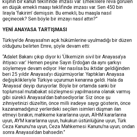
kişinin bir kanun teklifinde imzası var. Emeklilere reva görülen
en düşük emekli maaşı teklifinde imzası var. Sen 450 bin
lirayla ‘fakirim’ demişsin. Bu emekli, bu maaşla nasıl
geçinecek? Sen böyle bir imzayı nasıl attın?”
YENİ ANAYASA TARTIŞM
ASI
Türkiye’de Anayasa’nın açık hükümlerine uyulmadığı bir düzen
olduğunu belirten Emre, şöyle devam etti:
“Adalet Bakanı çıkıp diyor ki ‘Ülkemizin sivil bir Anayasa’ya
ihtiyacı var.’ Hemen peşine Sayın Erdoğan da aynı şarkıyı
söylemeye devam ediyor. Her nasılsa bu iktidar geldiğinden
beri 25 yıldır Anayasa’yı düşürmüyorlar. Yaptıkları Anayasa
değişiklikleriyle Türkiye uçurumun kenarına geldi. Hala da
‘Anayasa’ deyip duruyorlar. Böyle bir ortamda sanki bir
toplumsal mutabakat sözleşmesi yapılmasına olanak varmış
gibi sürekli Anayasa’dan bahsediyorlar. Siz önce şu
zihniyetinizi düzeltin, önce milli iradeye saygı gösterin, önce
kazanamadığınız yerlerdeki seçilen isimleri düşman ilan
etmeyi bırakın; mahkeme kararlarına uyun, AİHM kararlarına
uyun, AYM kararlarına uyun, hukukun üstünlüğüne uyun, Türk
Ceza Kanunu'na uyun, Ceza Mahkemesi Kanunu'na uyun; ondan
sonra Anayasa’dan bahsedin.”