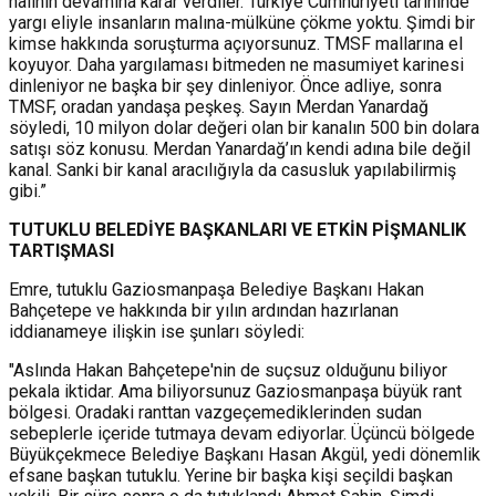
halinin devamına karar verdiler. Türkiye Cumhuriyeti tarihinde
yargı eliyle insanların malına-mülküne çökme yoktu. Şimdi bir
kimse hakkında soruşturma açıyorsunuz. TMSF mallarına el
koyuyor. Daha yargılaması bitmeden ne masumiyet karinesi
dinleniyor ne başka bir şey dinleniyor. Önce adliye, sonra
TMSF, oradan yandaşa peşkeş. Sayın Merdan Yanardağ
söyledi, 10 milyon dolar değeri olan bir kanalın 500 bin dolara
satışı söz konusu. Merdan Yanardağ’ın kendi adına bile değil
kanal. Sanki bir kanal aracılığıyla da casusluk yapılabilirmiş
gibi.”
TUTUKLU BELEDİYE BAŞKANLARI VE ETKİN PİŞMANLIK
TARTIŞMASI
Emre, tutuklu Gaziosmanpaşa Belediye Başkanı Hakan
Bahçetepe ve hakkında bir yılın ardından hazırlanan
iddianameye ilişkin ise şunları söyledi:
"Aslında Hakan Bahçetepe'nin de suçsuz olduğunu biliyor
pekala iktidar. Ama biliyorsunuz Gaziosmanpaşa büyük rant
bölgesi. Oradaki ranttan vazgeçemediklerinden sudan
sebeplerle içeride tutmaya devam ediyorlar. Üçüncü bölgede
Büyükçekmece Belediye Başkanı Hasan Akgül, yedi dönemlik
efsane başkan tutuklu. Yerine bir başka kişi seçildi başkan