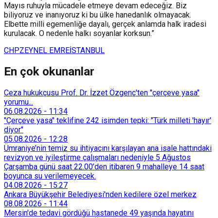
Mayıs ruhuyla mücadele etmeye devam edeceğiz. Biz
biliyoruz ve inanıyoruz ki bu ülke hanedanlık olmayacak.
Elbette milli egemenliğe dayalı, gerçek anlamda halk iradesi
kurulacak. O nedenle halkı soyanlar korksun.”
CHP
ZEYNEL EMRE
İSTANBUL
En çok okunanlar
Ceza hukukçusu Prof. Dr. İzzet Özgenç'ten "çerçeve yasa"
yorumu...
06.08.2026
-
11:34
"Çerçeve yasa" teklifine 242 isimden tepki: "Türk milleti 'hayır'
diyor"
05.08.2026
-
12:28
Ümraniye’nin temiz su ihtiyacını karşılayan ana isale hattındaki
revizyon ve iyileştirme çalışmaları nedeniyle 5 Ağustos
Çarşamba günü saat 22.00’den itibaren 9 mahalleye 14 saat
boyunca su verilemeyecek.
04.08.2026
-
15:27
Ankara Büyükşehir Belediyesi'nden kedilere özel merkez
08.08.2026
-
11:44
Mersin'de tedavi gördüğü hastanede 49 yaşında hayatını