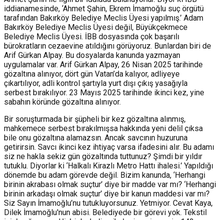
iddianamesinde, ‘Ahmet Şahin, Ekrem İmamoğlu suç örgütü
tarafından Bakırköy Belediye Meclis Üyesi yapılmış.’ Adam
Bakırköy Belediye Meclis Üyesi değil, Büyükçekmece
Belediye Meclis Üyesi. İBB dosyasında çok başarılı
bürokratların cezaevine atıldığını görüyoruz. Bunlardan biri de
Arif Gürkan Alpay. Bu dosyalarda kanunda yazmayan
uygulamalar var. Arif Gürkan Alpay, 26 Nisan 2025 tarihinde
gözaltına alınıyor, dört gün Vatan’da kalıyor, adliyeye
çıkartılıyor, adli kontrol şartıyla yurt dışı çıkış yasağıyla
serbest bırakılıyor. 23 Mayıs 2025 tarihinde ikinci kez, yine
sabahın köründe gözaltına alınıyor.
Bir soruşturmada bir şüpheli bir kez gözaltına alınmış,
mahkemece serbest bırakılmışsa hakkında yeni delil çıksa
bile onu gözaltına alamazsın. Ancak savcının huzuruna
getirirsin. Savcı ikinci kez ihtiyaç varsa ifadesini alır. Bu adamı
siz ne hakla sekiz gün gözaltında tuttunuz? Şimdi bir yıldır
tutuklu. Diyorlar ki ‘Halkalı Kirazlı Metro Hattı ihalesi.’ Yapıldığı
dönemde bu adam görevde değil. Bizim kanunda, ‘Herhangi
birinin akrabası olmak suçtur’ diye bir madde var mı? ‘Herhangi
birinin arkadaşı olmak suçtur’ diye bir kanun maddesi var mı?
Siz Sayın İmamoğlu’nu tutukluyorsunuz. Yetmiyor. Cevat Kaya,
Dilek İmamoğlu'nun abisi. Belediyede bir görevi yok. Tekstil