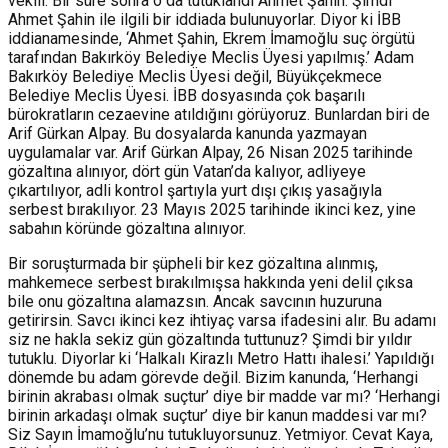
vekili. Bir süre sonra o da tutuklandı Ahmet Şahin. Şimdi
Ahmet Şahin ile ilgili bir iddiada bulunuyorlar. Diyor ki İBB
iddianamesinde, ‘Ahmet Şahin, Ekrem İmamoğlu suç örgütü
tarafından Bakırköy Belediye Meclis Üyesi yapılmış.’ Adam
Bakırköy Belediye Meclis Üyesi değil, Büyükçekmece
Belediye Meclis Üyesi. İBB dosyasında çok başarılı
bürokratların cezaevine atıldığını görüyoruz. Bunlardan biri de
Arif Gürkan Alpay. Bu dosyalarda kanunda yazmayan
uygulamalar var. Arif Gürkan Alpay, 26 Nisan 2025 tarihinde
gözaltına alınıyor, dört gün Vatan’da kalıyor, adliyeye
çıkartılıyor, adli kontrol şartıyla yurt dışı çıkış yasağıyla
serbest bırakılıyor. 23 Mayıs 2025 tarihinde ikinci kez, yine
sabahın köründe gözaltına alınıyor.
Bir soruşturmada bir şüpheli bir kez gözaltına alınmış,
mahkemece serbest bırakılmışsa hakkında yeni delil çıksa
bile onu gözaltına alamazsın. Ancak savcının huzuruna
getirirsin. Savcı ikinci kez ihtiyaç varsa ifadesini alır. Bu adamı
siz ne hakla sekiz gün gözaltında tuttunuz? Şimdi bir yıldır
tutuklu. Diyorlar ki ‘Halkalı Kirazlı Metro Hattı ihalesi.’ Yapıldığı
dönemde bu adam görevde değil. Bizim kanunda, ‘Herhangi
birinin akrabası olmak suçtur’ diye bir madde var mı? ‘Herhangi
birinin arkadaşı olmak suçtur’ diye bir kanun maddesi var mı?
Siz Sayın İmamoğlu’nu tutukluyorsunuz. Yetmiyor. Cevat Kaya,