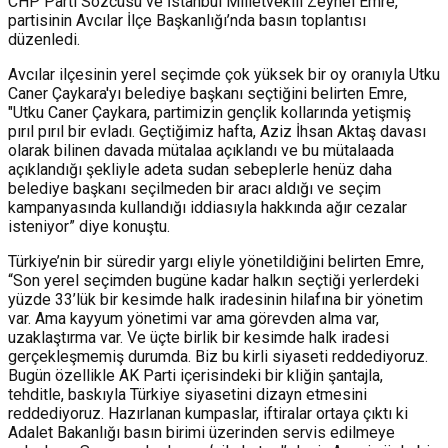
CHP Parti Sözcüsü ve İstanbul Milletvekili Zeynel Emre,
partisinin Avcılar İlçe Başkanlığı’nda basın toplantısı
düzenledi.
Avcılar ilçesinin yerel seçimde çok yüksek bir oy oranıyla Utku
Caner Çaykara'yı belediye başkanı seçtiğini belirten Emre,
"Utku Caner Çaykara, partimizin gençlik kollarında yetişmiş
pırıl pırıl bir evladı. Geçtiğimiz hafta, Aziz İhsan Aktaş davası
olarak bilinen davada mütalaa açıklandı ve bu mütalaada
açıklandığı şekliyle adeta sudan sebeplerle henüz daha
belediye başkanı seçilmeden bir aracı aldığı ve seçim
kampanyasında kullandığı iddiasıyla hakkında ağır cezalar
isteniyor” diye konuştu.
Türkiye’nin bir süredir yargı eliyle yönetildiğini belirten Emre,
“Son yerel seçimden bugüne kadar halkın seçtiği yerlerdeki
yüzde 33’lük bir kesimde halk iradesinin hilafına bir yönetim
var. Ama kayyum yönetimi var ama görevden alma var,
uzaklaştırma var. Ve üçte birlik bir kesimde halk iradesi
gerçekleşmemiş durumda. Biz bu kirli siyaseti reddediyoruz.
Bugün özellikle AK Parti içerisindeki bir kliğin şantajla,
tehditle, baskıyla Türkiye siyasetini dizayn etmesini
reddediyoruz. Hazırlanan kumpaslar, iftiralar ortaya çıktı ki
Adalet Bakanlığı basın birimi üzerinden servis edilmeye