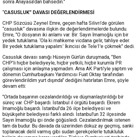
sonra Anayasa’dan bahsedin.”
“
CASUSLUK” DAVASI DEĞERLENDİRMESİ
CHP Sözcüsü Zeynel Emre, geçen hafta Silivri’de görülen
“casusluk” davasına ilişkin de değerlendirmelerde bulundu.
Emre, "O dosyanın iki anlamı var. Bir: Sayın İmamoğlu için bir
yedek tutuklama. ‘Ola ki mahkeme vicdana gelir, tahliye eder.
Bir yedek tutuklama yapalım.’ İkincisi de Tele1'e çökmek" dedi.
Casusluk davası sanığı Hüseyin Gün'ün duruşmada, "Ben
CHP’li hiçbir belediyeyle, hiçbir yetkili, hiçbir kurumla PR
çalışması için anlaşma yapmadım. Ama AK Parti'yle yaptım ve
dönemin Cumhurbaşkanı Yardımcısı Fuat Oktay tarafından
görevlendirildim yurt dışında" dediğini hatırlatan Emre, şöyle
devam etti:
"Ortada başarının cezalandırıldığı ve düşmanlaştırıldığı bir
süreç var. CHP başardı. İstanbul il örgütü başardı. Ekrem
İmamoğlu başardı. İstanbul'da 26 ilçe belediyesi ve
büyükşehir belediyesi farklı alındı. İstanbul'un 32 ilçesinde
Sayın İmamoğlu ipi önde göğüsledi. Cezalandırılmak istenen
tam da budur. Bu davada da üzerinden dokuz ay geçmiş, sanki
toplanacak delil varmış gibi sudan gerekçelerle tutukluluk