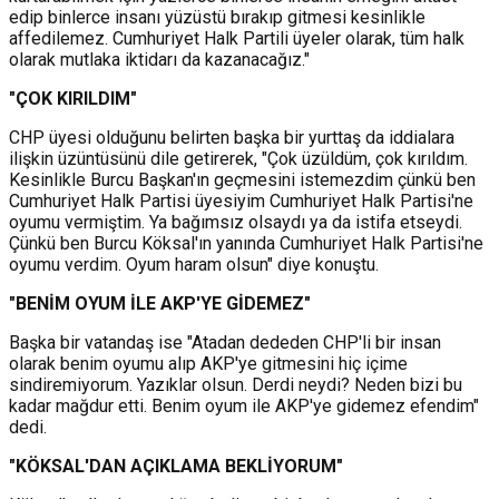
edip binlerce insanı yüzüstü bırakıp gitmesi kesinlikle
affedilemez. Cumhuriyet Halk Partili üyeler olarak, tüm halk
olarak mutlaka iktidarı da kazanacağız."
"ÇOK KIRILDIM"
CHP üyesi olduğunu belirten başka bir yurttaş da iddialara
ilişkin üzüntüsünü dile getirerek, "Çok üzüldüm, çok kırıldım.
Kesinlikle Burcu Başkan'ın geçmesini istemezdim çünkü ben
Cumhuriyet Halk Partisi üyesiyim Cumhuriyet Halk Partisi'ne
oyumu vermiştim. Ya bağımsız olsaydı ya da istifa etseydi.
Çünkü ben Burcu Köksal'ın yanında Cumhuriyet Halk Partisi'ne
oyumu verdim. Oyum haram olsun" diye konuştu.
"BENİM OYUM İLE AKP'YE GİDEMEZ"
Başka bir vatandaş ise "Atadan dededen CHP'li bir insan
olarak benim oyumu alıp AKP'ye gitmesini hiç içime
sindiremiyorum. Yazıklar olsun. Derdi neydi? Neden bizi bu
kadar mağdur etti. Benim oyum ile AKP'ye gidemez efendim"
dedi.
"KÖKSAL'DAN AÇIKLAMA BEKLİYORUM"