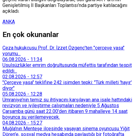
Genişletilmiş İl Başkanları Toplantısı’nda partiye katılacağını
açıkladı.
ANKA
En çok okunanlar
Ceza hukukçusu Prof. Dr. İzzet Özgenç'ten "çerçeve yasa"
yorumu...
06.08.2026
-
11:34
Usulsüzlükler emrim doğrultusunda müfettiş tarafından tespit
edildi...
02.08.2026
-
12:57
"Çerçeve yasa" teklifine 242 isimden tepki: "Türk milleti 'hayır'
diyor"
05.08.2026
-
12:28
Ümraniye’nin temiz su ihtiyacını karşılayan ana isale hattındaki
revizyon ve iyileştirme çalışmaları nedeniyle 5 Ağustos
Çarşamba günü saat 22.00’den itibaren 9 mahalleye 14 saat
boyunca su verilemeyecek.
04.08.2026
-
15:27
Muğla'nın Menteşe ilçesinde yaşayan sinema oyuncusu Yiğit
Dören'e, sosyal medya hesabında paylaştığı bir fotoğrafta