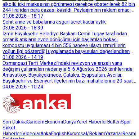
alkollü içki markasının görünmesi gerekçe gösterilerek 82 bin
244 lira idari para cezası kesildi. Paylaşımının reklam amacı
taşımadığını savunan Dören, cezanın iptali için yargıya
01.08.2026
-
18:17
başvurdu.
Şehit anne ve babalarına asgari ücret kadar aylık
03.08.2026
-
18:39
İzmir Büyükşehir Belediye Başkanı Cemil Tugay tarafından
organik atıkların evde dönüşümü için başlatılan bokaşi
kompostu uygulaması 4 bin 556 haneye ulaştı. İzmirlilerin
yoğun ilgi gösterdiği uygulamada başvuruları değerlendiren
Tarımsal Hizmetler Dairesi Başkanlığı, farklı ilçelerde toplam
01.08.2026
-
14:19
128 bokaşi kompost eğitimi düzenleyerek İzmirlileri
Osmangazi Terfi Merkezi’ndeki revizyon ve arızalı vana
sürdürülebilir atık yönetimi sistemine dahil etti.
değişim çalışmaları nedeniyle 5-6 Ağustos 2026 tarihlerinde
Arnavutköy, Büyükçekmece, Çatalca, Eyüpsultan, Avcılar,
Başakşehir ve Esenyurt ilçelerinin bazı mahallelerine 20 saat
süreyle su verilemeyecek.
04.08.2026
-
10:24
Son Dakika
Gündem
Ekonomi
Dünya
Yerel Haberler
Bülten
Spor
Şirket
Haberleri
Videolar
AnkaEnglish
Kurumsal/Reklam
Yazarlar
Resmi