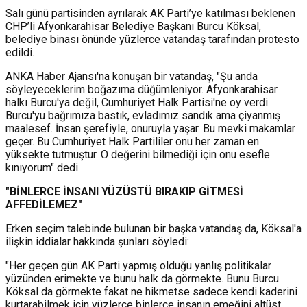
Salı günü partisinden ayrılarak AK Parti’ye katılması beklenen
CHP’li Afyonkarahisar Belediye Başkanı Burcu Köksal,
belediye binası önünde yüzlerce vatandaş tarafından protesto
edildi.
ANKA Haber Ajansı'na konuşan bir vatandaş, "Şu anda
söyleyeceklerim boğazıma düğümleniyor. Afyonkarahisar
halkı Burcu'ya değil, Cumhuriyet Halk Partisi'ne oy verdi.
Burcu'yu bağrımıza bastık, evladımız sandık ama çiyanmış
maalesef. İnsan şerefiyle, onuruyla yaşar. Bu mevki makamlar
geçer. Bu Cumhuriyet Halk Partililer onu her zaman en
yüksekte tutmuştur. O değerini bilmediği için onu esefle
kınıyorum" dedi.
"BİNLERCE İNSANI YÜZÜSTÜ BIRAKIP GİTMESİ
AFFEDİLEMEZ"
Erken seçim talebinde bulunan bir başka vatandaş da, Köksal'a
ilişkin iddialar hakkında şunları söyledi:
"Her geçen gün AK Parti yapmış olduğu yanlış politikalar
yüzünden erimekte ve bunu halk da görmekte. Bunu Burcu
Köksal da görmekte fakat ne hikmetse sadece kendi kaderini
kurtarabilmek için yüzlerce binlerce insanın emeğini altüst