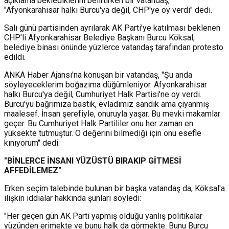
açıklama beklediklerini belirtirken bir vatandaş,
"Afyonkarahisar halkı Burcu'ya değil, CHP'ye oy verdi" dedi.
Salı günü partisinden ayrılarak AK Parti’ye katılması beklenen
CHP’li Afyonkarahisar Belediye Başkanı Burcu Köksal,
belediye binası önünde yüzlerce vatandaş tarafından protesto
edildi.
ANKA Haber Ajansı'na konuşan bir vatandaş, "Şu anda
söyleyeceklerim boğazıma düğümleniyor. Afyonkarahisar
halkı Burcu'ya değil, Cumhuriyet Halk Partisi'ne oy verdi.
Burcu'yu bağrımıza bastık, evladımız sandık ama çiyanmış
maalesef. İnsan şerefiyle, onuruyla yaşar. Bu mevki makamlar
geçer. Bu Cumhuriyet Halk Partililer onu her zaman en
yüksekte tutmuştur. O değerini bilmediği için onu esefle
kınıyorum" dedi.
"BİNLERCE İNSANI YÜZÜSTÜ BIRAKIP GİTMESİ
AFFEDİLEMEZ"
Erken seçim talebinde bulunan bir başka vatandaş da, Köksal'a
ilişkin iddialar hakkında şunları söyledi:
"Her geçen gün AK Parti yapmış olduğu yanlış politikalar
yüzünden erimekte ve bunu halk da görmekte. Bunu Burcu