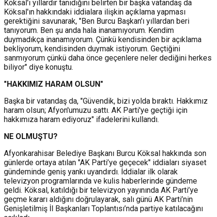
Köksal'ı yıllardır tanıdığını belirten bir başka vatandaş da
Köksal'ın hakkındaki iddialara ilişkin açıklama yapması
gerektiğini savunarak, "Ben Burcu Başkan'ı yıllardan beri
tanıyorum. Ben şu anda hala inanamıyorum. Kendim
duymadıkça inanamıyorum. Çünkü kendisinden bir açıklama
bekliyorum, kendisinden duymak istiyorum. Geçtiğini
sanmıyorum çünkü daha önce geçenlere neler dediğini herkes
biliyor" diye konuştu.
"HAKKIMIZ HARAM OLSUN"
Başka bir vatandaş da, "Güvendik, bizi yolda bıraktı. Hakkımız
haram olsun; Afyon'umuzu sattı. AK Parti'ye geçtiği için
hakkımıza haram ediyoruz" ifadelerini kullandı.
NE OLMUŞTU?
Afyonkarahisar Belediye Başkanı
Burcu Köksal
hakkında son
günlerde ortaya atılan "AK Parti’ye geçecek" iddiaları siyaset
gündeminde geniş yankı uyandırdı. İddialar ilk olarak
televizyon programlarında ve kulis haberlerinde gündeme
geldi. Köksal, katıldığı bir televizyon yayınında AK Parti’ye
geçme kararı aldığını doğrulayarak, salı günü AK Parti’nin
Genişletilmiş İl Başkanları Toplantısı’nda partiye katılacağını