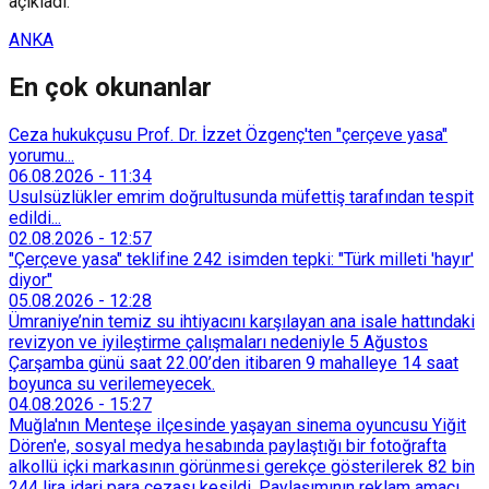
açıkladı.
ANKA
En çok okunanlar
Ceza hukukçusu Prof. Dr. İzzet Özgenç'ten "çerçeve yasa"
yorumu...
06.08.2026
-
11:34
Usulsüzlükler emrim doğrultusunda müfettiş tarafından tespit
edildi...
02.08.2026
-
12:57
"Çerçeve yasa" teklifine 242 isimden tepki: "Türk milleti 'hayır'
diyor"
05.08.2026
-
12:28
Ümraniye’nin temiz su ihtiyacını karşılayan ana isale hattındaki
revizyon ve iyileştirme çalışmaları nedeniyle 5 Ağustos
Çarşamba günü saat 22.00’den itibaren 9 mahalleye 14 saat
boyunca su verilemeyecek.
04.08.2026
-
15:27
Muğla'nın Menteşe ilçesinde yaşayan sinema oyuncusu Yiğit
Dören'e, sosyal medya hesabında paylaştığı bir fotoğrafta
alkollü içki markasının görünmesi gerekçe gösterilerek 82 bin
244 lira idari para cezası kesildi. Paylaşımının reklam amacı