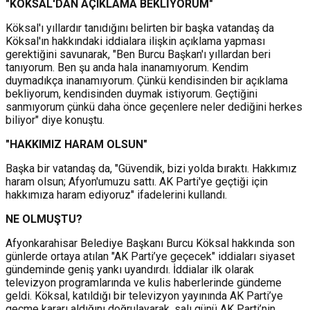
"KÖKSAL'DAN AÇIKLAMA BEKLİYORUM"
Köksal'ı yıllardır tanıdığını belirten bir başka vatandaş da
Köksal'ın hakkındaki iddialara ilişkin açıklama yapması
gerektiğini savunarak, "Ben Burcu Başkan'ı yıllardan beri
tanıyorum. Ben şu anda hala inanamıyorum. Kendim
duymadıkça inanamıyorum. Çünkü kendisinden bir açıklama
bekliyorum, kendisinden duymak istiyorum. Geçtiğini
sanmıyorum çünkü daha önce geçenlere neler dediğini herkes
biliyor" diye konuştu.
"HAKKIMIZ HARAM OLSUN"
Başka bir vatandaş da, "Güvendik, bizi yolda bıraktı. Hakkımız
haram olsun; Afyon'umuzu sattı. AK Parti'ye geçtiği için
hakkımıza haram ediyoruz" ifadelerini kullandı.
NE OLMUŞTU?
Afyonkarahisar Belediye Başkanı
Burcu Köksal
hakkında son
günlerde ortaya atılan "AK Parti’ye geçecek" iddiaları siyaset
gündeminde geniş yankı uyandırdı. İddialar ilk olarak
televizyon programlarında ve kulis haberlerinde gündeme
geldi. Köksal, katıldığı bir televizyon yayınında AK Parti’ye
geçme kararı aldığını doğrulayarak, salı günü AK Parti’nin