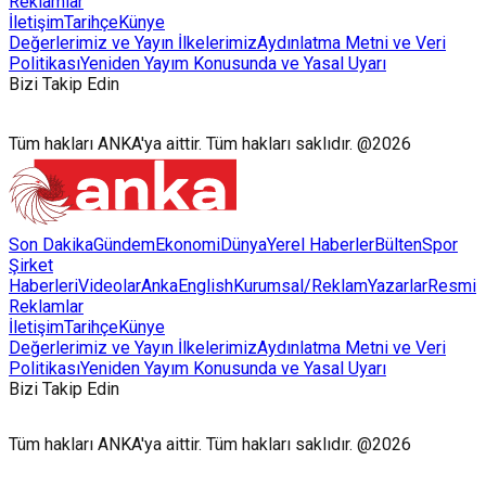
Reklamlar
İletişim
Tarihçe
Künye
Değerlerimiz ve Yayın İlkelerimiz
Aydınlatma Metni ve Veri
Politikası
Yeniden Yayım Konusunda ve Yasal Uyarı
Bizi Takip Edin
Tüm hakları ANKA'ya aittir. Tüm hakları saklıdır. @2026
Son Dakika
Gündem
Ekonomi
Dünya
Yerel Haberler
Bülten
Spor
Şirket
Haberleri
Videolar
AnkaEnglish
Kurumsal/Reklam
Yazarlar
Resmi
Reklamlar
İletişim
Tarihçe
Künye
Değerlerimiz ve Yayın İlkelerimiz
Aydınlatma Metni ve Veri
Politikası
Yeniden Yayım Konusunda ve Yasal Uyarı
Bizi Takip Edin
Tüm hakları ANKA'ya aittir. Tüm hakları saklıdır. @2026