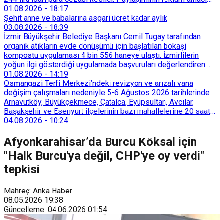
taşımadığını savunan Dören, cezanın iptali için yargıya
01.08.2026
-
18:17
başvurdu.
Şehit anne ve babalarına asgari ücret kadar aylık
03.08.2026
-
18:39
İzmir Büyükşehir Belediye Başkanı Cemil Tugay tarafından
organik atıkların evde dönüşümü için başlatılan bokaşi
kompostu uygulaması 4 bin 556 haneye ulaştı. İzmirlilerin
yoğun ilgi gösterdiği uygulamada başvuruları değerlendiren
Tarımsal Hizmetler Dairesi Başkanlığı, farklı ilçelerde toplam
01.08.2026
-
14:19
128 bokaşi kompost eğitimi düzenleyerek İzmirlileri
Osmangazi Terfi Merkezi’ndeki revizyon ve arızalı vana
sürdürülebilir atık yönetimi sistemine dahil etti.
değişim çalışmaları nedeniyle 5-6 Ağustos 2026 tarihlerinde
Arnavutköy, Büyükçekmece, Çatalca, Eyüpsultan, Avcılar,
Başakşehir ve Esenyurt ilçelerinin bazı mahallelerine 20 saat
süreyle su verilemeyecek.
04.08.2026
-
10:24
Afyonkarahisar’da Burcu Köksal için
"Halk Burcu'ya değil, CHP'ye oy verdi"
tepkisi
Mahreç: Anka Haber
08.05.2026
19:38
Güncelleme
:
04.06.2026
01:54