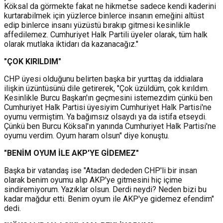
Köksal da görmekte fakat ne hikmetse sadece kendi kaderini
kurtarabilmek için yüzlerce binlerce insanın emeğini altüst
edip binlerce insanı yüzüstü bırakıp gitmesi kesinlikle
affedilemez. Cumhuriyet Halk Partili üyeler olarak, tüm halk
olarak mutlaka iktidarı da kazanacağız."
"ÇOK KIRILDIM"
CHP üyesi olduğunu belirten başka bir yurttaş da iddialara
ilişkin üzüntüsünü dile getirerek, "Çok üzüldüm, çok kırıldım.
Kesinlikle Burcu Başkan'ın geçmesini istemezdim çünkü ben
Cumhuriyet Halk Partisi üyesiyim Cumhuriyet Halk Partisi'ne
oyumu vermiştim. Ya bağımsız olsaydı ya da istifa etseydi.
Çünkü ben Burcu Köksal'ın yanında Cumhuriyet Halk Partisi'ne
oyumu verdim. Oyum haram olsun" diye konuştu.
"BENİM OYUM İLE AKP'YE GİDEMEZ"
Başka bir vatandaş ise "Atadan dededen CHP'li bir insan
olarak benim oyumu alıp AKP'ye gitmesini hiç içime
sindiremiyorum. Yazıklar olsun. Derdi neydi? Neden bizi bu
kadar mağdur etti. Benim oyum ile AKP'ye gidemez efendim"
dedi.