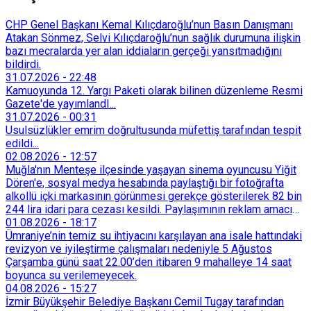
CHP Genel Başkanı Kemal Kılıçdaroğlu’nun Basın Danışmanı
Atakan Sönmez, Selvi Kılıçdaroğlu’nun sağlık durumuna ilişkin
bazı mecralarda yer alan iddiaların gerçeği yansıtmadığını
bildirdi.
31.07.2026
-
22:48
Kamuoyunda 12. Yargı Paketi olarak bilinen düzenleme Resmi
Gazete'de yayımlandI...
31.07.2026
-
00:31
Usulsüzlükler emrim doğrultusunda müfettiş tarafından tespit
edildi...
02.08.2026
-
12:57
Muğla'nın Menteşe ilçesinde yaşayan sinema oyuncusu Yiğit
Dören'e, sosyal medya hesabında paylaştığı bir fotoğrafta
alkollü içki markasının görünmesi gerekçe gösterilerek 82 bin
244 lira idari para cezası kesildi. Paylaşımının reklam amacı
taşımadığını savunan Dören, cezanın iptali için yargıya
01.08.2026
-
18:17
başvurdu.
Ümraniye’nin temiz su ihtiyacını karşılayan ana isale hattındaki
revizyon ve iyileştirme çalışmaları nedeniyle 5 Ağustos
Çarşamba günü saat 22.00’den itibaren 9 mahalleye 14 saat
boyunca su verilemeyecek.
04.08.2026
-
15:27
İzmir Büyükşehir Belediye Başkanı Cemil Tugay tarafından