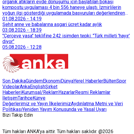
organik atıkların evde dönüşümü için başlatılan bokaşi
kompostu uygulaması 4 bin 556 haneye ulaştı. İzmirlilerin
yoğun ilgi gösterdiği uygulamada başvuruları değerlendiren
Tarımsal Hizmetler Dairesi Başkanlığı, farklı ilçelerde toplam
01.08.2026
-
14:19
128 bokaşi kompost eğitimi düzenleyerek İzmirlileri
Şehit anne ve babalarına asgari ücret kadar aylık
sürdürülebilir atık yönetimi sistemine dahil etti.
03.08.2026
-
18:39
"Çerçeve yasa" teklifine 242 isimden tepki: "Türk milleti 'hayır'
diyor"
05.08.2026
-
12:28
Son Dakika
Gündem
Ekonomi
Dünya
Yerel Haberler
Bülten
Spor
Videolar
AnkaEnglish
Şirket
Haberleri
Kurumsal/Reklam
Yazarlar
Resmi Reklamlar
İletişim
Tarihçe
Künye
Değerlerimiz ve Yayın İlkelerimiz
Aydınlatma Metni ve Veri
Politikası
Yeniden Yayım Konusunda ve Yasal Uyarı
Bizi Takip Edin
Tüm hakları ANKA'ya aittir. Tüm hakları saklıdır. @2026