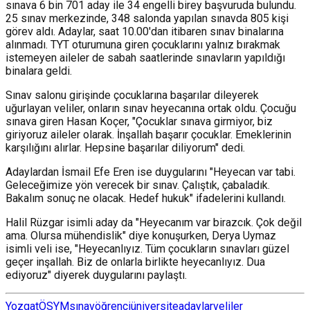
sınava 6 bin 701 aday ile 34 engelli birey başvuruda bulundu.
25 sınav merkezinde, 348 salonda yapılan sınavda 805 kişi
görev aldı. Adaylar, saat 10.00'dan itibaren sınav binalarına
alınmadı. TYT oturumuna giren çocuklarını yalnız bırakmak
istemeyen aileler de sabah saatlerinde sınavların yapıldığı
binalara geldi.
Sınav salonu girişinde çocuklarına başarılar dileyerek
uğurlayan veliler, onların sınav heyecanına ortak oldu. Çocuğu
sınava giren Hasan Koçer, "Çocuklar sınava girmiyor, biz
giriyoruz aileler olarak. İnşallah başarır çocuklar. Emeklerinin
karşılığını alırlar. Hepsine başarılar diliyorum" dedi.
Adaylardan İsmail Efe Eren ise duygularını "Heyecan var tabi.
Geleceğimize yön verecek bir sınav. Çalıştık, çabaladık.
Bakalım sonuç ne olacak. Hedef hukuk" ifadelerini kullandı.
Halil Rüzgar isimli aday da "Heyecanım var birazcık. Çok değil
ama. Olursa mühendislik" diye konuşurken, Derya Uymaz
isimli veli ise, "Heyecanlıyız. Tüm çocukların sınavları güzel
geçer inşallah. Biz de onlarla birlikte heyecanlıyız. Dua
ediyoruz" diyerek duygularını paylaştı.
Yozgat
ÖSYM
sınav
öğrenci
üniversite
adaylar
veliler