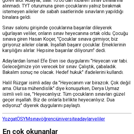
görev aldı. Adaylar, saat 10.00'dan itibaren sınav binalarına
alınmadı. TYT oturumuna giren çocuklarını yalnız bırakmak
istemeyen aileler de sabah saatlerinde sınavların yapıldığı
binalara geldi.
Sınav salonu girişinde çocuklarına başarılar dileyerek
uğurlayan veliler, onların sınav heyecanına ortak oldu. Çocuğu
sınava giren Hasan Koçer, "Çocuklar sınava girmiyor, biz
giriyoruz aileler olarak. İnşallah başarır çocuklar. Emeklerinin
karşılığını alırlar. Hepsine başarılar diliyorum" dedi.
Adaylardan İsmail Efe Eren ise duygularını "Heyecan var tabi.
Geleceğimize yön verecek bir sınav. Çalıştık, çabaladık.
Bakalım sonuç ne olacak. Hedef hukuk" ifadelerini kullandı.
Halil Rüzgar isimli aday da "Heyecanım var birazcık. Çok değil
ama. Olursa mühendislik" diye konuşurken, Derya Uymaz
isimli veli ise, "Heyecanlıyız. Tüm çocukların sınavları güzel
geçer inşallah. Biz de onlarla birlikte heyecanlıyız. Dua
ediyoruz" diyerek duygularını paylaştı.
Yozgat
ÖSYM
sınav
öğrenci
üniversite
adaylar
veliler
En çok okunanlar