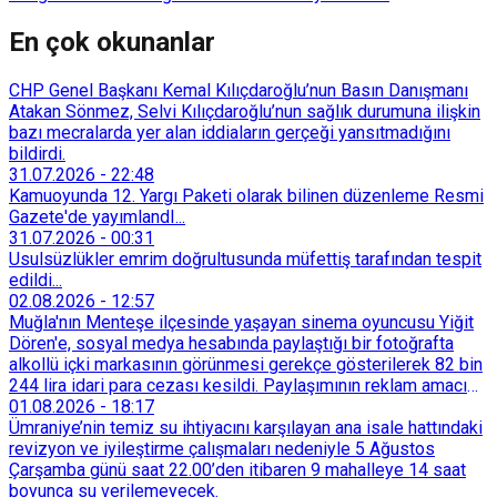
En çok okunanlar
CHP Genel Başkanı Kemal Kılıçdaroğlu’nun Basın Danışmanı
Atakan Sönmez, Selvi Kılıçdaroğlu’nun sağlık durumuna ilişkin
bazı mecralarda yer alan iddiaların gerçeği yansıtmadığını
bildirdi.
31.07.2026
-
22:48
Kamuoyunda 12. Yargı Paketi olarak bilinen düzenleme Resmi
Gazete'de yayımlandI...
31.07.2026
-
00:31
Usulsüzlükler emrim doğrultusunda müfettiş tarafından tespit
edildi...
02.08.2026
-
12:57
Muğla'nın Menteşe ilçesinde yaşayan sinema oyuncusu Yiğit
Dören'e, sosyal medya hesabında paylaştığı bir fotoğrafta
alkollü içki markasının görünmesi gerekçe gösterilerek 82 bin
244 lira idari para cezası kesildi. Paylaşımının reklam amacı
taşımadığını savunan Dören, cezanın iptali için yargıya
01.08.2026
-
18:17
başvurdu.
Ümraniye’nin temiz su ihtiyacını karşılayan ana isale hattındaki
revizyon ve iyileştirme çalışmaları nedeniyle 5 Ağustos
Çarşamba günü saat 22.00’den itibaren 9 mahalleye 14 saat
boyunca su verilemeyecek.