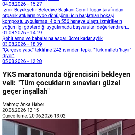
04.08.2026
-
15:27
İzmir Büyükşehir Belediye Başkanı Cemil Tugay tarafından
organik atıkların evde dönüşümü için başlatılan bokaşi
kompostu uygulaması 4 bin 556 haneye ulaştı. İzmirlilerin
yoğun ilgi gösterdiği uygulamada başvuruları değerlendiren
Tarımsal Hizmetler Dairesi Başkanlığı, farklı ilçelerde toplam
01.08.2026
-
14:19
128 bokaşi kompost eğitimi düzenleyerek İzmirlileri
Şehit anne ve babalarına asgari ücret kadar aylık
sürdürülebilir atık yönetimi sistemine dahil etti.
03.08.2026
-
18:39
"Çerçeve yasa" teklifine 242 isimden tepki: "Türk milleti 'hayır'
diyor"
05.08.2026
-
12:28
YKS maratonunda öğrencisini bekleyen
veli: "Tüm çocukların sınavları güzel
geçer inşallah"
Mahreç: Anka Haber
20.06.2026
12:15
Güncelleme
:
20.06.2026
13:02