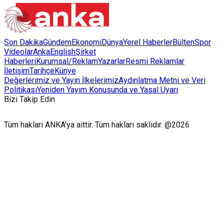
Son Dakika
Gündem
Ekonomi
Dünya
Yerel Haberler
Bülten
Spor
Videolar
AnkaEnglish
Şirket
Haberleri
Kurumsal/Reklam
Yazarlar
Resmi Reklamlar
İletişim
Tarihçe
Künye
Değerlerimiz ve Yayın İlkelerimiz
Aydınlatma Metni ve Veri
Politikası
Yeniden Yayım Konusunda ve Yasal Uyarı
Bizi Takip Edin
Tüm hakları ANKA'ya aittir. Tüm hakları saklıdır. @2026