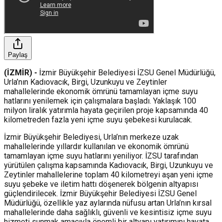
Paylaş
(İZMİR) -
İzmir Büyükşehir Belediyesi İZSU Genel Müdürlüğü,
Urla’nın Kadıovacık, Birgi, Uzunkuyu ve Zeytinler
mahallelerinde ekonomik ömrünü tamamlayan içme suyu
hatlarını yenilemek için çalışmalara başladı. Yaklaşık 100
milyon liralık yatırımla hayata geçirilen proje kapsamında 40
kilometreden fazla yeni içme suyu şebekesi kurulacak.
İzmir Büyükşehir Belediyesi, Urla’nın merkeze uzak
mahallelerinde yıllardır kullanılan ve ekonomik ömrünü
tamamlayan içme suyu hatlarını yeniliyor. İZSU tarafından
yürütülen çalışma kapsamında Kadıovacık, Birgi, Uzunkuyu ve
Zeytinler mahallelerine toplam 40 kilometreyi aşan yeni içme
suyu şebeke ve iletim hattı döşenerek bölgenin altyapısı
güçlendirilecek. İzmir Büyükşehir Belediyesi İZSU Genel
Müdürlüğü, özellikle yaz aylarında nüfusu artan Urla’nın kırsal
mahallelerinde daha sağlıklı, güvenli ve kesintisiz içme suyu
hizmeti sunmak amacıyla önemli bir altyapı yatırımını hayata