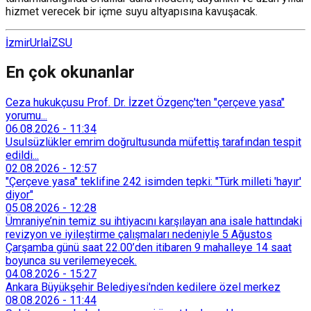
hizmet verecek bir içme suyu altyapısına kavuşacak.
İzmir
Urla
İZSU
En çok okunanlar
Ceza hukukçusu Prof. Dr. İzzet Özgenç'ten "çerçeve yasa"
yorumu...
06.08.2026
-
11:34
Usulsüzlükler emrim doğrultusunda müfettiş tarafından tespit
edildi...
02.08.2026
-
12:57
"Çerçeve yasa" teklifine 242 isimden tepki: "Türk milleti 'hayır'
diyor"
05.08.2026
-
12:28
Ümraniye’nin temiz su ihtiyacını karşılayan ana isale hattındaki
revizyon ve iyileştirme çalışmaları nedeniyle 5 Ağustos
Çarşamba günü saat 22.00’den itibaren 9 mahalleye 14 saat
boyunca su verilemeyecek.
04.08.2026
-
15:27
Ankara Büyükşehir Belediyesi'nden kedilere özel merkez
08.08.2026
-
11:44