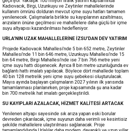
geçiriyor. Yaklaşık 100 milyon liralık yatırım kapsamında
Kadıovacık, Birgi, Uzunkuyu ve Zeytinler mahallelerinde
kullanım ömrünü dolduran mevcut içme suyu hatları tamamen
yenilenecek. Çalışmalarla birlikte su kayıplarının azaltılması,
arızaların önüne geçilmesi ve mahallelere daha güçlü bir içme
suyu altyapısı kazandırılması hedefleniyor.
URLA’NIN UZAK MAHALLELERİNE İZSU’DAN DEV YATIRIM
Projede Kadıovacık Mahallesi’nde 5 bin 652 metre, Zeytinler
Mahallesi’nde 11 bin 646 metre, Uzunkuyu Mahallesi’nde 15
bin 64 metre, Birgi Mahallesi’nde ise 7 bin 766 metre yeni
içme suyu hattı döşenecek. Ayrıca 8 bin metre uzunluğunda ev
bağlantı hattı imalatı yapılacak. Böylece dört mahallede toplam
40 bin 128 metrelik yeni içme suyu şebekesi oluşturulacak.
Mayıs ayında başlayan çalışmaların 2027 yılının ilk yarısında
tamamlanması planlanırken, proje kapsamında şu ana kadar
bin 700 metrelik hat imalatı gerçekleştirildi.
SU KAYIPLARI AZALACAK, HİZMET KALİTESİ ARTACAK
Yenilenen altyapı sayesinde sık arıza yapan eski borular
devreden çıkarılacak, içme suyunun daha verimli ve kesintisiz
şekilde mahallelere ulaştırılması sağlanacak. Proje
tamamlandığında Urlalılar daha modern, dayanıklı ve uzun yıllar