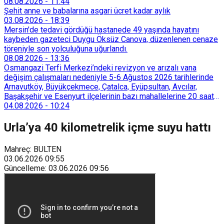
08.08.2026
-
11:44
Şehit anne ve babalarına asgari ücret kadar aylık
03.08.2026
-
18:39
Mersin'de tedavi gördüğü hastanede 49 yaşında hayatını
kaybeden gazeteci Duygu Öksüz Canova, düzenlenen cenaze
töreniyle son yolculuğuna uğurlandı.
08.08.2026
-
13:36
Osmangazi Terfi Merkezi’ndeki revizyon ve arızalı vana
değişim çalışmaları nedeniyle 5-6 Ağustos 2026 tarihlerinde
Arnavutköy, Büyükçekmece, Çatalca, Eyüpsultan, Avcılar,
Başakşehir ve Esenyurt ilçelerinin bazı mahallelerine 20 saat
süreyle su verilemeyecek.
04.08.2026
-
10:24
Urla’ya 40 kilometrelik içme suyu hattı
Mahreç: BULTEN
03.06.2026
09:55
Güncelleme
:
03.06.2026
09:56