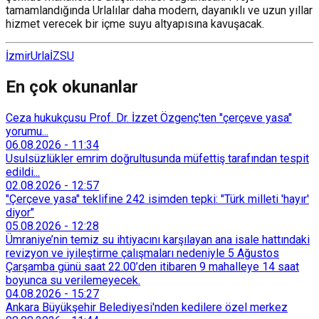
tamamlandığında Urlalılar daha modern, dayanıklı ve uzun yıllar
hizmet verecek bir içme suyu altyapısına kavuşacak.
İzmir
Urla
İZSU
En çok okunanlar
Ceza hukukçusu Prof. Dr. İzzet Özgenç'ten "çerçeve yasa"
yorumu...
06.08.2026
-
11:34
Usulsüzlükler emrim doğrultusunda müfettiş tarafından tespit
edildi...
02.08.2026
-
12:57
"Çerçeve yasa" teklifine 242 isimden tepki: "Türk milleti 'hayır'
diyor"
05.08.2026
-
12:28
Ümraniye’nin temiz su ihtiyacını karşılayan ana isale hattındaki
revizyon ve iyileştirme çalışmaları nedeniyle 5 Ağustos
Çarşamba günü saat 22.00’den itibaren 9 mahalleye 14 saat
boyunca su verilemeyecek.
04.08.2026
-
15:27
Ankara Büyükşehir Belediyesi'nden kedilere özel merkez