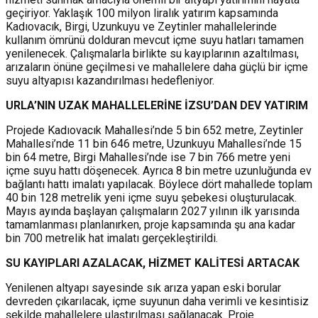
geçiriyor. Yaklaşık 100 milyon liralık yatırım kapsamında
Kadıovacık, Birgi, Uzunkuyu ve Zeytinler mahallelerinde
kullanım ömrünü dolduran mevcut içme suyu hatları tamamen
yenilenecek. Çalışmalarla birlikte su kayıplarının azaltılması,
arızaların önüne geçilmesi ve mahallelere daha güçlü bir içme
suyu altyapısı kazandırılması hedefleniyor.
URLA’NIN UZAK MAHALLELERİNE İZSU’DAN DEV YATIRIM
Projede Kadıovacık Mahallesi’nde 5 bin 652 metre, Zeytinler
Mahallesi’nde 11 bin 646 metre, Uzunkuyu Mahallesi’nde 15
bin 64 metre, Birgi Mahallesi’nde ise 7 bin 766 metre yeni
içme suyu hattı döşenecek. Ayrıca 8 bin metre uzunluğunda ev
bağlantı hattı imalatı yapılacak. Böylece dört mahallede toplam
40 bin 128 metrelik yeni içme suyu şebekesi oluşturulacak.
Mayıs ayında başlayan çalışmaların 2027 yılının ilk yarısında
tamamlanması planlanırken, proje kapsamında şu ana kadar
bin 700 metrelik hat imalatı gerçekleştirildi.
SU KAYIPLARI AZALACAK, HİZMET KALİTESİ ARTACAK
Yenilenen altyapı sayesinde sık arıza yapan eski borular
devreden çıkarılacak, içme suyunun daha verimli ve kesintisiz
şekilde mahallelere ulaştırılması sağlanacak. Proje