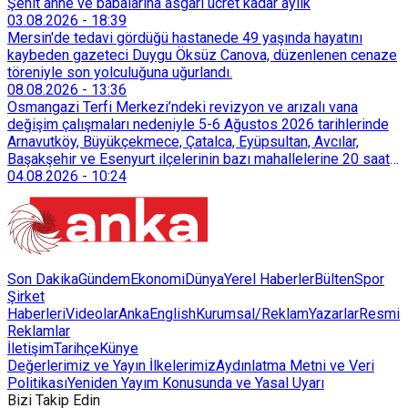
Şehit anne ve babalarına asgari ücret kadar aylık
03.08.2026
-
18:39
Mersin'de tedavi gördüğü hastanede 49 yaşında hayatını
kaybeden gazeteci Duygu Öksüz Canova, düzenlenen cenaze
töreniyle son yolculuğuna uğurlandı.
08.08.2026
-
13:36
Osmangazi Terfi Merkezi’ndeki revizyon ve arızalı vana
değişim çalışmaları nedeniyle 5-6 Ağustos 2026 tarihlerinde
Arnavutköy, Büyükçekmece, Çatalca, Eyüpsultan, Avcılar,
Başakşehir ve Esenyurt ilçelerinin bazı mahallelerine 20 saat
süreyle su verilemeyecek.
04.08.2026
-
10:24
Son Dakika
Gündem
Ekonomi
Dünya
Yerel Haberler
Bülten
Spor
Şirket
Haberleri
Videolar
AnkaEnglish
Kurumsal/Reklam
Yazarlar
Resmi
Reklamlar
İletişim
Tarihçe
Künye
Değerlerimiz ve Yayın İlkelerimiz
Aydınlatma Metni ve Veri
Politikası
Yeniden Yayım Konusunda ve Yasal Uyarı
Bizi Takip Edin