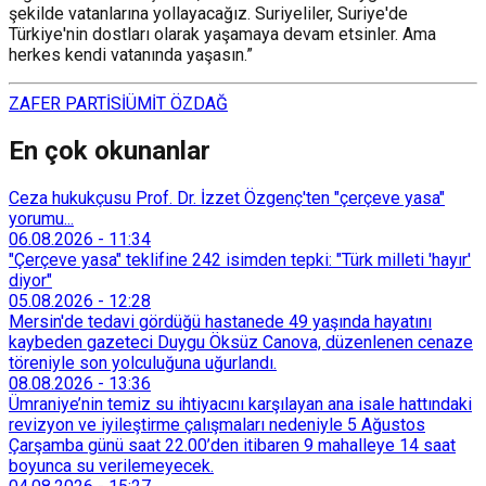
şekilde vatanlarına yollayacağız. Suriyeliler, Suriye'de
Türkiye'nin dostları olarak yaşamaya devam etsinler. Ama
herkes kendi vatanında yaşasın.”
ZAFER PARTİSİ
ÜMİT ÖZDAĞ
En çok okunanlar
Ceza hukukçusu Prof. Dr. İzzet Özgenç'ten "çerçeve yasa"
yorumu...
06.08.2026
-
11:34
"Çerçeve yasa" teklifine 242 isimden tepki: "Türk milleti 'hayır'
diyor"
05.08.2026
-
12:28
Mersin'de tedavi gördüğü hastanede 49 yaşında hayatını
kaybeden gazeteci Duygu Öksüz Canova, düzenlenen cenaze
töreniyle son yolculuğuna uğurlandı.
08.08.2026
-
13:36
Ümraniye’nin temiz su ihtiyacını karşılayan ana isale hattındaki
revizyon ve iyileştirme çalışmaları nedeniyle 5 Ağustos
Çarşamba günü saat 22.00’den itibaren 9 mahalleye 14 saat
boyunca su verilemeyecek.