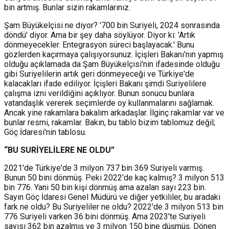
bin artmış. Bunlar sizin rakamlarınız.
Şam Büyükelçisi ne diyor? '700 bin Suriyeli, 2024 sonrasında
döndü' diyor. Ama bir şey daha söylüyor. Diyor ki: 'Artık
dönmeyecekler. Entegrasyon süreci başlayacak.' Bunu
gözlerden kaçırmaya çalışıyorsunuz. İçişleri Bakanı'nın yapmış
olduğu açıklamada da Şam Büyükelçisi'nin ifadesinde olduğu
gibi Suriyelilerin artık geri dönmeyeceği ve Türkiye'de
kalacakları ifade ediliyor. İçişleri Bakanı şimdi Suriyelilere
çalışma izni verildiğini açıklıyor. Bunun sonucu bunlara
vatandaşlık vererek seçimlerde oy kullanmalarını sağlamak.
Ancak yine rakamlara bakalım arkadaşlar. İlginç rakamlar var ve
bunlar resmi, rakamlar. Bakın, bu tablo bizim tablomuz değil;
Göç İdaresi'nin tablosu.
“BU SURİYELİLERE NE OLDU”
2021'de Türkiye'de 3 milyon 737 bin 369 Suriyeli varmış.
Bunun 50 bini dönmüş. Peki 2022'de kaç kalmış? 3 milyon 513
bin 776. Yani 50 bin kişi dönmüş ama azalan sayı 223 bin.
Sayın Göç İdaresi Genel Müdürü ve diğer yetkililer, bu aradaki
fark ne oldu? Bu Suriyeliler ne oldu? 2022'de 3 milyon 513 bin
776 Suriyeli varken 36 bini dönmüş. Ama 2023'te Suriyeli
sayısı 362 bin azalmış ve 3 milyon 150 bine düşmüş. Dönen