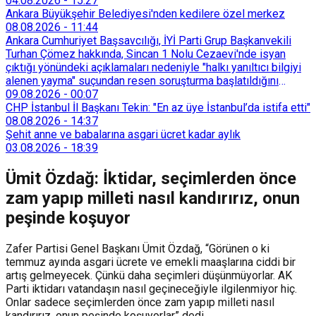
04.08.2026
-
15:27
Ankara Büyükşehir Belediyesi'nden kedilere özel merkez
08.08.2026
-
11:44
Ankara Cumhuriyet Başsavcılığı, İYİ Parti Grup Başkanvekili
Turhan Çömez hakkında, Sincan 1 Nolu Cezaevi'nde isyan
çıktığı yönündeki açıklamaları nedeniyle "halkı yanıltıcı bilgiyi
alenen yayma" suçundan resen soruşturma başlatıldığını
duyurdu.
09.08.2026
-
00:07
CHP İstanbul İl Başkanı Tekin: "En az üye İstanbul’da istifa etti"
08.08.2026
-
14:37
Şehit anne ve babalarına asgari ücret kadar aylık
03.08.2026
-
18:39
Ümit Özdağ: İktidar, seçimlerden önce
zam yapıp milleti nasıl kandırırız, onun
peşinde koşuyor
Zafer Partisi Genel Başkanı Ümit Özdağ, “Görünen o ki
temmuz ayında asgari ücrete ve emekli maaşlarına ciddi bir
artış gelmeyecek. Çünkü daha seçimleri düşünmüyorlar. AK
Parti iktidarı vatandaşın nasıl geçineceğiyle ilgilenmiyor hiç.
Onlar sadece seçimlerden önce zam yapıp milleti nasıl
kandırırız, onun peşinde koşuyorlar” dedi.