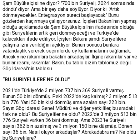
Şam Büyükelçisi ne diyor? '700 bin Suriyeli, 2024 sonrasında
döndü' diyor. Ama bir şey daha söylüyor. Diyor ki: 'Artık
dönmeyecekler. Entegrasyon süreci başlayacak.' Bunu
gözlerden kaçırmaya çalışıyorsunuz. İçişleri Bakanı'nın yapmış
olduğu açıklamada da Şam Büyükelçisi'nin ifadesinde olduğu
gibi Suriyelilerin artık geri dönmeyeceği ve Türkiye'de
kalacakları ifade ediliyor. İçişleri Bakanı şimdi Suriyelilere
çalışma izni verildiğini açıklıyor. Bunun sonucu bunlara
vatandaşlık vererek seçimlerde oy kullanmalarını sağlamak.
Ancak yine rakamlara bakalım arkadaşlar. İlginç rakamlar var ve
bunlar resmi, rakamlar. Bakın, bu tablo bizim tablomuz değil;
Göç İdaresi'nin tablosu.
“BU SURİYELİLERE NE OLDU”
2021'de Türkiye'de 3 milyon 737 bin 369 Suriyeli varmış.
Bunun 50 bini dönmüş. Peki 2022'de kaç kalmış? 3 milyon 513
bin 776. Yani 50 bin kişi dönmüş ama azalan sayı 223 bin.
Sayın Göç İdaresi Genel Müdürü ve diğer yetkililer, bu aradaki
fark ne oldu? Bu Suriyeliler ne oldu? 2022'de 3 milyon 513 bin
776 Suriyeli varken 36 bini dönmüş. Ama 2023'te Suriyeli
sayısı 362 bin azalmış ve 3 milyon 150 bine düşmüş. Dönen
sayı 36 bin. Nasıl oluyor arkadaşlar? Abrakadabra mı? Ne oldu
bu Suriyelilere?