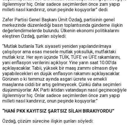
ilgilenmiyor hiç. Onlar sadece seçimlerden önce zam yapıp
milleti nasıl kandırırız, onun peşinde koşuyorlar” dedi.
Zafer Partisi Genel Başkanı Ümit Özdağ, partisinin genel
merkezinde düzenlediği basın toplantısında gündeme ilişkin
değerlendirmelerde bulundu. Ülkenin ekonomi politikalarını
eleştiren Özdağ, şunları söyledi:
“Mutlak butlanla Türk siyaseti yeniden yapılandırılmaya
çalışılıyor ama esas mesele mutlak yoksulluk, mutfaktaki
mutlak kriz. Her ayın üçünde TÜİK, TÜFE ve ÜFE rakamlarını,
yani enflasyon verilerini açıklıyor. Yine yarın saat 10.00'da
açıklayacaklar. Tabii, yüksek bir maaş zammı olmasın diye
yapabilecekleri en düşük enflasyon rakamını açıklayacaklar.
Görünen o ki temmuz ayında asgari ücrete ve emekli
maaşlarına ciddi bir artış gelmeyecek. Çünkü daha seçimleri
düşünmüyorlar. AK Parti iktidarı vatandaşın nasıl geçineceğiyle
ilgilenmiyor hiç. Onlar sadece seçimlerden önce zam yapıp
milleti nasıl kandırırız, onun peşinde koşuyorlar.”
“HANİ PKK KAYITSIZ ŞARTSIZ SİLAH BIRAKIYORDU”
Özdağ, çözüm sürecine ilişkin şunları söyledi: