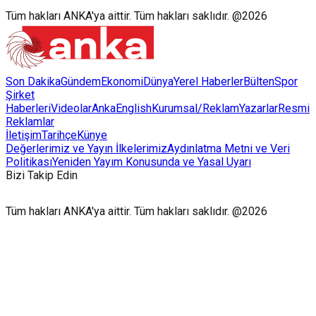
Tüm hakları ANKA'ya aittir. Tüm hakları saklıdır. @2026
Son Dakika
Gündem
Ekonomi
Dünya
Yerel Haberler
Bülten
Spor
Şirket
Haberleri
Videolar
AnkaEnglish
Kurumsal/Reklam
Yazarlar
Resmi
Reklamlar
İletişim
Tarihçe
Künye
Değerlerimiz ve Yayın İlkelerimiz
Aydınlatma Metni ve Veri
Politikası
Yeniden Yayım Konusunda ve Yasal Uyarı
Bizi Takip Edin
Tüm hakları ANKA'ya aittir. Tüm hakları saklıdır. @2026