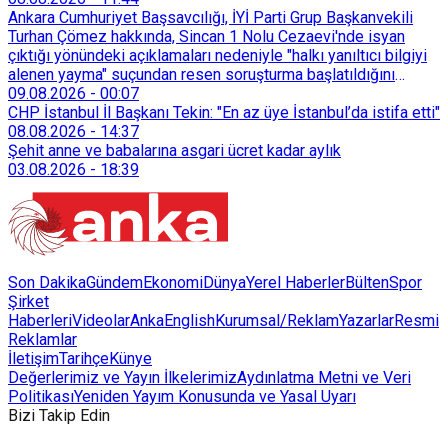
Ankara Cumhuriyet Başsavcılığı, İYİ Parti Grup Başkanvekili
Turhan Çömez hakkında, Sincan 1 Nolu Cezaevi'nde isyan
çıktığı yönündeki açıklamaları nedeniyle "halkı yanıltıcı bilgiyi
alenen yayma" suçundan resen soruşturma başlatıldığını
duyurdu.
09.08.2026
-
00:07
CHP İstanbul İl Başkanı Tekin: "En az üye İstanbul’da istifa etti"
08.08.2026
-
14:37
Şehit anne ve babalarına asgari ücret kadar aylık
03.08.2026
-
18:39
Son Dakika
Gündem
Ekonomi
Dünya
Yerel Haberler
Bülten
Spor
Şirket
Haberleri
Videolar
AnkaEnglish
Kurumsal/Reklam
Yazarlar
Resmi
Reklamlar
İletişim
Tarihçe
Künye
Değerlerimiz ve Yayın İlkelerimiz
Aydınlatma Metni ve Veri
Politikası
Yeniden Yayım Konusunda ve Yasal Uyarı
Bizi Takip Edin