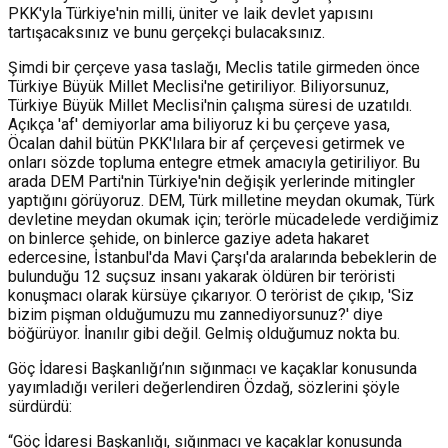
PKK'yla Türkiye'nin milli, üniter ve laik devlet yapısını
tartışacaksınız ve bunu gerçekçi bulacaksınız.
Şimdi bir çerçeve yasa taslağı, Meclis tatile girmeden önce
Türkiye Büyük Millet Meclisi'ne getiriliyor. Biliyorsunuz,
Türkiye Büyük Millet Meclisi'nin çalışma süresi de uzatıldı.
Açıkça 'af' demiyorlar ama biliyoruz ki bu çerçeve yasa,
Öcalan dahil bütün PKK'lılara bir af çerçevesi getirmek ve
onları sözde topluma entegre etmek amacıyla getiriliyor. Bu
arada DEM Parti'nin Türkiye'nin değişik yerlerinde mitingler
yaptığını görüyoruz. DEM, Türk milletine meydan okumak, Türk
devletine meydan okumak için; terörle mücadelede verdiğimiz
on binlerce şehide, on binlerce gaziye adeta hakaret
edercesine, İstanbul'da Mavi Çarşı'da aralarında bebeklerin de
bulunduğu 12 suçsuz insanı yakarak öldüren bir teröristi
konuşmacı olarak kürsüye çıkarıyor. O terörist de çıkıp, 'Siz
bizim pişman olduğumuzu mu zannediyorsunuz?' diye
böğürüyor. İnanılır gibi değil. Gelmiş olduğumuz nokta bu.
Göç İdaresi Başkanlığı’nın sığınmacı ve kaçaklar konusunda
yayımladığı verileri değerlendiren Özdağ, sözlerini şöyle
sürdürdü:
“Göç İdaresi Başkanlığı, sığınmacı ve kaçaklar konusunda