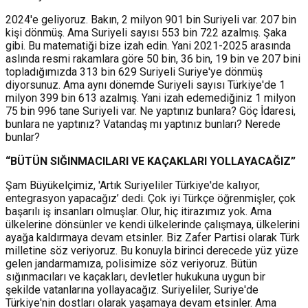
2024'e geliyoruz. Bakın, 2 milyon 901 bin Suriyeli var. 207 bin
kişi dönmüş. Ama Suriyeli sayısı 553 bin 722 azalmış. Şaka
gibi. Bu matematiği bize izah edin. Yani 2021-2025 arasında
aslında resmi rakamlara göre 50 bin, 36 bin, 19 bin ve 207 bini
topladığımızda 313 bin 629 Suriyeli Suriye'ye dönmüş
diyorsunuz. Ama aynı dönemde Suriyeli sayısı Türkiye'de 1
milyon 399 bin 613 azalmış. Yani izah edemediğiniz 1 milyon
75 bin 996 tane Suriyeli var. Ne yaptınız bunlara? Göç İdaresi,
bunlara ne yaptınız? Vatandaş mı yaptınız bunları? Nerede
bunlar?
“BÜTÜN SIĞINMACILARI VE KAÇAKLARI YOLLAYACAĞIZ”
Şam Büyükelçimiz, 'Artık Suriyeliler Türkiye'de kalıyor,
entegrasyon yapacağız’ dedi. Çok iyi Türkçe öğrenmişler, çok
başarılı iş insanları olmuşlar. Olur, hiç itirazımız yok. Ama
ülkelerine dönsünler ve kendi ülkelerinde çalışmaya, ülkelerini
ayağa kaldırmaya devam etsinler. Biz Zafer Partisi olarak Türk
milletine söz veriyoruz. Bu konuyla birinci derecede yüz yüze
gelen jandarmamıza, polisimize söz veriyoruz. Bütün
sığınmacıları ve kaçakları, devletler hukukuna uygun bir
şekilde vatanlarına yollayacağız. Suriyeliler, Suriye'de
Türkiye'nin dostları olarak yaşamaya devam etsinler. Ama