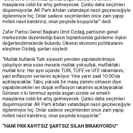
maaşlarına ciddi bir artış gelmeyecek. Çünkü daha seçimleri
düşünmüyorlar. AK Parti iktidarı vatandaşın nasıl geçineceğiyle
ilgilenmiyor hiç. Onlar sadece seçimlerden önce zam yapıp
milleti nasıl kandırırız, onun peşinde koşuyorlar” dedi.
Zafer Partisi Genel Başkanı Ümit Özdağ, partisinin genel
merkezinde düzenlediği basın toplantısında gündeme ilişkin
değerlendirmelerde bulundu. Ülkenin ekonomi politikalarını
eleştiren Özdağ, şunları söyledi:
“Mutlak butlanla Türk siyaseti yeniden yapılandırılmaya
çalışılıyor ama esas mesele mutlak yoksulluk, mutfaktaki
mutlak kriz. Her ayın üçünde TÜİK, TÜFE ve ÜFE rakamlarını,
yani enflasyon verilerini açıklıyor. Yine yarın saat 10.00'da
açıklayacaklar. Tabii, yüksek bir maaş zammı olmasın diye
yapabilecekleri en düşük enflasyon rakamını açıklayacaklar.
Görünen o ki temmuz ayında asgari ücrete ve emekli
maaşlarına ciddi bir artış gelmeyecek. Çünkü daha seçimleri
düşünmüyorlar. AK Parti iktidarı vatandaşın nasıl geçineceğiyle
ilgilenmiyor hiç. Onlar sadece seçimlerden önce zam yapıp
milleti nasıl kandırırız, onun peşinde koşuyorlar.”
“HANİ PKK KAYITSIZ ŞARTSIZ SİLAH BIRAKIYORDU”