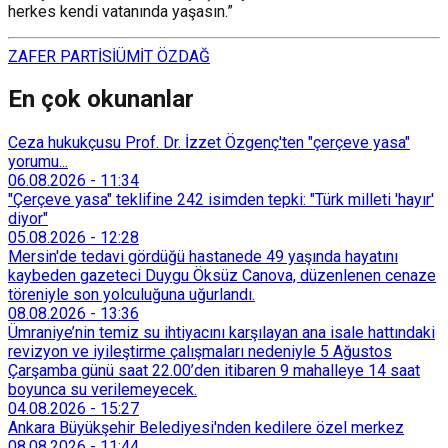
herkes kendi vatanında yaşasın.”
ZAFER PARTİSİ
ÜMİT ÖZDAĞ
En çok okunanlar
Ceza hukukçusu Prof. Dr. İzzet Özgenç'ten "çerçeve yasa"
yorumu...
06.08.2026
-
11:34
"Çerçeve yasa" teklifine 242 isimden tepki: "Türk milleti 'hayır'
diyor"
05.08.2026
-
12:28
Mersin'de tedavi gördüğü hastanede 49 yaşında hayatını
kaybeden gazeteci Duygu Öksüz Canova, düzenlenen cenaze
töreniyle son yolculuğuna uğurlandı.
08.08.2026
-
13:36
Ümraniye’nin temiz su ihtiyacını karşılayan ana isale hattındaki
revizyon ve iyileştirme çalışmaları nedeniyle 5 Ağustos
Çarşamba günü saat 22.00’den itibaren 9 mahalleye 14 saat
boyunca su verilemeyecek.
04.08.2026
-
15:27
Ankara Büyükşehir Belediyesi'nden kedilere özel merkez
08.08.2026
-
11:44