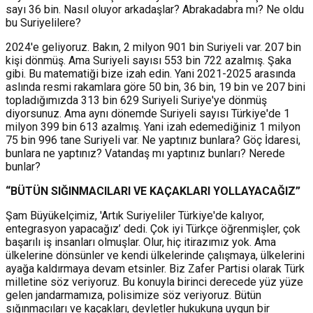
sayı 36 bin. Nasıl oluyor arkadaşlar? Abrakadabra mı? Ne oldu
bu Suriyelilere?
2024'e geliyoruz. Bakın, 2 milyon 901 bin Suriyeli var. 207 bin
kişi dönmüş. Ama Suriyeli sayısı 553 bin 722 azalmış. Şaka
gibi. Bu matematiği bize izah edin. Yani 2021-2025 arasında
aslında resmi rakamlara göre 50 bin, 36 bin, 19 bin ve 207 bini
topladığımızda 313 bin 629 Suriyeli Suriye'ye dönmüş
diyorsunuz. Ama aynı dönemde Suriyeli sayısı Türkiye'de 1
milyon 399 bin 613 azalmış. Yani izah edemediğiniz 1 milyon
75 bin 996 tane Suriyeli var. Ne yaptınız bunlara? Göç İdaresi,
bunlara ne yaptınız? Vatandaş mı yaptınız bunları? Nerede
bunlar?
“BÜTÜN SIĞINMACILARI VE KAÇAKLARI YOLLAYACAĞIZ”
Şam Büyükelçimiz, 'Artık Suriyeliler Türkiye'de kalıyor,
entegrasyon yapacağız’ dedi. Çok iyi Türkçe öğrenmişler, çok
başarılı iş insanları olmuşlar. Olur, hiç itirazımız yok. Ama
ülkelerine dönsünler ve kendi ülkelerinde çalışmaya, ülkelerini
ayağa kaldırmaya devam etsinler. Biz Zafer Partisi olarak Türk
milletine söz veriyoruz. Bu konuyla birinci derecede yüz yüze
gelen jandarmamıza, polisimize söz veriyoruz. Bütün
sığınmacıları ve kaçakları, devletler hukukuna uygun bir