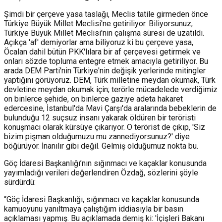
Şimdi bir çerçeve yasa taslağı, Meclis tatile girmeden önce
Türkiye Büyük Millet Meclisi'ne getiriliyor. Biliyorsunuz,
Türkiye Büyük Millet Meclisi'nin çalışma süresi de uzatıldı.
Açıkça 'af' demiyorlar ama biliyoruz ki bu çerçeve yasa,
Öcalan dahil bütün PKK'lılara bir af çerçevesi getirmek ve
onları sözde topluma entegre etmek amacıyla getiriliyor. Bu
arada DEM Parti'nin Türkiye'nin değişik yerlerinde mitingler
yaptığını görüyoruz. DEM, Türk milletine meydan okumak, Türk
devletine meydan okumak için; terörle mücadelede verdiğimiz
on binlerce şehide, on binlerce gaziye adeta hakaret
edercesine, İstanbul'da Mavi Çarşı'da aralarında bebeklerin de
bulunduğu 12 suçsuz insanı yakarak öldüren bir teröristi
konuşmacı olarak kürsüye çıkarıyor. O terörist de çıkıp, 'Siz
bizim pişman olduğumuzu mu zannediyorsunuz?' diye
böğürüyor. İnanılır gibi değil. Gelmiş olduğumuz nokta bu.
Göç İdaresi Başkanlığı’nın sığınmacı ve kaçaklar konusunda
yayımladığı verileri değerlendiren Özdağ, sözlerini şöyle
sürdürdü:
“Göç İdaresi Başkanlığı, sığınmacı ve kaçaklar konusunda
kamuoyunu yanıltmaya çalıştığım iddiasıyla bir basın
açıklaması yapmış. Bu açıklamada demiş ki: 'İçişleri Bakanı