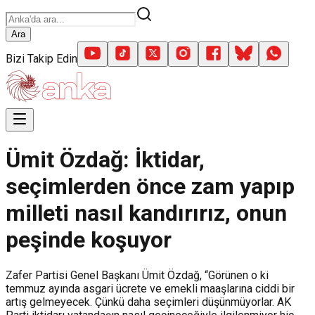
Ara
Bizi Takip Edin
Ümit Özdağ: İktidar,
seçimlerden önce zam yapıp
milleti nasıl kandırırız, onun
peşinde koşuyor
Zafer Partisi Genel Başkanı Ümit Özdağ, “Görünen o ki
temmuz ayında asgari ücrete ve emekli maaşlarına ciddi bir
artış gelmeyecek. Çünkü daha seçimleri düşünmüyorlar. AK