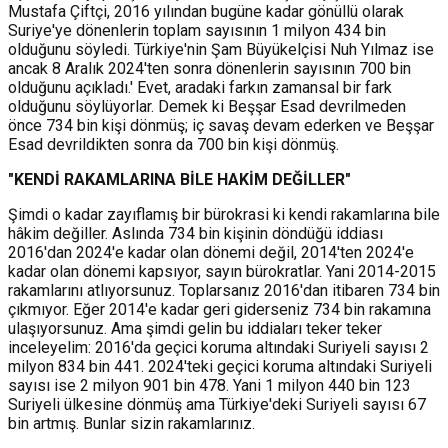
Mustafa Çiftçi, 2016 yılından bugüne kadar gönüllü olarak
Suriye'ye dönenlerin toplam sayısının 1 milyon 434 bin
olduğunu söyledi. Türkiye'nin Şam Büyükelçisi Nuh Yılmaz ise
ancak 8 Aralık 2024'ten sonra dönenlerin sayısının 700 bin
olduğunu açıkladı.' Evet, aradaki farkın zamansal bir fark
olduğunu söylüyorlar. Demek ki Beşşar Esad devrilmeden
önce 734 bin kişi dönmüş; iç savaş devam ederken ve Beşşar
Esad devrildikten sonra da 700 bin kişi dönmüş.
"KENDİ RAKAMLARINA BİLE HAKİM DEĞİLLER"
Şimdi o kadar zayıflamış bir bürokrasi ki kendi rakamlarına bile
hâkim değiller. Aslında 734 bin kişinin döndüğü iddiası
2016'dan 2024'e kadar olan dönemi değil, 2014'ten 2024'e
kadar olan dönemi kapsıyor, sayın bürokratlar. Yani 2014-2015
rakamlarını atlıyorsunuz. Toplarsanız 2016'dan itibaren 734 bin
çıkmıyor. Eğer 2014'e kadar geri giderseniz 734 bin rakamına
ulaşıyorsunuz. Ama şimdi gelin bu iddiaları teker teker
inceleyelim: 2016'da geçici koruma altındaki Suriyeli sayısı 2
milyon 834 bin 441. 2024'teki geçici koruma altındaki Suriyeli
sayısı ise 2 milyon 901 bin 478. Yani 1 milyon 440 bin 123
Suriyeli ülkesine dönmüş ama Türkiye'deki Suriyeli sayısı 67
bin artmış. Bunlar sizin rakamlarınız.