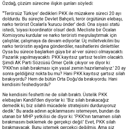
Özdağ, çözüm sürecine ilişkin şunları söyledi:
“'Terörsüz Türkiye' dedikleri PKK ile müzakere süreci 20 ayı
doldurdu. Bu süreçte Devlet Bahçeli, terör örgütünün elebaşı,
narko terörist Öcalan'a 'kurucu önder' dedi. Ona siyasi statü
istedi, 'siyasi koordinatör olsun' dedi. Mecliste bir Öcalan
Komisyonu kurdular ve narko teröristi meşrulaştırmak için
çalıştılar, çalışmaya da devam ediyorlar. Üç milletvekilini bu
narko teröristin ayağına gönderdiler, nasihatlerini dinlettiler.
Oysa bu sürece başlarken güya bir al-ver süreci olmayacaktı.
Pazarlık yapılmayacaktı. PKK kayıtsız şartsız teslim olacaktı.
Şimdi AK Parti Sözcüsü Ömer Çelik çıkıyor ve diyor ki:
'PKK'nın silah bırakması için yasal zemin hazırlamalıyız.' 20 ay
sonra geldiğiniz nokta bu mu? Hani PKK kayıtsız şartsız silah
bırakıyordu? Hem de bütün Orta Doğu'da bırakıyordu. Hani
kendisini feshediyordu?
Ne kendisini feshetti ne de silah bıraktı. Üstelik PKK
elebaşları Kandil'den diyorlar ki: 'Biz silah bırakacağız
demedik ki, biz silahlı mücadele stratejisini durduruyoruz
dedik.' Bu arada adının açıklanmasını istemeyen, bundan da
utanan bir MHP yetkilisi de diyor ki: 'PKK'nın tamamen silah
bırakmasını beklemek de gerçekçi değil.' Evet, PKK silah
bırakmayacak. Bunu istemek gerçekçi değilmiş. Ama siz