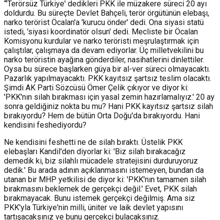
“'Terörsüz Türkiye' dedikleri PKK ile müzakere süreci 20 ayı
doldurdu. Bu süreçte Devlet Bahçeli, terör örgütünün elebaşı,
narko terörist Öcalan'a 'kurucu önder' dedi. Ona siyasi statü
istedi, 'siyasi koordinatör olsun' dedi. Mecliste bir Öcalan
Komisyonu kurdular ve narko teröristi meşrulaştırmak için
çalıştılar, çalışmaya da devam ediyorlar. Üç milletvekilini bu
narko teröristin ayağına gönderdiler, nasihatlerini dinlettiler.
Oysa bu sürece başlarken güya bir al-ver süreci olmayacaktı.
Pazarlık yapılmayacaktı. PKK kayıtsız şartsız teslim olacaktı.
Şimdi AK Parti Sözcüsü Ömer Çelik çıkıyor ve diyor ki:
'PKK'nın silah bırakması için yasal zemin hazırlamalıyız.' 20 ay
sonra geldiğiniz nokta bu mu? Hani PKK kayıtsız şartsız silah
bırakıyordu? Hem de bütün Orta Doğu'da bırakıyordu. Hani
kendisini feshediyordu?
Ne kendisini feshetti ne de silah bıraktı. Üstelik PKK
elebaşları Kandil'den diyorlar ki: 'Biz silah bırakacağız
demedik ki, biz silahlı mücadele stratejisini durduruyoruz
dedik.' Bu arada adının açıklanmasını istemeyen, bundan da
utanan bir MHP yetkilisi de diyor ki: 'PKK'nın tamamen silah
bırakmasını beklemek de gerçekçi değil.' Evet, PKK silah
bırakmayacak. Bunu istemek gerçekçi değilmiş. Ama siz
PKK'yla Türkiye'nin milli, üniter ve laik devlet yapısını
tartışacaksınız ve bunu gerçekçi bulacaksınız.