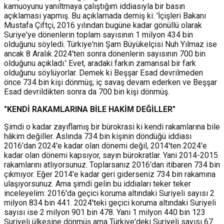
kamuoyunu yanıltmaya çalıştığım iddiasıyla bir basın
açıklaması yapmış. Bu açıklamada demiş ki: 'İçişleri Bakanı
Mustafa Çiftçi, 2016 yılından bugüne kadar gönüllü olarak
Suriye'ye dönenlerin toplam sayısının 1 milyon 434 bin
olduğunu söyledi. Türkiye'nin Şam Büyükelçisi Nuh Yılmaz ise
ancak 8 Aralık 2024'ten sonra dönenlerin sayısının 700 bin
olduğunu açıkladı.' Evet, aradaki farkın zamansal bir fark
olduğunu söylüyorlar. Demek ki Beşşar Esad devrilmeden
önce 734 bin kişi dönmüş; iç savaş devam ederken ve Beşşar
Esad devrildikten sonra da 700 bin kişi dönmüş.
"KENDİ RAKAMLARINA BİLE HAKİM DEĞİLLER"
Şimdi o kadar zayıflamış bir bürokrasi ki kendi rakamlarına bile
hâkim değiller. Aslında 734 bin kişinin döndüğü iddiası
2016'dan 2024'e kadar olan dönemi değil, 2014'ten 2024'e
kadar olan dönemi kapsıyor, sayın bürokratlar. Yani 2014-2015
rakamlarını atlıyorsunuz. Toplarsanız 2016'dan itibaren 734 bin
çıkmıyor. Eğer 2014'e kadar geri giderseniz 734 bin rakamına
ulaşıyorsunuz. Ama şimdi gelin bu iddiaları teker teker
inceleyelim: 2016'da geçici koruma altındaki Suriyeli sayısı 2
milyon 834 bin 441. 2024'teki geçici koruma altındaki Suriyeli
sayısı ise 2 milyon 901 bin 478. Yani 1 milyon 440 bin 123
Suriyeli ülkesine dönmüş ama Türkiye'deki Suriyeli sayısı 67