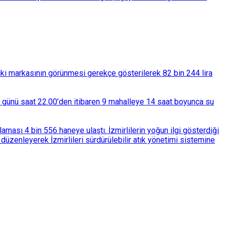
çki markasının görünmesi gerekçe gösterilerek 82 bin 244 lira
ba günü saat 22.00’den itibaren 9 mahalleye 14 saat boyunca su
ası 4 bin 556 haneye ulaştı. İzmirlilerin yoğun ilgi gösterdiği
üzenleyerek İzmirlileri sürdürülebilir atık yönetimi sistemine