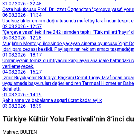
31.07.2026
-
22:48
Ceza hukukçusu Prof. Dr. İzzet Özgenç'ten "çerçeve yasa" yorum
06.08.2026
-
11:34
Usulsüzlükler emrim doğrultusunda müfettiş tarafından tespit edi
02.08.2026
-
12:57
"Çerçeve yasa" teklifine 242 isimden tepki: "Türk milleti 'hayır' d
05.08.2026
-
12:28
Muğla'nın Menteşe ilçesinde yaşayan sinema oyuncusu Yiğit Döre
idari para cezası kesildi. Paylaşımının reklam amacı taşımadığın
01.08.2026
-
18:17
Ümraniye’nin temiz su ihtiyacını karşılayan ana isale hattındak
verilemeyecek.
04.08.2026
-
15:27
İzmir Büyükşehir Belediye Başkanı Cemil Tugay tarafından organi
uygulamada başvuruları değerlendiren Tarımsal Hizmetler Dairesi
dahil etti.
01.08.2026
-
14:19
Şehit anne ve babalarına asgari ücret kadar aylık
03.08.2026
-
18:39
Türkiye Kültür Yolu Festivali’nin 8’inci d
Mahreç: BULTEN