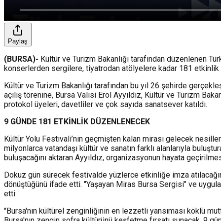
Paylaş
(BURSA)-
Kültür ve Turizm Bakanlığı tarafından düzenlenen Türk
konserlerden sergilere, tiyatrodan atölyelere kadar 181 etkinlik 
Kültür ve Turizm Bakanlığı tarafından bu yıl 26 şehirde gerçekle
açılış törenine, Bursa Valisi Erol Ayyıldız, Kültür ve Turizm Ba
protokol üyeleri, davetliler ve çok sayıda sanatsever katıldı.
9 GÜNDE 181 ETKİNLİK DÜZENLENECEK
Kültür Yolu Festivali’nin geçmişten kalan mirası gelecek nesillere
milyonlarca vatandaşı kültür ve sanatın farklı alanlarıyla buluşturaca
buluşacağını aktaran Ayyıldız, organizasyonun hayata geçirilm
Dokuz gün sürecek festivalde yüzlerce etkinliğe imza atılacağın
dönüştüğünü ifade etti. "Yaşayan Miras Bursa Sergisi" ve uygul
etti:
"Bursa'nın kültürel zenginliğinin en lezzetli yansıması köklü m
Bursa'nın zengin sofra kültürünü keşfetme fırsatı sunacak. 9 gü