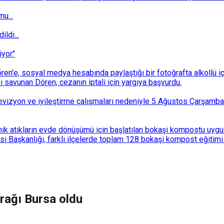
u...
ldi...
iyor"
n'e, sosyal medya hesabında paylaştığı bir fotoğrafta alkollü i
ı savunan Dören, cezanın iptali için yargıya başvurdu.
i revizyon ve iyileştirme çalışmaları nedeniyle 5 Ağustos Çarşam
k atıkların evde dönüşümü için başlatılan bokaşi kompostu uygulam
 Başkanlığı, farklı ilçelerde toplam 128 bokaşi kompost eğitimi d
urağı Bursa oldu