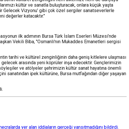
rımızı kültür ve sanatla buluşturacak, onlara küçük yaşta
ir Gelecek Vizyonu’ gibi çok özel sergiler sanatseverlerle
ni değerler katacaktır."
zasyonun ilk adımının Bursa Türk İslam Eserleri Müzesi’nde
n Başkan Vekili Biba, "Osmanlı'nın Mukaddes Emanetleri sergisi
ntin tarihi ve kültürel zenginliğinin daha geniş kitlelere ulaşması
le gelecek arasında yeni köprüler inşa edecektir. Gençlerimizin
söyleşiler ve atölyeler şehrimizin kültür sanat hayatına önemli
, çini sanatından ipek kültürüne, Bursa mutfağından diğer yaşayan
i.
ralarda yer alan iddiaların gerçeği yansıtmadığını bildirdi.