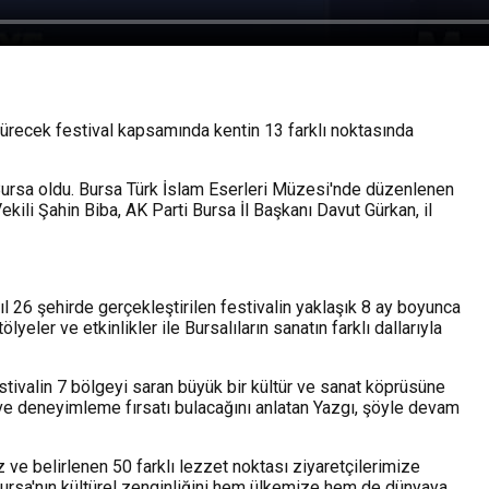
 sürecek festival kapsamında kentin 13 farklı noktasında
ğı Bursa oldu. Bursa Türk İslam Eserleri Müzesi'nde düzenlenen
kili Şahin Biba, AK Parti Bursa İl Başkanı Davut Gürkan, il
yıl 26 şehirde gerçekleştirilen festivalin yaklaşık 8 ay boyunca
ölyeler ve etkinlikler ile Bursalıların sanatın farklı dallarıyla
tivalin 7 bölgeyi saran büyük bir kültür ve sanat köprüsüne
 ve deneyimleme fırsatı bulacağını anlatan Yazgı, şöyle devam
ve belirlenen 50 farklı lezzet noktası ziyaretçilerimize
Bursa'nın kültürel zenginliğini hem ülkemize hem de dünyaya