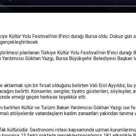
iye Kültür Yolu Festivali’nin 8’inci durağı Bursa oldu. Dokuz gün
gerçekleştirilecek.
ştirilmesi planlanan Türkiye Kültür Yolu Festivali’nin 8’inci dura
kan Yardımcısı Gökhan Yazgı, Bursa Büyükşehir Belediyesi Başkan Ve
 aktarmak için bir fırsat olduğunu belirten Vali Erol Ayyıldız, bu 
ğını belirtti. Konserler, sergiler, tiyatro gösterileri, söyleşiler, at
esinde emeği geçen herkese teşekkür etti.
ı belirten Kültür ve Turizm Bakan Yardımcısı Gökhan Yazgı ise fes
amalı atölyelerde vatandaşların kadim zanaatları yakından tanıma
utfak kültürüdür. Gastronomi rotası kapsamında uzman kurumlarımız 
n boyunca 13 farklı noktada gerçekleştireceğimiz 181 etkinlikle 