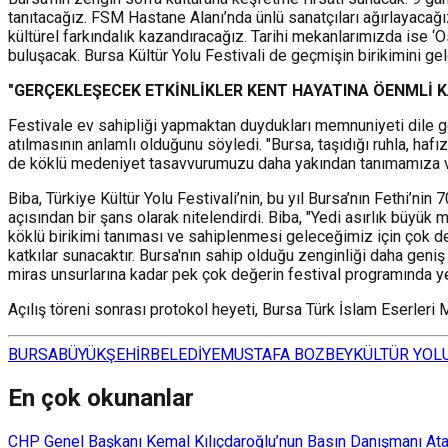
tanıtacağız. FSM Hastane Alanı’nda ünlü sanatçıları ağırlayacağ
kültürel farkındalık kazandıracağız. Tarihi mekanlarımızda ise 
buluşacak. Bursa Kültür Yolu Festivali de geçmişin birikimini ge
"GERÇEKLEŞECEK ETKİNLİKLER KENT HAYATINA ÖENMLİ 
Festivale ev sahipliği yapmaktan duydukları memnuniyeti dile g
atılmasının anlamlı olduğunu söyledi. "Bursa, taşıdığı ruhla, ha
de köklü medeniyet tasavvurumuzu daha yakından tanımamıza vesi
Biba, Türkiye Kültür Yolu Festivali’nin, bu yıl Bursa’nın Fethi’ni
açısından bir şans olarak nitelendirdi. Biba, "Yedi asırlık büyü
köklü birikimi tanıması ve sahiplenmesi geleceğimiz için çok değ
katkılar sunacaktır. Bursa'nın sahip olduğu zenginliği daha geniş
miras unsurlarına kadar pek çok değerin festival programında ye
Açılış töreni sonrası protokol heyeti, Bursa Türk İslam Eserleri
BURSA
BÜYÜKŞEHİR
BELEDİYE
MUSTAFA BOZBEY
KÜLTÜR YOL
En çok okunanlar
CHP Genel Başkanı Kemal Kılıçdaroğlu’nun Basın Danışmanı Atakan