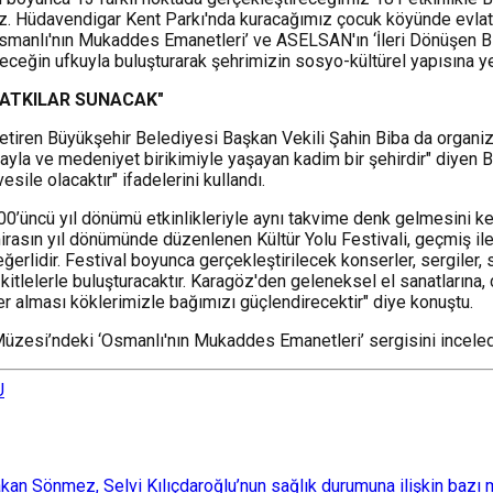
ız. Hüdavendigar Kent Parkı'nda kuracağımız çocuk köyünde evlatla
‘Osmanlı'nın Mukaddes Emanetleri’ ve ASELSAN'ın ‘İleri Dönüşen B
leceğin ufkuyla buluşturarak şehrimizin sosyo-kültürel yapısına ye
KATKILAR SUNACAK"
etiren Büyükşehir Belediyesi Başkan Vekili Şahin Biba da organi
fızayla ve medeniyet birikimiyle yaşayan kadim bir şehirdir" diye
le olacaktır" ifadelerini kullandı.
n 700’üncü yıl dönümü etkinlikleriyle aynı takvime denk gelmesini ke
k mirasın yıl dönümünde düzenlenen Kültür Yolu Festivali, geçmiş i
erlidir. Festival boyunca gerçekleştirilecek konserler, sergiler, 
 kitlelerle buluşturacaktır. Karagöz'den geleneksel el sanatlarına
r alması köklerimizle bağımızı güçlendirecektir" diye konuştu.
 Müzesi’ndeki ‘Osmanlı'nın Mukaddes Emanetleri’ sergisini inceled
U
 Sönmez, Selvi Kılıçdaroğlu’nun sağlık durumuna ilişkin bazı mec