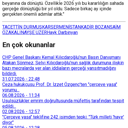
beyanına da dönüştü. Özellikle 2026 yılı bu kararlılığın sahada
gerçeğe dönüştüğü bir yıl oldu. Sadece birkaç ay içinde
gerçekten önemli adımlar attık."
TACETTİN DURMUŞ
KARS
ERMENİSTAN
KADİR BOZAN
SAİM
ÖZAKALIN
AYŞE UZER
Hayk Darbinyan
En çok okunanlar
CHP Genel Başkanı Kemal Kılıçdaroğlu’nun Basın Danışmanı
Atakan Sönmez, Selvi Kılıçdaroğlu’nun sağlık durumuna ilişkin
bazı mecralarda yer alan iddiaların gerçeği yansıtmadığını
bildirdi.
31.07.2026
-
22:48
Ceza hukukçusu Prof. Dr. İzzet Özgenç'ten "çerçeve yasa"
yorumu...
06.08.2026
-
11:34
Usulsüzlükler emrim doğrultusunda müfettiş tarafından tespit
edildi...
02.08.2026
-
12:57
"Çerçeve yasa" teklifine 242 isimden tepki: "Türk milleti 'hayır'
diyor"
05.08.2026
-
12:28