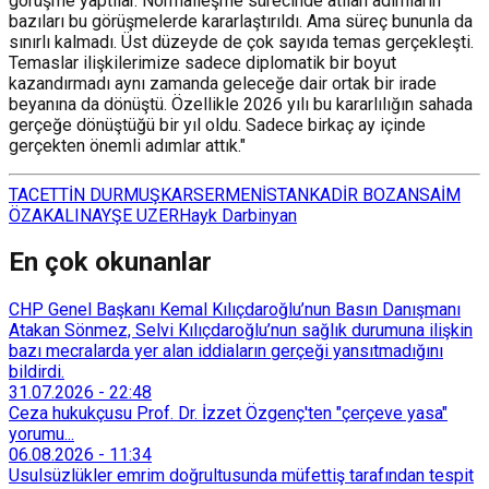
görüşme yaptılar. Normalleşme sürecinde atılan adımların
bazıları bu görüşmelerde kararlaştırıldı. Ama süreç bununla da
sınırlı kalmadı. Üst düzeyde de çok sayıda temas gerçekleşti.
Temaslar ilişkilerimize sadece diplomatik bir boyut
kazandırmadı aynı zamanda geleceğe dair ortak bir irade
beyanına da dönüştü. Özellikle 2026 yılı bu kararlılığın sahada
gerçeğe dönüştüğü bir yıl oldu. Sadece birkaç ay içinde
gerçekten önemli adımlar attık."
TACETTİN DURMUŞ
KARS
ERMENİSTAN
KADİR BOZAN
SAİM
ÖZAKALIN
AYŞE UZER
Hayk Darbinyan
En çok okunanlar
CHP Genel Başkanı Kemal Kılıçdaroğlu’nun Basın Danışmanı
Atakan Sönmez, Selvi Kılıçdaroğlu’nun sağlık durumuna ilişkin
bazı mecralarda yer alan iddiaların gerçeği yansıtmadığını
bildirdi.
31.07.2026
-
22:48
Ceza hukukçusu Prof. Dr. İzzet Özgenç'ten "çerçeve yasa"
yorumu...
06.08.2026
-
11:34
Usulsüzlükler emrim doğrultusunda müfettiş tarafından tespit