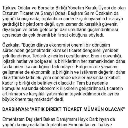
Türkiye Odalar ve Borsalar Birliği Yönetim Kurulu Üyesi de olan
Erzurum Ticaret ve Sanayi Odası Başkanı Saim Özakalın da
yaptığı konuşmada, toplantının sadece iş dünyasının bir araya
getirdiği bir platform değil, aynı zamanda karşılıklı güvenin,
diyaloğun ve ortak geleceğe dair umutların güçlendirilmesi
açısından da çok önemli bir fırsat olduğunu söyledi.
Özakalın, "Bugün dünya ekonomisi önemli bir dönüşüm
sürecinden geçmektedir. Küresel ticaret dengeleri yeniden
şekillendiriyor. Tedarik zincirleri çeşitleniyor. Enerji güvenliği,
lojistik hatlar ve bölgesel iş birliklerinin her zamankinden daha
fazla önem kazandığının farkındayız. Bölgemizde yaşanan
gelişmeler de ekonomik iş birliğinin ve istikrarın değerini daha
da arttırmaktadır. Bu yeni dönemde ülkeler arasında rekabet
kadar iş birliği de belirleyici olacaktır. Tam bu nedenle
komşular arasında ekonomik ilişkilerin geliştirilmesi, ticaretin
artırılması ve karşılıklı yatırımların teşvik edilmesi de ayrıca
büyük önem taşımaktadır" dedi.
DARBİNYAN: "ARTIK DİREKT TİCARET MÜMKÜN OLACAK"
Ermenistan Dışişleri Bakan Danışmanı Hayk Darbinyan da
yaptığı konuşmada bu toplantının Ermenistan ve Türkiye