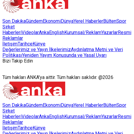
Son Dakika
Gündem
Ekonomi
Dünya
Yerel Haberler
Bülten
Spor
Şirket
Haberleri
Videolar
AnkaEnglish
Kurumsal/Reklam
Yazarlar
Resmi
Reklamlar
İletişim
Tarihçe
Künye
Değerlerimiz ve Yayın İlkelerimiz
Aydınlatma Metni ve Veri
Politikası
Yeniden Yayım Konusunda ve Yasal Uyarı
Bizi Takip Edin
Tüm hakları ANKA'ya aittir. Tüm hakları saklıdır. @2026
Son Dakika
Gündem
Ekonomi
Dünya
Yerel Haberler
Bülten
Spor
Şirket
Haberleri
Videolar
AnkaEnglish
Kurumsal/Reklam
Yazarlar
Resmi
Reklamlar
İletişim
Tarihçe
Künye
Değerlerimiz ve Yayın İlkelerimiz
Aydınlatma Metni ve Veri