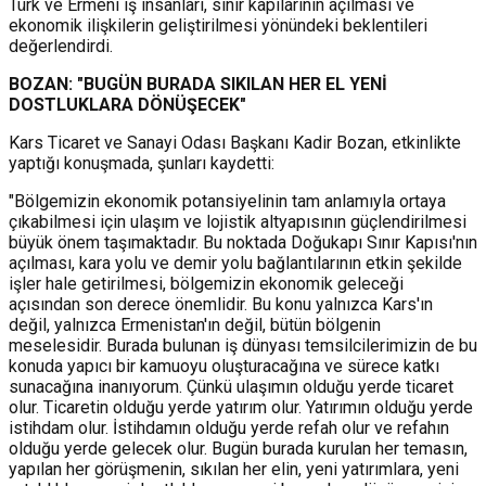
Türk ve Ermeni iş insanları, sınır kapılarının açılması ve
ekonomik ilişkilerin geliştirilmesi yönündeki beklentileri
değerlendirdi.
BOZAN: "BUGÜN BURADA SIKILAN HER EL YENİ
DOSTLUKLARA DÖNÜŞECEK"
Kars Ticaret ve Sanayi Odası Başkanı Kadir Bozan, etkinlikte
yaptığı konuşmada, şunları kaydetti:
"Bölgemizin ekonomik potansiyelinin tam anlamıyla ortaya
çıkabilmesi için ulaşım ve lojistik altyapısının güçlendirilmesi
büyük önem taşımaktadır. Bu noktada Doğukapı Sınır Kapısı'nın
açılması, kara yolu ve demir yolu bağlantılarının etkin şekilde
işler hale getirilmesi, bölgemizin ekonomik geleceği
açısından son derece önemlidir. Bu konu yalnızca Kars'ın
değil, yalnızca Ermenistan'ın değil, bütün bölgenin
meselesidir. Burada bulunan iş dünyası temsilcilerimizin de bu
konuda yapıcı bir kamuoyu oluşturacağına ve sürece katkı
sunacağına inanıyorum. Çünkü ulaşımın olduğu yerde ticaret
olur. Ticaretin olduğu yerde yatırım olur. Yatırımın olduğu yerde
istihdam olur. İstihdamın olduğu yerde refah olur ve refahın
olduğu yerde gelecek olur. Bugün burada kurulan her temasın,
yapılan her görüşmenin, sıkılan her elin, yeni yatırımlara, yeni