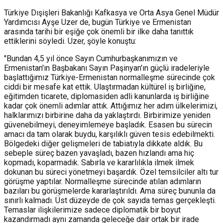
Türkiye Dışişleri Bakanlığı Kafkasya ve Orta Asya Genel Müdür
Yardımcısı Ayşe Uzer de, bugün Türkiye ve Ermenistan
arasında tarihi bir eşiğe çok önemli bir ilke daha tanıttık
ettiklerini söyledi. Uzer, şöyle konuştu:
"Bundan 4,5 yıl önce Sayın Cumhurbaşkanımızın ve
Ermenistan'ın Başbakanı Sayın Paşinyan'ın güçlü iradeleriyle
başlattığımız Türkiye-Ermenistan normalleşme sürecinde çok
ciddi bir mesafe kat ettik. Ulaştırmadan kültürel iş birliğine,
eğitimden ticarete, diplomasiden adli kanunlarda iş birliğine
kadar çok önemli adımlar attık. Attığımız her adım ülkelerimizi,
halklarımızı birbirine daha da yaklaştırdı. Birbirimize yeniden
güvenebilmeyi, deneyimlemeye başladık. Esasen bu sürecin
amacı da tam olarak buydu, karşılıklı güven tesis edebilmekti.
Bölgedeki diğer gelişmeleri de tabiatıyla dikkate aldık. Bu
sebeple süreç bazen yavaşladı, bazen hızlandı ama hiç
kopmadı, koparmadık. Sabırla ve kararlılıkla ilmek ilmek
dokunan bu süreci yönetmeyi başardık. Özel temsilciler altı tur
görüşme yaptılar. Normalleşme sürecinde atılan adımların
bazıları bu görüşmelerde kararlaştırıldı. Ama süreç bununla da
sınırlı kalmadı. Üst düzeyde de çok sayıda temas gerçekleşti.
Temaslar ilişkilerimize sadece diplomatik bir boyut
kazandırmadı aynı zamanda geleceğe dair ortak bir irade