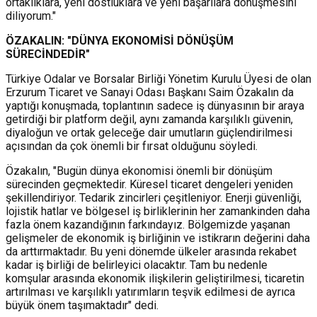
ortaklıklara, yeni dostluklara ve yeni başarılara dönüşmesini
diliyorum."
ÖZAKALIN: "DÜNYA EKONOMİSİ DÖNÜŞÜM
SÜRECİNDEDİR"
Türkiye Odalar ve Borsalar Birliği Yönetim Kurulu Üyesi de olan
Erzurum Ticaret ve Sanayi Odası Başkanı Saim Özakalın da
yaptığı konuşmada, toplantının sadece iş dünyasının bir araya
getirdiği bir platform değil, aynı zamanda karşılıklı güvenin,
diyaloğun ve ortak geleceğe dair umutların güçlendirilmesi
açısından da çok önemli bir fırsat olduğunu söyledi.
Özakalın, "Bugün dünya ekonomisi önemli bir dönüşüm
sürecinden geçmektedir. Küresel ticaret dengeleri yeniden
şekillendiriyor. Tedarik zincirleri çeşitleniyor. Enerji güvenliği,
lojistik hatlar ve bölgesel iş birliklerinin her zamankinden daha
fazla önem kazandığının farkındayız. Bölgemizde yaşanan
gelişmeler de ekonomik iş birliğinin ve istikrarın değerini daha
da arttırmaktadır. Bu yeni dönemde ülkeler arasında rekabet
kadar iş birliği de belirleyici olacaktır. Tam bu nedenle
komşular arasında ekonomik ilişkilerin geliştirilmesi, ticaretin
artırılması ve karşılıklı yatırımların teşvik edilmesi de ayrıca
büyük önem taşımaktadır" dedi.