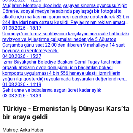
Muğla'nın Menteşe ilçesinde yaşayan sinema oyuncusu Yiğit
Dören'e, sosyal medya hesabında paylaştığı bir fotoğrafta
alkollü içki markasının görünmesi gerekçe gösterilerek 82 bin
244 lira idari para cezası kesildi. Paylaşımının reklam amacı
taşımadığını savunan Dören, cezanın iptali için yargıya
01.08.2026
-
18:17
başvurdu.
Ümraniye’nin temiz su ihtiyacını karşılayan ana isale hattındaki
revizyon ve iyileştirme çalışmaları nedeniyle 5 Ağustos
Çarşamba günü saat 22.00’den itibaren 9 mahalleye 14 saat
boyunca su verilemeyecek.
04.08.2026
-
15:27
İzmir Büyükşehir Belediye Başkanı Cemil Tugay tarafından
organik atıkların evde dönüşümü için başlatılan bokaşi
kompostu uygulaması 4 bin 556 haneye ulaştı. İzmirlilerin
yoğun ilgi gösterdiği uygulamada başvuruları değerlendiren
Tarımsal Hizmetler Dairesi Başkanlığı, farklı ilçelerde toplam
01.08.2026
-
14:19
128 bokaşi kompost eğitimi düzenleyerek İzmirlileri
Şehit anne ve babalarına asgari ücret kadar aylık
sürdürülebilir atık yönetimi sistemine dahil etti.
03.08.2026
-
18:39
Türkiye - Ermenistan İş Dünyası Kars’ta
bir araya geldi
Mahreç: Anka Haber