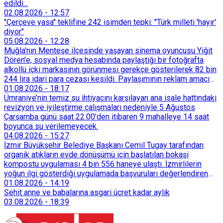
edildi...
02.08.2026
-
12:57
"Çerçeve yasa" teklifine 242 isimden tepki: "Türk milleti 'hayır'
diyor"
05.08.2026
-
12:28
Muğla'nın Menteşe ilçesinde yaşayan sinema oyuncusu Yiğit
Dören'e, sosyal medya hesabında paylaştığı bir fotoğrafta
alkollü içki markasının görünmesi gerekçe gösterilerek 82 bin
244 lira idari para cezası kesildi. Paylaşımının reklam amacı
taşımadığını savunan Dören, cezanın iptali için yargıya
01.08.2026
-
18:17
başvurdu.
Ümraniye’nin temiz su ihtiyacını karşılayan ana isale hattındaki
revizyon ve iyileştirme çalışmaları nedeniyle 5 Ağustos
Çarşamba günü saat 22.00’den itibaren 9 mahalleye 14 saat
boyunca su verilemeyecek.
04.08.2026
-
15:27
İzmir Büyükşehir Belediye Başkanı Cemil Tugay tarafından
organik atıkların evde dönüşümü için başlatılan bokaşi
kompostu uygulaması 4 bin 556 haneye ulaştı. İzmirlilerin
yoğun ilgi gösterdiği uygulamada başvuruları değerlendiren
Tarımsal Hizmetler Dairesi Başkanlığı, farklı ilçelerde toplam
01.08.2026
-
14:19
128 bokaşi kompost eğitimi düzenleyerek İzmirlileri
Şehit anne ve babalarına asgari ücret kadar aylık
sürdürülebilir atık yönetimi sistemine dahil etti.
03.08.2026
-
18:39