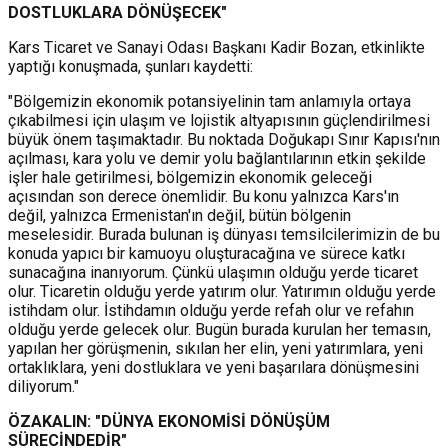
DOSTLUKLARA DÖNÜŞECEK"
Kars Ticaret ve Sanayi Odası Başkanı Kadir Bozan, etkinlikte
yaptığı konuşmada, şunları kaydetti:
"Bölgemizin ekonomik potansiyelinin tam anlamıyla ortaya
çıkabilmesi için ulaşım ve lojistik altyapısının güçlendirilmesi
büyük önem taşımaktadır. Bu noktada Doğukapı Sınır Kapısı'nın
açılması, kara yolu ve demir yolu bağlantılarının etkin şekilde
işler hale getirilmesi, bölgemizin ekonomik geleceği
açısından son derece önemlidir. Bu konu yalnızca Kars'ın
değil, yalnızca Ermenistan'ın değil, bütün bölgenin
meselesidir. Burada bulunan iş dünyası temsilcilerimizin de bu
konuda yapıcı bir kamuoyu oluşturacağına ve sürece katkı
sunacağına inanıyorum. Çünkü ulaşımın olduğu yerde ticaret
olur. Ticaretin olduğu yerde yatırım olur. Yatırımın olduğu yerde
istihdam olur. İstihdamın olduğu yerde refah olur ve refahın
olduğu yerde gelecek olur. Bugün burada kurulan her temasın,
yapılan her görüşmenin, sıkılan her elin, yeni yatırımlara, yeni
ortaklıklara, yeni dostluklara ve yeni başarılara dönüşmesini
diliyorum."
ÖZAKALIN: "DÜNYA EKONOMİSİ DÖNÜŞÜM
SÜRECİNDEDİR"