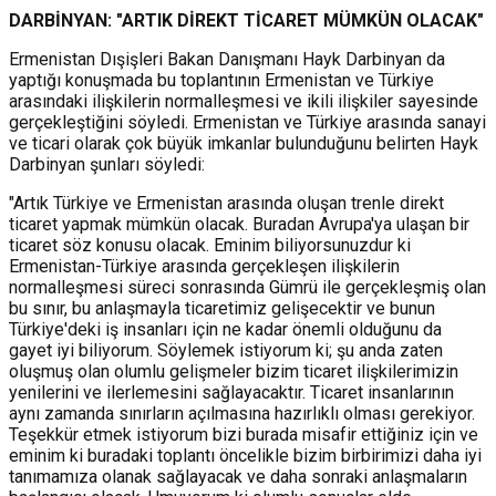
DARBİNYAN: "ARTIK DİREKT TİCARET MÜMKÜN OLACAK"
Ermenistan Dışişleri Bakan Danışmanı Hayk Darbinyan da
yaptığı konuşmada bu toplantının Ermenistan ve Türkiye
arasındaki ilişkilerin normalleşmesi ve ikili ilişkiler sayesinde
gerçekleştiğini söyledi. Ermenistan ve Türkiye arasında sanayi
ve ticari olarak çok büyük imkanlar bulunduğunu belirten Hayk
Darbinyan şunları söyledi:
"Artık Türkiye ve Ermenistan arasında oluşan trenle direkt
ticaret yapmak mümkün olacak. Buradan Avrupa'ya ulaşan bir
ticaret söz konusu olacak. Eminim biliyorsunuzdur ki
Ermenistan-Türkiye arasında gerçekleşen ilişkilerin
normalleşmesi süreci sonrasında Gümrü ile gerçekleşmiş olan
bu sınır, bu anlaşmayla ticaretimiz gelişecektir ve bunun
Türkiye'deki iş insanları için ne kadar önemli olduğunu da
gayet iyi biliyorum. Söylemek istiyorum ki; şu anda zaten
oluşmuş olan olumlu gelişmeler bizim ticaret ilişkilerimizin
yenilerini ve ilerlemesini sağlayacaktır. Ticaret insanlarının
aynı zamanda sınırların açılmasına hazırlıklı olması gerekiyor.
Teşekkür etmek istiyorum bizi burada misafir ettiğiniz için ve
eminim ki buradaki toplantı öncelikle bizim birbirimizi daha iyi
tanımamıza olanak sağlayacak ve daha sonraki anlaşmaların