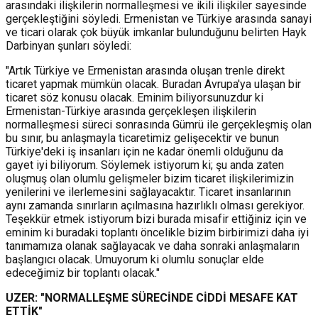
arasındaki ilişkilerin normalleşmesi ve ikili ilişkiler sayesinde
gerçekleştiğini söyledi. Ermenistan ve Türkiye arasında sanayi
ve ticari olarak çok büyük imkanlar bulunduğunu belirten Hayk
Darbinyan şunları söyledi:
"Artık Türkiye ve Ermenistan arasında oluşan trenle direkt
ticaret yapmak mümkün olacak. Buradan Avrupa'ya ulaşan bir
ticaret söz konusu olacak. Eminim biliyorsunuzdur ki
Ermenistan-Türkiye arasında gerçekleşen ilişkilerin
normalleşmesi süreci sonrasında Gümrü ile gerçekleşmiş olan
bu sınır, bu anlaşmayla ticaretimiz gelişecektir ve bunun
Türkiye'deki iş insanları için ne kadar önemli olduğunu da
gayet iyi biliyorum. Söylemek istiyorum ki; şu anda zaten
oluşmuş olan olumlu gelişmeler bizim ticaret ilişkilerimizin
yenilerini ve ilerlemesini sağlayacaktır. Ticaret insanlarının
aynı zamanda sınırların açılmasına hazırlıklı olması gerekiyor.
Teşekkür etmek istiyorum bizi burada misafir ettiğiniz için ve
eminim ki buradaki toplantı öncelikle bizim birbirimizi daha iyi
tanımamıza olanak sağlayacak ve daha sonraki anlaşmaların
başlangıcı olacak. Umuyorum ki olumlu sonuçlar elde
edeceğimiz bir toplantı olacak."
UZER: "NORMALLEŞME SÜRECİNDE CİDDİ MESAFE KAT
ETTİK"