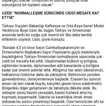
başlangıcı olacak. Umuyorum ki olumlu sonuçlar elde
edeceğimiz bir toplantı olacak."
UZER: "NORMALLEŞME SÜRECİNDE CİDDİ MESAFE KAT
ETTİK"
Türkiye Dışişleri Bakanlığı Kafkasya ve Orta Asya Genel Müdür
Yardımcısı Ayşe Uzer de, bugün Türkiye ve Ermenistan
arasında tarihi bir eşiğe çok önemli bir ilke daha tanıttık
ettiklerini söyledi. Uzer, şöyle konuştu:
"Bundan 4,5 yıl önce Sayın Cumhurbaşkanımızın ve
Ermenistan'ın Başbakanı Sayın Paşinyan'ın güçlü iradeleriyle
başlattığımız Türkiye-Ermenistan normalleşme sürecinde çok
ciddi bir mesafe kat ettik. Ulaştırmadan kültürel iş birliğine,
eğitimden ticarete, diplomasiden adli kanunlarda iş birliğine
kadar çok önemli adımlar attık. Attığımız her adım ülkelerimizi,
halklarımızı birbirine daha da yaklaştırdı. Birbirimize yeniden
güvenebilmeyi, deneyimlemeye başladık. Esasen bu sürecin
amacı da tam olarak buydu, karşılıklı güven tesis edebilmekti.
Bölgedeki diğer gelişmeleri de tabiatıyla dikkate aldık. Bu
sebeple süreç bazen yavaşladı, bazen hızlandı ama hiç
kopmadı, koparmadık. Sabırla ve kararlılıkla ilmek ilmek
dokunan bu süreci yönetmeyi başardık. Özel temsilciler altı tur