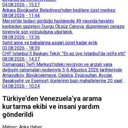
04.08.2026
-
15:27
Ankara Büyükşehir Belediyesi'nden kedilere özel merkez
08.08.2026
-
11:44
Mersin'de tedavi gördüğü hastanede 49 yaşında hayatını
kaybeden gazeteci Duygu Öksüz Canova, düzenlenen cenaze
töreniyle son yolculuğuna uğurlandı.
08.08.2026
-
13:36
Şehit anne ve babalarına asgari ücret kadar aylık
03.08.2026
-
18:39
CHP İstanbul İl Başkanı Tekin: "En az üye İstanbul’da istifa etti"
08.08.2026
-
14:37
Osmangazi Terfi Merkezi’ndeki revizyon ve arızalı vana
değişim çalışmaları nedeniyle 5-6 Ağustos 2026 tarihlerinde
Arnavutköy, Büyükçekmece, Çatalca, Eyüpsultan, Avcılar,
Başakşehir ve Esenyurt ilçelerinin bazı mahallelerine 20 saat
süreyle su verilemeyecek.
04.08.2026
-
10:24
Türkiye’den Venezuela’ya arama
kurtarma ekibi ve insani yardım
gönderildi
Mahreç: Anka Haber