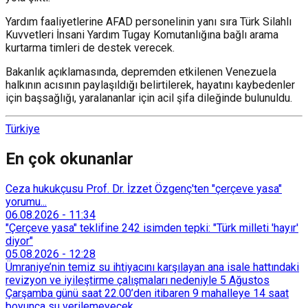
Yardım faaliyetlerine AFAD personelinin yanı sıra Türk Silahlı
Kuvvetleri İnsani Yardım Tugay Komutanlığına bağlı arama
kurtarma timleri de destek verecek.
Bakanlık açıklamasında, depremden etkilenen Venezuela
halkının acısının paylaşıldığı belirtilerek, hayatını kaybedenler
için başsağlığı, yaralananlar için acil şifa dileğinde bulunuldu.
Türkiye
En çok okunanlar
Ceza hukukçusu Prof. Dr. İzzet Özgenç'ten "çerçeve yasa"
yorumu...
06.08.2026
-
11:34
"Çerçeve yasa" teklifine 242 isimden tepki: "Türk milleti 'hayır'
diyor"
05.08.2026
-
12:28
Ümraniye’nin temiz su ihtiyacını karşılayan ana isale hattındaki
revizyon ve iyileştirme çalışmaları nedeniyle 5 Ağustos
Çarşamba günü saat 22.00’den itibaren 9 mahalleye 14 saat
boyunca su verilemeyecek.