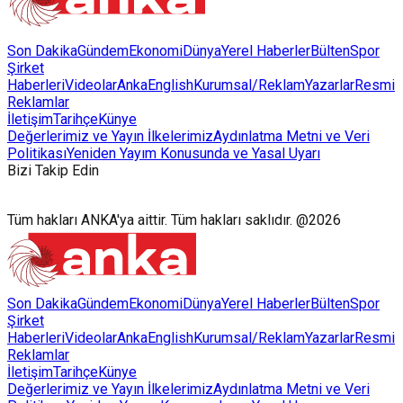
Son Dakika
Gündem
Ekonomi
Dünya
Yerel Haberler
Bülten
Spor
Şirket
Haberleri
Videolar
AnkaEnglish
Kurumsal/Reklam
Yazarlar
Resmi
Reklamlar
İletişim
Tarihçe
Künye
Değerlerimiz ve Yayın İlkelerimiz
Aydınlatma Metni ve Veri
Politikası
Yeniden Yayım Konusunda ve Yasal Uyarı
Bizi Takip Edin
Tüm hakları ANKA'ya aittir. Tüm hakları saklıdır. @2026
Son Dakika
Gündem
Ekonomi
Dünya
Yerel Haberler
Bülten
Spor
Şirket
Haberleri
Videolar
AnkaEnglish
Kurumsal/Reklam
Yazarlar
Resmi
Reklamlar
İletişim
Tarihçe
Künye
Değerlerimiz ve Yayın İlkelerimiz
Aydınlatma Metni ve Veri