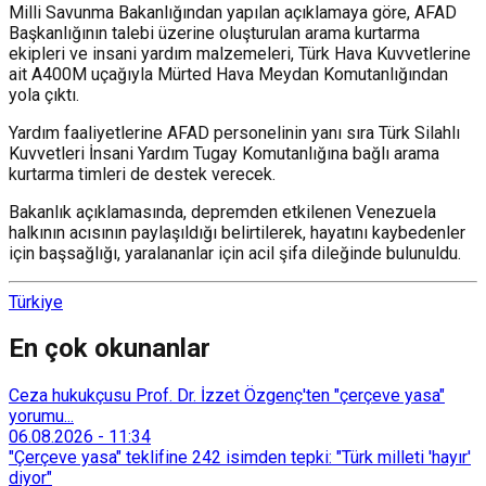
Milli Savunma Bakanlığından yapılan açıklamaya göre, AFAD
Başkanlığının talebi üzerine oluşturulan arama kurtarma
ekipleri ve insani yardım malzemeleri, Türk Hava Kuvvetlerine
ait A400M uçağıyla Mürted Hava Meydan Komutanlığından
yola çıktı.
Yardım faaliyetlerine AFAD personelinin yanı sıra Türk Silahlı
Kuvvetleri İnsani Yardım Tugay Komutanlığına bağlı arama
kurtarma timleri de destek verecek.
Bakanlık açıklamasında, depremden etkilenen Venezuela
halkının acısının paylaşıldığı belirtilerek, hayatını kaybedenler
için başsağlığı, yaralananlar için acil şifa dileğinde bulunuldu.
Türkiye
En çok okunanlar
Ceza hukukçusu Prof. Dr. İzzet Özgenç'ten "çerçeve yasa"
yorumu...
06.08.2026
-
11:34
"Çerçeve yasa" teklifine 242 isimden tepki: "Türk milleti 'hayır'
diyor"