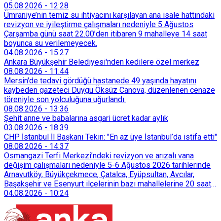
05.08.2026
-
12:28
Ümraniye’nin temiz su ihtiyacını karşılayan ana isale hattındaki
revizyon ve iyileştirme çalışmaları nedeniyle 5 Ağustos
Çarşamba günü saat 22.00’den itibaren 9 mahalleye 14 saat
boyunca su verilemeyecek.
04.08.2026
-
15:27
Ankara Büyükşehir Belediyesi'nden kedilere özel merkez
08.08.2026
-
11:44
Mersin'de tedavi gördüğü hastanede 49 yaşında hayatını
kaybeden gazeteci Duygu Öksüz Canova, düzenlenen cenaze
töreniyle son yolculuğuna uğurlandı.
08.08.2026
-
13:36
Şehit anne ve babalarına asgari ücret kadar aylık
03.08.2026
-
18:39
CHP İstanbul İl Başkanı Tekin: "En az üye İstanbul’da istifa etti"
08.08.2026
-
14:37
Osmangazi Terfi Merkezi’ndeki revizyon ve arızalı vana
değişim çalışmaları nedeniyle 5-6 Ağustos 2026 tarihlerinde
Arnavutköy, Büyükçekmece, Çatalca, Eyüpsultan, Avcılar,
Başakşehir ve Esenyurt ilçelerinin bazı mahallelerine 20 saat
süreyle su verilemeyecek.
04.08.2026
-
10:24