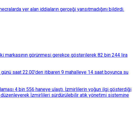
ralarda yer alan iddiaların gerçeği yansıtmadığını bildirdi.
çki markasının görünmesi gerekçe gösterilerek 82 bin 244 lira
ba günü saat 22.00’den itibaren 9 mahalleye 14 saat boyunca su
ası 4 bin 556 haneye ulaştı. İzmirlilerin yoğun ilgi gösterdiği
üzenleyerek İzmirlileri sürdürülebilir atık yönetimi sistemine