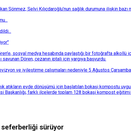
 Sönmez, Selvi Kılıçdaroğlu’nun sağlık durumuna ilişkin bazı mec
u...
ldi...
iyor"
n'e, sosyal medya hesabında paylaştığı bir fotoğrafta alkollü i
ı savunan Dören, cezanın iptali için yargıya başvurdu.
i revizyon ve iyileştirme çalışmaları nedeniyle 5 Ağustos Çarşam
k atıkların evde dönüşümü için başlatılan bokaşi kompostu uygulam
 Başkanlığı, farklı ilçelerde toplam 128 bokaşi kompost eğitimi d
 seferberliği sürüyor