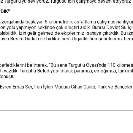
z Turgutlu’yu seviyoruz, Turgutlu için çalışmaya devam ediyoruz”
RDIK”
üzergahında başlayan 5 kilometrelik asfaltlama çalışmasına ilişkin
den yolu yapmıyor’ şeklinde çok eleştiri aldık. Burası Devlet Su İ
labildik. İzin gelir gelmez de ekiplerimizi sahaya çıkardık. Bu iz
yın Besim Dutlulu ile birlikte hem Urganlılı hemşehrilerimiz hem 
edeflediklerini belirterek, “Bu sene Turgutlu Ovası’nda 110 kilome
ih yazdık. Turgutlu Belediyesi olarak paramızı, emeğimizi, tüm imk
konuştu.
, Evren Erbaş Ser, Fen İşleri Müdürü Cihan Çakto, Park ve Bahçele