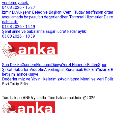
verilemeyecek.
04.08.2026
-
15:27
İzmir Büyükşehir Belediye Başkanı Cemil Tugay tarafından organi
uygulamada başvuruları değerlendiren Tarımsal Hizmetler Dairesi
dahil etti.
01.08.2026
-
14:19
Şehit anne ve babalarına asgari ücret kadar aylık
03.08.2026
-
18:39
Son Dakika
Gündem
Ekonomi
Dünya
Yerel Haberler
Bülten
Spor
Şirket Haberleri
Videolar
AnkaEnglish
Kurumsal/Reklam
Yazarlar
R
İletişim
Tarihçe
Künye
Değerlerimiz ve Yayın İlkelerimiz
Aydınlatma Metni ve Veri Polit
Bizi Takip Edin
Tüm hakları ANKA'ya aittir. Tüm hakları saklıdır. @2026