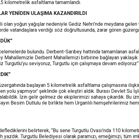
,5 kilometrelik asfaltlama tamamlandı.
LAR YENİDEN ULAŞIMA KAZANDIRILDI
li olan yoğun yağışlar nedeniyle Gediz Nehri’nde meydana gelen t
erde vatandaşlara verdiği söz doğrultusunda, zarar gören güzerga
ZDÜK”
elemelerde bulundu. Derbent-Sarıbey hattında tamamlanan asfalt 
y Mahallemizle Derbent Mahallemizi birbirine bağlayan yaklaşık ik
z Turgutlu’yu seviyoruz, Turgutlu için çalışmaya devam ediyoruz”
RDIK”
üzergahında başlayan 5 kilometrelik asfaltlama çalışmasına ilişkin
den yolu yapmıyor’ şeklinde çok eleştiri aldık. Burası Devlet Su İ
labildik. İzin gelir gelmez de ekiplerimizi sahaya çıkardık. Bu iz
yın Besim Dutlulu ile birlikte hem Urganlılı hemşehrilerimiz hem 
edeflediklerini belirterek, “Bu sene Turgutlu Ovası’nda 110 kilome
ih yazdık. Turgutlu Belediyesi olarak paramızı, emeğimizi, tüm imk