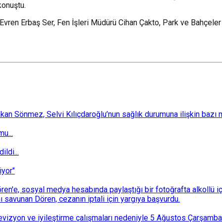
konuştu.
, Evren Erbaş Ser, Fen İşleri Müdürü Cihan Çakto, Park ve Bahçele
 Sönmez, Selvi Kılıçdaroğlu’nun sağlık durumuna ilişkin bazı mec
u...
ldi...
iyor"
n'e, sosyal medya hesabında paylaştığı bir fotoğrafta alkollü i
ı savunan Dören, cezanın iptali için yargıya başvurdu.
i revizyon ve iyileştirme çalışmaları nedeniyle 5 Ağustos Çarşam