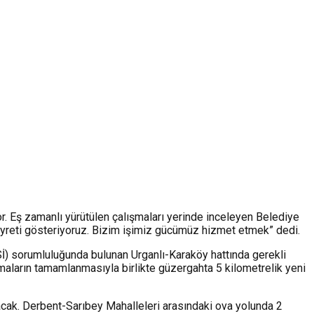
or. Eş zamanlı yürütülen çalışmaları yerinde inceleyen Belediye
 gayreti gösteriyoruz. Bizim işimiz gücümüz hizmet etmek” dedi.
DSİ) sorumluluğunda bulunan Urganlı-Karaköy hattında gerekli
ışmaların tamamlanmasıyla birlikte güzergahta 5 kilometrelik yeni
nacak. Derbent-Sarıbey Mahalleleri arasındaki ova yolunda 2