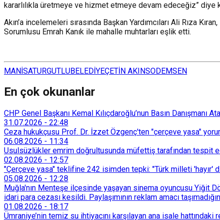
kararlılıkla üretmeye ve hizmet etmeye devam edeceğiz” diye 
Akın’a incelemeleri sırasında Başkan Yardımcıları Ali Rıza Kıran
Sorumlusu Emrah Kanık ile mahalle muhtarları eşlik etti.
MANİSA
TURGUTLU
BELEDİYE
ÇETİN AKIN
SODEMSEN
En çok okunanlar
CHP Genel Başkanı Kemal Kılıçdaroğlu’nun Basın Danışmanı Atakan
31.07.2026
-
22:48
Ceza hukukçusu Prof. Dr. İzzet Özgenç'ten "çerçeve yasa" yorum
06.08.2026
-
11:34
Usulsüzlükler emrim doğrultusunda müfettiş tarafından tespit edi
02.08.2026
-
12:57
"Çerçeve yasa" teklifine 242 isimden tepki: "Türk milleti 'hayır' d
05.08.2026
-
12:28
Muğla'nın Menteşe ilçesinde yaşayan sinema oyuncusu Yiğit Döre
idari para cezası kesildi. Paylaşımının reklam amacı taşımadığın
01.08.2026
-
18:17
Ümraniye’nin temiz su ihtiyacını karşılayan ana isale hattındak