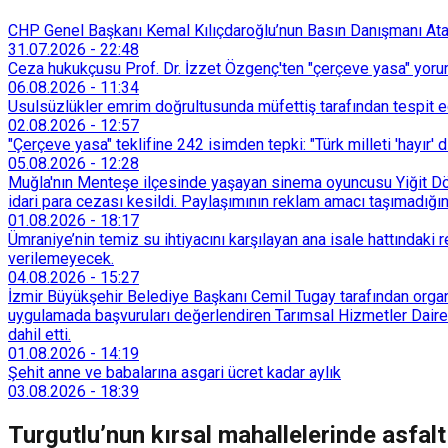
CHP Genel Başkanı Kemal Kılıçdaroğlu’nun Basın Danışmanı Atakan
31.07.2026
-
22:48
Ceza hukukçusu Prof. Dr. İzzet Özgenç'ten "çerçeve yasa" yorum
06.08.2026
-
11:34
Usulsüzlükler emrim doğrultusunda müfettiş tarafından tespit edi
02.08.2026
-
12:57
"Çerçeve yasa" teklifine 242 isimden tepki: "Türk milleti 'hayır' d
05.08.2026
-
12:28
Muğla'nın Menteşe ilçesinde yaşayan sinema oyuncusu Yiğit Döre
idari para cezası kesildi. Paylaşımının reklam amacı taşımadığın
01.08.2026
-
18:17
Ümraniye’nin temiz su ihtiyacını karşılayan ana isale hattındak
verilemeyecek.
04.08.2026
-
15:27
İzmir Büyükşehir Belediye Başkanı Cemil Tugay tarafından organi
uygulamada başvuruları değerlendiren Tarımsal Hizmetler Dairesi
dahil etti.
01.08.2026
-
14:19
Şehit anne ve babalarına asgari ücret kadar aylık
03.08.2026
-
18:39
Turgutlu’nun kırsal mahallelerinde asfalt