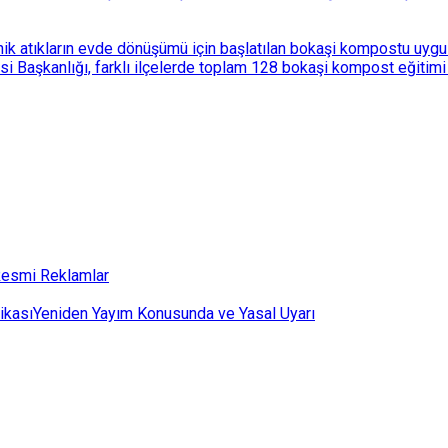
k atıkların evde dönüşümü için başlatılan bokaşi kompostu uygulam
 Başkanlığı, farklı ilçelerde toplam 128 bokaşi kompost eğitimi d
esmi Reklamlar
ikası
Yeniden Yayım Konusunda ve Yasal Uyarı