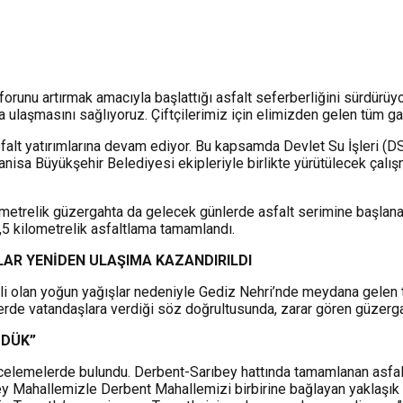
forunu artırmak amacıyla başlattığı asfalt seferberliğini sürdürüy
ara ulaşmasını sağlıyoruz. Çiftçilerimiz için elimizden gelen tüm
asfalt yatırımlarına devam ediyor. Bu kapsamda Devlet Su İşleri (
 Manisa Büyükşehir Belediyesi ekipleriyle birlikte yürütülecek çal
ilometrelik güzergahta da gelecek günlerde asfalt serimine başla
,5 kilometrelik asfaltlama tamamlandı.
LAR YENİDEN ULAŞIMA KAZANDIRILDI
li olan yoğun yağışlar nedeniyle Gediz Nehri’nde meydana gelen t
erde vatandaşlara verdiği söz doğrultusunda, zarar gören güzerga
ZDÜK”
elemelerde bulundu. Derbent-Sarıbey hattında tamamlanan asfalt 
y Mahallemizle Derbent Mahallemizi birbirine bağlayan yaklaşık ik