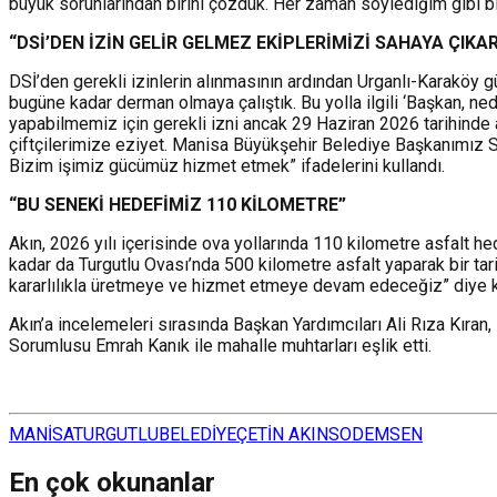
büyük sorunlarından birini çözdük. Her zaman söylediğim gibi bi
“DSİ’DEN İZİN GELİR GELMEZ EKİPLERİMİZİ SAHAYA ÇIKA
DSİ’den gerekli izinlerin alınmasının ardından Urganlı-Karaköy g
bugüne kadar derman olmaya çalıştık. Bu yolla ilgili ‘Başkan, ne
yapabilmemiz için gerekli izni ancak 29 Haziran 2026 tarihinde a
çiftçilerimize eziyet. Manisa Büyükşehir Belediye Başkanımız Sa
Bizim işimiz gücümüz hizmet etmek” ifadelerini kullandı.
“BU SENEKİ HEDEFİMİZ 110 KİLOMETRE”
Akın, 2026 yılı içerisinde ova yollarında 110 kilometre asfalt h
kadar da Turgutlu Ovası’nda 500 kilometre asfalt yaparak bir tar
kararlılıkla üretmeye ve hizmet etmeye devam edeceğiz” diye 
Akın’a incelemeleri sırasında Başkan Yardımcıları Ali Rıza Kıran
Sorumlusu Emrah Kanık ile mahalle muhtarları eşlik etti.
MANİSA
TURGUTLU
BELEDİYE
ÇETİN AKIN
SODEMSEN
En çok okunanlar