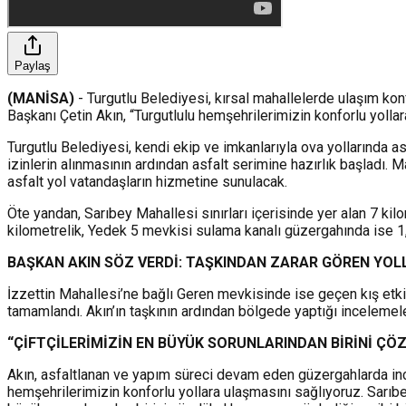
Paylaş
(MANİSA)
- Turgutlu Belediyesi, kırsal mahallelerde ulaşım kon
Başkanı Çetin Akın, “Turgutlulu hemşehrilerimizin konforlu yoll
Turgutlu Belediyesi, kendi ekip ve imkanlarıyla ova yollarında 
izinlerin alınmasının ardından asfalt serimine hazırlık başladı.
asfalt yol vatandaşların hizmetine sunulacak.
Öte yandan, Sarıbey Mahallesi sınırları içerisinde yer alan 7 k
kilometrelik, Yedek 5 mevkisi sulama kanalı güzergahında ise 1
BAŞKAN AKIN SÖZ VERDİ: TAŞKINDAN ZARAR GÖREN YOL
İzzettin Mahallesi’ne bağlı Geren mevkisinde ise geçen kış etki
tamamlandı. Akın’ın taşkının ardından bölgede yaptığı incelemel
“ÇİFTÇİLERİMİZİN EN BÜYÜK SORUNLARINDAN BİRİNİ ÇÖ
Akın, asfaltlanan ve yapım süreci devam eden güzergahlarda inc
hemşehrilerimizin konforlu yollara ulaşmasını sağlıyoruz. Sarıbe