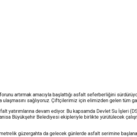
forunu artırmak amacıyla başlattığı asfalt seferberliğini sürdürüy
ara ulaşmasını sağlıyoruz. Çiftçilerimiz için elimizden gelen tüm
asfalt yatırımlarına devam ediyor. Bu kapsamda Devlet Su İşleri (
 Manisa Büyükşehir Belediyesi ekipleriyle birlikte yürütülecek çal
ilometrelik güzergahta da gelecek günlerde asfalt serimine başla