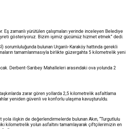
or. Eş zamanlı yürütülen çalışmaları yerinde inceleyen Belediye
 gayreti gösteriyoruz. Bizim işimiz gücümüz hizmet etmek” dedi.
DSİ) sorumluluğunda bulunan Urganlı-Karaköy hattında gerekli
ışmaların tamamlanmasıyla birlikte güzergahta 5 kilometrelik yeni
nacak. Derbent-Sarıbey Mahalleleri arasındaki ova yolunda 2
aşkınlarda zarar gören yollarda 2,5 kilometrelik asfaltlama
hlar yeniden güvenli ve konforlu ulaşıma kavuşturuldu.
yola ilişkin de değerlendirmelerde bulunan Akın, “Turgutlulu
i kilometrelik yolun asfaltını tamamlayarak çiftçilerimizin en