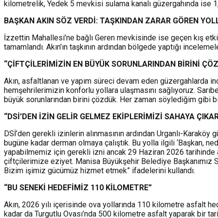
kilometrelik, Yedek 5 mevkisi sulama kanalı güzergahında ise 1
BAŞKAN AKIN SÖZ VERDİ: TAŞKINDAN ZARAR GÖREN YOL
İzzettin Mahallesi’ne bağlı Geren mevkisinde ise geçen kış etki
tamamlandı. Akın’ın taşkının ardından bölgede yaptığı incelemel
“ÇİFTÇİLERİMİZİN EN BÜYÜK SORUNLARINDAN BİRİNİ ÇÖ
Akın, asfaltlanan ve yapım süreci devam eden güzergahlarda inc
hemşehrilerimizin konforlu yollara ulaşmasını sağlıyoruz. Sarıbe
büyük sorunlarından birini çözdük. Her zaman söylediğim gibi bi
“DSİ’DEN İZİN GELİR GELMEZ EKİPLERİMİZİ SAHAYA ÇIKA
DSİ’den gerekli izinlerin alınmasının ardından Urganlı-Karaköy g
bugüne kadar derman olmaya çalıştık. Bu yolla ilgili ‘Başkan, ne
yapabilmemiz için gerekli izni ancak 29 Haziran 2026 tarihinde a
çiftçilerimize eziyet. Manisa Büyükşehir Belediye Başkanımız Sa
Bizim işimiz gücümüz hizmet etmek” ifadelerini kullandı.
“BU SENEKİ HEDEFİMİZ 110 KİLOMETRE”
Akın, 2026 yılı içerisinde ova yollarında 110 kilometre asfalt h
kadar da Turgutlu Ovası’nda 500 kilometre asfalt yaparak bir tar