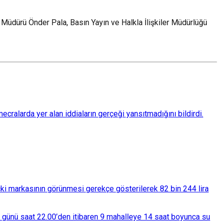
r Müdürü Önder Pala, Basın Yayın ve Halkla İlişkiler Müdürlüğü
ralarda yer alan iddiaların gerçeği yansıtmadığını bildirdi.
çki markasının görünmesi gerekçe gösterilerek 82 bin 244 lira
ba günü saat 22.00’den itibaren 9 mahalleye 14 saat boyunca su