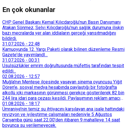
En çok okunanlar
CHP Genel Başkanı Kemal Kılıçdaroğlu’nun Basın Danışmanı
Atakan Sönmez, Selvi Kılıçdaroğlu’nun sağlık durumuna ilişkin
bazı mecralarda yer alan iddiaların gerçeği yansıtmadığını
bildirdi.
31.07.2026
-
22:48
Kamuoyunda 12. Yargı Paketi olarak bilinen düzenleme Resmi
Gazete'de yayımlandI...
31.07.2026
-
00:31
Usulsüzlükler emrim doğrultusunda müfettiş tarafından tespit
edildi...
02.08.2026
-
12:57
Muğla'nın Menteşe ilçesinde yaşayan sinema oyuncusu Yiğit
Dören'e, sosyal medya hesabında paylaştığı bir fotoğrafta
alkollü içki markasının görünmesi gerekçe gösterilerek 82 bin
244 lira idari para cezası kesildi. Paylaşımının reklam amacı
taşımadığını savunan Dören, cezanın iptali için yargıya
01.08.2026
-
18:17
başvurdu.
Ümraniye’nin temiz su ihtiyacını karşılayan ana isale hattındaki
revizyon ve iyileştirme çalışmaları nedeniyle 5 Ağustos
Çarşamba günü saat 22.00’den itibaren 9 mahalleye 14 saat
boyunca su verilemeyecek.