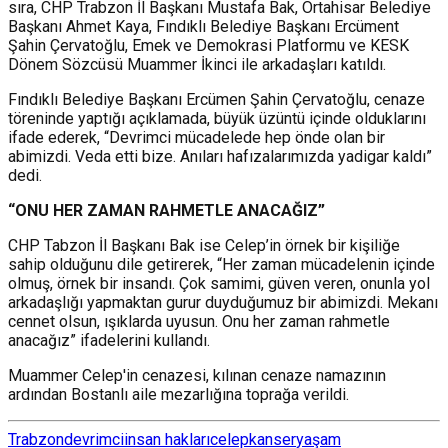
sıra, CHP Trabzon İl Başkanı Mustafa Bak, Ortahisar Belediye
Başkanı Ahmet Kaya, Fındıklı Belediye Başkanı Ercüment
Şahin Çervatoğlu, Emek ve Demokrasi Platformu ve KESK
Dönem Sözcüsü Muammer İkinci ile arkadaşları katıldı.
Fındıklı Belediye Başkanı Ercümen Şahin Çervatoğlu, cenaze
töreninde yaptığı açıklamada, büyük üzüntü içinde olduklarını
ifade ederek, “Devrimci mücadelede hep önde olan bir
abimizdi. Veda etti bize. Anıları hafızalarımızda yadigar kaldı”
dedi.
“ONU HER ZAMAN RAHMETLE ANACAĞIZ”
CHP Tabzon İl Başkanı Bak ise Celep’in örnek bir kişiliğe
sahip olduğunu dile getirerek, “Her zaman mücadelenin içinde
olmuş, örnek bir insandı. Çok samimi, güven veren, onunla yol
arkadaşlığı yapmaktan gurur duyduğumuz bir abimizdi. Mekanı
cennet olsun, ışıklarda uyusun. Onu her zaman rahmetle
anacağız” ifadelerini kullandı.
Muammer Celep'in cenazesi, kılınan cenaze namazının
ardından Bostanlı aile mezarlığına toprağa verildi.
Trabzon
devrimci
insan hakları
celep
kanser
yaşam