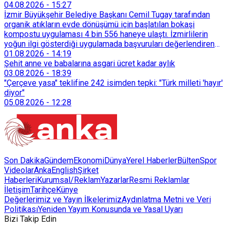
04.08.2026
-
15:27
İzmir Büyükşehir Belediye Başkanı Cemil Tugay tarafından
organik atıkların evde dönüşümü için başlatılan bokaşi
kompostu uygulaması 4 bin 556 haneye ulaştı. İzmirlilerin
yoğun ilgi gösterdiği uygulamada başvuruları değerlendiren
Tarımsal Hizmetler Dairesi Başkanlığı, farklı ilçelerde toplam
01.08.2026
-
14:19
128 bokaşi kompost eğitimi düzenleyerek İzmirlileri
Şehit anne ve babalarına asgari ücret kadar aylık
sürdürülebilir atık yönetimi sistemine dahil etti.
03.08.2026
-
18:39
"Çerçeve yasa" teklifine 242 isimden tepki: "Türk milleti 'hayır'
diyor"
05.08.2026
-
12:28
Son Dakika
Gündem
Ekonomi
Dünya
Yerel Haberler
Bülten
Spor
Videolar
AnkaEnglish
Şirket
Haberleri
Kurumsal/Reklam
Yazarlar
Resmi Reklamlar
İletişim
Tarihçe
Künye
Değerlerimiz ve Yayın İlkelerimiz
Aydınlatma Metni ve Veri
Politikası
Yeniden Yayım Konusunda ve Yasal Uyarı
Bizi Takip Edin