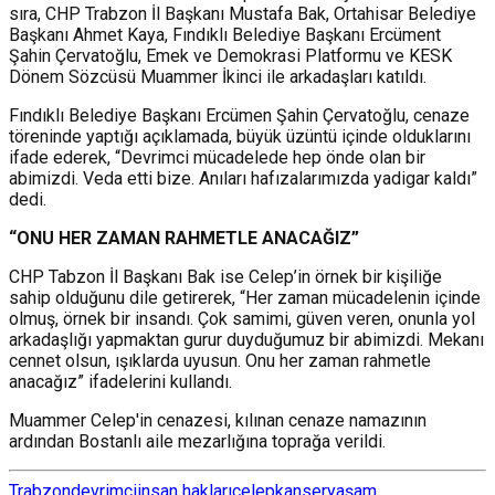
sıra, CHP Trabzon İl Başkanı Mustafa Bak, Ortahisar Belediye
Başkanı Ahmet Kaya, Fındıklı Belediye Başkanı Ercüment
Şahin Çervatoğlu, Emek ve Demokrasi Platformu ve KESK
Dönem Sözcüsü Muammer İkinci ile arkadaşları katıldı.
Fındıklı Belediye Başkanı Ercümen Şahin Çervatoğlu, cenaze
töreninde yaptığı açıklamada, büyük üzüntü içinde olduklarını
ifade ederek, “Devrimci mücadelede hep önde olan bir
abimizdi. Veda etti bize. Anıları hafızalarımızda yadigar kaldı”
dedi.
“ONU HER ZAMAN RAHMETLE ANACAĞIZ”
CHP Tabzon İl Başkanı Bak ise Celep’in örnek bir kişiliğe
sahip olduğunu dile getirerek, “Her zaman mücadelenin içinde
olmuş, örnek bir insandı. Çok samimi, güven veren, onunla yol
arkadaşlığı yapmaktan gurur duyduğumuz bir abimizdi. Mekanı
cennet olsun, ışıklarda uyusun. Onu her zaman rahmetle
anacağız” ifadelerini kullandı.
Muammer Celep'in cenazesi, kılınan cenaze namazının
ardından Bostanlı aile mezarlığına toprağa verildi.
Trabzon
devrimci
insan hakları
celep
kanser
yaşam