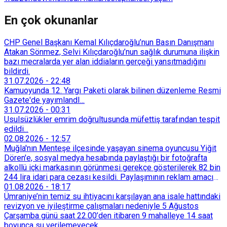
En çok okunanlar
CHP Genel Başkanı Kemal Kılıçdaroğlu’nun Basın Danışmanı
Atakan Sönmez, Selvi Kılıçdaroğlu’nun sağlık durumuna ilişkin
bazı mecralarda yer alan iddiaların gerçeği yansıtmadığını
bildirdi.
31.07.2026
-
22:48
Kamuoyunda 12. Yargı Paketi olarak bilinen düzenleme Resmi
Gazete'de yayımlandI...
31.07.2026
-
00:31
Usulsüzlükler emrim doğrultusunda müfettiş tarafından tespit
edildi...
02.08.2026
-
12:57
Muğla'nın Menteşe ilçesinde yaşayan sinema oyuncusu Yiğit
Dören'e, sosyal medya hesabında paylaştığı bir fotoğrafta
alkollü içki markasının görünmesi gerekçe gösterilerek 82 bin
244 lira idari para cezası kesildi. Paylaşımının reklam amacı
taşımadığını savunan Dören, cezanın iptali için yargıya
01.08.2026
-
18:17
başvurdu.
Ümraniye’nin temiz su ihtiyacını karşılayan ana isale hattındaki
revizyon ve iyileştirme çalışmaları nedeniyle 5 Ağustos
Çarşamba günü saat 22.00’den itibaren 9 mahalleye 14 saat
boyunca su verilemeyecek.