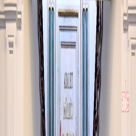
Ara
Bizi Takip Edin
TBMM İnsan Haklarını
İnceleme Komisyonu Başkanı
Yanık, Bakan Akın Gürlek'i
ziyaret etti
Mahreç: Anka Haber
16.06.2026
18:10