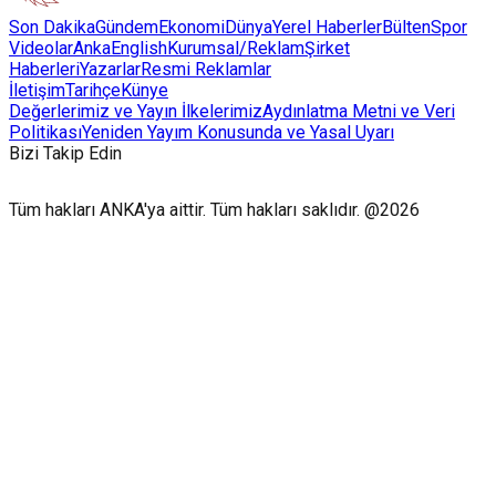
Son Dakika
Gündem
Ekonomi
Dünya
Yerel Haberler
Bülten
Spor
Videolar
AnkaEnglish
Kurumsal/Reklam
Şirket
Haberleri
Yazarlar
Resmi Reklamlar
İletişim
Tarihçe
Künye
Değerlerimiz ve Yayın İlkelerimiz
Aydınlatma Metni ve Veri
Politikası
Yeniden Yayım Konusunda ve Yasal Uyarı
Bizi Takip Edin
Tüm hakları ANKA'ya aittir. Tüm hakları saklıdır. @2026