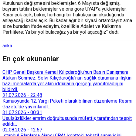
Kurulunun değişmesini beklemişler. 6 Mayısta değişmiş,
bayram tatilini beklemişler ve ona göre UYAP'a yüklemişler.
Karar çok açık; bakın, herhangi bir hukukçunun okuduğunda
anlayacağı kadar açık. Bu kadar ağır bir siyasi ortamdayız ama
size buradan ifade edeyim, özellikle Adalet ve Kalkınma
Partililere: Ya bir yol bulacağız ya bir yol açacağız" dedi.
anka
En çok okunanlar
CHP Genel Başkanı Kemal Kılıçdaroğlu’nun Basın Danışmanı
Atakan Sönmez, Selvi Kılıçdaroğlu’nun sağlık durumuna ilişkin
bazı mecralarda yer alan iddiaların gerçeği yansıtmadığını
bildirdi.
31.07.2026
-
22:48
Kamuoyunda 12. Yargı Paketi olarak bilinen düzenleme Resmi
Gazete'de yayımlandI...
31.07.2026
-
00:31
Usulsüzlükler emrim doğrultusunda müfettiş tarafından tespit
edildi...
02.08.2026
-
12:57
İstanbul Planlama Ajansı (İPA), kentteki tekstil sanayisini