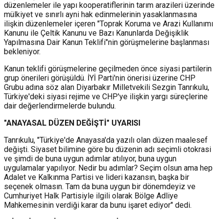
düzenlemeler ile yapı kooperatiflerinin tarım arazileri üzerinde
mülkiyet ve sınırlı ayni hak edinmelerinin yasaklanmasına
ilişkin düzenlemeler içeren "Toprak Koruma ve Arazi Kullanımı
Kanunu ile Çeltik Kanunu ve Bazı Kanunlarda Değişiklik
Yapılmasına Dair Kanun Teklifi"nin görüşmelerine başlanması
bekleniyor.
Kanun teklifi görüşmelerine geçilmeden önce siyasi partilerin
grup önerileri görüşüldü. İYİ Parti'nin önerisi üzerine CHP
Grubu adına söz alan Diyarbakır Milletvekili Sezgin Tanrıkulu,
Türkiye'deki siyasi rejime ve CHP'ye ilişkin yargı süreçlerine
dair değerlendirmelerde bulundu.
"ANAYASAL DÜZEN DEĞİŞTİ" UYARISI
Tanrıkulu, "Türkiye'de Anayasa'da yazılı olan düzen maalesef
değişti. Siyaset bilimine göre bu düzenin adı seçimli otokrasi
ve şimdi de buna uygun adımlar atılıyor, buna uygun
uygulamalar yapılıyor. Nedir bu adımlar? Seçim olsun ama hep
Adalet ve Kalkınma Partisi ve lideri kazansın, başka bir
seçenek olmasın. Tam da buna uygun bir dönemdeyiz ve
Cumhuriyet Halk Partisiyle ilgili olarak Bölge Adliye
Mahkemesinin verdiği karar da bunu işaret ediyor" dedi.