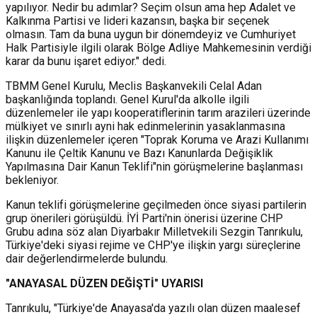
yapılıyor. Nedir bu adımlar? Seçim olsun ama hep Adalet ve
Kalkınma Partisi ve lideri kazansın, başka bir seçenek
olmasın. Tam da buna uygun bir dönemdeyiz ve Cumhuriyet
Halk Partisiyle ilgili olarak Bölge Adliye Mahkemesinin verdiği
karar da bunu işaret ediyor." dedi.
TBMM Genel Kurulu, Meclis Başkanvekili Celal Adan
başkanlığında toplandı. Genel Kurul'da alkolle ilgili
düzenlemeler ile yapı kooperatiflerinin tarım arazileri üzerinde
mülkiyet ve sınırlı ayni hak edinmelerinin yasaklanmasına
ilişkin düzenlemeler içeren "Toprak Koruma ve Arazi Kullanımı
Kanunu ile Çeltik Kanunu ve Bazı Kanunlarda Değişiklik
Yapılmasına Dair Kanun Teklifi"nin görüşmelerine başlanması
bekleniyor.
Kanun teklifi görüşmelerine geçilmeden önce siyasi partilerin
grup önerileri görüşüldü. İYİ Parti'nin önerisi üzerine CHP
Grubu adına söz alan Diyarbakır Milletvekili Sezgin Tanrıkulu,
Türkiye'deki siyasi rejime ve CHP'ye ilişkin yargı süreçlerine
dair değerlendirmelerde bulundu.
"ANAYASAL DÜZEN DEĞİŞTİ" UYARISI
Tanrıkulu, "Türkiye'de Anayasa'da yazılı olan düzen maalesef