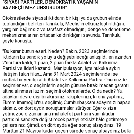
"SİYASİ PARTİLER, DEMOKRATİK YAŞAMIN
VAZGEÇİLMEZ UNSURUDUR"
Otokrasilerde siyasal iktidarın bir kişi ya da grubun elinde
toplandığını belirten Tanrıkulu, Meclis'in etkisizleştirildiğini,
yargının bağımsız ve tarafsız olmadığını, denge ve denetleme
mekanizmalarının ortadan kaldırıldığını savundu. Tanrıkulu,
şöyle konuştu:
"Bu karar bunun eseri. Neden? Bakın, 2023 seçimlerinde
iktidarın bu sandık yoluyla değişebileceği anlaşıldı; en azından
2'nci tura kaldı, 1 puan, 2 puan farkla Adalet ve Kalkınma
Partisi ve lideri kazandı. Manipülasyon, işte hukuka aykırı
iletişim falan filan... Ama 31 Mart 2024 seçimlerinde ise
mutlak bir yenilgi aldı Adalet ve Kalkınma Partisi. Önümüzde
seçimler var, o seçimlerin seçim gününe bırakılmadan garanti
altına alınması lazım seçimli otokrasilerde. O da nedir? Ya,
adayları devre dışı bırakırsınız, rakiplerinizi, ki onu yaptınız,
Ekrem İmamoğlu'nu, seçilmiş Cumhurbaşkanı adayımızı hapse
aldınız, on dört aydır soruşturmalar sürüyor. Eğer o size
yetmezse o zaman ana muhalefet partisini yani iktidar
partisini sandıkta değiştirecek partiyi etkisiz hâle getirmeye
çalışırsınız. Şimdi, on dört ayda eğer sonuç alsaydınız, 19
Marttan 21 Mayısa kadar geçen sürede sonuç alsaydınız belki