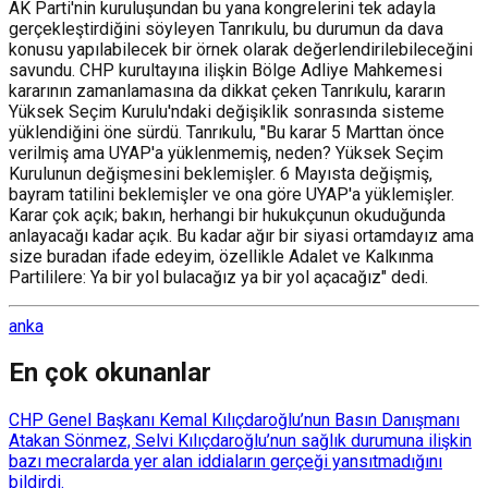
AK Parti'nin kuruluşundan bu yana kongrelerini tek adayla
gerçekleştirdiğini söyleyen Tanrıkulu, bu durumun da dava
konusu yapılabilecek bir örnek olarak değerlendirilebileceğini
savundu. CHP kurultayına ilişkin Bölge Adliye Mahkemesi
kararının zamanlamasına da dikkat çeken Tanrıkulu, kararın
Yüksek Seçim Kurulu'ndaki değişiklik sonrasında sisteme
yüklendiğini öne sürdü. Tanrıkulu, "Bu karar 5 Marttan önce
verilmiş ama UYAP'a yüklenmemiş, neden? Yüksek Seçim
Kurulunun değişmesini beklemişler. 6 Mayısta değişmiş,
bayram tatilini beklemişler ve ona göre UYAP'a yüklemişler.
Karar çok açık; bakın, herhangi bir hukukçunun okuduğunda
anlayacağı kadar açık. Bu kadar ağır bir siyasi ortamdayız ama
size buradan ifade edeyim, özellikle Adalet ve Kalkınma
Partililere: Ya bir yol bulacağız ya bir yol açacağız" dedi.
anka
En çok okunanlar
CHP Genel Başkanı Kemal Kılıçdaroğlu’nun Basın Danışmanı
Atakan Sönmez, Selvi Kılıçdaroğlu’nun sağlık durumuna ilişkin
bazı mecralarda yer alan iddiaların gerçeği yansıtmadığını
bildirdi.