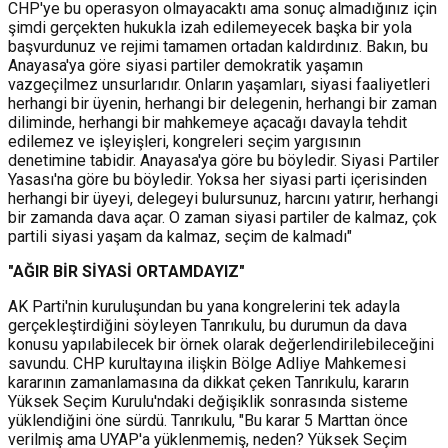
CHP'ye bu operasyon olmayacaktı ama sonuç almadığınız için
şimdi gerçekten hukukla izah edilemeyecek başka bir yola
başvurdunuz ve rejimi tamamen ortadan kaldırdınız. Bakın, bu
Anayasa'ya göre siyasi partiler demokratik yaşamın
vazgeçilmez unsurlarıdır. Onların yaşamları, siyasi faaliyetleri
herhangi bir üyenin, herhangi bir delegenin, herhangi bir zaman
diliminde, herhangi bir mahkemeye açacağı davayla tehdit
edilemez ve işleyişleri, kongreleri seçim yargısının
denetimine tabidir. Anayasa'ya göre bu böyledir. Siyasi Partiler
Yasası'na göre bu böyledir. Yoksa her siyasi parti içerisinden
herhangi bir üyeyi, delegeyi bulursunuz, harcını yatırır, herhangi
bir zamanda dava açar. O zaman siyasi partiler de kalmaz, çok
partili siyasi yaşam da kalmaz, seçim de kalmadı"
"AĞIR BİR SİYASİ ORTAMDAYIZ"
AK Parti'nin kuruluşundan bu yana kongrelerini tek adayla
gerçekleştirdiğini söyleyen Tanrıkulu, bu durumun da dava
konusu yapılabilecek bir örnek olarak değerlendirilebileceğini
savundu. CHP kurultayına ilişkin Bölge Adliye Mahkemesi
kararının zamanlamasına da dikkat çeken Tanrıkulu, kararın
Yüksek Seçim Kurulu'ndaki değişiklik sonrasında sisteme
yüklendiğini öne sürdü. Tanrıkulu, "Bu karar 5 Marttan önce
verilmiş ama UYAP'a yüklenmemiş, neden? Yüksek Seçim