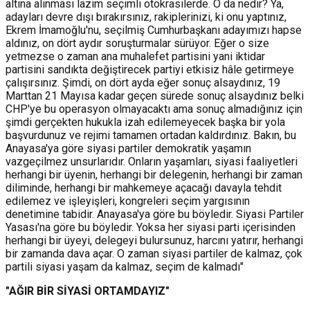
altına alınması lazım seçimli otokrasilerde. O da nedir? Ya,
adayları devre dışı bırakırsınız, rakiplerinizi, ki onu yaptınız,
Ekrem İmamoğlu'nu, seçilmiş Cumhurbaşkanı adayımızı hapse
aldınız, on dört aydır soruşturmalar sürüyor. Eğer o size
yetmezse o zaman ana muhalefet partisini yani iktidar
partisini sandıkta değiştirecek partiyi etkisiz hâle getirmeye
çalışırsınız. Şimdi, on dört ayda eğer sonuç alsaydınız, 19
Marttan 21 Mayısa kadar geçen sürede sonuç alsaydınız belki
CHP'ye bu operasyon olmayacaktı ama sonuç almadığınız için
şimdi gerçekten hukukla izah edilemeyecek başka bir yola
başvurdunuz ve rejimi tamamen ortadan kaldırdınız. Bakın, bu
Anayasa'ya göre siyasi partiler demokratik yaşamın
vazgeçilmez unsurlarıdır. Onların yaşamları, siyasi faaliyetleri
herhangi bir üyenin, herhangi bir delegenin, herhangi bir zaman
diliminde, herhangi bir mahkemeye açacağı davayla tehdit
edilemez ve işleyişleri, kongreleri seçim yargısının
denetimine tabidir. Anayasa'ya göre bu böyledir. Siyasi Partiler
Yasası'na göre bu böyledir. Yoksa her siyasi parti içerisinden
herhangi bir üyeyi, delegeyi bulursunuz, harcını yatırır, herhangi
bir zamanda dava açar. O zaman siyasi partiler de kalmaz, çok
partili siyasi yaşam da kalmaz, seçim de kalmadı"
"AĞIR BİR SİYASİ ORTAMDAYIZ"