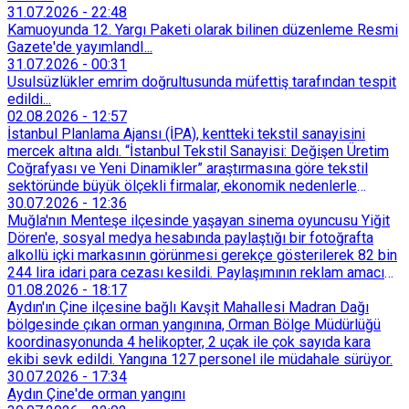
31.07.2026
-
22:48
Kamuoyunda 12. Yargı Paketi olarak bilinen düzenleme Resmi
Gazete'de yayımlandI...
31.07.2026
-
00:31
Usulsüzlükler emrim doğrultusunda müfettiş tarafından tespit
edildi...
02.08.2026
-
12:57
İstanbul Planlama Ajansı (İPA), kentteki tekstil sanayisini
mercek altına aldı. “İstanbul Tekstil Sanayisi: Değişen Üretim
Coğrafyası ve Yeni Dinamikler” araştırmasına göre tekstil
sektöründe büyük ölçekli firmalar, ekonomik nedenlerle
İstanbul’dan devlet destekli teşvik bölgelerine veya
30.07.2026
-
12:36
Trakya’daki OSB’lere taşınmaya başladı. İstanbul içindeki
Muğla'nın Menteşe ilçesinde yaşayan sinema oyuncusu Yiğit
küçük ölçekli üretim merkezleri de Tarihi Yarımada’dan
Dören'e, sosyal medya hesabında paylaştığı bir fotoğrafta
Sultançiftliği, Esenyurt, Arnavutköy ve Güneşli gibi çevre
alkollü içki markasının görünmesi gerekçe gösterilerek 82 bin
ilçelere yöneldi.
244 lira idari para cezası kesildi. Paylaşımının reklam amacı
taşımadığını savunan Dören, cezanın iptali için yargıya
01.08.2026
-
18:17
başvurdu.
Aydın'ın Çine ilçesine bağlı Kavşit Mahallesi Madran Dağı
bölgesinde çıkan orman yangınına, Orman Bölge Müdürlüğü
koordinasyonunda 4 helikopter, 2 uçak ile çok sayıda kara
ekibi sevk edildi. Yangına 127 personel ile müdahale sürüyor.
30.07.2026
-
17:34
Aydın Çine'de orman yangını