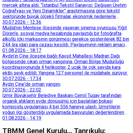
mercek altına aldı. “İstanbul Tekstil Sanayisi: Değişen Üretim
Coğrafyası ve Yeni Dinamikler” araştırmasına göre tekstil
sektöründe büyük ölçekli firmalar, ekonomik nedenlerle
İstanbul’dan devlet destekli teşvik bölgelerine veya
30.07.2026
-
12:36
Trakya’daki OSB’lere taşınmaya başladı. İstanbul içindeki
Muğla'nın Menteşe ilçesinde yaşayan sinema oyuncusu Yiğit
küçük ölçekli üretim merkezleri de Tarihi Yarımada’dan
Dören'e, sosyal medya hesabında paylaştığı bir fotoğrafta
Sultançiftliği, Esenyurt, Arnavutköy ve Güneşli gibi çevre
alkollü içki markasının görünmesi gerekçe gösterilerek 82 bin
ilçelere yöneldi.
244 lira idari para cezası kesildi. Paylaşımının reklam amacı
taşımadığını savunan Dören, cezanın iptali için yargıya
01.08.2026
-
18:17
başvurdu.
Aydın'ın Çine ilçesine bağlı Kavşit Mahallesi Madran Dağı
bölgesinde çıkan orman yangınına, Orman Bölge Müdürlüğü
koordinasyonunda 4 helikopter, 2 uçak ile çok sayıda kara
ekibi sevk edildi. Yangına 127 personel ile müdahale sürüyor.
30.07.2026
-
17:34
Aydın Çine'de orman yangını
30.07.2026
-
22:02
İzmir Büyükşehir Belediye Başkanı Cemil Tugay tarafından
organik atıkların evde dönüşümü için başlatılan bokaşi
kompostu uygulaması 4 bin 556 haneye ulaştı. İzmirlilerin
yoğun ilgi gösterdiği uygulamada başvuruları değerlendiren
Tarımsal Hizmetler Dairesi Başkanlığı, farklı ilçelerde toplam
01.08.2026
-
14:19
128 bokaşi kompost eğitimi düzenleyerek İzmirlileri
sürdürülebilir atık yönetimi sistemine dahil etti.
TBMM Genel Kurulu... Tanrıkulu: