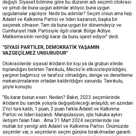
değişti. Siyaset bilimine göre bu düzenin adı seçimli otokrasi
ve şimdi de buna uygun adımlar atılıyor, buna uygun
uygulamalar yapılıyor. Nedir bu adımlar? Seçim olsun ama hep
Adalet ve Kalkınma Partisi ve lideri kazansın, başka bir
seçenek olmasın. Tam da buna uygun bir dönemdeyiz ve
Cumhuriyet Halk Partisiyle ilgili olarak Bölge Adliye
Mahkemesinin verdiği karar da bunu işaret ediyor" dedi.
"SİYASİ PARTİLER, DEMOKRATİK YAŞAMIN
VAZGEÇİLMEZ UNSURUDUR"
Otokrasilerde siyasal iktidarın bir kişi ya da grubun elinde
toplandığını belirten Tanrıkulu, Meclis'in etkisizleştirildiğini,
yargının bağımsız ve tarafsız olmadığını, denge ve denetleme
mekanizmalarının ortadan kaldırıldığını savundu. Tanrıkulu,
şöyle konuştu:
"Bu karar bunun eseri. Neden? Bakın, 2023 seçimlerinde
iktidarın bu sandık yoluyla değişebileceği anlaşıldı; en azından
2'nci tura kaldı, 1 puan, 2 puan farkla Adalet ve Kalkınma
Partisi ve lideri kazandı. Manipülasyon, işte hukuka aykırı
iletişim falan filan... Ama 31 Mart 2024 seçimlerinde ise
mutlak bir yenilgi aldı Adalet ve Kalkınma Partisi. Önümüzde
seçimler var, o seçimlerin seçim gününe bırakılmadan garanti