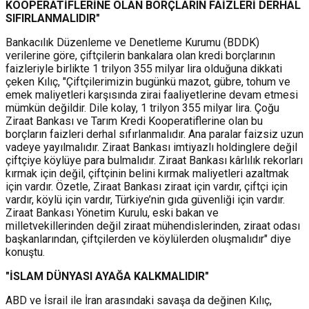
KOOPERATİFLERİNE OLAN BORÇLARIN FAİZLERİ DERHAL
SIFIRLANMALIDIR"
Bankacılık Düzenleme ve Denetleme Kurumu (BDDK)
verilerine göre, çiftçilerin bankalara olan kredi borçlarının
faizleriyle birlikte 1 trilyon 355 milyar lira olduğuna dikkati
çeken Kılıç, "Çiftçilerimizin bugünkü mazot, gübre, tohum ve
emek maliyetleri karşısında zirai faaliyetlerine devam etmesi
mümkün değildir. Dile kolay, 1 trilyon 355 milyar lira. Çoğu
Ziraat Bankası ve Tarım Kredi Kooperatiflerine olan bu
borçların faizleri derhal sıfırlanmalıdır. Ana paralar faizsiz uzun
vadeye yayılmalıdır. Ziraat Bankası imtiyazlı holdinglere değil
çiftçiye köylüye para bulmalıdır. Ziraat Bankası kârlılık rekorları
kırmak için değil, çiftçinin belini kırmak maliyetleri azaltmak
için vardır. Özetle, Ziraat Bankası ziraat için vardır, çiftçi için
vardır, köylü için vardır, Türkiye’nin gıda güvenliği için vardır.
Ziraat Bankası Yönetim Kurulu, eski bakan ve
milletvekillerinden değil ziraat mühendislerinden, ziraat odası
başkanlarından, çiftçilerden ve köylülerden oluşmalıdır" diye
konuştu.
"İSLAM DÜNYASI AYAĞA KALKMALIDIR"
ABD ve İsrail ile İran arasındaki savaşa da değinen Kılıç,