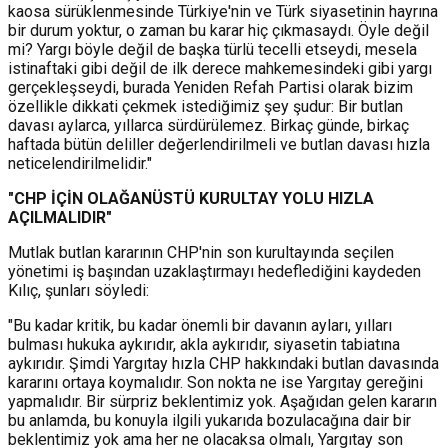
kaosa sürüklenmesinde Türkiye'nin ve Türk siyasetinin hayrına
bir durum yoktur, o zaman bu karar hiç çıkmasaydı. Öyle değil
mi? Yargı böyle değil de başka türlü tecelli etseydi, mesela
istinaftaki gibi değil de ilk derece mahkemesindeki gibi yargı
gerçekleşseydi, burada Yeniden Refah Partisi olarak bizim
özellikle dikkati çekmek istediğimiz şey şudur: Bir butlan
davası aylarca, yıllarca sürdürülemez. Birkaç günde, birkaç
haftada bütün deliller değerlendirilmeli ve butlan davası hızla
neticelendirilmelidir."
"CHP İÇİN OLAĞANÜSTÜ KURULTAY YOLU HIZLA
AÇILMALIDIR"
Mutlak butlan kararının CHP'nin son kurultayında seçilen
yönetimi iş başından uzaklaştırmayı hedeflediğini kaydeden
Kılıç, şunları söyledi:
"
Bu kadar kritik, bu kadar önemli bir davanın ayları, yılları
bulması hukuka aykırıdır, akla aykırıdır, siyasetin tabiatına
aykırıdır. Şimdi Yargıtay hızla CHP hakkındaki butlan davasında
kararını ortaya koymalıdır. Son nokta ne ise Yargıtay gereğini
yapmalıdır.
Bir sürpriz beklentimiz yok. Aşağıdan gelen kararın
bu anlamda, bu konuyla ilgili yukarıda bozulacağına dair bir
beklentimiz yok ama her ne olacaksa olmalı, Yargıtay son