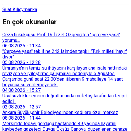
Suat Kılıç
yrp
anka
En çok okunanlar
Ceza hukukçusu Prof. Dr. İzzet Özgenç'ten "çerçeve yasa"
yorumu...
06.08.2026
-
11:34
"Çerçeve yasa" teklifine 242 isimden tepki: "Türk milleti 'hayır'
diyor"
05.08.2026
-
12:28
Ümraniye’nin temiz su ihtiyacını karşılayan ana isale hattındaki
revizyon ve iyileştirme çalışmaları nedeniyle 5 Ağustos
Çarşamba günü saat 22.00’den itibaren 9 mahalleye 14 saat
boyunca su verilemeyecek.
04.08.2026
-
15:27
Usulsüzlükler emrim doğrultusunda müfettiş tarafından tespit
edildi...
02.08.2026
-
12:57
Ankara Büyükşehir Belediyesi'nden kedilere özel merkez
08.08.2026
-
11:44
Mersin'de tedavi gördüğü hastanede 49 yaşında hayatını
kaybeden gazeteci Duygu Öksüz Canova, düzenlenen cenaze