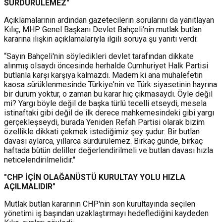
SÜRDÜRÜLEMEZ"
Açıklamalarının ardından gazetecilerin sorularını da yanıtlayan
Kılıç, MHP Genel Başkanı Devlet Bahçeli'nin mutlak butlan
kararına ilişkin açıklamalarıyla ilgili soruya şu yanıtı verdi:
“Sayın Bahçeli'nin söyledikleri devlet tarafından dikkate
alınmış olsaydı öncesinde herhalde Cumhuriyet Halk Partisi
butlanla karşı karşıya kalmazdı. Madem ki ana muhalefetin
kaosa sürüklenmesinde Türkiye'nin ve Türk siyasetinin hayrına
bir durum yoktur, o zaman bu karar hiç çıkmasaydı. Öyle değil
mi? Yargı böyle değil de başka türlü tecelli etseydi, mesela
istinaftaki gibi değil de ilk derece mahkemesindeki gibi yargı
gerçekleşseydi, burada Yeniden Refah Partisi olarak bizim
özellikle dikkati çekmek istediğimiz şey şudur: Bir butlan
davası aylarca, yıllarca sürdürülemez. Birkaç günde, birkaç
haftada bütün deliller değerlendirilmeli ve butlan davası hızla
neticelendirilmelidir."
"CHP İÇİN OLAĞANÜSTÜ KURULTAY YOLU HIZLA
AÇILMALIDIR"
Mutlak butlan kararının CHP'nin son kurultayında seçilen
yönetimi iş başından uzaklaştırmayı hedeflediğini kaydeden