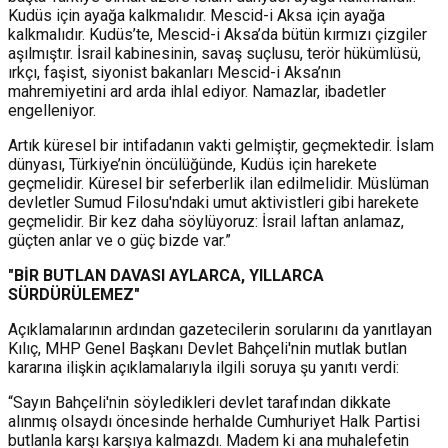
Kudüs için ayağa kalkmalıdır. Mescid-i Aksa için ayağa
kalkmalıdır. Kudüs’te, Mescid-i Aksa’da bütün kırmızı çizgiler
aşılmıştır. İsrail kabinesinin, savaş suçlusu, terör hükümlüsü,
ırkçı, faşist, siyonist bakanları Mescid-i Aksa’nın
mahremiyetini ard arda ihlal ediyor. Namazlar, ibadetler
engelleniyor.
Artık küresel bir intifadanın vakti gelmiştir, geçmektedir. İslam
dünyası, Türkiye’nin öncülüğünde, Kudüs için harekete
geçmelidir. Küresel bir seferberlik ilan edilmelidir. Müslüman
devletler Sumud Filosu'ndaki umut aktivistleri gibi harekete
geçmelidir. Bir kez daha söylüyoruz: İsrail laftan anlamaz,
güçten anlar ve o güç bizde var.”
"BİR BUTLAN DAVASI AYLARCA, YILLARCA
SÜRDÜRÜLEMEZ"
Açıklamalarının ardından gazetecilerin sorularını da yanıtlayan
Kılıç, MHP Genel Başkanı Devlet Bahçeli'nin mutlak butlan
kararına ilişkin açıklamalarıyla ilgili soruya şu yanıtı verdi:
“Sayın Bahçeli'nin söyledikleri devlet tarafından dikkate
alınmış olsaydı öncesinde herhalde Cumhuriyet Halk Partisi
butlanla karşı karşıya kalmazdı. Madem ki ana muhalefetin