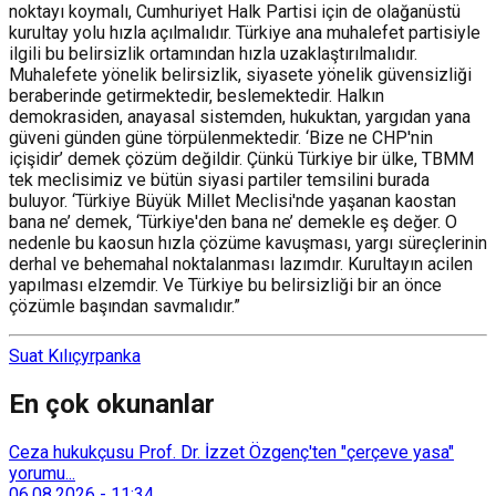
noktayı koymalı, Cumhuriyet Halk Partisi için de olağanüstü
kurultay yolu hızla açılmalıdır. Türkiye ana muhalefet partisiyle
ilgili bu belirsizlik ortamından hızla uzaklaştırılmalıdır.
Muhalefete yönelik belirsizlik, siyasete yönelik güvensizliği
beraberinde getirmektedir, beslemektedir.
Halkın
demokrasiden, anayasal sistemden, hukuktan, yargıdan yana
güveni günden güne törpülenmektedir.
‘Bize ne CHP'nin
içişidir’ demek çözüm değildir. Çünkü Türkiye bir ülke, TBMM
tek meclisimiz ve bütün siyasi partiler temsilini burada
buluyor. ‘Türkiye Büyük Millet Meclisi'nde yaşanan kaostan
bana ne’ demek, ‘Türkiye'den bana ne’ demekle eş değer. O
nedenle bu kaosun hızla çözüme kavuşması, yargı süreçlerinin
derhal ve behemahal noktalanması lazımdır. Kurultayın acilen
yapılması elzemdir. Ve Türkiye bu belirsizliği bir an önce
çözümle başından savmalıdır.”
Suat Kılıç
yrp
anka
En çok okunanlar
Ceza hukukçusu Prof. Dr. İzzet Özgenç'ten "çerçeve yasa"
yorumu...
06.08.2026
-
11:34