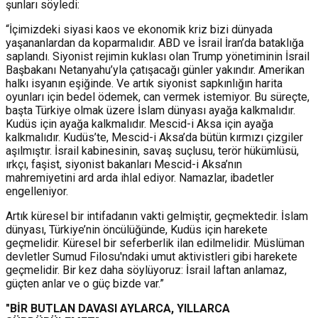
şunları söyledi:
“İçimizdeki siyasi kaos ve ekonomik kriz bizi dünyada
yaşananlardan da koparmalıdır. ABD ve İsrail İran’da bataklığa
saplandı. Siyonist rejimin kuklası olan Trump yönetiminin İsrail
Başbakanı Netanyahu’yla çatışacağı günler yakındır. Amerikan
halkı isyanın eşiğinde. Ve artık siyonist sapkınlığın harita
oyunları için bedel ödemek, can vermek istemiyor. Bu süreçte,
başta Türkiye olmak üzere İslam dünyası ayağa kalkmalıdır.
Kudüs için ayağa kalkmalıdır. Mescid-i Aksa için ayağa
kalkmalıdır. Kudüs’te, Mescid-i Aksa’da bütün kırmızı çizgiler
aşılmıştır. İsrail kabinesinin, savaş suçlusu, terör hükümlüsü,
ırkçı, faşist, siyonist bakanları Mescid-i Aksa’nın
mahremiyetini ard arda ihlal ediyor. Namazlar, ibadetler
engelleniyor.
Artık küresel bir intifadanın vakti gelmiştir, geçmektedir. İslam
dünyası, Türkiye’nin öncülüğünde, Kudüs için harekete
geçmelidir. Küresel bir seferberlik ilan edilmelidir. Müslüman
devletler Sumud Filosu'ndaki umut aktivistleri gibi harekete
geçmelidir. Bir kez daha söylüyoruz: İsrail laftan anlamaz,
güçten anlar ve o güç bizde var.”
"BİR BUTLAN DAVASI AYLARCA, YILLARCA