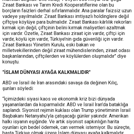
Ziraat Bankası ve Tarım Kredi Kooperatiflerine olan bu
borçların faizleri derhal sıfırlanmalıdır. Ana paralar faizsiz uzun
vadeye yayılmalıdır. Ziraat Bankası imtiyazlı holdinglere değil
çiftçiye köylüye para bulmalıdır. Ziraat Bankası kârlılık rekorları
kırmak için değil, çiftçinin belini kırmak maliyetleri azaltmak
için vardır. Özetle, Ziraat Bankası ziraat için vardır, çiftçi için
vardır, köylü için vardır, Türkiye’nin gıda güvenliği için vardır.
Ziraat Bankası Yönetim Kurulu, eski bakan ve
milletvekillerinden değil ziraat mühendislerinden, ziraat odası
başkanlarından, çiftçilerden ve köylülerden oluşmalıdır" diye
konuştu.
"İSLAM DÜNYASI AYAĞA KALKMALIDIR"
ABD ve İsrail ile İran arasındaki savaşa da değinen Kılıç,
şunları söyledi:
“İçimizdeki siyasi kaos ve ekonomik kriz bizi dünyada
yaşananlardan da koparmalıdır. ABD ve İsrail İran’da bataklığa
saplandı. Siyonist rejimin kuklası olan Trump yönetiminin İsrail
Başbakanı Netanyahu’yla çatışacağı günler yakındır. Amerikan
halkı isyanın eşiğinde. Ve artık siyonist sapkınlığın harita
oyunları için bedel ödemek, can vermek istemiyor. Bu süreçte,
başta Türkiye olmak üzere İslam dünyası ayağa kalkmalıdır.