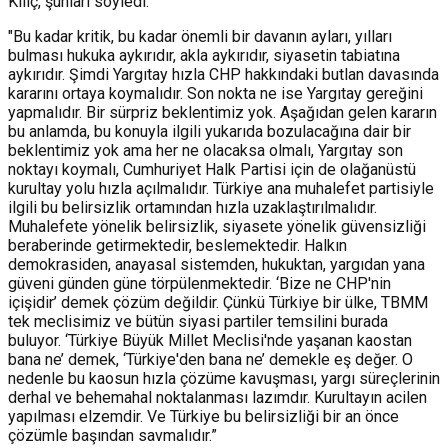
Kılıç, şunları söyledi:
"
Bu kadar kritik, bu kadar önemli bir davanın ayları, yılları
bulması hukuka aykırıdır, akla aykırıdır, siyasetin tabiatına
aykırıdır. Şimdi Yargıtay hızla CHP hakkındaki butlan davasında
kararını ortaya koymalıdır. Son nokta ne ise Yargıtay gereğini
yapmalıdır.
Bir sürpriz beklentimiz yok. Aşağıdan gelen kararın
bu anlamda, bu konuyla ilgili yukarıda bozulacağına dair bir
beklentimiz yok ama her ne olacaksa olmalı, Yargıtay son
noktayı koymalı, Cumhuriyet Halk Partisi için de olağanüstü
kurultay yolu hızla açılmalıdır. Türkiye ana muhalefet partisiyle
ilgili bu belirsizlik ortamından hızla uzaklaştırılmalıdır.
Muhalefete yönelik belirsizlik, siyasete yönelik güvensizliği
beraberinde getirmektedir, beslemektedir.
Halkın
demokrasiden, anayasal sistemden, hukuktan, yargıdan yana
güveni günden güne törpülenmektedir.
‘Bize ne CHP'nin
içişidir’ demek çözüm değildir. Çünkü Türkiye bir ülke, TBMM
tek meclisimiz ve bütün siyasi partiler temsilini burada
buluyor. ‘Türkiye Büyük Millet Meclisi'nde yaşanan kaostan
bana ne’ demek, ‘Türkiye'den bana ne’ demekle eş değer. O
nedenle bu kaosun hızla çözüme kavuşması, yargı süreçlerinin
derhal ve behemahal noktalanması lazımdır. Kurultayın acilen
yapılması elzemdir. Ve Türkiye bu belirsizliği bir an önce
çözümle başından savmalıdır.”