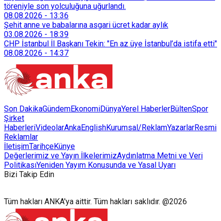
töreniyle son yolculuğuna uğurlandı.
08.08.2026
-
13:36
Şehit anne ve babalarına asgari ücret kadar aylık
03.08.2026
-
18:39
CHP İstanbul İl Başkanı Tekin: "En az üye İstanbul’da istifa etti"
08.08.2026
-
14:37
Son Dakika
Gündem
Ekonomi
Dünya
Yerel Haberler
Bülten
Spor
Şirket
Haberleri
Videolar
AnkaEnglish
Kurumsal/Reklam
Yazarlar
Resmi
Reklamlar
İletişim
Tarihçe
Künye
Değerlerimiz ve Yayın İlkelerimiz
Aydınlatma Metni ve Veri
Politikası
Yeniden Yayım Konusunda ve Yasal Uyarı
Bizi Takip Edin
Tüm hakları ANKA'ya aittir. Tüm hakları saklıdır. @2026