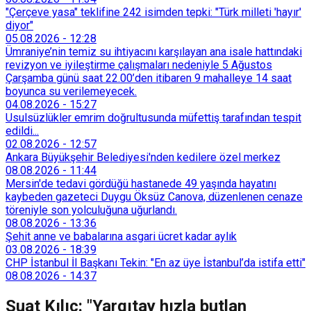
"Çerçeve yasa" teklifine 242 isimden tepki: "Türk milleti 'hayır'
diyor"
05.08.2026
-
12:28
Ümraniye’nin temiz su ihtiyacını karşılayan ana isale hattındaki
revizyon ve iyileştirme çalışmaları nedeniyle 5 Ağustos
Çarşamba günü saat 22.00’den itibaren 9 mahalleye 14 saat
boyunca su verilemeyecek.
04.08.2026
-
15:27
Usulsüzlükler emrim doğrultusunda müfettiş tarafından tespit
edildi...
02.08.2026
-
12:57
Ankara Büyükşehir Belediyesi'nden kedilere özel merkez
08.08.2026
-
11:44
Mersin'de tedavi gördüğü hastanede 49 yaşında hayatını
kaybeden gazeteci Duygu Öksüz Canova, düzenlenen cenaze
töreniyle son yolculuğuna uğurlandı.
08.08.2026
-
13:36
Şehit anne ve babalarına asgari ücret kadar aylık
03.08.2026
-
18:39
CHP İstanbul İl Başkanı Tekin: "En az üye İstanbul’da istifa etti"
08.08.2026
-
14:37
Suat Kılıç: "Yargıtay hızla butlan