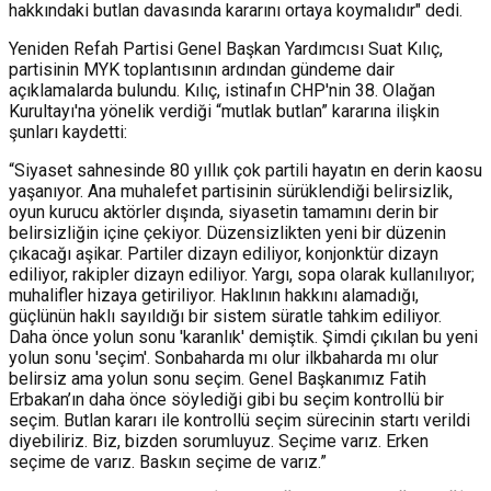
hakkındaki butlan davasında kararını ortaya koymalıdır" dedi.
Yeniden Refah Partisi Genel Başkan Yardımcısı Suat Kılıç,
partisinin MYK toplantısının ardından gündeme dair
açıklamalarda bulundu. Kılıç, istinafın CHP'nin 38. Olağan
Kurultayı'na yönelik verdiği “mutlak butlan” kararına ilişkin
şunları kaydetti:
“Siyaset sahnesinde 80 yıllık çok partili hayatın en derin kaosu
yaşanıyor. Ana muhalefet partisinin sürüklendiği belirsizlik,
oyun kurucu aktörler dışında, siyasetin tamamını derin bir
belirsizliğin içine çekiyor. Düzensizlikten yeni bir düzenin
çıkacağı aşikar. Partiler dizayn ediliyor, konjonktür dizayn
ediliyor, rakipler dizayn ediliyor. Yargı, sopa olarak kullanılıyor;
muhalifler hizaya getiriliyor. Haklının hakkını alamadığı,
güçlünün haklı sayıldığı bir sistem süratle tahkim ediliyor.
Daha önce yolun sonu 'karanlık' demiştik. Şimdi çıkılan bu yeni
yolun sonu 'seçim'. Sonbaharda mı olur ilkbaharda mı olur
belirsiz ama yolun sonu seçim. Genel Başkanımız Fatih
Erbakan’ın daha önce söylediği gibi bu seçim kontrollü bir
seçim. Butlan kararı ile kontrollü seçim sürecinin startı verildi
diyebiliriz. Biz, bizden sorumluyuz. Seçime varız. Erken
seçime de varız. Baskın seçime de varız.”