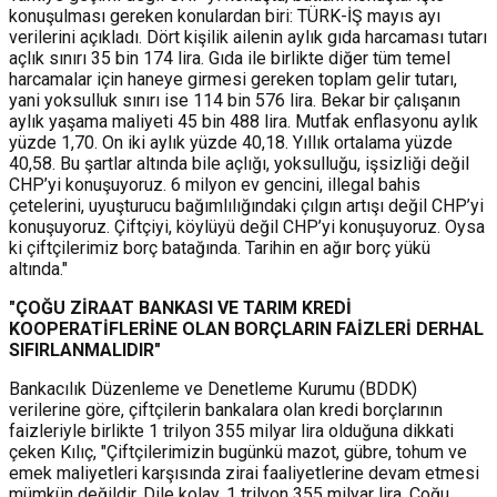
konuşulması gereken konulardan biri: TÜRK-İŞ mayıs ayı
verilerini açıkladı. Dört kişilik ailenin aylık gıda harcaması tutarı
açlık sınırı 35 bin 174 lira. Gıda ile birlikte diğer tüm temel
harcamalar için haneye girmesi gereken toplam gelir tutarı,
yani yoksulluk sınırı ise 114 bin 576 lira. Bekar bir çalışanın
aylık yaşama maliyeti 45 bin 488 lira. Mutfak enflasyonu aylık
yüzde 1,70. On iki aylık yüzde 40,18. Yıllık ortalama yüzde
40,58. Bu şartlar altında bile açlığı, yoksulluğu, işsizliği değil
CHP’yi konuşuyoruz. 6 milyon ev gencini, illegal bahis
çetelerini, uyuşturucu bağımlılığındaki çılgın artışı değil CHP’yi
konuşuyoruz. Çiftçiyi, köylüyü değil CHP’yi konuşuyoruz. Oysa
ki çiftçilerimiz borç batağında. Tarihin en ağır borç yükü
altında."
"ÇOĞU ZİRAAT BANKASI VE TARIM KREDİ
KOOPERATİFLERİNE OLAN BORÇLARIN FAİZLERİ DERHAL
SIFIRLANMALIDIR"
Bankacılık Düzenleme ve Denetleme Kurumu (BDDK)
verilerine göre, çiftçilerin bankalara olan kredi borçlarının
faizleriyle birlikte 1 trilyon 355 milyar lira olduğuna dikkati
çeken Kılıç, "Çiftçilerimizin bugünkü mazot, gübre, tohum ve
emek maliyetleri karşısında zirai faaliyetlerine devam etmesi
mümkün değildir. Dile kolay, 1 trilyon 355 milyar lira. Çoğu