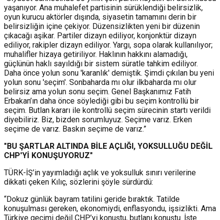
yaşanıyor. Ana muhalefet partisinin sürüklendiği belirsizlik,
oyun kurucu aktörler dışında, siyasetin tamamını derin bir
belirsizliğin içine çekiyor. Düzensizlikten yeni bir düzenin
çıkacağı aşikar. Partiler dizayn ediliyor, konjonktür dizayn
ediliyor, rakipler dizayn ediliyor. Yargı, sopa olarak kullanılıyor;
muhalifler hizaya getiriliyor. Haklının hakkını alamadığı,
güçlünün haklı sayıldığı bir sistem süratle tahkim ediliyor.
Daha önce yolun sonu 'karanlık' demiştik. Şimdi çıkılan bu yeni
yolun sonu 'seçim'. Sonbaharda mı olur ilkbaharda mı olur
belirsiz ama yolun sonu seçim. Genel Başkanımız Fatih
Erbakan’ın daha önce söylediği gibi bu seçim kontrollü bir
seçim. Butlan kararı ile kontrollü seçim sürecinin startı verildi
diyebiliriz. Biz, bizden sorumluyuz. Seçime varız. Erken
seçime de varız. Baskın seçime de varız.”
"BU ŞARTLAR ALTINDA BİLE AÇLIĞI, YOKSULLUĞU DEĞİL
CHP'Yİ KONUŞUYORUZ"
TÜRK-İŞ’in yayımladığı açlık ve yoksulluk sınırı verilerine
dikkati çeken Kılıç, sözlerini şöyle sürdürdü:
“Dokuz günlük bayram tatilini geride bıraktık. Tatilde
konuşulması gereken, ekonomiydi, enflasyondu, işsizlikti. Ama
Türkiye geçimi değil CHP’yi konuştu, butlanı konuştu. İşte