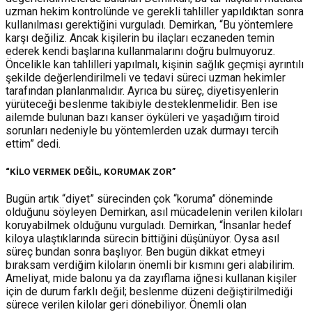
uzman hekim kontrolünde ve gerekli tahliller yapıldıktan sonra
kullanılması gerektiğini vurguladı. Demirkan, “Bu yöntemlere
karşı değiliz. Ancak kişilerin bu ilaçları eczaneden temin
ederek kendi başlarına kullanmalarını doğru bulmuyoruz.
Öncelikle kan tahlilleri yapılmalı, kişinin sağlık geçmişi ayrıntılı
şekilde değerlendirilmeli ve tedavi süreci uzman hekimler
tarafından planlanmalıdır. Ayrıca bu süreç, diyetisyenlerin
yürüteceği beslenme takibiyle desteklenmelidir. Ben ise
ailemde bulunan bazı kanser öyküleri ve yaşadığım tiroid
sorunları nedeniyle bu yöntemlerden uzak durmayı tercih
ettim” dedi.
“KİLO VERMEK DEĞİL, KORUMAK ZOR”
Bugün artık “diyet” sürecinden çok “koruma” döneminde
olduğunu söyleyen Demirkan, asıl mücadelenin verilen kiloları
koruyabilmek olduğunu vurguladı. Demirkan, “İnsanlar hedef
kiloya ulaştıklarında sürecin bittiğini düşünüyor. Oysa asıl
süreç bundan sonra başlıyor. Ben bugün dikkat etmeyi
bıraksam verdiğim kiloların önemli bir kısmını geri alabilirim.
Ameliyat, mide balonu ya da zayıflama iğnesi kullanan kişiler
için de durum farklı değil; beslenme düzeni değiştirilmediği
sürece verilen kilolar geri dönebiliyor. Önemli olan