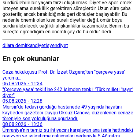
sürdürülebilir bir yaşam tarzı oluşturmak. Diyet ve spor, emek
isteyen ama süreklilik gerektiren süreçlerdir. Uzun süre çaba
gösterilir, ancak bırakıldığında geri dönüşler başlayabilir. Bu
nedenle önemli olan kısa süreli diyetler değil, ömür boyu
sürdürülebilecek sağlıklı alışkanlıklar kazanmaktır. Benim bu
süreçte öğrendiğim en önemli şey de bu oldu” dedi.
dilara demirkan
diyetisyen
diyet
En çok okunanlar
Ceza hukukçusu Prof. Dr. İzzet Özgenç'ten "çerçeve yasa"
yorumu...
06.08.2026
-
11:34
"Çerçeve yasa" teklifine 242 isimden tepki: "Türk milleti 'hayır'
diyor"
05.08.2026
-
12:28
Mersin'de tedavi gördüğü hastanede 49 yaşında hayatını
kaybeden gazeteci Duygu Öksüz Canova, düzenlenen cenaze
töreniyle son yolculuğuna uğurlandı.
08.08.2026
-
13:36
Ümraniye’nin temiz su ihtiyacını karşılayan ana isale hattındaki
revizyon ve iyileştirme çalışmaları nedeniyle 5 Ağustos