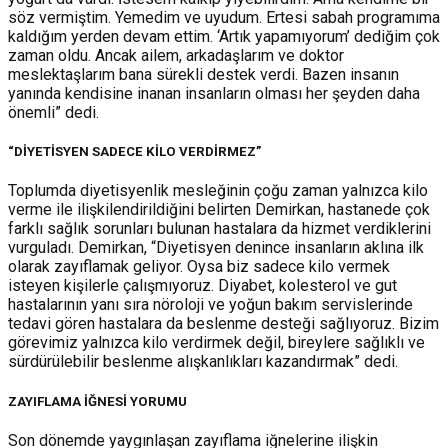
söz vermiştim. Yemedim ve uyudum. Ertesi sabah programıma
kaldığım yerden devam ettim. ‘Artık yapamıyorum’ dediğim çok
zaman oldu. Ancak ailem, arkadaşlarım ve doktor
meslektaşlarım bana sürekli destek verdi. Bazen insanın
yanında kendisine inanan insanların olması her şeyden daha
önemli” dedi.
“DİYETİSYEN SADECE KİLO VERDİRMEZ”
Toplumda diyetisyenlik mesleğinin çoğu zaman yalnızca kilo
verme ile ilişkilendirildiğini belirten Demirkan, hastanede çok
farklı sağlık sorunları bulunan hastalara da hizmet verdiklerini
vurguladı. Demirkan, “Diyetisyen denince insanların aklına ilk
olarak zayıflamak geliyor. Oysa biz sadece kilo vermek
isteyen kişilerle çalışmıyoruz. Diyabet, kolesterol ve gut
hastalarının yanı sıra nöroloji ve yoğun bakım servislerinde
tedavi gören hastalara da beslenme desteği sağlıyoruz. Bizim
görevimiz yalnızca kilo verdirmek değil, bireylere sağlıklı ve
sürdürülebilir beslenme alışkanlıkları kazandırmak” dedi.
ZAYIFLAMA İĞNESİ YORUMU
Son dönemde yaygınlaşan zayıflama iğnelerine ilişkin