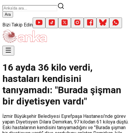
Ara
Bizi Takip Edin
16 ayda 36 kilo verdi,
hastaları kendisini
tanıyamadı: "Burada şişman
bir diyetisyen vardı"
İzmir Büyükşehir Belediyesi Eşrefpaşa Hastanesi’nde görev
yapan Diyetisyen Dilara Demirkan, 97 kilodan 61 kiloya düştü.
Eski hastalarının kendisini tanıyamadığını ve "Burada şişman