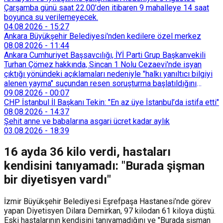
Çarşamba günü saat 22.00’den itibaren 9 mahalleye 14 saat
boyunca su verilemeyecek.
04.08.2026
-
15:27
Ankara Büyükşehir Belediyesi'nden kedilere özel merkez
08.08.2026
-
11:44
Ankara Cumhuriyet Başsavcılığı, İYİ Parti Grup Başkanvekili
Turhan Çömez hakkında, Sincan 1 Nolu Cezaevi'nde isyan
çıktığı yönündeki açıklamaları nedeniyle "halkı yanıltıcı bilgiyi
alenen yayma" suçundan resen soruşturma başlatıldığını
duyurdu.
09.08.2026
-
00:07
CHP İstanbul İl Başkanı Tekin: "En az üye İstanbul’da istifa etti"
08.08.2026
-
14:37
Şehit anne ve babalarına asgari ücret kadar aylık
03.08.2026
-
18:39
16 ayda 36 kilo verdi, hastaları
kendisini tanıyamadı: "Burada şişman
bir diyetisyen vardı"
İzmir Büyükşehir Belediyesi Eşrefpaşa Hastanesi’nde görev
yapan Diyetisyen Dilara Demirkan, 97 kilodan 61 kiloya düştü.
Eski hastalarının kendisini tanıyamadığını ve "Burada şişman