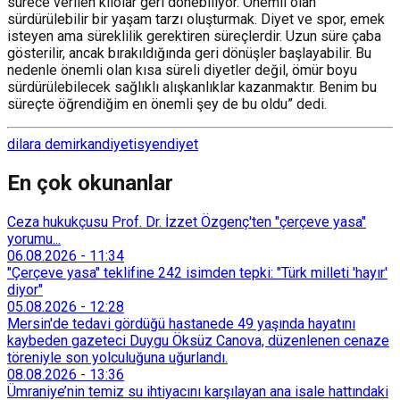
sürece verilen kilolar geri dönebiliyor. Önemli olan
sürdürülebilir bir yaşam tarzı oluşturmak. Diyet ve spor, emek
isteyen ama süreklilik gerektiren süreçlerdir. Uzun süre çaba
gösterilir, ancak bırakıldığında geri dönüşler başlayabilir. Bu
nedenle önemli olan kısa süreli diyetler değil, ömür boyu
sürdürülebilecek sağlıklı alışkanlıklar kazanmaktır. Benim bu
süreçte öğrendiğim en önemli şey de bu oldu” dedi.
dilara demirkan
diyetisyen
diyet
En çok okunanlar
Ceza hukukçusu Prof. Dr. İzzet Özgenç'ten "çerçeve yasa"
yorumu...
06.08.2026
-
11:34
"Çerçeve yasa" teklifine 242 isimden tepki: "Türk milleti 'hayır'
diyor"
05.08.2026
-
12:28
Mersin'de tedavi gördüğü hastanede 49 yaşında hayatını
kaybeden gazeteci Duygu Öksüz Canova, düzenlenen cenaze
töreniyle son yolculuğuna uğurlandı.
08.08.2026
-
13:36
Ümraniye’nin temiz su ihtiyacını karşılayan ana isale hattındaki