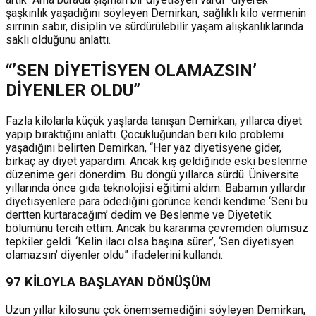
şaşkınlık yaşadığını söyleyen Demirkan, sağlıklı kilo vermenin
sırrının sabır, disiplin ve sürdürülebilir yaşam alışkanlıklarında
saklı olduğunu anlattı.
“’SEN DİYETİSYEN OLAMAZSIN’
DİYENLER OLDU”
Fazla kilolarla küçük yaşlarda tanışan Demirkan, yıllarca diyet
yapıp bıraktığını anlattı. Çocukluğundan beri kilo problemi
yaşadığını belirten Demirkan, “Her yaz diyetisyene gider,
birkaç ay diyet yapardım. Ancak kış geldiğinde eski beslenme
düzenime geri dönerdim. Bu döngü yıllarca sürdü. Üniversite
yıllarında önce gıda teknolojisi eğitimi aldım. Babamın yıllardır
diyetisyenlere para ödediğini görünce kendi kendime ‘Seni bu
dertten kurtaracağım’ dedim ve Beslenme ve Diyetetik
bölümünü tercih ettim. Ancak bu kararıma çevremden olumsuz
tepkiler geldi. ‘Kelin ilacı olsa başına sürer’, ‘Sen diyetisyen
olamazsın’ diyenler oldu” ifadelerini kullandı.
97 KİLOYLA BAŞLAYAN DÖNÜŞÜM
Uzun yıllar kilosunu çok önemsemediğini söyleyen Demirkan,