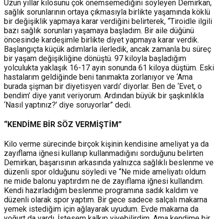
Uzun yıllar kilosunu çok önemsemediğini söyleyen Demirkan,
sağlık sorunlarının ortaya çıkmasıyla birlikte yaşamında köklü
bir değişiklik yapmaya karar verdiğini belirterek, “Tiroidle ilgili
bazı sağlık sorunları yaşamaya başladım. Bir aile düğünü
öncesinde kardeşimle birlikte diyet yapmaya karar verdik.
Başlangıçta küçük adımlarla ilerledik, ancak zamanla bu süreç
bir yaşam değişikliğine dönüştü. 97 kiloyla başladığım
yolculukta yaklaşık 16-17 ayın sonunda 61 kiloya düştüm. Eski
hastalarım geldiğinde beni tanımakta zorlanıyor ve ‘Ama
burada şişman bir diyetisyen vardı’ diyorlar. Ben de ‘Evet, o
bendim’ diye yanıt veriyorum. Ardından büyük bir şaşkınlıkla
‘Nasıl yaptınız?’ diye soruyorlar” dedi.
“KENDİME BİR SÖZ VERMİŞTİM”
Kilo verme sürecinde birçok kişinin kendisine ameliyat ya da
zayıflama iğnesi kullanıp kullanmadığını sorduğunu belirten
Demirkan, başarısının arkasında yalnızca sağlıklı beslenme ve
düzenli spor olduğunu söyledi ve “Ne mide ameliyatı oldum
ne mide balonu yaptırdım ne de zayıflama iğnesi kullandım.
Kendi hazırladığım beslenme programına sadık kaldım ve
düzenli olarak spor yaptım. Bir gece sadece salçalı makarna
yemek istediğim için ağlayarak uyudum. Evde makarna da
yoğurt da vardı. İstesem kalkıp yiyebilirdim. Ama kendime bir