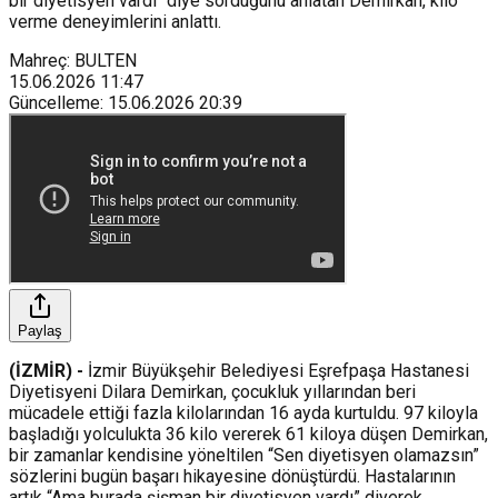
bir diyetisyen vardı" diye sorduğunu anlatan Demirkan, kilo
verme deneyimlerini anlattı.
Mahreç: BULTEN
15.06.2026
11:47
Güncelleme
:
15.06.2026
20:39
Paylaş
(İZMİR) -
İzmir Büyükşehir Belediyesi Eşrefpaşa Hastanesi
Diyetisyeni Dilara Demirkan, çocukluk yıllarından beri
mücadele ettiği fazla kilolarından 16 ayda kurtuldu. 97 kiloyla
başladığı yolculukta 36 kilo vererek 61 kiloya düşen Demirkan,
bir zamanlar kendisine yöneltilen “Sen diyetisyen olamazsın”
sözlerini bugün başarı hikayesine dönüştürdü. Hastalarının
artık “Ama burada şişman bir diyetisyen vardı” diyerek