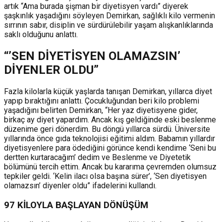
artık “Ama burada şişman bir diyetisyen vardı” diyerek
şaşkınlık yaşadığını söyleyen Demirkan, sağlıklı kilo vermenin
sırrının sabır, disiplin ve sürdürülebilir yaşam alışkanlıklarında
saklı olduğunu anlattı.
“’SEN DİYETİSYEN OLAMAZSIN’
DİYENLER OLDU”
Fazla kilolarla küçük yaşlarda tanışan Demirkan, yıllarca diyet
yapıp bıraktığını anlattı. Çocukluğundan beri kilo problemi
yaşadığını belirten Demirkan, “Her yaz diyetisyene gider,
birkaç ay diyet yapardım. Ancak kış geldiğinde eski beslenme
düzenime geri dönerdim. Bu döngü yıllarca sürdü. Üniversite
yıllarında önce gıda teknolojisi eğitimi aldım. Babamın yıllardır
diyetisyenlere para ödediğini görünce kendi kendime ‘Seni bu
dertten kurtaracağım’ dedim ve Beslenme ve Diyetetik
bölümünü tercih ettim. Ancak bu kararıma çevremden olumsuz
tepkiler geldi. ‘Kelin ilacı olsa başına sürer’, ‘Sen diyetisyen
olamazsın’ diyenler oldu” ifadelerini kullandı.
97 KİLOYLA BAŞLAYAN DÖNÜŞÜM