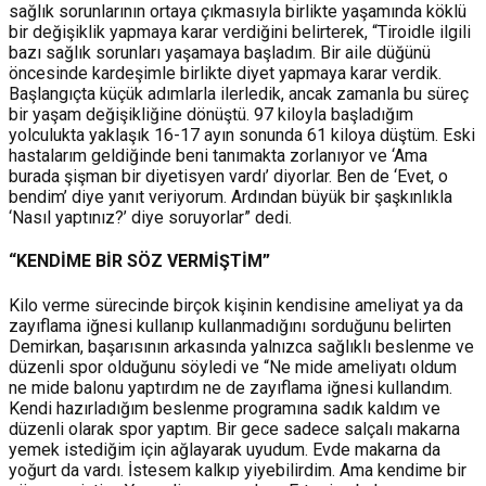
sağlık sorunlarının ortaya çıkmasıyla birlikte yaşamında köklü
bir değişiklik yapmaya karar verdiğini belirterek, “Tiroidle ilgili
bazı sağlık sorunları yaşamaya başladım. Bir aile düğünü
öncesinde kardeşimle birlikte diyet yapmaya karar verdik.
Başlangıçta küçük adımlarla ilerledik, ancak zamanla bu süreç
bir yaşam değişikliğine dönüştü. 97 kiloyla başladığım
yolculukta yaklaşık 16-17 ayın sonunda 61 kiloya düştüm. Eski
hastalarım geldiğinde beni tanımakta zorlanıyor ve ‘Ama
burada şişman bir diyetisyen vardı’ diyorlar. Ben de ‘Evet, o
bendim’ diye yanıt veriyorum. Ardından büyük bir şaşkınlıkla
‘Nasıl yaptınız?’ diye soruyorlar” dedi.
“KENDİME BİR SÖZ VERMİŞTİM”
Kilo verme sürecinde birçok kişinin kendisine ameliyat ya da
zayıflama iğnesi kullanıp kullanmadığını sorduğunu belirten
Demirkan, başarısının arkasında yalnızca sağlıklı beslenme ve
düzenli spor olduğunu söyledi ve “Ne mide ameliyatı oldum
ne mide balonu yaptırdım ne de zayıflama iğnesi kullandım.
Kendi hazırladığım beslenme programına sadık kaldım ve
düzenli olarak spor yaptım. Bir gece sadece salçalı makarna
yemek istediğim için ağlayarak uyudum. Evde makarna da
yoğurt da vardı. İstesem kalkıp yiyebilirdim. Ama kendime bir