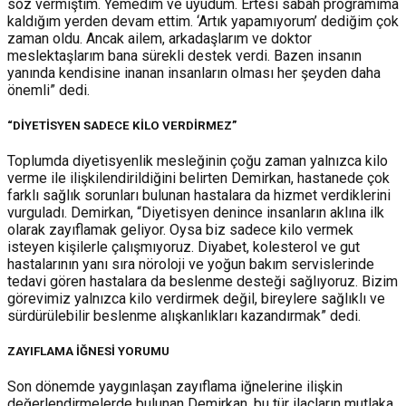
söz vermiştim. Yemedim ve uyudum. Ertesi sabah programıma
kaldığım yerden devam ettim. ‘Artık yapamıyorum’ dediğim çok
zaman oldu. Ancak ailem, arkadaşlarım ve doktor
meslektaşlarım bana sürekli destek verdi. Bazen insanın
yanında kendisine inanan insanların olması her şeyden daha
önemli” dedi.
“DİYETİSYEN SADECE KİLO VERDİRMEZ”
Toplumda diyetisyenlik mesleğinin çoğu zaman yalnızca kilo
verme ile ilişkilendirildiğini belirten Demirkan, hastanede çok
farklı sağlık sorunları bulunan hastalara da hizmet verdiklerini
vurguladı. Demirkan, “Diyetisyen denince insanların aklına ilk
olarak zayıflamak geliyor. Oysa biz sadece kilo vermek
isteyen kişilerle çalışmıyoruz. Diyabet, kolesterol ve gut
hastalarının yanı sıra nöroloji ve yoğun bakım servislerinde
tedavi gören hastalara da beslenme desteği sağlıyoruz. Bizim
görevimiz yalnızca kilo verdirmek değil, bireylere sağlıklı ve
sürdürülebilir beslenme alışkanlıkları kazandırmak” dedi.
ZAYIFLAMA İĞNESİ YORUMU
Son dönemde yaygınlaşan zayıflama iğnelerine ilişkin
değerlendirmelerde bulunan Demirkan, bu tür ilaçların mutlaka