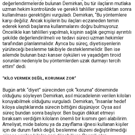
değerlendirmelerde bulunan Demirkan, bu tür ilaçların mutlaka
uzman hekim kontrolünde ve gerekli tahliller yapıldıktan sonra
kullanılması gerektiğini vurguladı. Demirkan, “Bu yöntemlere
karşı değiliz. Ancak kişilerin bu ilaçları eczaneden temin
ederek kendi başlarına kullanmalarını doğru bulmuyoruz.
Öncelikle kan tahlilleri yapılmalı, kişinin sağlık geçmişi ayrıntılı
şekilde değerlendirilmeli ve tedavi süreci uzman hekimler
tarafından planlanmalıdır. Ayrıca bu süreç, diyetisyenlerin
yürüteceği beslenme takibiyle desteklenmelidir. Ben ise
ailemde bulunan bazı kanser öyküleri ve yaşadığım tiroid
sorunları nedeniyle bu yöntemlerden uzak durmayı tercih
ettim” dedi.
“KİLO VERMEK DEĞİL, KORUMAK ZOR”
Bugün artık “diyet” sürecinden çok “koruma” döneminde
olduğunu söyleyen Demirkan, asıl mücadelenin verilen kiloları
koruyabilmek olduğunu vurguladı. Demirkan, “İnsanlar hedef
kiloya ulaştıklarında sürecin bittiğini düşünüyor. Oysa asıl
süreç bundan sonra başlıyor. Ben bugün dikkat etmeyi
bıraksam verdiğim kiloların önemli bir kısmını geri alabilirim.
Ameliyat, mide balonu ya da zayıflama iğnesi kullanan kişiler
için de durum farklı değil; beslenme düzeni değiştirilmediği