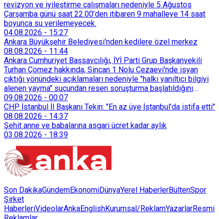
revizyon ve iyileştirme çalışmaları nedeniyle 5 Ağustos
Çarşamba günü saat 22.00’den itibaren 9 mahalleye 14 saat
boyunca su verilemeyecek.
04.08.2026
-
15:27
Ankara Büyükşehir Belediyesi'nden kedilere özel merkez
08.08.2026
-
11:44
Ankara Cumhuriyet Başsavcılığı, İYİ Parti Grup Başkanvekili
Turhan Çömez hakkında, Sincan 1 Nolu Cezaevi'nde isyan
çıktığı yönündeki açıklamaları nedeniyle "halkı yanıltıcı bilgiyi
alenen yayma" suçundan resen soruşturma başlatıldığını
duyurdu.
09.08.2026
-
00:07
CHP İstanbul İl Başkanı Tekin: "En az üye İstanbul’da istifa etti"
08.08.2026
-
14:37
Şehit anne ve babalarına asgari ücret kadar aylık
03.08.2026
-
18:39
Son Dakika
Gündem
Ekonomi
Dünya
Yerel Haberler
Bülten
Spor
Şirket
Haberleri
Videolar
AnkaEnglish
Kurumsal/Reklam
Yazarlar
Resmi
Reklamlar