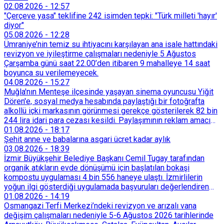
02.08.2026
-
12:57
"Çerçeve yasa" teklifine 242 isimden tepki: "Türk milleti 'hayır'
diyor"
05.08.2026
-
12:28
Ümraniye’nin temiz su ihtiyacını karşılayan ana isale hattındaki
revizyon ve iyileştirme çalışmaları nedeniyle 5 Ağustos
Çarşamba günü saat 22.00’den itibaren 9 mahalleye 14 saat
boyunca su verilemeyecek.
04.08.2026
-
15:27
Muğla'nın Menteşe ilçesinde yaşayan sinema oyuncusu Yiğit
Dören'e, sosyal medya hesabında paylaştığı bir fotoğrafta
alkollü içki markasının görünmesi gerekçe gösterilerek 82 bin
244 lira idari para cezası kesildi. Paylaşımının reklam amacı
taşımadığını savunan Dören, cezanın iptali için yargıya
01.08.2026
-
18:17
başvurdu.
Şehit anne ve babalarına asgari ücret kadar aylık
03.08.2026
-
18:39
İzmir Büyükşehir Belediye Başkanı Cemil Tugay tarafından
organik atıkların evde dönüşümü için başlatılan bokaşi
kompostu uygulaması 4 bin 556 haneye ulaştı. İzmirlilerin
yoğun ilgi gösterdiği uygulamada başvuruları değerlendiren
Tarımsal Hizmetler Dairesi Başkanlığı, farklı ilçelerde toplam
01.08.2026
-
14:19
128 bokaşi kompost eğitimi düzenleyerek İzmirlileri
Osmangazi Terfi Merkezi’ndeki revizyon ve arızalı vana
sürdürülebilir atık yönetimi sistemine dahil etti.
değişim çalışmaları nedeniyle 5-6 Ağustos 2026 tarihlerinde