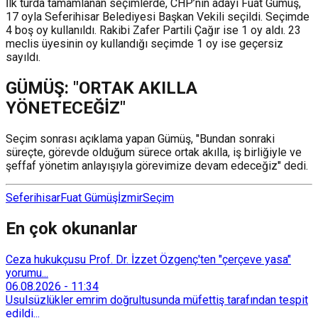
İlk turda tamamlanan seçimlerde, CHP’nin adayı Fuat Gümüş,
17 oyla Seferihisar Belediyesi Başkan Vekili seçildi. Seçimde
4 boş oy kullanıldı. Rakibi Zafer Partili Çağır ise 1 oy aldı. 23
meclis üyesinin oy kullandığı seçimde 1 oy ise geçersiz
sayıldı.
GÜMÜŞ: "ORTAK AKILLA
YÖNETECEĞİZ"
Seçim sonrası açıklama yapan Gümüş, "Bundan sonraki
süreçte, görevde olduğum sürece ortak akılla, iş birliğiyle ve
şeffaf yönetim anlayışıyla görevimize devam edeceğiz" dedi.
Seferihisar
Fuat Gümüş
İzmir
Seçim
En çok okunanlar
Ceza hukukçusu Prof. Dr. İzzet Özgenç'ten "çerçeve yasa"
yorumu...
06.08.2026
-
11:34
Usulsüzlükler emrim doğrultusunda müfettiş tarafından tespit
edildi...