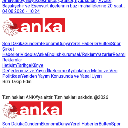
Arnavutköy, Büyükçekmece, Çatalca, Eyüpsultan, Avcılar,
Başakşehir ve Esenyurt ilçelerinin bazı mahallelerine 20 saat
süreyle su verilemeyecek.
04.08.2026
-
10:24
Son Dakika
Gündem
Ekonomi
Dünya
Yerel Haberler
Bülten
Spor
Şirket
Haberleri
Videolar
AnkaEnglish
Kurumsal/Reklam
Yazarlar
Resmi
Reklamlar
İletişim
Tarihçe
Künye
Değerlerimiz ve Yayın İlkelerimiz
Aydınlatma Metni ve Veri
Politikası
Yeniden Yayım Konusunda ve Yasal Uyarı
Bizi Takip Edin
Tüm hakları ANKA'ya aittir. Tüm hakları saklıdır. @2026
Son Dakika
Gündem
Ekonomi
Dünya
Yerel Haberler
Bülten
Spor