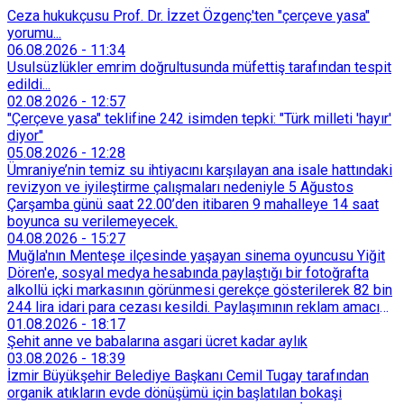
Ceza hukukçusu Prof. Dr. İzzet Özgenç'ten "çerçeve yasa"
yorumu...
06.08.2026
-
11:34
Usulsüzlükler emrim doğrultusunda müfettiş tarafından tespit
edildi...
02.08.2026
-
12:57
"Çerçeve yasa" teklifine 242 isimden tepki: "Türk milleti 'hayır'
diyor"
05.08.2026
-
12:28
Ümraniye’nin temiz su ihtiyacını karşılayan ana isale hattındaki
revizyon ve iyileştirme çalışmaları nedeniyle 5 Ağustos
Çarşamba günü saat 22.00’den itibaren 9 mahalleye 14 saat
boyunca su verilemeyecek.
04.08.2026
-
15:27
Muğla'nın Menteşe ilçesinde yaşayan sinema oyuncusu Yiğit
Dören'e, sosyal medya hesabında paylaştığı bir fotoğrafta
alkollü içki markasının görünmesi gerekçe gösterilerek 82 bin
244 lira idari para cezası kesildi. Paylaşımının reklam amacı
taşımadığını savunan Dören, cezanın iptali için yargıya
01.08.2026
-
18:17
başvurdu.
Şehit anne ve babalarına asgari ücret kadar aylık
03.08.2026
-
18:39
İzmir Büyükşehir Belediye Başkanı Cemil Tugay tarafından
organik atıkların evde dönüşümü için başlatılan bokaşi