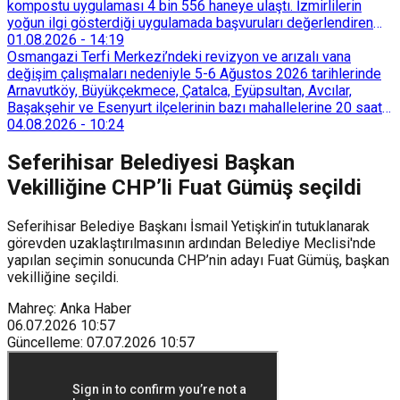
kompostu uygulaması 4 bin 556 haneye ulaştı. İzmirlilerin
yoğun ilgi gösterdiği uygulamada başvuruları değerlendiren
Tarımsal Hizmetler Dairesi Başkanlığı, farklı ilçelerde toplam
01.08.2026
-
14:19
128 bokaşi kompost eğitimi düzenleyerek İzmirlileri
Osmangazi Terfi Merkezi’ndeki revizyon ve arızalı vana
sürdürülebilir atık yönetimi sistemine dahil etti.
değişim çalışmaları nedeniyle 5-6 Ağustos 2026 tarihlerinde
Arnavutköy, Büyükçekmece, Çatalca, Eyüpsultan, Avcılar,
Başakşehir ve Esenyurt ilçelerinin bazı mahallelerine 20 saat
süreyle su verilemeyecek.
04.08.2026
-
10:24
Seferihisar Belediyesi Başkan
Vekilliğine CHP’li Fuat Gümüş seçildi
Seferihisar Belediye Başkanı İsmail Yetişkin’in tutuklanarak
görevden uzaklaştırılmasının ardından Belediye Meclisi'nde
yapılan seçimin sonucunda CHP’nin adayı Fuat Gümüş, başkan
vekilliğine seçildi.
Mahreç: Anka Haber
06.07.2026
10:57
Güncelleme
:
07.07.2026
10:57