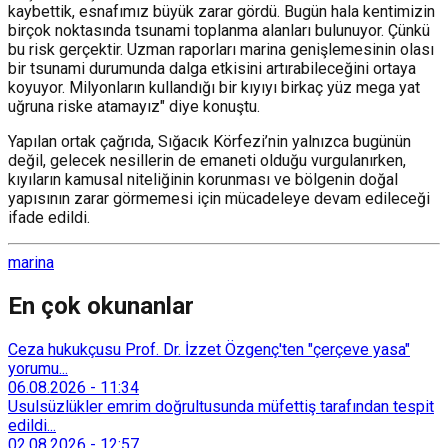
kaybettik, esnafımız büyük zarar gördü. Bugün hala kentimizin
birçok noktasında tsunami toplanma alanları bulunuyor. Çünkü
bu risk gerçektir. Uzman raporları marina genişlemesinin olası
bir tsunami durumunda dalga etkisini artırabileceğini ortaya
koyuyor. Milyonların kullandığı bir kıyıyı birkaç yüz mega yat
uğruna riske atamayız" diye konuştu.
Yapılan ortak çağrıda, Sığacık Körfezi’nin yalnızca bugünün
değil, gelecek nesillerin de emaneti olduğu vurgulanırken,
kıyıların kamusal niteliğinin korunması ve bölgenin doğal
yapısının zarar görmemesi için mücadeleye devam edileceği
ifade edildi.
marina
En çok okunanlar
Ceza hukukçusu Prof. Dr. İzzet Özgenç'ten "çerçeve yasa"
yorumu...
06.08.2026
-
11:34
Usulsüzlükler emrim doğrultusunda müfettiş tarafından tespit
edildi...
02.08.2026
-
12:57