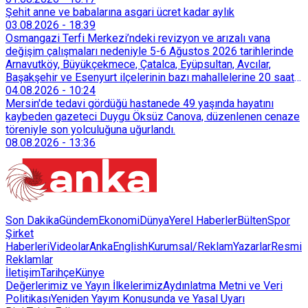
başvurdu.
Şehit anne ve babalarına asgari ücret kadar aylık
03.08.2026
-
18:39
Osmangazi Terfi Merkezi’ndeki revizyon ve arızalı vana
değişim çalışmaları nedeniyle 5-6 Ağustos 2026 tarihlerinde
Arnavutköy, Büyükçekmece, Çatalca, Eyüpsultan, Avcılar,
Başakşehir ve Esenyurt ilçelerinin bazı mahallelerine 20 saat
süreyle su verilemeyecek.
04.08.2026
-
10:24
Mersin'de tedavi gördüğü hastanede 49 yaşında hayatını
kaybeden gazeteci Duygu Öksüz Canova, düzenlenen cenaze
töreniyle son yolculuğuna uğurlandı.
08.08.2026
-
13:36
Son Dakika
Gündem
Ekonomi
Dünya
Yerel Haberler
Bülten
Spor
Şirket
Haberleri
Videolar
AnkaEnglish
Kurumsal/Reklam
Yazarlar
Resmi
Reklamlar
İletişim
Tarihçe
Künye
Değerlerimiz ve Yayın İlkelerimiz
Aydınlatma Metni ve Veri
Politikası
Yeniden Yayım Konusunda ve Yasal Uyarı