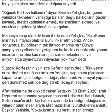
bir yaşam alanı meselesi olduğunu söyledi.
"Sığacık Körfezi halkındır" diyen Başkan Yetişkin, bölgenin
yalnızca teknelerin yanaştığı bir alan değil, balıkçıların geçim
kaynağı, üretici kadınların emeği, turizmcilerin ekmeği ve
çocukların geleceği olduğunu vurguladı.
Marinaya karşı olmadıklarını ifade eden Yetişkin, "Bu ülkenin
marinaya ihtiyacı olabilir. Bunu inkar etmiyoruz. Ancak
soruyoruz, bu bölgenin tek ihtiyacı marina mı? Dünya
şampiyonu yelkenciler yetiştiren bu körfezin, balıkçılık yapan
insanların, üretici kadınların, turizm emekçilerinin ve
milyonlarca ziyaretçinin ihtiyaçları yok mu?" dedi.
Sığacık Körfezi’nin yalnızca Seferihisar’ın değil, Türkiye’nin
ortak değeri olduğunu belirten Yetişkin, yapılması planlanan
kapasite artışının bölgenin doğal, ekonomik ve sosyal yapısını
geri dönülmez şekilde değiştirebileceğini söyledi.
Afet risklerine de dikkati çeken Yetişkin, 30 Ekim 2020 İzmir
Depremi sonrasında yaşanan tsunami felaketini hatırlatarak,
Seferihisar’ın aktif fay hatları üzerinde bir bölge olduğunu ve
yıllardır bilim insanlarıyla afet hazırlıkları yürüttüklerini anlattı.
Başkan Yetişkin, "Sokaklarımızı su bastı, insanlarımızı