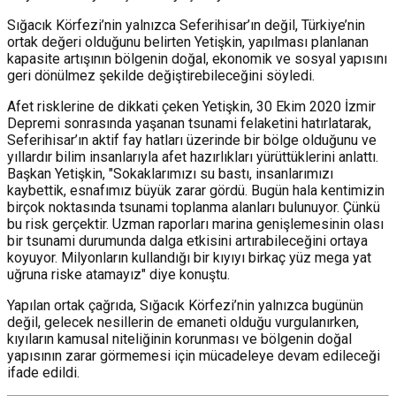
Sığacık Körfezi’nin yalnızca Seferihisar’ın değil, Türkiye’nin
ortak değeri olduğunu belirten Yetişkin, yapılması planlanan
kapasite artışının bölgenin doğal, ekonomik ve sosyal yapısını
geri dönülmez şekilde değiştirebileceğini söyledi.
Afet risklerine de dikkati çeken Yetişkin, 30 Ekim 2020 İzmir
Depremi sonrasında yaşanan tsunami felaketini hatırlatarak,
Seferihisar’ın aktif fay hatları üzerinde bir bölge olduğunu ve
yıllardır bilim insanlarıyla afet hazırlıkları yürüttüklerini anlattı.
Başkan Yetişkin, "Sokaklarımızı su bastı, insanlarımızı
kaybettik, esnafımız büyük zarar gördü. Bugün hala kentimizin
birçok noktasında tsunami toplanma alanları bulunuyor. Çünkü
bu risk gerçektir. Uzman raporları marina genişlemesinin olası
bir tsunami durumunda dalga etkisini artırabileceğini ortaya
koyuyor. Milyonların kullandığı bir kıyıyı birkaç yüz mega yat
uğruna riske atamayız" diye konuştu.
Yapılan ortak çağrıda, Sığacık Körfezi’nin yalnızca bugünün
değil, gelecek nesillerin de emaneti olduğu vurgulanırken,
kıyıların kamusal niteliğinin korunması ve bölgenin doğal
yapısının zarar görmemesi için mücadeleye devam edileceği
ifade edildi.