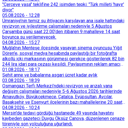
"Çerçeve yasa" teklifine 242 isimden tepki: "Türk milleti 'hayır'
diyor"
05.08.2026
-
12:28
Ümraniye’nin temiz su ihtiyacını karşılayan ana isale hattındaki
revizyon ve iyileştirme çalışmaları nedeniyle 5 Ağustos
Çarşamba günü saat 22.00’den itibaren 9 mahalleye 14 saat
boyunca su verilemeyecek.
04.08.2026
-
15:27
Muğla'nın Menteşe ilçesinde yaşayan sinema oyuncusu Yiğit
Dören'e, sosyal medya hesabında paylaştığı bir fotoğrafta
alkollü içki markasının görünmesi gerekçe gösterilerek 82 bin
244 lira idari para cezası kesildi. Paylaşımının reklam amacı
taşımadığını savunan Dören, cezanın iptali için yargıya
01.08.2026
-
18:17
başvurdu.
Şehit anne ve babalarına asgari ücret kadar aylık
03.08.2026
-
18:39
Osmangazi Terfi Merkezi’ndeki revizyon ve arızalı vana
değişim çalışmaları nedeniyle 5-6 Ağustos 2026 tarihlerinde
Arnavutköy, Büyükçekmece, Çatalca, Eyüpsultan, Avcılar,
Başakşehir ve Esenyurt ilçelerinin bazı mahallelerine 20 saat
süreyle su verilemeyecek.
04.08.2026
-
10:24
Mersin'de tedavi gördüğü hastanede 49 yaşında hayatını
kaybeden gazeteci Duygu Öksüz Canova, düzenlenen cenaze
töreniyle son yolculuğuna uğurlandı.