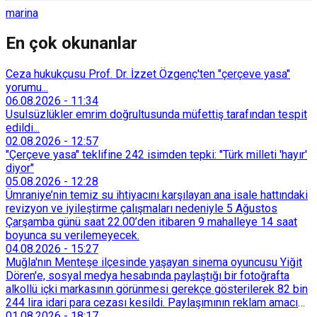
marina
En çok okunanlar
Ceza hukukçusu Prof. Dr. İzzet Özgenç'ten "çerçeve yasa"
yorumu...
06.08.2026
-
11:34
Usulsüzlükler emrim doğrultusunda müfettiş tarafından tespit
edildi...
02.08.2026
-
12:57
"Çerçeve yasa" teklifine 242 isimden tepki: "Türk milleti 'hayır'
diyor"
05.08.2026
-
12:28
Ümraniye’nin temiz su ihtiyacını karşılayan ana isale hattındaki
revizyon ve iyileştirme çalışmaları nedeniyle 5 Ağustos
Çarşamba günü saat 22.00’den itibaren 9 mahalleye 14 saat
boyunca su verilemeyecek.
04.08.2026
-
15:27
Muğla'nın Menteşe ilçesinde yaşayan sinema oyuncusu Yiğit
Dören'e, sosyal medya hesabında paylaştığı bir fotoğrafta
alkollü içki markasının görünmesi gerekçe gösterilerek 82 bin
244 lira idari para cezası kesildi. Paylaşımının reklam amacı
taşımadığını savunan Dören, cezanın iptali için yargıya
01.08.2026
-
18:17