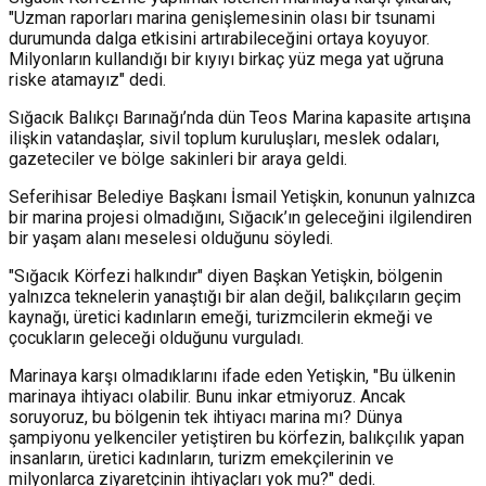
"Uzman raporları marina genişlemesinin olası bir tsunami
durumunda dalga etkisini artırabileceğini ortaya koyuyor.
Milyonların kullandığı bir kıyıyı birkaç yüz mega yat uğruna
riske atamayız" dedi.
Sığacık Balıkçı Barınağı’nda dün Teos Marina kapasite artışına
ilişkin vatandaşlar, sivil toplum kuruluşları, meslek odaları,
gazeteciler ve bölge sakinleri bir araya geldi.
Seferihisar Belediye Başkanı İsmail Yetişkin, konunun yalnızca
bir marina projesi olmadığını, Sığacık’ın geleceğini ilgilendiren
bir yaşam alanı meselesi olduğunu söyledi.
"Sığacık Körfezi halkındır" diyen Başkan Yetişkin, bölgenin
yalnızca teknelerin yanaştığı bir alan değil, balıkçıların geçim
kaynağı, üretici kadınların emeği, turizmcilerin ekmeği ve
çocukların geleceği olduğunu vurguladı.
Marinaya karşı olmadıklarını ifade eden Yetişkin, "Bu ülkenin
marinaya ihtiyacı olabilir. Bunu inkar etmiyoruz. Ancak
soruyoruz, bu bölgenin tek ihtiyacı marina mı? Dünya
şampiyonu yelkenciler yetiştiren bu körfezin, balıkçılık yapan
insanların, üretici kadınların, turizm emekçilerinin ve
milyonlarca ziyaretçinin ihtiyaçları yok mu?" dedi.