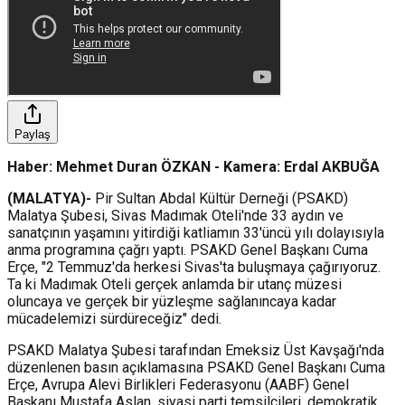
Paylaş
Haber: Mehmet Duran ÖZKAN - Kamera: Erdal AKBUĞA
(MALATYA)-
Pir Sultan Abdal Kültür Derneği (PSAKD)
Malatya Şubesi, Sivas Madımak Oteli'nde 33 aydın ve
sanatçının yaşamını yitirdiği katliamın 33'üncü yılı dolayısıyla
anma programına çağrı yaptı. PSAKD Genel Başkanı Cuma
Erçe, "2 Temmuz'da herkesi Sivas'ta buluşmaya çağırıyoruz.
Ta ki Madımak Oteli gerçek anlamda bir utanç müzesi
oluncaya ve gerçek bir yüzleşme sağlanıncaya kadar
mücadelemizi sürdüreceğiz" dedi.
PSAKD Malatya Şubesi tarafından Emeksiz Üst Kavşağı'nda
düzenlenen basın açıklamasına PSAKD Genel Başkanı Cuma
Erçe, Avrupa Alevi Birlikleri Federasyonu (AABF) Genel
Başkanı Mustafa Aslan, siyasi parti temsilcileri, demokratik