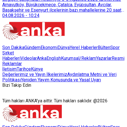
Arnavutköy, Büyükçekmece, Çatalca, Eyüpsultan, Avcılar,
Başakşehir ve Esenyurt ilçelerinin bazı mahallelerine 20 saat
süreyle su verilemeyecek.
04.08.2026
-
10:24
Son Dakika
Gündem
Ekonomi
Dünya
Yerel Haberler
Bülten
Spor
Şirket
Haberleri
Videolar
AnkaEnglish
Kurumsal/Reklam
Yazarlar
Resmi
Reklamlar
İletişim
Tarihçe
Künye
Değerlerimiz ve Yayın İlkelerimiz
Aydınlatma Metni ve Veri
Politikası
Yeniden Yayım Konusunda ve Yasal Uyarı
Bizi Takip Edin
Tüm hakları ANKA'ya aittir. Tüm hakları saklıdır. @2026