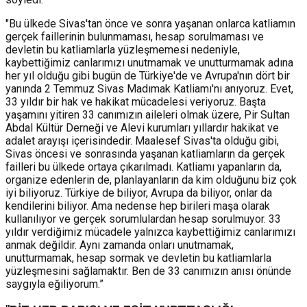
"Bu ülkede Sivas'tan önce ve sonra yaşanan onlarca katliamın
gerçek faillerinin bulunmaması, hesap sorulmaması ve
devletin bu katliamlarla yüzleşmemesi nedeniyle,
kaybettiğimiz canlarımızı unutmamak ve unutturmamak adına
her yıl olduğu gibi bugün de Türkiye'de ve Avrupa'nın dört bir
yanında 2 Temmuz Sivas Madımak Katliamı'nı anıyoruz. Evet,
33 yıldır bir hak ve hakikat mücadelesi veriyoruz. Başta
yaşamını yitiren 33 canımızın aileleri olmak üzere, Pir Sultan
Abdal Kültür Derneği ve Alevi kurumları yıllardır hakikat ve
adalet arayışı içerisindedir. Maalesef Sivas'ta olduğu gibi,
Sivas öncesi ve sonrasında yaşanan katliamların da gerçek
failleri bu ülkede ortaya çıkarılmadı. Katliamı yapanların da,
organize edenlerin de, planlayanların da kim olduğunu biz çok
iyi biliyoruz. Türkiye de biliyor, Avrupa da biliyor, onlar da
kendilerini biliyor. Ama nedense hep birileri maşa olarak
kullanılıyor ve gerçek sorumlulardan hesap sorulmuyor. 33
yıldır verdiğimiz mücadele yalnızca kaybettiğimiz canlarımızı
anmak değildir. Aynı zamanda onları unutmamak,
unutturmamak, hesap sormak ve devletin bu katliamlarla
yüzleşmesini sağlamaktır. Ben de 33 canımızın anısı önünde
saygıyla eğiliyorum.”