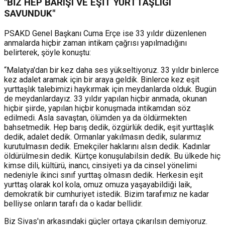
"BİZ HEP BARIŞI VE EŞİT YURTTAŞLIĞI
SAVUNDUK"
PSAKD Genel Başkanı Cuma Erçe ise 33 yıldır düzenlenen
anmalarda hiçbir zaman intikam çağrısı yapılmadığını
belirterek, şöyle konuştu:
“Malatya'dan bir kez daha ses yükseltiyoruz. 33 yıldır binlerce
kez adalet aramak için bir araya geldik. Binlerce kez eşit
yurttaşlık talebimizi haykırmak için meydanlarda olduk. Bugün
de meydanlardayız. 33 yıldır yapılan hiçbir anmada, okunan
hiçbir şiirde, yapılan hiçbir konuşmada intikamdan söz
edilmedi. Asla savaştan, ölümden ya da öldürmekten
bahsetmedik. Hep barış dedik, özgürlük dedik, eşit yurttaşlık
dedik, adalet dedik. Ormanlar yakılmasın dedik, sularımız
kurutulmasın dedik. Emekçiler haklarını alsın dedik. Kadınlar
öldürülmesin dedik. Kürtçe konuşulabilsin dedik. Bu ülkede hiç
kimse dili, kültürü, inancı, cinsiyeti ya da cinsel yönelimi
nedeniyle ikinci sınıf yurttaş olmasın dedik. Herkesin eşit
yurttaş olarak kol kola, omuz omuza yaşayabildiği laik,
demokratik bir cumhuriyet istedik. Bizim tarafımız ne kadar
belliyse onların tarafı da o kadar bellidir.
Biz Sivas'ın arkasındaki güçler ortaya çıkarılsın demiyoruz.