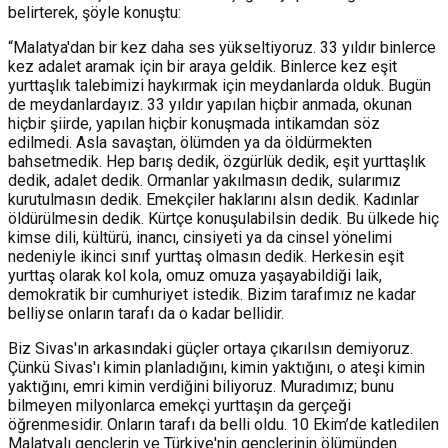
belirterek, şöyle konuştu:
“Malatya'dan bir kez daha ses yükseltiyoruz. 33 yıldır binlerce
kez adalet aramak için bir araya geldik. Binlerce kez eşit
yurttaşlık talebimizi haykırmak için meydanlarda olduk. Bugün
de meydanlardayız. 33 yıldır yapılan hiçbir anmada, okunan
hiçbir şiirde, yapılan hiçbir konuşmada intikamdan söz
edilmedi. Asla savaştan, ölümden ya da öldürmekten
bahsetmedik. Hep barış dedik, özgürlük dedik, eşit yurttaşlık
dedik, adalet dedik. Ormanlar yakılmasın dedik, sularımız
kurutulmasın dedik. Emekçiler haklarını alsın dedik. Kadınlar
öldürülmesin dedik. Kürtçe konuşulabilsin dedik. Bu ülkede hiç
kimse dili, kültürü, inancı, cinsiyeti ya da cinsel yönelimi
nedeniyle ikinci sınıf yurttaş olmasın dedik. Herkesin eşit
yurttaş olarak kol kola, omuz omuza yaşayabildiği laik,
demokratik bir cumhuriyet istedik. Bizim tarafımız ne kadar
belliyse onların tarafı da o kadar bellidir.
Biz Sivas'ın arkasındaki güçler ortaya çıkarılsın demiyoruz.
Çünkü Sivas'ı kimin planladığını, kimin yaktığını, o ateşi kimin
yaktığını, emri kimin verdiğini biliyoruz. Muradımız; bunu
bilmeyen milyonlarca emekçi yurttaşın da gerçeği
öğrenmesidir. Onların tarafı da belli oldu. 10 Ekim’de katledilen
Malatyalı gençlerin ve Türkiye'nin gençlerinin ölümünden