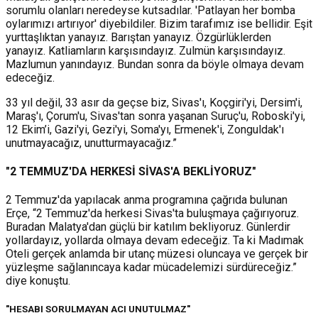
sorumlu olanları neredeyse kutsadılar. 'Patlayan her bomba
oylarımızı artırıyor' diyebildiler. Bizim tarafımız ise bellidir. Eşit
yurttaşlıktan yanayız. Barıştan yanayız. Özgürlüklerden
yanayız. Katliamların karşısındayız. Zulmün karşısındayız.
Mazlumun yanındayız. Bundan sonra da böyle olmaya devam
edeceğiz.
33 yıl değil, 33 asır da geçse biz, Sivas'ı, Koçgiri'yi, Dersim'i,
Maraş'ı, Çorum'u, Sivas'tan sonra yaşanan Suruç'u, Roboski'yi,
12 Ekim’i, Gazi'yi, Gezi'yi, Soma'yı, Ermenek'i, Zonguldak'ı
unutmayacağız, unutturmayacağız.”
"2 TEMMUZ'DA HERKESİ SİVAS'A BEKLİYORUZ"
2 Temmuz'da yapılacak anma programına çağrıda bulunan
Erçe, “2 Temmuz'da herkesi Sivas'ta buluşmaya çağırıyoruz.
Buradan Malatya'dan güçlü bir katılım bekliyoruz. Günlerdir
yollardayız, yollarda olmaya devam edeceğiz. Ta ki Madımak
Oteli gerçek anlamda bir utanç müzesi oluncaya ve gerçek bir
yüzleşme sağlanıncaya kadar mücadelemizi sürdüreceğiz.”
diye konuştu.
"HESABI SORULMAYAN ACI UNUTULMAZ"