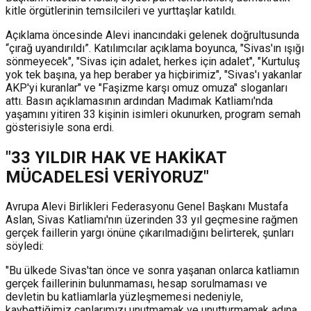
kitle örgütlerinin temsilcileri ve yurttaşlar katıldı.
Açıklama öncesinde Alevi inancındaki gelenek doğrultusunda
“çırağ uyandırıldı”. Katılımcılar açıklama boyunca, "Sivas'ın ışığı
sönmeyecek", "Sivas için adalet, herkes için adalet", "Kurtuluş
yok tek başına, ya hep beraber ya hiçbirimiz", "Sivas'ı yakanlar
AKP'yi kuranlar" ve "Faşizme karşı omuz omuza" sloganları
attı. Basın açıklamasının ardından Madımak Katliamı'nda
yaşamını yitiren 33 kişinin isimleri okunurken, program semah
gösterisiyle sona erdi.
"33 YILDIR HAK VE HAKİKAT
MÜCADELESİ VERİYORUZ"
Avrupa Alevi Birlikleri Federasyonu Genel Başkanı Mustafa
Aslan, Sivas Katliamı'nın üzerinden 33 yıl geçmesine rağmen
gerçek faillerin yargı önüne çıkarılmadığını belirterek, şunları
söyledi:
"Bu ülkede Sivas'tan önce ve sonra yaşanan onlarca katliamın
gerçek faillerinin bulunmaması, hesap sorulmaması ve
devletin bu katliamlarla yüzleşmemesi nedeniyle,
kaybettiğimiz canlarımızı unutmamak ve unutturmamak adına