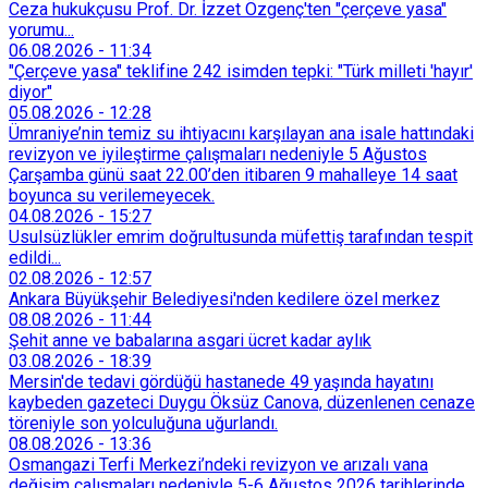
Ceza hukukçusu Prof. Dr. İzzet Özgenç'ten "çerçeve yasa"
yorumu...
06.08.2026
-
11:34
"Çerçeve yasa" teklifine 242 isimden tepki: "Türk milleti 'hayır'
diyor"
05.08.2026
-
12:28
Ümraniye’nin temiz su ihtiyacını karşılayan ana isale hattındaki
revizyon ve iyileştirme çalışmaları nedeniyle 5 Ağustos
Çarşamba günü saat 22.00’den itibaren 9 mahalleye 14 saat
boyunca su verilemeyecek.
04.08.2026
-
15:27
Usulsüzlükler emrim doğrultusunda müfettiş tarafından tespit
edildi...
02.08.2026
-
12:57
Ankara Büyükşehir Belediyesi'nden kedilere özel merkez
08.08.2026
-
11:44
Şehit anne ve babalarına asgari ücret kadar aylık
03.08.2026
-
18:39
Mersin'de tedavi gördüğü hastanede 49 yaşında hayatını
kaybeden gazeteci Duygu Öksüz Canova, düzenlenen cenaze
töreniyle son yolculuğuna uğurlandı.
08.08.2026
-
13:36
Osmangazi Terfi Merkezi’ndeki revizyon ve arızalı vana
değişim çalışmaları nedeniyle 5-6 Ağustos 2026 tarihlerinde