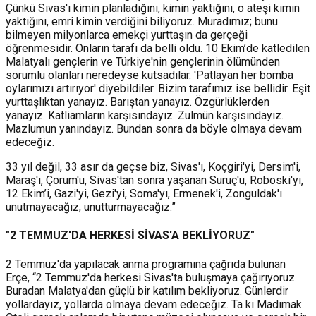
Çünkü Sivas'ı kimin planladığını, kimin yaktığını, o ateşi kimin
yaktığını, emri kimin verdiğini biliyoruz. Muradımız; bunu
bilmeyen milyonlarca emekçi yurttaşın da gerçeği
öğrenmesidir. Onların tarafı da belli oldu. 10 Ekim’de katledilen
Malatyalı gençlerin ve Türkiye'nin gençlerinin ölümünden
sorumlu olanları neredeyse kutsadılar. 'Patlayan her bomba
oylarımızı artırıyor' diyebildiler. Bizim tarafımız ise bellidir. Eşit
yurttaşlıktan yanayız. Barıştan yanayız. Özgürlüklerden
yanayız. Katliamların karşısındayız. Zulmün karşısındayız.
Mazlumun yanındayız. Bundan sonra da böyle olmaya devam
edeceğiz.
33 yıl değil, 33 asır da geçse biz, Sivas'ı, Koçgiri'yi, Dersim'i,
Maraş'ı, Çorum'u, Sivas'tan sonra yaşanan Suruç'u, Roboski'yi,
12 Ekim’i, Gazi'yi, Gezi'yi, Soma'yı, Ermenek'i, Zonguldak'ı
unutmayacağız, unutturmayacağız.”
"2 TEMMUZ'DA HERKESİ SİVAS'A BEKLİYORUZ"
2 Temmuz'da yapılacak anma programına çağrıda bulunan
Erçe, “2 Temmuz'da herkesi Sivas'ta buluşmaya çağırıyoruz.
Buradan Malatya'dan güçlü bir katılım bekliyoruz. Günlerdir
yollardayız, yollarda olmaya devam edeceğiz. Ta ki Madımak