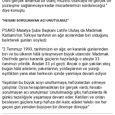
Oteli gerçek anlamda bir utanç müzesi oluncaya ve gerçek bir
yüzleşme sağlanıncaya kadar mücadelemizi sürdüreceğiz.”
diye konuştu.
"HESABI SORULMAYAN ACI UNUTULMAZ"
PSAKD Malatya Şube Başkanı Latife Ulutaş da Madımak
Katliamı'nın Türkiye tarihinin en ağır acılarından biri olduğunu
belirterek şunları söyledi:
“2 Temmuz 1993, tarihimizin en ağır, en karanlık günlerinden
biri ve bu ülkenin hâlâ iyileşmeyen büyük utancıdır. Madımak
Oteli'nde gerici karanlık güçlerin hazırladığı o ateşte 33
canımızı yitirdik. Aradan 33 yıl geçti. Ancak o gün yakılan ateş
bugün hâlâ ailelerin, yakınlarının, yoldaşlarının ve yüreği
eşitlikten yana atan herkesin içinde yanmaya devam ediyor.
Yaşatılan bu büyük acıyı unutturmaya, hafızalardan silmeye
çalıştılar. Oysa hesaplamadıkları bir gerçek vardı; hesabı
sorulmayan acı unutulmaz. Unutulmadığı gibi, hafızalarda ilk
günkü tazeliğiyle yaşamaya devam eder. Katilleri ve onları
besleyen güçlere karşı hafıza diri kalır, adalet talebi ise her
geçen gün yeniden büyüyen bir direnişe dönüşür."