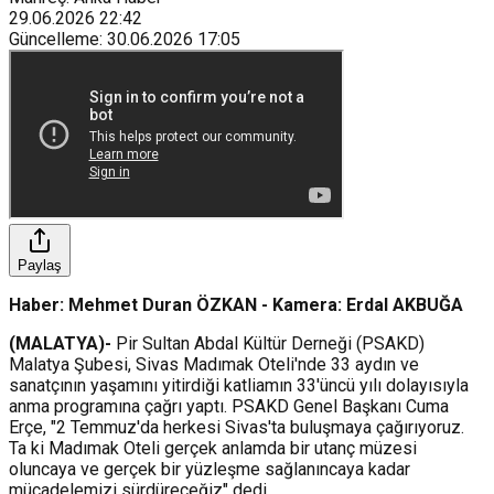
29.06.2026
22:42
Güncelleme
:
30.06.2026
17:05
Paylaş
Haber: Mehmet Duran ÖZKAN - Kamera: Erdal AKBUĞA
(MALATYA)-
Pir Sultan Abdal Kültür Derneği (PSAKD)
Malatya Şubesi, Sivas Madımak Oteli'nde 33 aydın ve
sanatçının yaşamını yitirdiği katliamın 33'üncü yılı dolayısıyla
anma programına çağrı yaptı. PSAKD Genel Başkanı Cuma
Erçe, "2 Temmuz'da herkesi Sivas'ta buluşmaya çağırıyoruz.
Ta ki Madımak Oteli gerçek anlamda bir utanç müzesi
oluncaya ve gerçek bir yüzleşme sağlanıncaya kadar
mücadelemizi sürdüreceğiz" dedi.