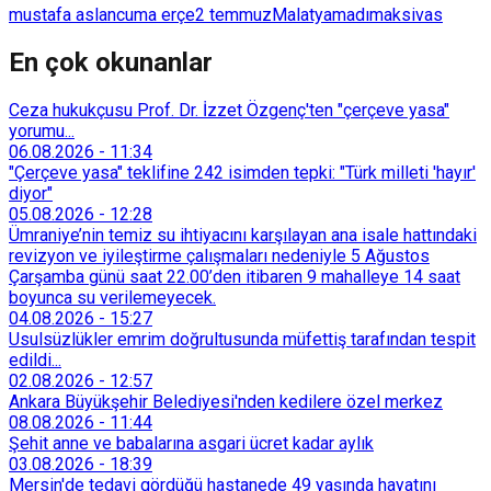
mustafa aslan
cuma erçe
2 temmuz
Malatya
madımak
sivas
En çok okunanlar
Ceza hukukçusu Prof. Dr. İzzet Özgenç'ten "çerçeve yasa"
yorumu...
06.08.2026
-
11:34
"Çerçeve yasa" teklifine 242 isimden tepki: "Türk milleti 'hayır'
diyor"
05.08.2026
-
12:28
Ümraniye’nin temiz su ihtiyacını karşılayan ana isale hattındaki
revizyon ve iyileştirme çalışmaları nedeniyle 5 Ağustos
Çarşamba günü saat 22.00’den itibaren 9 mahalleye 14 saat
boyunca su verilemeyecek.
04.08.2026
-
15:27
Usulsüzlükler emrim doğrultusunda müfettiş tarafından tespit
edildi...
02.08.2026
-
12:57
Ankara Büyükşehir Belediyesi'nden kedilere özel merkez
08.08.2026
-
11:44
Şehit anne ve babalarına asgari ücret kadar aylık
03.08.2026
-
18:39
Mersin'de tedavi gördüğü hastanede 49 yaşında hayatını