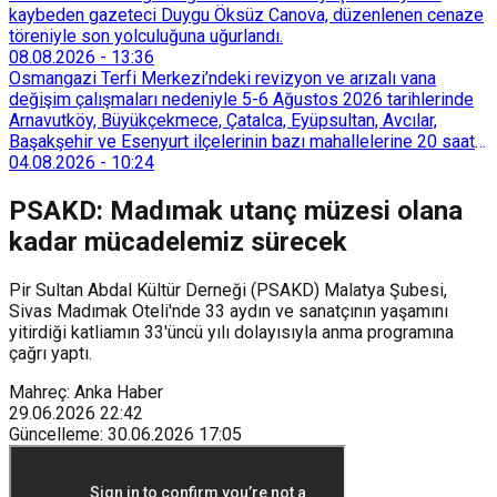
kaybeden gazeteci Duygu Öksüz Canova, düzenlenen cenaze
töreniyle son yolculuğuna uğurlandı.
08.08.2026
-
13:36
Osmangazi Terfi Merkezi’ndeki revizyon ve arızalı vana
değişim çalışmaları nedeniyle 5-6 Ağustos 2026 tarihlerinde
Arnavutköy, Büyükçekmece, Çatalca, Eyüpsultan, Avcılar,
Başakşehir ve Esenyurt ilçelerinin bazı mahallelerine 20 saat
süreyle su verilemeyecek.
04.08.2026
-
10:24
PSAKD: Madımak utanç müzesi olana
kadar mücadelemiz sürecek
Pir Sultan Abdal Kültür Derneği (PSAKD) Malatya Şubesi,
Sivas Madımak Oteli'nde 33 aydın ve sanatçının yaşamını
yitirdiği katliamın 33'üncü yılı dolayısıyla anma programına
çağrı yaptı.
Mahreç: Anka Haber
29.06.2026
22:42
Güncelleme
:
30.06.2026
17:05