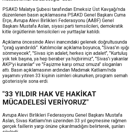
PSAKD Malatya Şubesi tarafından Emeksiz Üst Kavşağı'nda
düzenlenen basın açıklamasına PSAKD Genel Başkanı Cuma
Erçe, Avrupa Alevi Birlikleri Federasyonu (AABF) Genel
Başkanı Mustafa Aslan, siyasi parti temsilcileri, demokratik
kitle örgütlerinin temsilcileri ve yurttaşlar katıldı.
Açıklama öncesinde Alevi inancındaki gelenek doğrultusunda
“çırağ uyandırıldı”. Katılımcılar açıklama boyunca, "Sivas'ın ışığı
sönmeyecek", "Sivas için adalet, herkes için adalet", "Kurtuluş
yok tek başına, ya hep beraber ya hiçbirimiz", "Sivas'ı yakanlar
AKP'yi kuranlar" ve "Faşizme karşı omuz omuza" sloganları
attı. Basın açıklamasının ardından Madımak Katliamı'nda
yaşamını yitiren 33 kişinin isimleri okunurken, program semah
gösterisiyle sona erdi.
"33 YILDIR HAK VE HAKİKAT
MÜCADELESİ VERİYORUZ"
Avrupa Alevi Birlikleri Federasyonu Genel Başkanı Mustafa
Aslan, Sivas Katliamı'nın üzerinden 33 yıl geçmesine rağmen
gerçek faillerin yargı önüne çıkarılmadığını belirterek, şunları
söyledi: