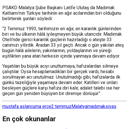
PSAKD Malatya Şube Başkanı Latife Ulutaş da Madımak
Katliamı'nın Türkiye tarihinin en ağır acılarından biri olduğunu
belirterek şunları söyledi:
“2 Temmuz 1993, tarihimizin en ağır, en karanlık günlerinden
biri ve bu ülkenin hâlâ iyileşmeyen büyük utancıdır. Madımak
Oteli'nde gerici karanlık güçlerin hazırladığı o ateşte 33
canımızı yitirdik. Aradan 33 yıl geçti. Ancak o gün yakılan ateş
bugün hâlâ ailelerin, yakınlarının, yoldaşlarının ve yüreği
eşitlikten yana atan herkesin içinde yanmaya devam ediyor.
Yaşatılan bu büyük acıyı unutturmaya, hafızalardan silmeye
çalıştılar. Oysa hesaplamadıkları bir gerçek vardı; hesabı
sorulmayan acı unutulmaz. Unutulmadığı gibi, hafızalarda ilk
günkü tazeliğiyle yaşamaya devam eder. Katilleri ve onları
besleyen güçlere karşı hafıza diri kalır, adalet talebi ise her
geçen gün yeniden büyüyen bir direnişe dönüşür."
mustafa aslan
cuma erçe
2 temmuz
Malatya
madımak
sivas
En çok okunanlar