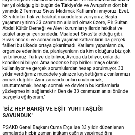
her yıl olduğu gibi bugün de Türkiye'de ve Avrupa'nın dört bir
yanında 2 Temmuz Sivas Madımak Katliamı'nı anıyoruz. Evet,
33 yıldır bir hak ve hakikat mücadelesi veriyoruz. Başta
yaşamını yitiren 33 canımızın aileleri olmak üzere, Pir Sultan
Abdal Kültür Derneği ve Alevi kurumları yıllardır hakikat ve
adalet arayışı içerisindedir. Maalesef Sivas'ta olduğu gibi,
Sivas öncesi ve sonrasında yaşanan katliamların da gerçek
failleri bu ülkede ortaya çıkarılmadı. Katliamı yapanların da,
organize edenlerin de, planlayanların da kim olduğunu biz çok
iyi biliyoruz. Türkiye de biliyor, Avrupa da biliyor, onlar da
kendilerini biliyor. Ama nedense hep birileri maşa olarak
kullanılıyor ve gerçek sorumlulardan hesap sorulmuyor. 33
yıldır verdiğimiz mücadele yalnızca kaybettiğimiz canlarımızı
anmak değildir. Aynı zamanda onları unutmamak,
unutturmamak, hesap sormak ve devletin bu katliamlarla
yüzleşmesini sağlamaktır. Ben de 33 canımızın anısı önünde
saygıyla eğiliyorum.”
"BİZ HEP BARIŞI VE EŞİT YURTTAŞLIĞI
SAVUNDUK"
PSAKD Genel Başkanı Cuma Erçe ise 33 yıldır düzenlenen
anmalarda hiçbir zaman intikam çağrısı yapılmadığını