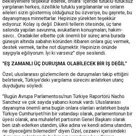
bekleyenlere teşekkür ederek, onlara "İçeride tutuklu-tutuksuz
yargılanan herkes, özellikle tutuklu yargılananlar ve onların
aileleri sizin göstermiş olduğunuz bu özveriye, bu gayrete, bu
dayanışmaya minnettarlar. Hepinize yürekten teşekkür
ediyoruz. Kolay iş değil. Dikenli tellerin ötesinde, üç tane
salonda yapılan savunma, avukatların konuşmaları, hakim-
savcı... Oradakiler elbette çok önemli bir süreç ama burada
güneşin altında sabahın köründen itibaren onlara güç vermek,
destek vermek, tarihe not düşmektir. Hepinizin önünde
saygıyla eğiliyorum. İyi ki varsınız" diye seslendi.
"EŞ ZAMANLI ÜÇ DURUŞMA OLABİLECEK BİR İŞ DEĞİL"
Özel, uluslararası gözlemcilerin de duruşmaları takip ettiğini
belirterek, Türkiye'deki yargılama sürecini anlatırken utanç
duyduğunu söyledi.
"Bugün Avrupa Parlamentosu'nun Türkiye Raportörü Nacho
Sanchez ve çok sayıda yabancı konuk vardı. Uluslararası
dayanışma önemli ama bugün onlara olanları anlatırken başta
Türkiye Cumhuriyeti'nin bir vatandaşı olarak, parlamentonun bir
üyesi olarak, ana muhalefet partisinin Genel Başkanı olarak
ben izah ederken utandım, ülke adına ve kendi adıma utandım,
ne diyeceğimi bilemedim" diyen Özel, cezaevi içerisindeki