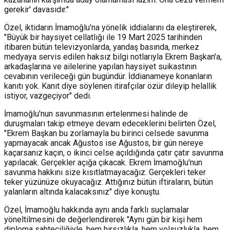
gerekir' davasıdır."
Özel, iktidarın İmamoğlu'na yönelik iddialarını da eleştirerek,
"Büyük bir haysiyet cellatlığı ile 19 Mart 2025 tarihinden
itibaren bütün televizyonlarda, yandaş basında, merkez
medyaya servis edilen haksız bilgi notlarıyla Ekrem Başkan'a,
arkadaşlarına ve ailelerine yapılan haysiyet suikastının
cevabının verileceği gün bugündür. İddianameye konanların
kanıtı yok. Kanıt diye söylenen itirafçılar özür dileyip helallik
istiyor, vazgeçiyor" dedi.
İmamoğlu'nun savunmasının ertelenmesi halinde de
duruşmaları takip etmeye devam edeceklerini belirten Özel,
"Ekrem Başkan bu zorlamayla bu birinci celsede savunma
yapmayacak ancak Ağustos ise Ağustos, bir gün nereye
kaçarsanız kaçın, o ikinci celse açıldığında çatır çatır savunma
yapılacak. Gerçekler açığa çıkacak. Ekrem İmamoğlu'nun
savunma hakkını size kısıtlatmayacağız. Gerçekleri teker
teker yüzünüze okuyacağız. Attığınız bütün iftiraların, bütün
yalanların altında kalacaksınız" diye konuştu.
Özel, İmamoğlu hakkında aynı anda farklı suçlamalar
yöneltilmesini de değerlendirerek "Aynı gün bir kişi hem
diploma sahteciliğiyle, hem hırsızlıkla, hem yolsuzlukla, hem