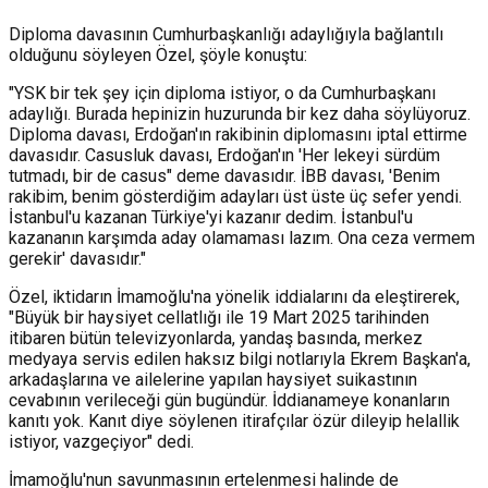
Diploma davasının Cumhurbaşkanlığı adaylığıyla bağlantılı
olduğunu söyleyen Özel, şöyle konuştu:
"YSK bir tek şey için diploma istiyor, o da Cumhurbaşkanı
adaylığı. Burada hepinizin huzurunda bir kez daha söylüyoruz.
Diploma davası, Erdoğan'ın rakibinin diplomasını iptal ettirme
davasıdır. Casusluk davası, Erdoğan'ın 'Her lekeyi sürdüm
tutmadı, bir de casus" deme davasıdır. İBB davası, 'Benim
rakibim, benim gösterdiğim adayları üst üste üç sefer yendi.
İstanbul'u kazanan Türkiye'yi kazanır dedim. İstanbul'u
kazananın karşımda aday olamaması lazım. Ona ceza vermem
gerekir' davasıdır."
Özel, iktidarın İmamoğlu'na yönelik iddialarını da eleştirerek,
"Büyük bir haysiyet cellatlığı ile 19 Mart 2025 tarihinden
itibaren bütün televizyonlarda, yandaş basında, merkez
medyaya servis edilen haksız bilgi notlarıyla Ekrem Başkan'a,
arkadaşlarına ve ailelerine yapılan haysiyet suikastının
cevabının verileceği gün bugündür. İddianameye konanların
kanıtı yok. Kanıt diye söylenen itirafçılar özür dileyip helallik
istiyor, vazgeçiyor" dedi.
İmamoğlu'nun savunmasının ertelenmesi halinde de