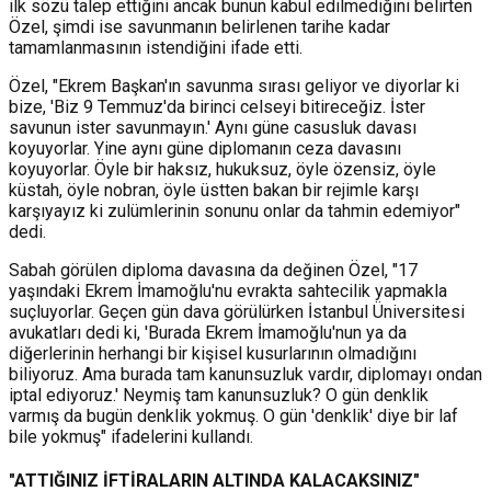
ilk sözü talep ettiğini ancak bunun kabul edilmediğini belirten
Özel, şimdi ise savunmanın belirlenen tarihe kadar
tamamlanmasının istendiğini ifade etti.
Özel, "Ekrem Başkan'ın savunma sırası geliyor ve diyorlar ki
bize, 'Biz 9 Temmuz'da birinci celseyi bitireceğiz. İster
savunun ister savunmayın.' Aynı güne casusluk davası
koyuyorlar. Yine aynı güne diplomanın ceza davasını
koyuyorlar. Öyle bir haksız, hukuksuz, öyle özensiz, öyle
küstah, öyle nobran, öyle üstten bakan bir rejimle karşı
karşıyayız ki zulümlerinin sonunu onlar da tahmin edemiyor"
dedi.
Sabah görülen diploma davasına da değinen Özel, "17
yaşındaki Ekrem İmamoğlu'nu evrakta sahtecilik yapmakla
suçluyorlar. Geçen gün dava görülürken İstanbul Üniversitesi
avukatları dedi ki, 'Burada Ekrem İmamoğlu'nun ya da
diğerlerinin herhangi bir kişisel kusurlarının olmadığını
biliyoruz. Ama burada tam kanunsuzluk vardır, diplomayı ondan
iptal ediyoruz.' Neymiş tam kanunsuzluk? O gün denklik
varmış da bugün denklik yokmuş. O gün 'denklik' diye bir laf
bile yokmuş" ifadelerini kullandı.
"ATTIĞINIZ İFTİRALARIN ALTINDA KALACAKSINIZ"