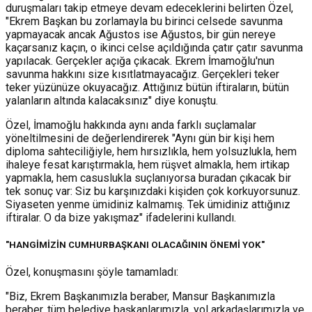
duruşmaları takip etmeye devam edeceklerini belirten Özel,
"Ekrem Başkan bu zorlamayla bu birinci celsede savunma
yapmayacak ancak Ağustos ise Ağustos, bir gün nereye
kaçarsanız kaçın, o ikinci celse açıldığında çatır çatır savunma
yapılacak. Gerçekler açığa çıkacak. Ekrem İmamoğlu'nun
savunma hakkını size kısıtlatmayacağız. Gerçekleri teker
teker yüzünüze okuyacağız. Attığınız bütün iftiraların, bütün
yalanların altında kalacaksınız" diye konuştu.
Özel, İmamoğlu hakkında aynı anda farklı suçlamalar
yöneltilmesini de değerlendirerek "Aynı gün bir kişi hem
diploma sahteciliğiyle, hem hırsızlıkla, hem yolsuzlukla, hem
ihaleye fesat karıştırmakla, hem rüşvet almakla, hem irtikap
yapmakla, hem casuslukla suçlanıyorsa buradan çıkacak bir
tek sonuç var: Siz bu karşınızdaki kişiden çok korkuyorsunuz.
Siyaseten yenme ümidiniz kalmamış. Tek ümidiniz attığınız
iftiralar. O da bize yakışmaz" ifadelerini kullandı.
"HANGİMİZİN CUMHURBAŞKANI OLACAĞININ ÖNEMİ YOK"
Özel, konuşmasını şöyle tamamladı:
"Biz, Ekrem Başkanımızla beraber, Mansur Başkanımızla
beraber, tüm belediye başkanlarımızla, yol arkadaşlarımızla ve