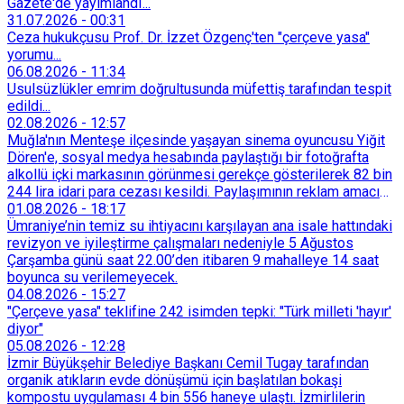
Gazete'de yayımlandI...
31.07.2026
-
00:31
Ceza hukukçusu Prof. Dr. İzzet Özgenç'ten "çerçeve yasa"
yorumu...
06.08.2026
-
11:34
Usulsüzlükler emrim doğrultusunda müfettiş tarafından tespit
edildi...
02.08.2026
-
12:57
Muğla'nın Menteşe ilçesinde yaşayan sinema oyuncusu Yiğit
Dören'e, sosyal medya hesabında paylaştığı bir fotoğrafta
alkollü içki markasının görünmesi gerekçe gösterilerek 82 bin
244 lira idari para cezası kesildi. Paylaşımının reklam amacı
taşımadığını savunan Dören, cezanın iptali için yargıya
01.08.2026
-
18:17
başvurdu.
Ümraniye’nin temiz su ihtiyacını karşılayan ana isale hattındaki
revizyon ve iyileştirme çalışmaları nedeniyle 5 Ağustos
Çarşamba günü saat 22.00’den itibaren 9 mahalleye 14 saat
boyunca su verilemeyecek.
04.08.2026
-
15:27
"Çerçeve yasa" teklifine 242 isimden tepki: "Türk milleti 'hayır'
diyor"
05.08.2026
-
12:28
İzmir Büyükşehir Belediye Başkanı Cemil Tugay tarafından
organik atıkların evde dönüşümü için başlatılan bokaşi
kompostu uygulaması 4 bin 556 haneye ulaştı. İzmirlilerin