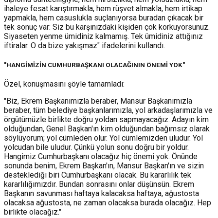
ihaleye fesat karıştırmakla, hem rüşvet almakla, hem irtikap
yapmakla, hem casuslukla suçlanıyorsa buradan çıkacak bir
tek sonuç var: Siz bu karşınızdaki kişiden çok korkuyorsunuz.
Siyaseten yenme ümidiniz kalmamış. Tek ümidiniz attığınız
iftiralar. O da bize yakışmaz" ifadelerini kullandı.
"HANGİMİZİN CUMHURBAŞKANI OLACAĞININ ÖNEMİ YOK"
Özel, konuşmasını şöyle tamamladı:
"Biz, Ekrem Başkanımızla beraber, Mansur Başkanımızla
beraber, tüm belediye başkanlarımızla, yol arkadaşlarımızla ve
örgütümüzle birlikte doğru yoldan sapmayacağız. Adayın kim
olduğundan, Genel Başkan'ın kim olduğundan bağımsız olarak
söylüyorum; yol cümleden olur. Yol cümlemizden uludur. Yol
yolcudan bile uludur. Çünkü yolun sonu doğru bir yoldur.
Hangimiz Cumhurbaşkanı olacağız hiç önemi yok. Önünde
sonunda benim, Ekrem Başkan'ın, Mansur Başkan'ın ve sizin
desteklediği biri Cumhurbaşkanı olacak. Bu kararlılık tek
kararlılığımızdır. Bundan sonrasını onlar düşünsün. Ekrem
Başkanın savunması haftaya kalacaksa haftaya, ağustosta
olacaksa ağustosta, ne zaman olacaksa burada olacağız. Hep
birlikte olacağız."