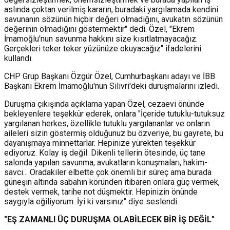
aslında çoktan verilmiş kararın, buradaki yargılamada kendini
savunanın sözünün hiçbir değeri olmadığını, avukatın sözünün
değerinin olmadığını göstermektir" dedi. Özel, "Ekrem
İmamoğlu'nun savunma hakkını size kısıtlatmayacağız.
Gerçekleri teker teker yüzünüze okuyacağız" ifadelerini
kullandı.
CHP Grup Başkanı Özgür Özel, Cumhurbaşkanı adayı ve İBB
Başkanı Ekrem İmamoğlu'nun Silivri'deki duruşmalarını izledi.
Duruşma çıkışında açıklama yapan Özel, cezaevi önünde
bekleyenlere teşekkür ederek, onlara "İçeride tutuklu-tutuksuz
yargılanan herkes, özellikle tutuklu yargılananlar ve onların
aileleri sizin göstermiş olduğunuz bu özveriye, bu gayrete, bu
dayanışmaya minnettarlar. Hepinize yürekten teşekkür
ediyoruz. Kolay iş değil. Dikenli tellerin ötesinde, üç tane
salonda yapılan savunma, avukatların konuşmaları, hakim-
savcı... Oradakiler elbette çok önemli bir süreç ama burada
güneşin altında sabahın köründen itibaren onlara güç vermek,
destek vermek, tarihe not düşmektir. Hepinizin önünde
saygıyla eğiliyorum. İyi ki varsınız" diye seslendi.
"EŞ ZAMANLI ÜÇ DURUŞMA OLABİLECEK BİR İŞ DEĞİL"