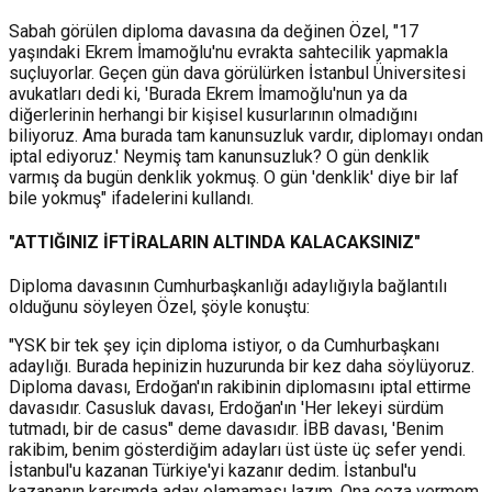
Sabah görülen diploma davasına da değinen Özel, "17
yaşındaki Ekrem İmamoğlu'nu evrakta sahtecilik yapmakla
suçluyorlar. Geçen gün dava görülürken İstanbul Üniversitesi
avukatları dedi ki, 'Burada Ekrem İmamoğlu'nun ya da
diğerlerinin herhangi bir kişisel kusurlarının olmadığını
biliyoruz. Ama burada tam kanunsuzluk vardır, diplomayı ondan
iptal ediyoruz.' Neymiş tam kanunsuzluk? O gün denklik
varmış da bugün denklik yokmuş. O gün 'denklik' diye bir laf
bile yokmuş" ifadelerini kullandı.
"ATTIĞINIZ İFTİRALARIN ALTINDA KALACAKSINIZ"
Diploma davasının Cumhurbaşkanlığı adaylığıyla bağlantılı
olduğunu söyleyen Özel, şöyle konuştu:
"YSK bir tek şey için diploma istiyor, o da Cumhurbaşkanı
adaylığı. Burada hepinizin huzurunda bir kez daha söylüyoruz.
Diploma davası, Erdoğan'ın rakibinin diplomasını iptal ettirme
davasıdır. Casusluk davası, Erdoğan'ın 'Her lekeyi sürdüm
tutmadı, bir de casus" deme davasıdır. İBB davası, 'Benim
rakibim, benim gösterdiğim adayları üst üste üç sefer yendi.
İstanbul'u kazanan Türkiye'yi kazanır dedim. İstanbul'u
kazananın karşımda aday olamaması lazım. Ona ceza vermem