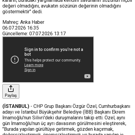
kararın, buradaki yargılamada kendini savunanın sözünün hiçbir
değeri olmadığını, avukatın sözünün değerinin olmadığını
göstermektir" dedi.
Mahreç: Anka Haber
06.07.2026
16:35
Güncelleme
:
07.07.2026
13:17
Paylaş
(İSTANBUL)
- CHP Grup Başkanı Özgür Özel, Cumhurbaşkanı
adayı ve İstanbul Büyükşehir Belediye (İBB) Başkanı Ekrem
İmamoğlu'nun Silivri'deki duruşmalarını takip etti. Özel, aynı
gün İmamoğlu'nun üç ayrı davasının görülmesini eleştirerek,
"Burada yapılan gürültüye getirmek, gözden kaçırmak,
değersizleştirmek, önemsizleştirmek ve burada yapılan iş