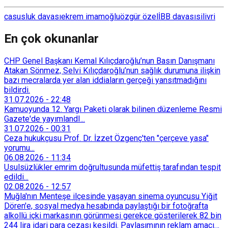
casusluk davası
ekrem imamoğlu
özgür özel
İBB davası
silivri
En çok okunanlar
CHP Genel Başkanı Kemal Kılıçdaroğlu’nun Basın Danışmanı
Atakan Sönmez, Selvi Kılıçdaroğlu’nun sağlık durumuna ilişkin
bazı mecralarda yer alan iddiaların gerçeği yansıtmadığını
bildirdi.
31.07.2026
-
22:48
Kamuoyunda 12. Yargı Paketi olarak bilinen düzenleme Resmi
Gazete'de yayımlandI...
31.07.2026
-
00:31
Ceza hukukçusu Prof. Dr. İzzet Özgenç'ten "çerçeve yasa"
yorumu...
06.08.2026
-
11:34
Usulsüzlükler emrim doğrultusunda müfettiş tarafından tespit
edildi...
02.08.2026
-
12:57
Muğla'nın Menteşe ilçesinde yaşayan sinema oyuncusu Yiğit
Dören'e, sosyal medya hesabında paylaştığı bir fotoğrafta
alkollü içki markasının görünmesi gerekçe gösterilerek 82 bin
244 lira idari para cezası kesildi. Paylaşımının reklam amacı