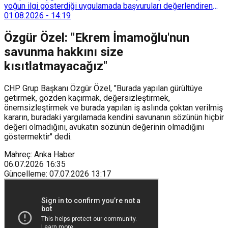
yoğun ilgi gösterdiği uygulamada başvuruları değerlendiren
Tarımsal Hizmetler Dairesi Başkanlığı, farklı ilçelerde toplam
01.08.2026
-
14:19
128 bokaşi kompost eğitimi düzenleyerek İzmirlileri
sürdürülebilir atık yönetimi sistemine dahil etti.
Özgür Özel: "Ekrem İmamoğlu'nun
savunma hakkını size
kısıtlatmayacağız"
CHP Grup Başkanı Özgür Özel, "Burada yapılan gürültüye
getirmek, gözden kaçırmak, değersizleştirmek,
önemsizleştirmek ve burada yapılan iş aslında çoktan verilmiş
kararın, buradaki yargılamada kendini savunanın sözünün hiçbir
değeri olmadığını, avukatın sözünün değerinin olmadığını
göstermektir" dedi.
Mahreç: Anka Haber
06.07.2026
16:35
Güncelleme
:
07.07.2026
13:17