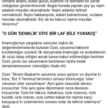
olmanın anlamı, bütün gücün, kudretin ve talimatın bir yerde
olduğunun gösterilmesidir. Bugün burada yapılan şey şu; rejim
adalete meydan okumaktadır. Rejim adalete talimat
vermektedir. Rejim hakkaniyete, adalet beklentisine, vicdana
meydan okumaktadır. Biz de bu haksız rejime meydan
okuyoruz."
"O GÜN 'DENKLİK' DİYE BİR LAF BİLE YOKMUŞ"
İmamoğlu'nun yargılama sürecine ilişkin de
değerlendirmelerde bulunan Özel, savunma hakkının
kısıtlandığını söyledi. İlk duruşmada İmamoğlu ve avukatlarının
ilk sözü talep ettiğini ancak bunun kabul edilmediğini belirten
Özel, şimdi ise savunmanın belirlenen tarihe kadar
tamamlanmasının istendiğini ifade etti.
Özel, "Ekrem Başkan'ın savunma sırası geliyor ve diyorlar ki
bize, 'Biz 9 Temmuz'da birinci celseyi bitireceğiz. İster
savunun ister savunmayın.' Aynı güne casusluk davası
koyuyorlar. Yine aynı güne diplomanın ceza davasını
koyuyorlar. Öyle bir haksız, hukuksuz, öyle özensiz, öyle
küstah, öyle nobran, öyle üstten bakan bir rejimle karşı
karşıyayız ki zulümlerinin sonunu onlar da tahmin edemiyor"
dedi.