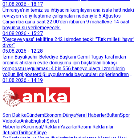
taşımadığını savunan Dören, cezanın iptali için yargıya
01.08.2026
-
18:17
başvurdu.
Ümraniye’nin temiz su ihtiyacını karşılayan ana isale hattındaki
revizyon ve iyileştirme çalışmaları nedeniyle 5 Ağustos
Çarşamba günü saat 22.00’den itibaren 9 mahalleye 14 saat
boyunca su verilemeyecek.
04.08.2026
-
15:27
"Çerçeve yasa" teklifine 242 isimden tepki: "Türk milleti 'hayır'
diyor"
05.08.2026
-
12:28
İzmir Büyükşehir Belediye Başkanı Cemil Tugay tarafından
organik atıkların evde dönüşümü için başlatılan bokaşi
kompostu uygulaması 4 bin 556 haneye ulaştı. İzmirlilerin
yoğun ilgi gösterdiği uygulamada başvuruları değerlendiren
Tarımsal Hizmetler Dairesi Başkanlığı, farklı ilçelerde toplam
01.08.2026
-
14:19
128 bokaşi kompost eğitimi düzenleyerek İzmirlileri
sürdürülebilir atık yönetimi sistemine dahil etti.
Son Dakika
Gündem
Ekonomi
Dünya
Yerel Haberler
Bülten
Spor
Videolar
AnkaEnglish
Şirket
Haberleri
Kurumsal/Reklam
Yazarlar
Resmi Reklamlar
İletişim
Tarihçe
Künye