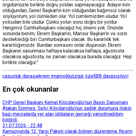
örgütümüzle birlikte doğru yoldan sapmayacağız. Adayın kim
olduğundan, Genel Başkan'ın kim olduğundan bağımsız olarak
söylüyorum; yol cümleden olur. Yol cümlemizden uludur. Yol
yolcudan bile uludur. Çünkü yolun sonu doğru bir yoldur.
Hangimiz Cumhurbaşkanı olacağız hiç önemi yok. Önünde
sonunda benim, Ekrem Başkan'ın, Mansur Başkan'ın ve sizin
desteklediği biri Cumhurbaşkanı olacak. Bu kararlılık tek
kararlılığımızdır. Bundan sonrasını onlar düşünsün. Ekrem
Başkanın savunması haftaya kalacaksa haftaya, ağustosta
olacaksa ağustosta, ne zaman olacaksa burada olacağız. Hep
birlikte olacağız."
casusluk davası
ekrem imamoğlu
özgür özel
İBB davası
silivri
En çok okunanlar
CHP Genel Başkanı Kemal Kılıçdaroğlu’nun Basın Danışmanı
Atakan Sönmez, Selvi Kılıçdaroğlu’nun sağlık durumuna ilişkin
bazı mecralarda yer alan iddiaların gerçeği yansıtmadığını
bildirdi.
31.07.2026
-
22:48
Kamuoyunda 12. Yargı Paketi olarak bilinen düzenleme Resmi