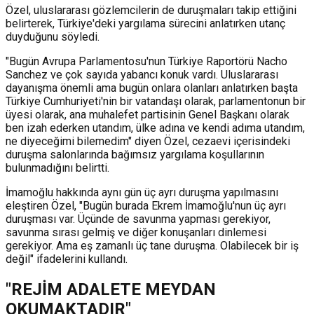
Özel, uluslararası gözlemcilerin de duruşmaları takip ettiğini
belirterek, Türkiye'deki yargılama sürecini anlatırken utanç
duyduğunu söyledi.
"Bugün Avrupa Parlamentosu'nun Türkiye Raportörü Nacho
Sanchez ve çok sayıda yabancı konuk vardı. Uluslararası
dayanışma önemli ama bugün onlara olanları anlatırken başta
Türkiye Cumhuriyeti'nin bir vatandaşı olarak, parlamentonun bir
üyesi olarak, ana muhalefet partisinin Genel Başkanı olarak
ben izah ederken utandım, ülke adına ve kendi adıma utandım,
ne diyeceğimi bilemedim" diyen Özel, cezaevi içerisindeki
duruşma salonlarında bağımsız yargılama koşullarının
bulunmadığını belirtti.
İmamoğlu hakkında aynı gün üç ayrı duruşma yapılmasını
eleştiren Özel, "Bugün burada Ekrem İmamoğlu'nun üç ayrı
duruşması var. Üçünde de savunma yapması gerekiyor,
savunma sırası gelmiş ve diğer konuşanları dinlemesi
gerekiyor. Ama eş zamanlı üç tane duruşma. Olabilecek bir iş
değil" ifadelerini kullandı.
"REJİM ADALETE MEYDAN
OKUMAKTADIR"