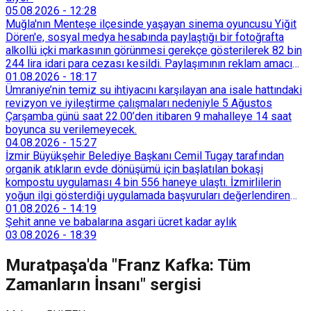
05.08.2026
-
12:28
Muğla'nın Menteşe ilçesinde yaşayan sinema oyuncusu Yiğit
Dören'e, sosyal medya hesabında paylaştığı bir fotoğrafta
alkollü içki markasının görünmesi gerekçe gösterilerek 82 bin
244 lira idari para cezası kesildi. Paylaşımının reklam amacı
taşımadığını savunan Dören, cezanın iptali için yargıya
01.08.2026
-
18:17
başvurdu.
Ümraniye’nin temiz su ihtiyacını karşılayan ana isale hattındaki
revizyon ve iyileştirme çalışmaları nedeniyle 5 Ağustos
Çarşamba günü saat 22.00’den itibaren 9 mahalleye 14 saat
boyunca su verilemeyecek.
04.08.2026
-
15:27
İzmir Büyükşehir Belediye Başkanı Cemil Tugay tarafından
organik atıkların evde dönüşümü için başlatılan bokaşi
kompostu uygulaması 4 bin 556 haneye ulaştı. İzmirlilerin
yoğun ilgi gösterdiği uygulamada başvuruları değerlendiren
Tarımsal Hizmetler Dairesi Başkanlığı, farklı ilçelerde toplam
01.08.2026
-
14:19
128 bokaşi kompost eğitimi düzenleyerek İzmirlileri
Şehit anne ve babalarına asgari ücret kadar aylık
sürdürülebilir atık yönetimi sistemine dahil etti.
03.08.2026
-
18:39
Muratpaşa'da "Franz Kafka: Tüm
Zamanların İnsanı" sergisi