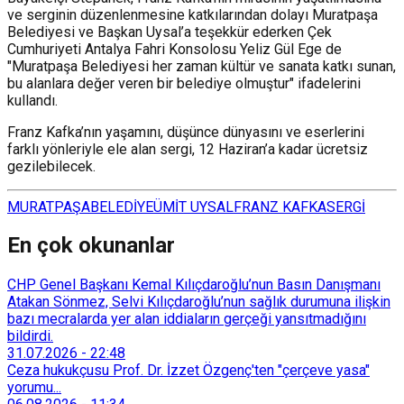
ve serginin düzenlenmesine katkılarından dolayı Muratpaşa
Belediyesi ve Başkan Uysal’a teşekkür ederken Çek
Cumhuriyeti Antalya Fahri Konsolosu Yeliz Gül Ege de
"Muratpaşa Belediyesi her zaman kültür ve sanata katkı sunan,
bu alanlara değer veren bir belediye olmuştur" ifadelerini
kullandı.
Franz Kafka’nın yaşamını, düşünce dünyasını ve eserlerini
farklı yönleriyle ele alan sergi, 12 Haziran’a kadar ücretsiz
gezilebilecek.
MURATPAŞA
BELEDİYE
ÜMİT UYSAL
FRANZ KAFKA
SERGİ
En çok okunanlar
CHP Genel Başkanı Kemal Kılıçdaroğlu’nun Basın Danışmanı
Atakan Sönmez, Selvi Kılıçdaroğlu’nun sağlık durumuna ilişkin
bazı mecralarda yer alan iddiaların gerçeği yansıtmadığını
bildirdi.
31.07.2026
-
22:48
Ceza hukukçusu Prof. Dr. İzzet Özgenç'ten "çerçeve yasa"
yorumu...