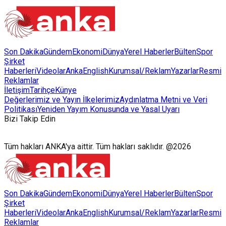
Son Dakika
Gündem
Ekonomi
Dünya
Yerel Haberler
Bülten
Spor
Şirket
Haberleri
Videolar
AnkaEnglish
Kurumsal/Reklam
Yazarlar
Resmi
Reklamlar
İletişim
Tarihçe
Künye
Değerlerimiz ve Yayın İlkelerimiz
Aydınlatma Metni ve Veri
Politikası
Yeniden Yayım Konusunda ve Yasal Uyarı
Bizi Takip Edin
Tüm hakları ANKA'ya aittir. Tüm hakları saklıdır. @2026
Son Dakika
Gündem
Ekonomi
Dünya
Yerel Haberler
Bülten
Spor
Şirket
Haberleri
Videolar
AnkaEnglish
Kurumsal/Reklam
Yazarlar
Resmi
Reklamlar