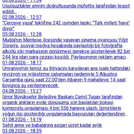
06.08.2026
-
11:34
Usulsüzlükler emrim doğrultusunda müfettiş tarafından tespit
edildi...
02.08.2026
-
12:57
"Çerçeve yasa" teklifine 242 isimden tepki: "Türk milleti 'hayır'
diyor"
05.08.2026
-
12:28
Muğla'nın Menteşe ilçesinde yaşayan sinema oyuncusu Yiğit
Dören'e, sosyal medya hesabında paylaştığı bir fotoğrafta
alkollü içki markasının görünmesi gerekçe gösterilerek 82 bin
244 lira idari para cezası kesildi. Paylaşımının reklam amacı
taşımadığını savunan Dören, cezanın iptali için yargıya
01.08.2026
-
18:17
başvurdu.
Ümraniye’nin temiz su ihtiyacını karşılayan ana isale hattındaki
revizyon ve iyileştirme çalışmaları nedeniyle 5 Ağustos
Çarşamba günü saat 22.00’den itibaren 9 mahalleye 14 saat
boyunca su verilemeyecek.
04.08.2026
-
15:27
İzmir Büyükşehir Belediye Başkanı Cemil Tugay tarafından
organik atıkların evde dönüşümü için başlatılan bokaşi
kompostu uygulaması 4 bin 556 haneye ulaştı. İzmirlilerin
yoğun ilgi gösterdiği uygulamada başvuruları değerlendiren
Tarımsal Hizmetler Dairesi Başkanlığı, farklı ilçelerde toplam
01.08.2026
-
14:19
128 bokaşi kompost eğitimi düzenleyerek İzmirlileri
Şehit anne ve babalarına asgari ücret kadar aylık
sürdürülebilir atık yönetimi sistemine dahil etti.
03.08.2026
-
18:39