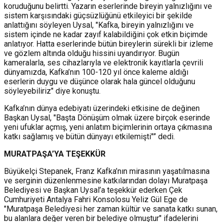
koruduğunu belirtti. Yazarın eserlerinde bireyin yalnızlığını ve
sistem karşısındaki güçsüzlüğünü etkileyici bir şekilde
anlattığını söyleyen Uysal, "Kafka, bireyin yalnızlığını ve
sistem içinde ne kadar zayıf kalabildiğini çok etkin biçimde
anlatıyor. Hatta eserlerinde bütün bireylerin sürekli bir izleme
ve gözlem altında olduğu hissini uyandırıyor. Bugün
kameralarla, ses cihazlarıyla ve elektronik kayıtlarla çevrili
dünyamızda, Kafka’nın 100-120 yıl önce kaleme aldığı
eserlerin duygu ve düşünce olarak hala güncel olduğunu
söyleyebiliriz" diye konuştu.
Kafka’nın dünya edebiyatı üzerindeki etkisine de değinen
Başkan Uysal, "Başta Dönüşüm olmak üzere birçok eserinde
yeni ufuklar açmış, yeni anlatım biçimlerinin ortaya çıkmasına
katkı sağlamış ve bütün dünyayı etkilemişti"” dedi.
MURATPAŞA’YA TEŞEKKÜR
Büyükelçi Stepanek, Franz Kafka’nın mirasının yaşatılmasına
ve serginin düzenlenmesine katkılarından dolayı Muratpaşa
Belediyesi ve Başkan Uysal’a teşekkür ederken Çek
Cumhuriyeti Antalya Fahri Konsolosu Yeliz Gül Ege de
"Muratpaşa Belediyesi her zaman kültür ve sanata katkı sunan,
bu alanlara değer veren bir belediye olmuştur" ifadelerini