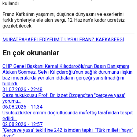
kullandı.
Franz Kafka’nın yaşamını, düşünce dünyasını ve eserlerini
farklı yönleriyle ele alan sergi, 12 Haziran’a kadar ücretsiz
gezilebilecek.
MURATPAŞA
BELEDİYE
ÜMİT UYSAL
FRANZ KAFKA
SERGİ
En çok okunanlar
CHP Genel Başkanı Kemal Kılıçdaroğlu’nun Basın Danışmanı
Atakan Sönmez, Selvi Kılıçdaroğlu’nun sağlık durumuna ilişkin
bazı mecralarda yer alan iddiaların gerçeği yansıtmadığını
bildirdi.
31.07.2026
-
22:48
Ceza hukukçusu Prof. Dr. İzzet Özgenç'ten "çerçeve yasa"
yorumu...
06.08.2026
-
11:34
Usulsüzlükler emrim doğrultusunda müfettiş tarafından tespit
edildi...
02.08.2026
-
12:57
"Çerçeve yasa" teklifine 242 isimden tepki: "Türk milleti 'hayır'
diyor"