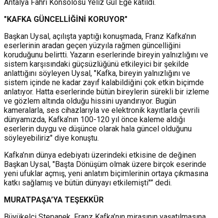
Antalya Fahri Konsolosu Yeliz Gül Ege katıldı.
"KAFKA GÜNCELLİĞİNİ KORUYOR"
Başkan Uysal, açılışta yaptığı konuşmada, Franz Kafka’nın
eserlerinin aradan geçen yüzyıla rağmen güncelliğini
koruduğunu belirtti. Yazarın eserlerinde bireyin yalnızlığını ve
sistem karşısındaki güçsüzlüğünü etkileyici bir şekilde
anlattığını söyleyen Uysal, "Kafka, bireyin yalnızlığını ve
sistem içinde ne kadar zayıf kalabildiğini çok etkin biçimde
anlatıyor. Hatta eserlerinde bütün bireylerin sürekli bir izleme
ve gözlem altında olduğu hissini uyandırıyor. Bugün
kameralarla, ses cihazlarıyla ve elektronik kayıtlarla çevrili
dünyamızda, Kafka’nın 100-120 yıl önce kaleme aldığı
eserlerin duygu ve düşünce olarak hala güncel olduğunu
söyleyebiliriz" diye konuştu.
Kafka’nın dünya edebiyatı üzerindeki etkisine de değinen
Başkan Uysal, "Başta Dönüşüm olmak üzere birçok eserinde
yeni ufuklar açmış, yeni anlatım biçimlerinin ortaya çıkmasına
katkı sağlamış ve bütün dünyayı etkilemişti"” dedi.
MURATPAŞA’YA TEŞEKKÜR
Büyükelçi Stepanek, Franz Kafka’nın mirasının yaşatılmasına