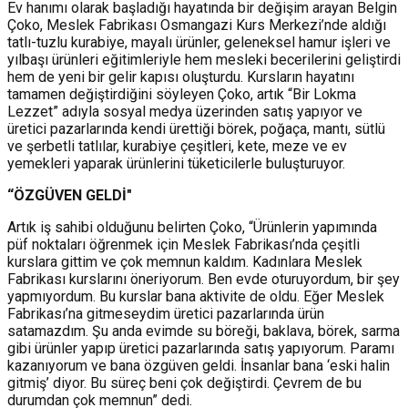
Ev hanımı olarak başladığı hayatında bir değişim arayan Belgin
Çoko, Meslek Fabrikası Osmangazi Kurs Merkezi’nde aldığı
tatlı-tuzlu kurabiye, mayalı ürünler, geleneksel hamur işleri ve
yılbaşı ürünleri eğitimleriyle hem mesleki becerilerini geliştirdi
hem de yeni bir gelir kapısı oluşturdu. Kursların hayatını
tamamen değiştirdiğini söyleyen Çoko, artık “Bir Lokma
Lezzet” adıyla sosyal medya üzerinden satış yapıyor ve
üretici pazarlarında kendi ürettiği börek, poğaça, mantı, sütlü
ve şerbetli tatlılar, kurabiye çeşitleri, kete, meze ve ev
yemekleri yaparak ürünlerini tüketicilerle buluşturuyor.
“ÖZGÜVEN GELDİ"
Artık iş sahibi olduğunu belirten Çoko, “Ürünlerin yapımında
püf noktaları öğrenmek için Meslek Fabrikası’nda çeşitli
kurslara gittim ve çok memnun kaldım. Kadınlara Meslek
Fabrikası kurslarını öneriyorum. Ben evde oturuyordum, bir şey
yapmıyordum. Bu kurslar bana aktivite de oldu. Eğer Meslek
Fabrikası’na gitmeseydim üretici pazarlarında ürün
satamazdım. Şu anda evimde su böreği, baklava, börek, sarma
gibi ürünler yapıp üretici pazarlarında satış yapıyorum. Paramı
kazanıyorum ve bana özgüven geldi. İnsanlar bana ‘eski halin
gitmiş’ diyor. Bu süreç beni çok değiştirdi. Çevrem de bu
durumdan çok memnun” dedi.