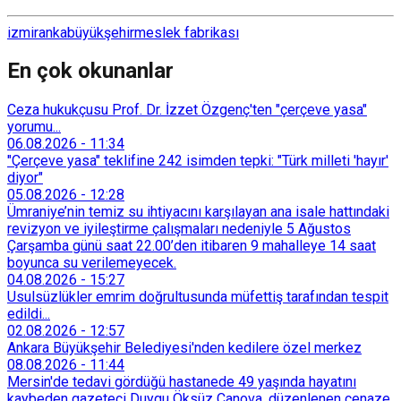
izmir
anka
büyükşehir
meslek fabrikası
En çok okunanlar
Ceza hukukçusu Prof. Dr. İzzet Özgenç'ten "çerçeve yasa"
yorumu...
06.08.2026
-
11:34
"Çerçeve yasa" teklifine 242 isimden tepki: "Türk milleti 'hayır'
diyor"
05.08.2026
-
12:28
Ümraniye’nin temiz su ihtiyacını karşılayan ana isale hattındaki
revizyon ve iyileştirme çalışmaları nedeniyle 5 Ağustos
Çarşamba günü saat 22.00’den itibaren 9 mahalleye 14 saat
boyunca su verilemeyecek.
04.08.2026
-
15:27
Usulsüzlükler emrim doğrultusunda müfettiş tarafından tespit
edildi...
02.08.2026
-
12:57
Ankara Büyükşehir Belediyesi'nden kedilere özel merkez
08.08.2026
-
11:44
Mersin'de tedavi gördüğü hastanede 49 yaşında hayatını
kaybeden gazeteci Duygu Öksüz Canova, düzenlenen cenaze