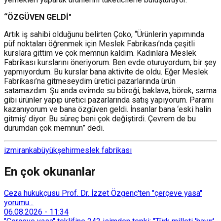
“ÖZGÜVEN GELDİ"
Artık iş sahibi olduğunu belirten Çoko, “Ürünlerin yapımında
püf noktaları öğrenmek için Meslek Fabrikası’nda çeşitli
kurslara gittim ve çok memnun kaldım. Kadınlara Meslek
Fabrikası kurslarını öneriyorum. Ben evde oturuyordum, bir şey
yapmıyordum. Bu kurslar bana aktivite de oldu. Eğer Meslek
Fabrikası’na gitmeseydim üretici pazarlarında ürün
satamazdım. Şu anda evimde su böreği, baklava, börek, sarma
gibi ürünler yapıp üretici pazarlarında satış yapıyorum. Paramı
kazanıyorum ve bana özgüven geldi. İnsanlar bana ‘eski halin
gitmiş’ diyor. Bu süreç beni çok değiştirdi. Çevrem de bu
durumdan çok memnun” dedi.
izmir
anka
büyükşehir
meslek fabrikası
En çok okunanlar
Ceza hukukçusu Prof. Dr. İzzet Özgenç'ten "çerçeve yasa"
yorumu...
06.08.2026
-
11:34