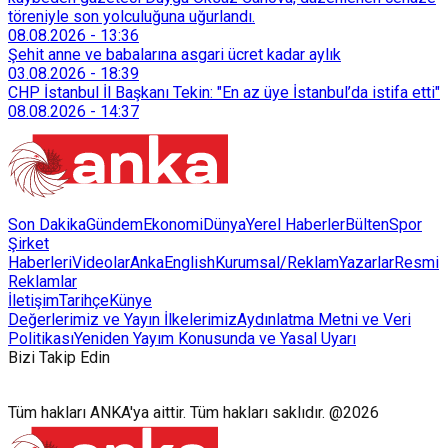
töreniyle son yolculuğuna uğurlandı.
08.08.2026
-
13:36
Şehit anne ve babalarına asgari ücret kadar aylık
03.08.2026
-
18:39
CHP İstanbul İl Başkanı Tekin: "En az üye İstanbul’da istifa etti"
08.08.2026
-
14:37
Son Dakika
Gündem
Ekonomi
Dünya
Yerel Haberler
Bülten
Spor
Şirket
Haberleri
Videolar
AnkaEnglish
Kurumsal/Reklam
Yazarlar
Resmi
Reklamlar
İletişim
Tarihçe
Künye
Değerlerimiz ve Yayın İlkelerimiz
Aydınlatma Metni ve Veri
Politikası
Yeniden Yayım Konusunda ve Yasal Uyarı
Bizi Takip Edin
Tüm hakları ANKA'ya aittir. Tüm hakları saklıdır. @2026