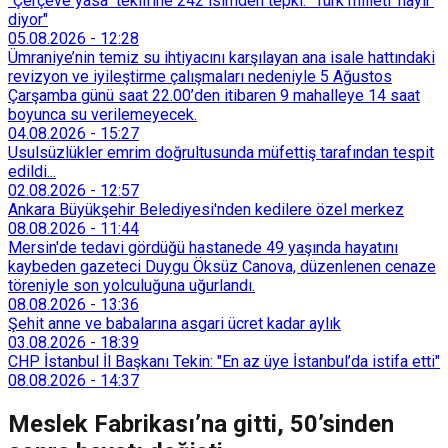
"Çerçeve yasa" teklifine 242 isimden tepki: "Türk milleti 'hayır'
diyor"
05.08.2026
-
12:28
Ümraniye’nin temiz su ihtiyacını karşılayan ana isale hattındaki
revizyon ve iyileştirme çalışmaları nedeniyle 5 Ağustos
Çarşamba günü saat 22.00’den itibaren 9 mahalleye 14 saat
boyunca su verilemeyecek.
04.08.2026
-
15:27
Usulsüzlükler emrim doğrultusunda müfettiş tarafından tespit
edildi...
02.08.2026
-
12:57
Ankara Büyükşehir Belediyesi'nden kedilere özel merkez
08.08.2026
-
11:44
Mersin'de tedavi gördüğü hastanede 49 yaşında hayatını
kaybeden gazeteci Duygu Öksüz Canova, düzenlenen cenaze
töreniyle son yolculuğuna uğurlandı.
08.08.2026
-
13:36
Şehit anne ve babalarına asgari ücret kadar aylık
03.08.2026
-
18:39
CHP İstanbul İl Başkanı Tekin: "En az üye İstanbul’da istifa etti"
08.08.2026
-
14:37
Meslek Fabrikası’na gitti, 50’sinden