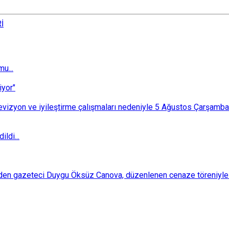
İ
u...
iyor"
i revizyon ve iyileştirme çalışmaları nedeniyle 5 Ağustos Çarşam
ldi...
den gazeteci Duygu Öksüz Canova, düzenlenen cenaze töreniyle 