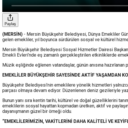
Paylaş
(MERSİN)
- Mersin Büyükşehir Belediyesi, Dünya Emekliler Günü 
gelen emekliler, yıl boyunca sürdürülen sosyal ve kültürel hizme
Mersin Büyükşehir Belediyesi Sosyal Hizmetler Dairesi Başkanlığı
Emekli Evleri’nde eş zamanlı gerçekleştirilen etkinliklerde em
Müzik eşliğinde eğlenen vatandaşlar, günün anısına hazırlanan p
EMEKLİLER BÜYÜKŞEHİR SAYESİNDE AKTİF YAŞAMDAN 
Büyükşehir Belediyesi’nin emeklilere yönelik hizmetleri yalnızca 
parçası olmaya devam ediyor. Düzenlenen deniz gezileriyle yazın
Bunun yanı sıra kentin tarihi, kültürel ve doğal güzelliklerini ta
emeklilerin sosyal hayattan kopmadan üretken, aktif ve paylaşım
dayanışmanın güzel bir örneği oldu.
“EMEKLİLERİMİZİN, VAKİTLERİNİ DAHA KALİTELİ VE KEYİF