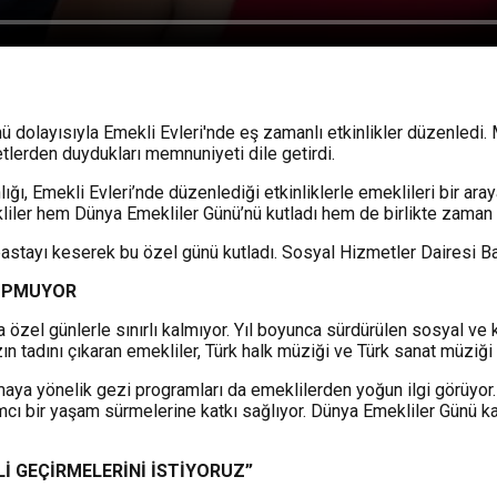
dolayısıyla Emekli Evleri'nde eş zamanlı etkinlikler düzenledi. Mü
tlerden duydukları memnuniyeti dile getirdi.
, Emekli Evleri’nde düzenlediği etkinliklerle emeklileri bir araya
ekliler hem Dünya Emekliler Günü’nü kutladı hem de birlikte zaman
astayı keserek bu özel günü kutladı. Sosyal Hizmetler Dairesi Baş
KOPMUYOR
özel günlerle sınırlı kalmıyor. Yıl boyunca sürdürülen sosyal ve k
 tadını çıkaran emekliler, Türk halk müziği ve Türk sanat müziği 
nımaya yönelik gezi programları da emeklilerden yoğun ilgi görüyor.
cı bir yaşam sürmelerine katkı sağlıyor. Dünya Emekliler Günü ka
Lİ GEÇİRMELERİNİ İSTİYORUZ”