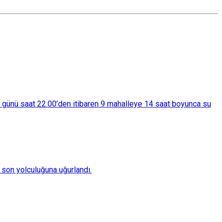
ba günü saat 22.00’den itibaren 9 mahalleye 14 saat boyunca su
son yolculuğuna uğurlandı.