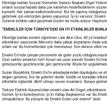
Etkinliğe katılan Sosyal Hizmetler Dairesi Başkanı Engin Yıldırım
onların sosyal hayata daha çok katılımını hedeflediklerini sözl
kıymetli. Her zaman kalbimizdesiniz. Biz de yapmış olduğumuz faali
getirmek için elimizden geleni yapıyoruz. İyi ki varsınız. Emekl
Sizlerle birlikte vakit geçirmek bizleri de mutlu ediyor. Hepiniz
“EMEKLİLER İÇİN TÜRKİYE’DEKİ EN İYİ ETKİNLİKLER BUNLA
Etkinliğe katılan emekli öğretmen Lale Akın Ulus, 40 yıl İstanbul’d
etkinlikleri sayesinde Mersin’e daha çabuk alıştıklarını ifade e
ortam var. Bu hizmetlerden çok memnunuz. Son derece etkin ve akt
Emekli Evi’nde çalışan personelin de güler yüzlü olduğunu kayd
Özel sektör emeklisi Vefi Kösel ise uzun süredir Emekli Evi’nde
götürüyorlar, gezdiriyorlar, geri getiriyorlar. Böyle bir uygula
Suzan Büyükbıtır, Emekli Evi’ni arkadaşlarından duyduğunu ve etk
değeri görünce, ‘biz de gidelim’ dedik. Geldik ve buradaki etki
etkinlikte eğlendik. Aktif olmayı seven insanlarız. Buraya gelm
Türkiye Elektrik Kurumu’ndan emekli olan Ali Öngel, etkinliklerin
hizmet. İyi ki belediyemiz, iyi ki Vahap Başkanımız var. Bu Emekl
olmayabiliyor. Bu yönüyle de Emekli Evleri çok önemli” dedi.