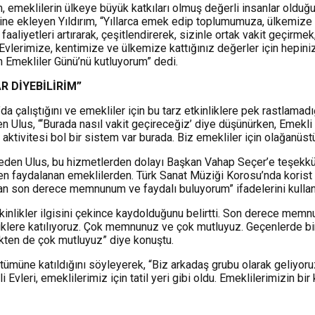
, emeklilerin ülkeye büyük katkıları olmuş değerli insanlar olduğun
erine ekleyen Yıldırım, “Yıllarca emek edip toplumumuza, ülkemiz
yetleri artırarak, çeşitlendirerek, sizinle ortak vakit geçirmek, s
i Evlerimize, kentimize ve ülkemize kattığınız değerler için hepin
in Emekliler Günü’nü kutluyorum” dedi.
R DİYEBİLİRİM”
a çalıştığını ve emekliler için bu tarz etkinliklere pek rastlamadığı
den Ulus, “‘Burada nasıl vakit geçireceğiz’ diye düşünürken, Emekl
ivitesi bol bir sistem var burada. Biz emekliler için olağanüstü 
eden Ulus, bu hizmetlerden dolayı Başkan Vahap Seçer’e teşekkür
n faydalanan emeklilerden. Türk Sanat Müziği Korosu’nda korist ol
madan son derece memnunum ve faydalı buluyorum” ifadelerini kullan
inlikler ilgisini çekince kaydolduğunu belirtti. Son derece memnu
nliklere katılıyoruz. Çok memnunuz ve çok mutluyuz. Geçenlerde bi
ekten de çok mutluyuz” diye konuştu.
 tümüne katıldığını söyleyerek, “Biz arkadaş grubu olarak geliyoru
i Evleri, emeklilerimiz için tatil yeri gibi oldu. Emeklilerimizin b