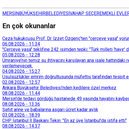
MERSİN
BÜYÜKŞEHİR
BELEDİYESİ
VAHAP SEÇER
EMEKLİ EVLER
En çok okunanlar
Ceza hukukçusu Prof. Dr. İzzet Özgenç'ten "çerçeve yasa" yorum
06.08.2026
-
11:34
"Çerçeve yasa" teklifine 242 isimden tepki: "Türk milleti 'hayır' d
05.08.2026
-
12:28
Ümraniye’nin temiz su ihtiyacını karşılayan ana isale hattındak
verilemeyecek.
04.08.2026
-
15:27
Usulsüzlükler emrim doğrultusunda müfettiş tarafından tespit edi
02.08.2026
-
12:57
Ankara Büyükşehir Belediyesi'nden kedilere özel merkez
08.08.2026
-
11:44
Mersin'de tedavi gördüğü hastanede 49 yaşında hayatını kaybe
08.08.2026
-
13:36
Şehit anne ve babalarına asgari ücret kadar aylık
03.08.2026
-
18:39
CHP İstanbul İl Başkanı Tekin: "En az üye İstanbul’da istifa etti"
08.08.2026
-
14:37