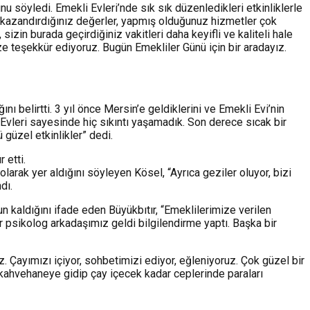
u söyledi. Emekli Evleri’nde sık sık düzenledikleri etkinliklerle
e kazandırdığınız değerler, yapmış olduğunuz hizmetler çok
izin burada geçirdiğiniz vakitleri daha keyifli ve kaliteli hale
ize teşekkür ediyoruz. Bugün Emekliler Günü için bir aradayız.
nı belirtti. 3 yıl önce Mersin’e geldiklerini ve Emekli Evi’nin
i Evleri sayesinde hiç sıkıntı yaşamadık. Son derece sıcak bir
güzel etkinlikler” dedi.
 etti.
arak yer aldığını söyleyen Kösel, “Ayrıca geziler oluyor, bizi
dı.
n kaldığını ifade eden Büyükbıtır, “Emeklilerimize verilen
r psikolog arkadaşımız geldi bilgilendirme yaptı. Başka bir
z. Çayımızı içiyor, sohbetimizi ediyor, eğleniyoruz. Çok güzel bir
ir kahvehaneye gidip çay içecek kadar ceplerinde paraları