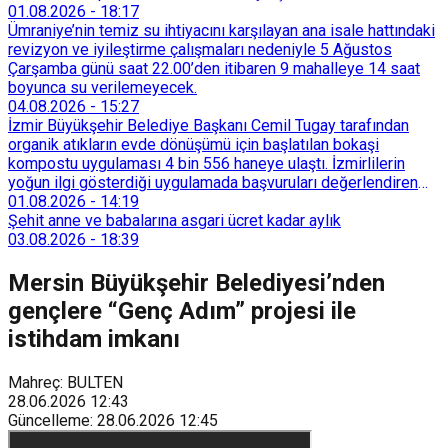
taşımadığını savunan Dören, cezanın iptali için yargıya
01.08.2026
-
18:17
başvurdu.
Ümraniye’nin temiz su ihtiyacını karşılayan ana isale hattındaki
revizyon ve iyileştirme çalışmaları nedeniyle 5 Ağustos
Çarşamba günü saat 22.00’den itibaren 9 mahalleye 14 saat
boyunca su verilemeyecek.
04.08.2026
-
15:27
İzmir Büyükşehir Belediye Başkanı Cemil Tugay tarafından
organik atıkların evde dönüşümü için başlatılan bokaşi
kompostu uygulaması 4 bin 556 haneye ulaştı. İzmirlilerin
yoğun ilgi gösterdiği uygulamada başvuruları değerlendiren
Tarımsal Hizmetler Dairesi Başkanlığı, farklı ilçelerde toplam
01.08.2026
-
14:19
128 bokaşi kompost eğitimi düzenleyerek İzmirlileri
Şehit anne ve babalarına asgari ücret kadar aylık
sürdürülebilir atık yönetimi sistemine dahil etti.
03.08.2026
-
18:39
Mersin Büyükşehir Belediyesi’nden
gençlere “Genç Adım” projesi ile
istihdam imkanı
Mahreç: BULTEN
28.06.2026
12:43
Güncelleme
:
28.06.2026
12:45