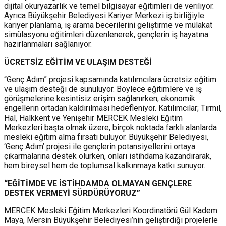
dijital okuryazarlık ve temel bilgisayar eğitimleri de veriliyor.
Ayrıca Büyükşehir Belediyesi Kariyer Merkezi iş birliğiyle
kariyer planlama, iş arama becerilerini geliştirme ve mülakat
simülasyonu eğitimleri düzenlenerek, gençlerin iş hayatına
hazırlanmaları sağlanıyor.
ÜCRETSİZ EĞİTİM VE ULAŞIM DESTEĞİ
“Genç Adım” projesi kapsamında katılımcılara ücretsiz eğitim
ve ulaşım desteği de sunuluyor. Böylece eğitimlere ve iş
görüşmelerine kesintisiz erişim sağlanırken, ekonomik
engellerin ortadan kaldırılması hedefleniyor. Katılımcılar; Tırmıl,
Hal, Halkkent ve Yenişehir MERCEK Mesleki Eğitim
Merkezleri başta olmak üzere, birçok noktada farklı alanlarda
mesleki eğitim alma fırsatı buluyor. Büyükşehir Belediyesi,
‘Genç Adım’ projesi ile gençlerin potansiyellerini ortaya
çıkarmalarına destek olurken, onları istihdama kazandırarak,
hem bireysel hem de toplumsal kalkınmaya katkı sunuyor.
“EĞİTİMDE VE İSTİHDAMDA OLMAYAN GENÇLERE
DESTEK VERMEYİ SÜRDÜRÜYORUZ”
MERCEK Mesleki Eğitim Merkezleri Koordinatörü Gül Kadem
Maya, Mersin Büyükşehir Belediyesi’nin geliştirdiği projelerle