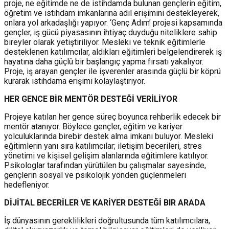
proje, ne eğitimde ne de istihdamda bulunan gençlerin eğitim,
öğretim ve istihdam imkanlarına adil erişimini destekleyerek,
onlara yol arkadaşlığı yapıyor. ‘Genç Adım’ projesi kapsamında
gençler, iş gücü piyasasının ihtiyaç duyduğu niteliklere sahip
bireyler olarak yetiştiriliyor. Mesleki ve teknik eğitimlerle
desteklenen katılımcılar, aldıkları eğitimleri belgelendirerek iş
hayatına daha güçlü bir başlangıç yapma fırsatı yakalıyor.
Proje, iş arayan gençler ile işverenler arasında güçlü bir köprü
kurarak istihdama erişimi kolaylaştırıyor.
HER GENCE BİR MENTÖR DESTEĞİ VERİLİYOR
Projeye katılan her gence süreç boyunca rehberlik edecek bir
mentör atanıyor. Böylece gençler, eğitim ve kariyer
yolculuklarında birebir destek alma imkanı buluyor. Mesleki
eğitimlerin yanı sıra katılımcılar; iletişim becerileri, stres
yönetimi ve kişisel gelişim alanlarında eğitimlere katılıyor.
Psikologlar tarafından yürütülen bu çalışmalar sayesinde,
gençlerin sosyal ve psikolojik yönden güçlenmeleri
hedefleniyor.
DİJİTAL BECERİLER VE KARİYER DESTEĞİ BIR ARADA
İş dünyasının gereklilikleri doğrultusunda tüm katılımcılara,