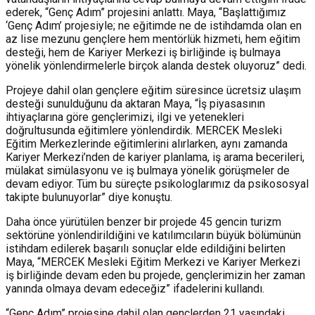
ederek, “Genç Adım” projesini anlattı. Maya, “Başlattığımız
‘Genç Adım’ projesiyle; ne eğitimde ne de istihdamda olan en
az lise mezunu gençlere hem mentörlük hizmeti, hem eğitim
desteği, hem de Kariyer Merkezi iş birliğinde iş bulmaya
yönelik yönlendirmelerle birçok alanda destek oluyoruz” dedi.
Projeye dahil olan gençlere eğitim süresince ücretsiz ulaşım
desteği sunulduğunu da aktaran Maya, “İş piyasasının
ihtiyaçlarına göre gençlerimizi, ilgi ve yetenekleri
doğrultusunda eğitimlere yönlendirdik. MERCEK Mesleki
Eğitim Merkezlerinde eğitimlerini alırlarken, aynı zamanda
Kariyer Merkezi’nden de kariyer planlama, iş arama becerileri,
mülakat simülasyonu ve iş bulmaya yönelik görüşmeler de
devam ediyor. Tüm bu süreçte psikologlarımız da psikososyal
takipte bulunuyorlar” diye konuştu.
Daha önce yürütülen benzer bir projede 45 gencin turizm
sektörüne yönlendirildiğini ve katılımcıların büyük bölümünün
istihdam edilerek başarılı sonuçlar elde edildiğini belirten
Maya, “MERCEK Mesleki Eğitim Merkezi ve Kariyer Merkezi
iş birliğinde devam eden bu projede, gençlerimizin her zaman
yanında olmaya devam edeceğiz” ifadelerini kullandı.
“Genç Adım” projesine dahil olan gençlerden 21 yaşındaki