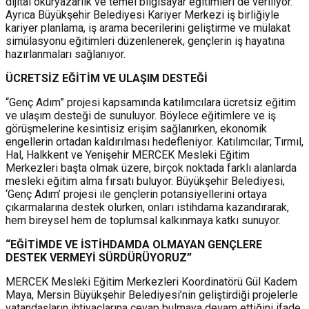
dijital okuryazarlık ve temel bilgisayar eğitimleri de veriliyor.
Ayrıca Büyükşehir Belediyesi Kariyer Merkezi iş birliğiyle
kariyer planlama, iş arama becerilerini geliştirme ve mülakat
simülasyonu eğitimleri düzenlenerek, gençlerin iş hayatına
hazırlanmaları sağlanıyor.
ÜCRETSİZ EĞİTİM VE ULAŞIM DESTEĞİ
“Genç Adım” projesi kapsamında katılımcılara ücretsiz eğitim
ve ulaşım desteği de sunuluyor. Böylece eğitimlere ve iş
görüşmelerine kesintisiz erişim sağlanırken, ekonomik
engellerin ortadan kaldırılması hedefleniyor. Katılımcılar; Tırmıl,
Hal, Halkkent ve Yenişehir MERCEK Mesleki Eğitim
Merkezleri başta olmak üzere, birçok noktada farklı alanlarda
mesleki eğitim alma fırsatı buluyor. Büyükşehir Belediyesi,
‘Genç Adım’ projesi ile gençlerin potansiyellerini ortaya
çıkarmalarına destek olurken, onları istihdama kazandırarak,
hem bireysel hem de toplumsal kalkınmaya katkı sunuyor.
“EĞİTİMDE VE İSTİHDAMDA OLMAYAN GENÇLERE
DESTEK VERMEYİ SÜRDÜRÜYORUZ”
MERCEK Mesleki Eğitim Merkezleri Koordinatörü Gül Kadem
Maya, Mersin Büyükşehir Belediyesi’nin geliştirdiği projelerle
vatandaşların ihtiyaçlarına cevap bulmaya devam ettiğini ifade