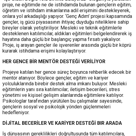
proje, ne eğitimde ne de istihdamda bulunan gençlerin eğitim,
öğretim ve istihdam imkanlarına adil erişimini destekleyerek,
onlara yol arkadaşlığı yapıyor. ‘Genç Adım’ projesi kapsamında
gençler, iş gücü piyasasının ihtiyaç duyduğu niteliklere sahip
bireyler olarak yetiştiriliyor. Mesleki ve teknik eğitimlerle
desteklenen katılımcılar, aldıkları eğitimleri belgelendirerek iş
hayatına daha güçlü bir başlangıç yapma fırsatı yakalıyor.
Proje, iş arayan gençler ile işverenler arasında güçlü bir köprü
kurarak istihdama erişimi kolaylaştırıyor.
HER GENCE BİR MENTÖR DESTEĞİ VERİLİYOR
Projeye katılan her gence süreç boyunca rehberlik edecek bir
mentör atanıyor. Böylece gençler, eğitim ve kariyer
yolculuklarında birebir destek alma imkanı buluyor. Mesleki
eğitimlerin yanı sıra katılımcılar; iletişim becerileri, stres
yönetimi ve kişisel gelişim alanlarında eğitimlere katılıyor.
Psikologlar tarafından yürütülen bu çalışmalar sayesinde,
gençlerin sosyal ve psikolojik yönden güçlenmeleri
hedefleniyor.
DİJİTAL BECERİLER VE KARİYER DESTEĞİ BIR ARADA
İş dünyasının gereklilikleri doğrultusunda tüm katılımcılara,