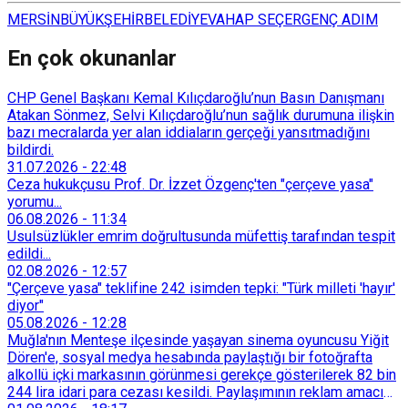
MERSİN
BÜYÜKŞEHİR
BELEDİYE
VAHAP SEÇER
GENÇ ADIM
En çok okunanlar
CHP Genel Başkanı Kemal Kılıçdaroğlu’nun Basın Danışmanı
Atakan Sönmez, Selvi Kılıçdaroğlu’nun sağlık durumuna ilişkin
bazı mecralarda yer alan iddiaların gerçeği yansıtmadığını
bildirdi.
31.07.2026
-
22:48
Ceza hukukçusu Prof. Dr. İzzet Özgenç'ten "çerçeve yasa"
yorumu...
06.08.2026
-
11:34
Usulsüzlükler emrim doğrultusunda müfettiş tarafından tespit
edildi...
02.08.2026
-
12:57
"Çerçeve yasa" teklifine 242 isimden tepki: "Türk milleti 'hayır'
diyor"
05.08.2026
-
12:28
Muğla'nın Menteşe ilçesinde yaşayan sinema oyuncusu Yiğit
Dören'e, sosyal medya hesabında paylaştığı bir fotoğrafta
alkollü içki markasının görünmesi gerekçe gösterilerek 82 bin
244 lira idari para cezası kesildi. Paylaşımının reklam amacı