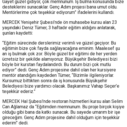
Gayet güzel gidiyor, çok memnunum. İş bulma konusunda bize
desteklerini sunacaklar. Genç Adım projesi bana umut oldu.
Mentörlerime çok teşekkür ediyorum” ifadelerini kullandı.
MERCEK Yenişehir Şubesi’nde ön muhasebe kursu alan 23
yaşındaki Deniz Tümer, 3 haftadır eğitim aldığını anlatarak,
şunları kaydetti:
“Eğitim sürecinde derslerimiz verimli ve güzel geçiyor. Bu
eğitimin bize çok fayda sağlayacağına eminim. Maalesef şu
an iş bulmak çok zor. Böyle güzel bir eğitimi de her yerden
ücretsiz bir şekilde alamıyoruz. Büyükşehir Belediyesi bizi
böyle bir kurstan faydalandırdı. Bu durum bizi çok mutlu
ediyor” dedi. Genç Adım projesine dahil olan her kursiyere
mentör atandığını kaydeden Tümer, “Bizimle ilgileniyorlar.
Kursumuz bittikten sonra da iş konusunda Büyükşehir
Belediyesi bize yardımcı olacak. Başkanımız Vahap Seçer’e
teşekkür ederiz.”
MERCEK Hal Şubesi’nde restoran hizmetleri kursu alan Selim
Can Ağlamaz da “Eğitimden memnunum. Bu proje birçok kişiye
olduğu gibi bana da katkı sunacak. Bu sayede umarım bir işe
gireceğim. Genç Adım projesine dahil olduğum için teşekkür
ederim” dedi.