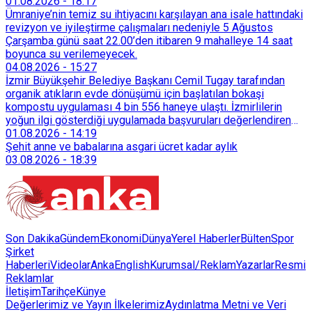
taşımadığını savunan Dören, cezanın iptali için yargıya
01.08.2026
-
18:17
başvurdu.
Ümraniye’nin temiz su ihtiyacını karşılayan ana isale hattındaki
revizyon ve iyileştirme çalışmaları nedeniyle 5 Ağustos
Çarşamba günü saat 22.00’den itibaren 9 mahalleye 14 saat
boyunca su verilemeyecek.
04.08.2026
-
15:27
İzmir Büyükşehir Belediye Başkanı Cemil Tugay tarafından
organik atıkların evde dönüşümü için başlatılan bokaşi
kompostu uygulaması 4 bin 556 haneye ulaştı. İzmirlilerin
yoğun ilgi gösterdiği uygulamada başvuruları değerlendiren
Tarımsal Hizmetler Dairesi Başkanlığı, farklı ilçelerde toplam
01.08.2026
-
14:19
128 bokaşi kompost eğitimi düzenleyerek İzmirlileri
Şehit anne ve babalarına asgari ücret kadar aylık
sürdürülebilir atık yönetimi sistemine dahil etti.
03.08.2026
-
18:39
Son Dakika
Gündem
Ekonomi
Dünya
Yerel Haberler
Bülten
Spor
Şirket
Haberleri
Videolar
AnkaEnglish
Kurumsal/Reklam
Yazarlar
Resmi
Reklamlar
İletişim
Tarihçe
Künye
Değerlerimiz ve Yayın İlkelerimiz
Aydınlatma Metni ve Veri