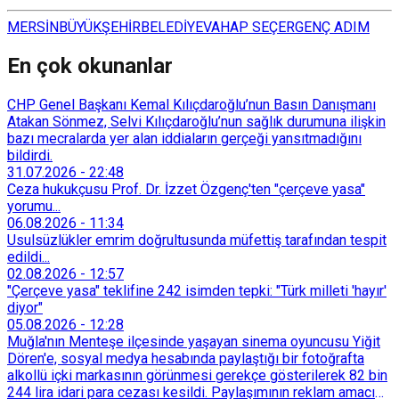
MERSİN
BÜYÜKŞEHİR
BELEDİYE
VAHAP SEÇER
GENÇ ADIM
En çok okunanlar
CHP Genel Başkanı Kemal Kılıçdaroğlu’nun Basın Danışmanı
Atakan Sönmez, Selvi Kılıçdaroğlu’nun sağlık durumuna ilişkin
bazı mecralarda yer alan iddiaların gerçeği yansıtmadığını
bildirdi.
31.07.2026
-
22:48
Ceza hukukçusu Prof. Dr. İzzet Özgenç'ten "çerçeve yasa"
yorumu...
06.08.2026
-
11:34
Usulsüzlükler emrim doğrultusunda müfettiş tarafından tespit
edildi...
02.08.2026
-
12:57
"Çerçeve yasa" teklifine 242 isimden tepki: "Türk milleti 'hayır'
diyor"
05.08.2026
-
12:28
Muğla'nın Menteşe ilçesinde yaşayan sinema oyuncusu Yiğit
Dören'e, sosyal medya hesabında paylaştığı bir fotoğrafta
alkollü içki markasının görünmesi gerekçe gösterilerek 82 bin
244 lira idari para cezası kesildi. Paylaşımının reklam amacı