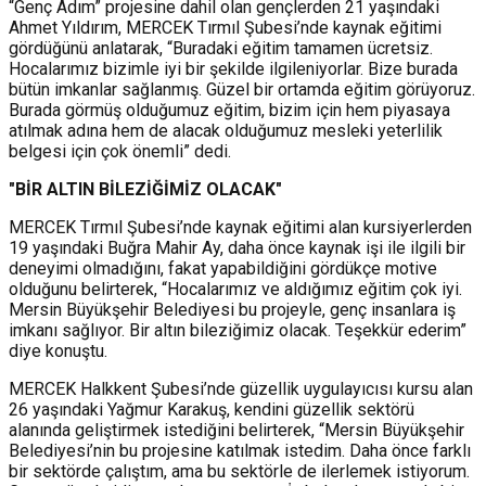
“Genç Adım” projesine dahil olan gençlerden 21 yaşındaki
Ahmet Yıldırım, MERCEK Tırmıl Şubesi’nde kaynak eğitimi
gördüğünü anlatarak, “Buradaki eğitim tamamen ücretsiz.
Hocalarımız bizimle iyi bir şekilde ilgileniyorlar. Bize burada
bütün imkanlar sağlanmış. Güzel bir ortamda eğitim görüyoruz.
Burada görmüş olduğumuz eğitim, bizim için hem piyasaya
atılmak adına hem de alacak olduğumuz mesleki yeterlilik
belgesi için çok önemli” dedi.
"BİR ALTIN BİLEZİĞİMİZ OLACAK"
MERCEK Tırmıl Şubesi’nde kaynak eğitimi alan kursiyerlerden
19 yaşındaki Buğra Mahir Ay, daha önce kaynak işi ile ilgili bir
deneyimi olmadığını, fakat yapabildiğini gördükçe motive
olduğunu belirterek, “Hocalarımız ve aldığımız eğitim çok iyi.
Mersin Büyükşehir Belediyesi bu projeyle, genç insanlara iş
imkanı sağlıyor. Bir altın bileziğimiz olacak. Teşekkür ederim”
diye konuştu.
MERCEK Halkkent Şubesi’nde güzellik uygulayıcısı kursu alan
26 yaşındaki Yağmur Karakuş, kendini güzellik sektörü
alanında geliştirmek istediğini belirterek, “Mersin Büyükşehir
Belediyesi’nin bu projesine katılmak istedim. Daha önce farklı
bir sektörde çalıştım, ama bu sektörle de ilerlemek istiyorum.