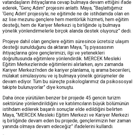
vatandaşların ihtiyaçlarına cevap bulmaya devam ettiğini ifade
ederek, “Genç Adım” projesini anlattı. Maya, “Başlattığımız
‘Genç Adım’ projesiyle; ne eğitimde ne de istihdamda olan en
az lise mezunu gençlere hem mentörlük hizmeti, hem eğitim
desteği, hem de Kariyer Merkezi iş birliğinde iş bulmaya
yönelik yönlendirmelerle birçok alanda destek oluyoruz” dedi.
Projeye dahil olan gençlere eğitim süresince ücretsiz ulaşım
desteği sunulduğunu da aktaran Maya, “İş piyasasının
ihtiyaçlarına göre gençlerimizi, ilgi ve yetenekleri
doğrultusunda eğitimlere yönlendirdik. MERCEK Mesleki
Eğitim Merkezlerinde eğitimlerini alırlarken, aynı zamanda
Kariyer Merkezi’nden de kariyer planlama, iş arama becerileri,
mülakat simülasyonu ve iş bulmaya yönelik görüşmeler de
devam ediyor. Tüm bu süreçte psikologlarımız da psikososyal
takipte bulunuyorlar” diye konuştu.
Daha önce yürütülen benzer bir projede 45 gencin turizm
sektörüne yönlendirildiğini ve katılımcıların büyük bölümünün
istihdam edilerek başarılı sonuçlar elde edildiğini belirten
Maya, “MERCEK Mesleki Eğitim Merkezi ve Kariyer Merkezi
iş birliğinde devam eden bu projede, gençlerimizin her zaman
yanında olmaya devam edeceğiz” ifadelerini kullandı.