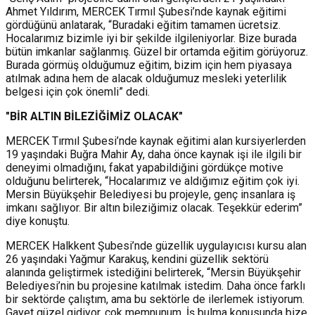
Ahmet Yıldırım, MERCEK Tırmıl Şubesi’nde kaynak eğitimi
gördüğünü anlatarak, “Buradaki eğitim tamamen ücretsiz.
Hocalarımız bizimle iyi bir şekilde ilgileniyorlar. Bize burada
bütün imkanlar sağlanmış. Güzel bir ortamda eğitim görüyoruz.
Burada görmüş olduğumuz eğitim, bizim için hem piyasaya
atılmak adına hem de alacak olduğumuz mesleki yeterlilik
belgesi için çok önemli” dedi.
"BİR ALTIN BİLEZİĞİMİZ OLACAK"
MERCEK Tırmıl Şubesi’nde kaynak eğitimi alan kursiyerlerden
19 yaşındaki Buğra Mahir Ay, daha önce kaynak işi ile ilgili bir
deneyimi olmadığını, fakat yapabildiğini gördükçe motive
olduğunu belirterek, “Hocalarımız ve aldığımız eğitim çok iyi.
Mersin Büyükşehir Belediyesi bu projeyle, genç insanlara iş
imkanı sağlıyor. Bir altın bileziğimiz olacak. Teşekkür ederim”
diye konuştu.
MERCEK Halkkent Şubesi’nde güzellik uygulayıcısı kursu alan
26 yaşındaki Yağmur Karakuş, kendini güzellik sektörü
alanında geliştirmek istediğini belirterek, “Mersin Büyükşehir
Belediyesi’nin bu projesine katılmak istedim. Daha önce farklı
bir sektörde çalıştım, ama bu sektörle de ilerlemek istiyorum.
Gayet güzel gidiyor, çok memnunum. İş bulma konusunda bize