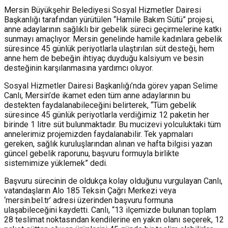
Mersin Büyükşehir Belediyesi Sosyal Hizmetler Dairesi
Başkanlığı tarafından yürütülen “Hamile Bakım Sütü” projesi,
anne adaylarının sağlıklı bir gebelik süreci geçirmelerine katkı
sunmayı amaçlıyor. Mersin genelinde hamile kadınlara gebelik
süresince 45 günlük periyotlarla ulaştırılan süt desteği, hem
anne hem de bebeğin ihtiyaç duyduğu kalsiyum ve besin
desteğinin karşılanmasına yardımcı oluyor.
Sosyal Hizmetler Dairesi Başkanlığı’nda görev yapan Selime
Canlı, Mersin’de ikamet eden tüm anne adaylarının bu
destekten faydalanabileceğini belirterek, “Tüm gebelik
süresince 45 günlük periyotlarla verdiğimiz 12 paketin her
birinde 1 litre süt bulunmaktadır. Bu mucizevi yolculuktaki tüm
annelerimiz projemizden faydalanabilir. Tek yapmaları
gereken, sağlık kuruluşlarından alınan ve hafta bilgisi yazan
güncel gebelik raporunu, başvuru formuyla birlikte
sistemimize yüklemek” dedi.
Başvuru sürecinin de oldukça kolay olduğunu vurgulayan Canlı,
vatandaşların Alo 185 Teksin Çağrı Merkezi veya
‘mersin.bel.tr’ adresi üzerinden başvuru formuna
ulaşabileceğini kaydetti. Canlı, “13 ilçemizde bulunan toplam
28 teslimat noktasından kendilerine en yakın olanı seçerek, 12