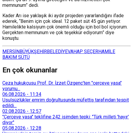
memnunum” dedi.
Kader Arı ise yaklaşık iki aydır projeden yararlandığını ifade
ederek, “Benim için çok ideal. 12 paket süt 45 gün yetiyor.
Hamilelikte kalsiyum çok önemli olduğu için bol bol içiyorum.
Gerçekten memnunum ve çok teşekkür ediyorum” diye
konuştu.
MERSİN
BÜYÜKŞEHİR
BELEDİYE
VAHAP SEÇER
HAMİLE
BAKIM SÜTÜ
En çok okunanlar
Ceza hukukçusu Prof. Dr. İzzet Özgenç'ten "çerçeve yasa"
yorumu...
06.08.2026
-
11:34
Usulsüzlükler emrim doğrultusunda müfettiş tarafından tespit
edildi...
02.08.2026
-
12:57
"Çerçeve yasa" teklifine 242 isimden tepki: "Türk milleti 'hayır'
diyor"
05.08.2026
-
12:28