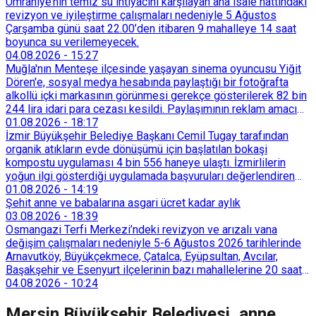
Ümraniye’nin temiz su ihtiyacını karşılayan ana isale hattındaki
revizyon ve iyileştirme çalışmaları nedeniyle 5 Ağustos
Çarşamba günü saat 22.00’den itibaren 9 mahalleye 14 saat
boyunca su verilemeyecek.
04.08.2026
-
15:27
Muğla'nın Menteşe ilçesinde yaşayan sinema oyuncusu Yiğit
Dören'e, sosyal medya hesabında paylaştığı bir fotoğrafta
alkollü içki markasının görünmesi gerekçe gösterilerek 82 bin
244 lira idari para cezası kesildi. Paylaşımının reklam amacı
taşımadığını savunan Dören, cezanın iptali için yargıya
01.08.2026
-
18:17
başvurdu.
İzmir Büyükşehir Belediye Başkanı Cemil Tugay tarafından
organik atıkların evde dönüşümü için başlatılan bokaşi
kompostu uygulaması 4 bin 556 haneye ulaştı. İzmirlilerin
yoğun ilgi gösterdiği uygulamada başvuruları değerlendiren
Tarımsal Hizmetler Dairesi Başkanlığı, farklı ilçelerde toplam
01.08.2026
-
14:19
128 bokaşi kompost eğitimi düzenleyerek İzmirlileri
Şehit anne ve babalarına asgari ücret kadar aylık
sürdürülebilir atık yönetimi sistemine dahil etti.
03.08.2026
-
18:39
Osmangazi Terfi Merkezi’ndeki revizyon ve arızalı vana
değişim çalışmaları nedeniyle 5-6 Ağustos 2026 tarihlerinde
Arnavutköy, Büyükçekmece, Çatalca, Eyüpsultan, Avcılar,
Başakşehir ve Esenyurt ilçelerinin bazı mahallelerine 20 saat
süreyle su verilemeyecek.
04.08.2026
-
10:24
Mersin Büyükşehir Belediyesi, anne