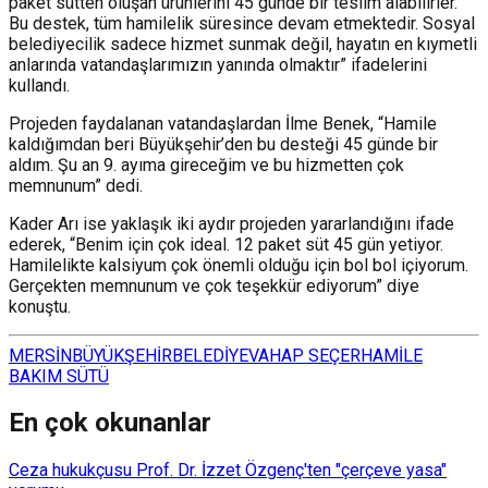
paket sütten oluşan ürünlerini 45 günde bir teslim alabilirler.
Bu destek, tüm hamilelik süresince devam etmektedir. Sosyal
belediyecilik sadece hizmet sunmak değil, hayatın en kıymetli
anlarında vatandaşlarımızın yanında olmaktır” ifadelerini
kullandı.
Projeden faydalanan vatandaşlardan İlme Benek, “Hamile
kaldığımdan beri Büyükşehir’den bu desteği 45 günde bir
aldım. Şu an 9. ayıma gireceğim ve bu hizmetten çok
memnunum” dedi.
Kader Arı ise yaklaşık iki aydır projeden yararlandığını ifade
ederek, “Benim için çok ideal. 12 paket süt 45 gün yetiyor.
Hamilelikte kalsiyum çok önemli olduğu için bol bol içiyorum.
Gerçekten memnunum ve çok teşekkür ediyorum” diye
konuştu.
MERSİN
BÜYÜKŞEHİR
BELEDİYE
VAHAP SEÇER
HAMİLE
BAKIM SÜTÜ
En çok okunanlar
Ceza hukukçusu Prof. Dr. İzzet Özgenç'ten "çerçeve yasa"