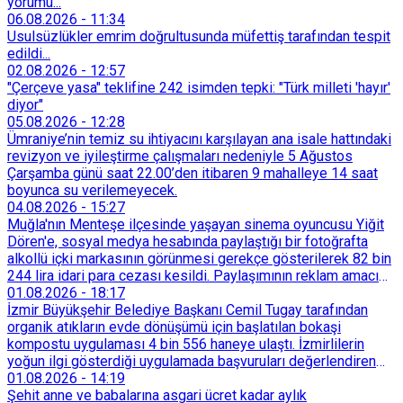
yorumu...
06.08.2026
-
11:34
Usulsüzlükler emrim doğrultusunda müfettiş tarafından tespit
edildi...
02.08.2026
-
12:57
"Çerçeve yasa" teklifine 242 isimden tepki: "Türk milleti 'hayır'
diyor"
05.08.2026
-
12:28
Ümraniye’nin temiz su ihtiyacını karşılayan ana isale hattındaki
revizyon ve iyileştirme çalışmaları nedeniyle 5 Ağustos
Çarşamba günü saat 22.00’den itibaren 9 mahalleye 14 saat
boyunca su verilemeyecek.
04.08.2026
-
15:27
Muğla'nın Menteşe ilçesinde yaşayan sinema oyuncusu Yiğit
Dören'e, sosyal medya hesabında paylaştığı bir fotoğrafta
alkollü içki markasının görünmesi gerekçe gösterilerek 82 bin
244 lira idari para cezası kesildi. Paylaşımının reklam amacı
taşımadığını savunan Dören, cezanın iptali için yargıya
01.08.2026
-
18:17
başvurdu.
İzmir Büyükşehir Belediye Başkanı Cemil Tugay tarafından
organik atıkların evde dönüşümü için başlatılan bokaşi
kompostu uygulaması 4 bin 556 haneye ulaştı. İzmirlilerin
yoğun ilgi gösterdiği uygulamada başvuruları değerlendiren
Tarımsal Hizmetler Dairesi Başkanlığı, farklı ilçelerde toplam
01.08.2026
-
14:19
128 bokaşi kompost eğitimi düzenleyerek İzmirlileri
Şehit anne ve babalarına asgari ücret kadar aylık