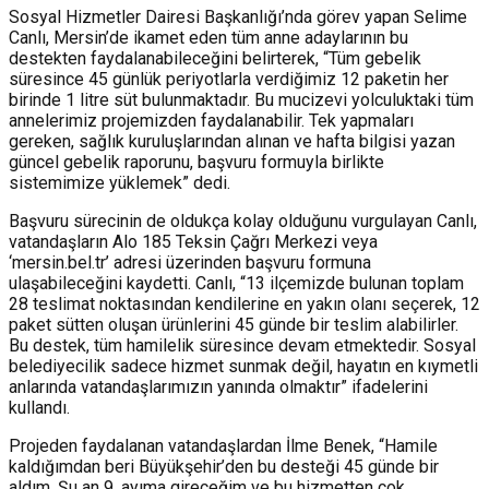
Sosyal Hizmetler Dairesi Başkanlığı’nda görev yapan Selime
Canlı, Mersin’de ikamet eden tüm anne adaylarının bu
destekten faydalanabileceğini belirterek, “Tüm gebelik
süresince 45 günlük periyotlarla verdiğimiz 12 paketin her
birinde 1 litre süt bulunmaktadır. Bu mucizevi yolculuktaki tüm
annelerimiz projemizden faydalanabilir. Tek yapmaları
gereken, sağlık kuruluşlarından alınan ve hafta bilgisi yazan
güncel gebelik raporunu, başvuru formuyla birlikte
sistemimize yüklemek” dedi.
Başvuru sürecinin de oldukça kolay olduğunu vurgulayan Canlı,
vatandaşların Alo 185 Teksin Çağrı Merkezi veya
‘mersin.bel.tr’ adresi üzerinden başvuru formuna
ulaşabileceğini kaydetti. Canlı, “13 ilçemizde bulunan toplam
28 teslimat noktasından kendilerine en yakın olanı seçerek, 12
paket sütten oluşan ürünlerini 45 günde bir teslim alabilirler.
Bu destek, tüm hamilelik süresince devam etmektedir. Sosyal
belediyecilik sadece hizmet sunmak değil, hayatın en kıymetli
anlarında vatandaşlarımızın yanında olmaktır” ifadelerini
kullandı.
Projeden faydalanan vatandaşlardan İlme Benek, “Hamile
kaldığımdan beri Büyükşehir’den bu desteği 45 günde bir
aldım. Şu an 9. ayıma gireceğim ve bu hizmetten çok