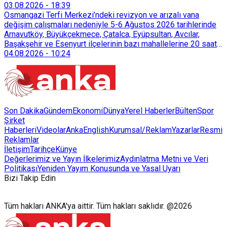
sürdürülebilir atık yönetimi sistemine dahil etti.
03.08.2026
-
18:39
Osmangazi Terfi Merkezi’ndeki revizyon ve arızalı vana
değişim çalışmaları nedeniyle 5-6 Ağustos 2026 tarihlerinde
Arnavutköy, Büyükçekmece, Çatalca, Eyüpsultan, Avcılar,
Başakşehir ve Esenyurt ilçelerinin bazı mahallelerine 20 saat
süreyle su verilemeyecek.
04.08.2026
-
10:24
Son Dakika
Gündem
Ekonomi
Dünya
Yerel Haberler
Bülten
Spor
Şirket
Haberleri
Videolar
AnkaEnglish
Kurumsal/Reklam
Yazarlar
Resmi
Reklamlar
İletişim
Tarihçe
Künye
Değerlerimiz ve Yayın İlkelerimiz
Aydınlatma Metni ve Veri
Politikası
Yeniden Yayım Konusunda ve Yasal Uyarı
Bizi Takip Edin
Tüm hakları ANKA'ya aittir. Tüm hakları saklıdır. @2026