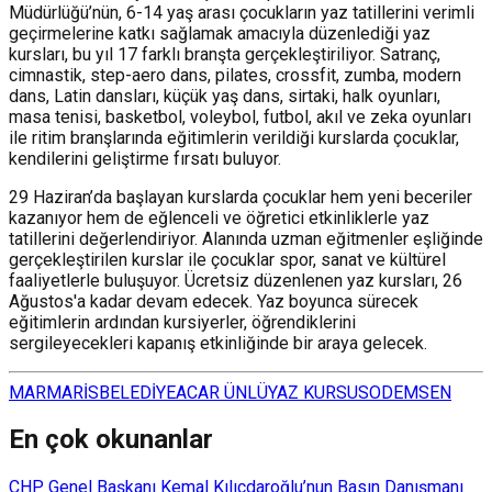
Müdürlüğü’nün, 6-14 yaş arası çocukların yaz tatillerini verimli
geçirmelerine katkı sağlamak amacıyla düzenlediği yaz
kursları, bu yıl 17 farklı branşta gerçekleştiriliyor. Satranç,
cimnastik, step-aero dans, pilates, crossfit, zumba, modern
dans, Latin dansları, küçük yaş dans, sirtaki, halk oyunları,
masa tenisi, basketbol, voleybol, futbol, akıl ve zeka oyunları
ile ritim branşlarında eğitimlerin verildiği kurslarda çocuklar,
kendilerini geliştirme fırsatı buluyor.
29 Haziran’da başlayan kurslarda çocuklar hem yeni beceriler
kazanıyor hem de eğlenceli ve öğretici etkinliklerle yaz
tatillerini değerlendiriyor. Alanında uzman eğitmenler eşliğinde
gerçekleştirilen kurslar ile çocuklar spor, sanat ve kültürel
faaliyetlerle buluşuyor. Ücretsiz düzenlenen yaz kursları, 26
Ağustos'a kadar devam edecek. Yaz boyunca sürecek
eğitimlerin ardından kursiyerler, öğrendiklerini
sergileyecekleri kapanış etkinliğinde bir araya gelecek.
MARMARİS
BELEDİYE
ACAR ÜNLÜ
YAZ KURSU
SODEMSEN
En çok okunanlar
CHP Genel Başkanı Kemal Kılıçdaroğlu’nun Basın Danışmanı