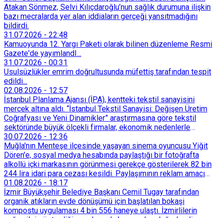
Atakan Sönmez, Selvi Kılıçdaroğlu’nun sağlık durumuna ilişkin
bazı mecralarda yer alan iddiaların gerçeği yansıtmadığını
bildirdi.
31.07.2026
-
22:48
Kamuoyunda 12. Yargı Paketi olarak bilinen düzenleme Resmi
Gazete'de yayımlandI...
31.07.2026
-
00:31
Usulsüzlükler emrim doğrultusunda müfettiş tarafından tespit
edildi...
02.08.2026
-
12:57
İstanbul Planlama Ajansı (İPA), kentteki tekstil sanayisini
mercek altına aldı. “İstanbul Tekstil Sanayisi: Değişen Üretim
Coğrafyası ve Yeni Dinamikler” araştırmasına göre tekstil
sektöründe büyük ölçekli firmalar, ekonomik nedenlerle
İstanbul’dan devlet destekli teşvik bölgelerine veya
30.07.2026
-
12:36
Trakya’daki OSB’lere taşınmaya başladı. İstanbul içindeki
Muğla'nın Menteşe ilçesinde yaşayan sinema oyuncusu Yiğit
küçük ölçekli üretim merkezleri de Tarihi Yarımada’dan
Dören'e, sosyal medya hesabında paylaştığı bir fotoğrafta
Sultançiftliği, Esenyurt, Arnavutköy ve Güneşli gibi çevre
alkollü içki markasının görünmesi gerekçe gösterilerek 82 bin
ilçelere yöneldi.
244 lira idari para cezası kesildi. Paylaşımının reklam amacı
taşımadığını savunan Dören, cezanın iptali için yargıya
01.08.2026
-
18:17
başvurdu.
İzmir Büyükşehir Belediye Başkanı Cemil Tugay tarafından
organik atıkların evde dönüşümü için başlatılan bokaşi
kompostu uygulaması 4 bin 556 haneye ulaştı. İzmirlilerin