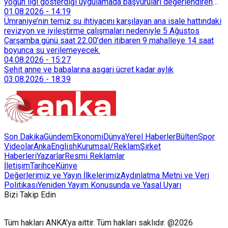
yoğun ilgi gösterdiği uygulamada başvuruları değerlendiren
Tarımsal Hizmetler Dairesi Başkanlığı, farklı ilçelerde toplam
01.08.2026
-
14:19
128 bokaşi kompost eğitimi düzenleyerek İzmirlileri
Ümraniye’nin temiz su ihtiyacını karşılayan ana isale hattındaki
sürdürülebilir atık yönetimi sistemine dahil etti.
revizyon ve iyileştirme çalışmaları nedeniyle 5 Ağustos
Çarşamba günü saat 22.00’den itibaren 9 mahalleye 14 saat
boyunca su verilemeyecek.
04.08.2026
-
15:27
Şehit anne ve babalarına asgari ücret kadar aylık
03.08.2026
-
18:39
Son Dakika
Gündem
Ekonomi
Dünya
Yerel Haberler
Bülten
Spor
Videolar
AnkaEnglish
Kurumsal/Reklam
Şirket
Haberleri
Yazarlar
Resmi Reklamlar
İletişim
Tarihçe
Künye
Değerlerimiz ve Yayın İlkelerimiz
Aydınlatma Metni ve Veri
Politikası
Yeniden Yayım Konusunda ve Yasal Uyarı
Bizi Takip Edin
Tüm hakları ANKA'ya aittir. Tüm hakları saklıdır. @2026