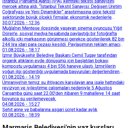
İstanbul Planlama Ajansı (İPA), kentteki tekstil sanayisini
mercek altına aldı. “İstanbul Tekstil Sanayisi: Değişen Üretim
Coğrafyası ve Yeni Dinamikler” araştırmasına göre tekstil
sektöründe büyük ölçekli firmalar, ekonomik nedenlerle
İstanbul’dan devlet destekli teşvik bölgelerine veya
30.07.2026
-
12:36
Trakya’daki OSB’lere taşınmaya başladı. İstanbul içindeki
Muğla'nın Menteşe ilçesinde yaşayan sinema oyuncusu Yiğit
küçük ölçekli üretim merkezleri de Tarihi Yarımada’dan
Dören'e, sosyal medya hesabında paylaştığı bir fotoğrafta
Sultançiftliği, Esenyurt, Arnavutköy ve Güneşli gibi çevre
alkollü içki markasının görünmesi gerekçe gösterilerek 82 bin
ilçelere yöneldi.
244 lira idari para cezası kesildi. Paylaşımının reklam amacı
taşımadığını savunan Dören, cezanın iptali için yargıya
01.08.2026
-
18:17
başvurdu.
İzmir Büyükşehir Belediye Başkanı Cemil Tugay tarafından
organik atıkların evde dönüşümü için başlatılan bokaşi
kompostu uygulaması 4 bin 556 haneye ulaştı. İzmirlilerin
yoğun ilgi gösterdiği uygulamada başvuruları değerlendiren
Tarımsal Hizmetler Dairesi Başkanlığı, farklı ilçelerde toplam
01.08.2026
-
14:19
128 bokaşi kompost eğitimi düzenleyerek İzmirlileri
Ümraniye’nin temiz su ihtiyacını karşılayan ana isale hattındaki
sürdürülebilir atık yönetimi sistemine dahil etti.
revizyon ve iyileştirme çalışmaları nedeniyle 5 Ağustos
Çarşamba günü saat 22.00’den itibaren 9 mahalleye 14 saat
boyunca su verilemeyecek.
04.08.2026
-
15:27
Şehit anne ve babalarına asgari ücret kadar aylık
03.08.2026
-
18:39
Marmaris Belediyesi'nin yaz kursları