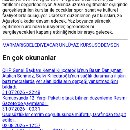
tatillerini değerlendiriyor. Alanında uzman eğitmenler eşliğinde
gerçekleştirilen kurslar ile çocuklar spor, sanat ve kültürel
faaliyetlerle buluşuyor. Ücretsiz düzenlenen yaz kursları, 26
Ağustos'a kadar devam edecek. Yaz boyunca sürecek
eğitimlerin ardından kursiyerler, öğrendiklerini
sergileyecekleri kapanış etkinliğinde bir araya gelecek.
MARMARİS
BELEDİYE
ACAR ÜNLÜ
YAZ KURSU
SODEMSEN
En çok okunanlar
CHP Genel Başkanı Kemal Kılıçdaroğlu’nun Basın Danışmanı
Atakan Sönmez, Selvi Kılıçdaroğlu’nun sağlık durumuna ilişkin
bazı mecralarda yer alan iddiaların gerçeği yansıtmadığını
bildirdi.
31.07.2026
-
22:48
Kamuoyunda 12. Yargı Paketi olarak bilinen düzenleme Resmi
Gazete'de yayımlandI...
31.07.2026
-
00:31
Usulsüzlükler emrim doğrultusunda müfettiş tarafından tespit
edildi...
02.08.2026
-
12:57