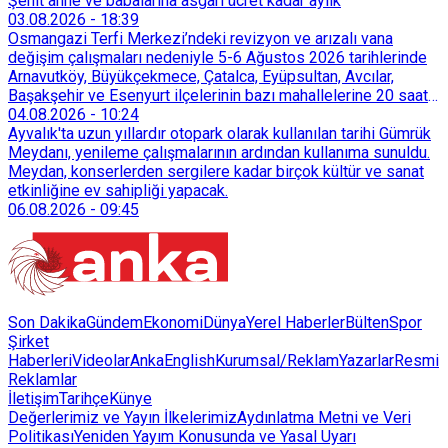
başvurdu.
Şehit anne ve babalarına asgari ücret kadar aylık
03.08.2026
-
18:39
Osmangazi Terfi Merkezi’ndeki revizyon ve arızalı vana
değişim çalışmaları nedeniyle 5-6 Ağustos 2026 tarihlerinde
Arnavutköy, Büyükçekmece, Çatalca, Eyüpsultan, Avcılar,
Başakşehir ve Esenyurt ilçelerinin bazı mahallelerine 20 saat
süreyle su verilemeyecek.
04.08.2026
-
10:24
Ayvalık'ta uzun yıllardır otopark olarak kullanılan tarihi Gümrük
Meydanı, yenileme çalışmalarının ardından kullanıma sunuldu.
Meydan, konserlerden sergilere kadar birçok kültür ve sanat
etkinliğine ev sahipliği yapacak.
06.08.2026
-
09:45
Son Dakika
Gündem
Ekonomi
Dünya
Yerel Haberler
Bülten
Spor
Şirket
Haberleri
Videolar
AnkaEnglish
Kurumsal/Reklam
Yazarlar
Resmi
Reklamlar
İletişim
Tarihçe
Künye
Değerlerimiz ve Yayın İlkelerimiz
Aydınlatma Metni ve Veri
Politikası
Yeniden Yayım Konusunda ve Yasal Uyarı