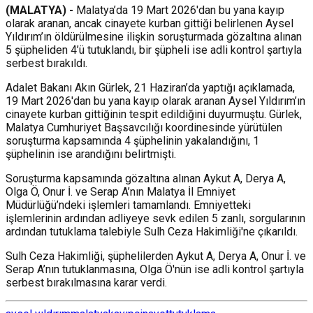
(MALATYA) -
Malatya’da 19 Mart 2026'dan bu yana kayıp
olarak aranan, ancak cinayete kurban gittiği belirlenen Aysel
Yıldırım’ın öldürülmesine ilişkin soruşturmada gözaltına alınan
5 şüpheliden 4’ü tutuklandı, bir şüpheli ise adli kontrol şartıyla
serbest bırakıldı.
Adalet Bakanı Akın Gürlek, 21 Haziran’da yaptığı açıklamada,
19 Mart 2026'dan bu yana kayıp olarak aranan Aysel Yıldırım’ın
cinayete kurban gittiğinin tespit edildiğini duyurmuştu. Gürlek,
Malatya Cumhuriyet Başsavcılığı koordinesinde yürütülen
soruşturma kapsamında 4 şüphelinin yakalandığını, 1
şüphelinin ise arandığını belirtmişti.
Soruşturma kapsamında gözaltına alınan Aykut A, Derya A,
Olga Ö, Onur İ. ve Serap A’nın Malatya İl Emniyet
Müdürlüğü’ndeki işlemleri tamamlandı. Emniyetteki
işlemlerinin ardından adliyeye sevk edilen 5 zanlı, sorgularının
ardından tutuklama talebiyle Sulh Ceza Hakimliği'ne çıkarıldı.
Sulh Ceza Hakimliği, şüphelilerden Aykut A, Derya A, Onur İ. ve
Serap A’nın tutuklanmasına, Olga Ö'nün ise adli kontrol şartıyla
serbest bırakılmasına karar verdi.