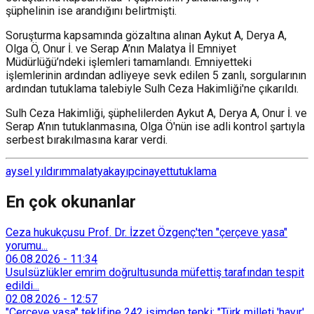
şüphelinin ise arandığını belirtmişti.
Soruşturma kapsamında gözaltına alınan Aykut A, Derya A,
Olga Ö, Onur İ. ve Serap A’nın Malatya İl Emniyet
Müdürlüğü’ndeki işlemleri tamamlandı. Emniyetteki
işlemlerinin ardından adliyeye sevk edilen 5 zanlı, sorgularının
ardından tutuklama talebiyle Sulh Ceza Hakimliği'ne çıkarıldı.
Sulh Ceza Hakimliği, şüphelilerden Aykut A, Derya A, Onur İ. ve
Serap A’nın tutuklanmasına, Olga Ö'nün ise adli kontrol şartıyla
serbest bırakılmasına karar verdi.
aysel yıldırım
malatya
kayıp
cinayet
tutuklama
En çok okunanlar
Ceza hukukçusu Prof. Dr. İzzet Özgenç'ten "çerçeve yasa"
yorumu...
06.08.2026
-
11:34
Usulsüzlükler emrim doğrultusunda müfettiş tarafından tespit
edildi...
02.08.2026
-
12:57
"Çerçeve yasa" teklifine 242 isimden tepki: "Türk milleti 'hayır'