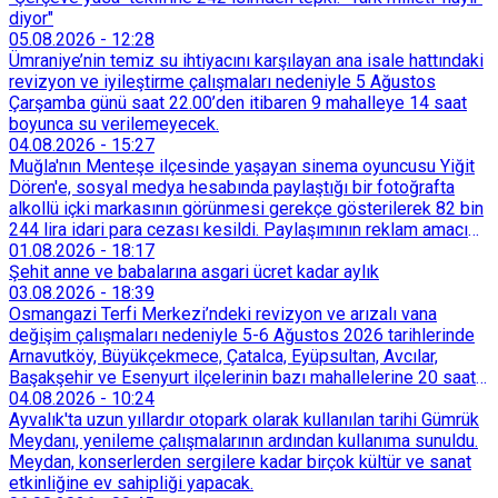
diyor"
05.08.2026
-
12:28
Ümraniye’nin temiz su ihtiyacını karşılayan ana isale hattındaki
revizyon ve iyileştirme çalışmaları nedeniyle 5 Ağustos
Çarşamba günü saat 22.00’den itibaren 9 mahalleye 14 saat
boyunca su verilemeyecek.
04.08.2026
-
15:27
Muğla'nın Menteşe ilçesinde yaşayan sinema oyuncusu Yiğit
Dören'e, sosyal medya hesabında paylaştığı bir fotoğrafta
alkollü içki markasının görünmesi gerekçe gösterilerek 82 bin
244 lira idari para cezası kesildi. Paylaşımının reklam amacı
taşımadığını savunan Dören, cezanın iptali için yargıya
01.08.2026
-
18:17
başvurdu.
Şehit anne ve babalarına asgari ücret kadar aylık
03.08.2026
-
18:39
Osmangazi Terfi Merkezi’ndeki revizyon ve arızalı vana
değişim çalışmaları nedeniyle 5-6 Ağustos 2026 tarihlerinde
Arnavutköy, Büyükçekmece, Çatalca, Eyüpsultan, Avcılar,
Başakşehir ve Esenyurt ilçelerinin bazı mahallelerine 20 saat
süreyle su verilemeyecek.
04.08.2026
-
10:24
Ayvalık'ta uzun yıllardır otopark olarak kullanılan tarihi Gümrük
Meydanı, yenileme çalışmalarının ardından kullanıma sunuldu.
Meydan, konserlerden sergilere kadar birçok kültür ve sanat
etkinliğine ev sahipliği yapacak.