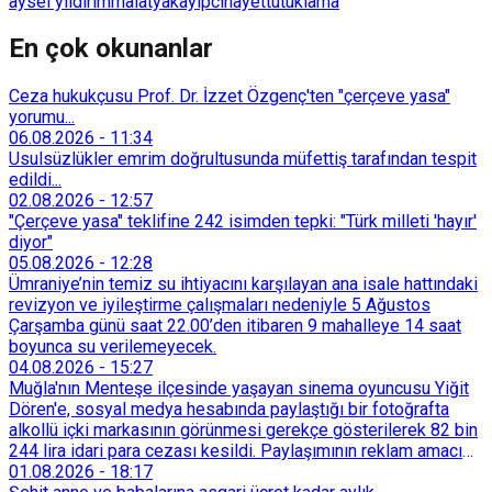
aysel yıldırım
malatya
kayıp
cinayet
tutuklama
En çok okunanlar
Ceza hukukçusu Prof. Dr. İzzet Özgenç'ten "çerçeve yasa"
yorumu...
06.08.2026
-
11:34
Usulsüzlükler emrim doğrultusunda müfettiş tarafından tespit
edildi...
02.08.2026
-
12:57
"Çerçeve yasa" teklifine 242 isimden tepki: "Türk milleti 'hayır'
diyor"
05.08.2026
-
12:28
Ümraniye’nin temiz su ihtiyacını karşılayan ana isale hattındaki
revizyon ve iyileştirme çalışmaları nedeniyle 5 Ağustos
Çarşamba günü saat 22.00’den itibaren 9 mahalleye 14 saat
boyunca su verilemeyecek.
04.08.2026
-
15:27
Muğla'nın Menteşe ilçesinde yaşayan sinema oyuncusu Yiğit
Dören'e, sosyal medya hesabında paylaştığı bir fotoğrafta
alkollü içki markasının görünmesi gerekçe gösterilerek 82 bin
244 lira idari para cezası kesildi. Paylaşımının reklam amacı
taşımadığını savunan Dören, cezanın iptali için yargıya
01.08.2026
-
18:17