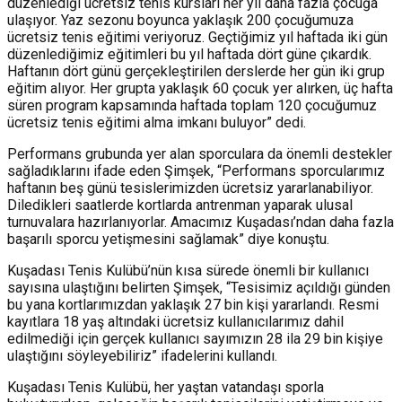
düzenlediği ücretsiz tenis kursları her yıl daha fazla çocuğa
ulaşıyor. Yaz sezonu boyunca yaklaşık 200 çocuğumuza
ücretsiz tenis eğitimi veriyoruz. Geçtiğimiz yıl haftada iki gün
düzenlediğimiz eğitimleri bu yıl haftada dört güne çıkardık.
Haftanın dört günü gerçekleştirilen derslerde her gün iki grup
eğitim alıyor. Her grupta yaklaşık 60 çocuk yer alırken, üç hafta
süren program kapsamında haftada toplam 120 çocuğumuz
ücretsiz tenis eğitimi alma imkanı buluyor” dedi.
Performans grubunda yer alan sporculara da önemli destekler
sağladıklarını ifade eden Şimşek, “Performans sporcularımız
haftanın beş günü tesislerimizden ücretsiz yararlanabiliyor.
Diledikleri saatlerde kortlarda antrenman yaparak ulusal
turnuvalara hazırlanıyorlar. Amacımız Kuşadası’ndan daha fazla
başarılı sporcu yetişmesini sağlamak” diye konuştu.
Kuşadası Tenis Kulübü’nün kısa sürede önemli bir kullanıcı
sayısına ulaştığını belirten Şimşek, “Tesisimiz açıldığı günden
bu yana kortlarımızdan yaklaşık 27 bin kişi yararlandı. Resmi
kayıtlara 18 yaş altındaki ücretsiz kullanıcılarımız dahil
edilmediği için gerçek kullanıcı sayımızın 28 ila 29 bin kişiye
ulaştığını söyleyebiliriz” ifadelerini kullandı.
Kuşadası Tenis Kulübü, her yaştan vatandaşı sporla