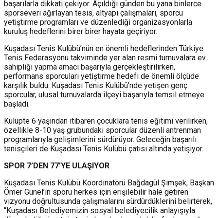
başarılarla dikkati çekiyor. Açıldığı günden bu yana binlerce
sporseveri ağırlayan tesis, altyapı çalışmaları, sporcu
yetiştirme programları ve düzenlediği organizasyonlarla
kuruluş hedeflerini birer birer hayata geçiriyor.
Kuşadası Tenis Kulübü’nün en önemli hedeflerinden Türkiye
Tenis Federasyonu takviminde yer alan resmi turnuvalara ev
sahipliği yapma amacı başarıyla gerçekleştirilirken,
performans sporcuları yetiştirme hedefi de önemli ölçüde
karşılık buldu. Kuşadası Tenis Kulübü’nde yetişen genç
sporcular, ulusal turnuvalarda ilçeyi başarıyla temsil etmeye
başladı.
Kulüpte 6 yaşından itibaren çocuklara tenis eğitimi verilirken,
özellikle 8-10 yaş grubundaki sporcular düzenli antrenman
programlarıyla gelişimlerini sürdürüyor. Geleceğin başarılı
tenisçileri de Kuşadası Tenis Kulübü çatısı altında yetişiyor.
SPOR 7’DEN 77’YE ULAŞIYOR
Kuşadası Tenis Kulübü Koordinatörü Bağdagül Şimşek, Başkan
Ömer Günel’in sporu herkes için erişilebilir hale getiren
vizyonu doğrultusunda çalışmalarını sürdürdüklerini belirterek,
“Kuşadası Belediyemizin sosyal belediyecilik anlayışıyla