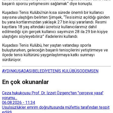
başarılı sporcu yetişmesini sağlamak” diye konuştu.
Kuşadası Tenis Kulübü’nün kısa sürede önemli bir kullanıcı
sayısına ulaştığını belirten Şimşek, “Tesisimiz açıldığı günden
bu yana kortlarımızdan yaklaşık 27 bin kişi yararlandı. Resmi
kayıtlara 18 yaş altındaki ücretsiz kullanıcılarımız dahil
edilmediği için gerçek kullanıcı sayımızın 28 ila 29 bin kişiye
ulaştığını söyleyebiliriz” ifadelerini kullandı.
Kuşadası Tenis Kulübü, her yaştan vatandaşı sporla
buluştururken, geleceğin başarılı tenisçilerini yetiştirmeye ve
ilçede tenis kültürünü yaygınlaştırmaya katkı sunmayı
sürdürüyor.
AYDIN
KUŞADASI
BELEDİYE
TENİS KULÜBÜ
SODEMSEN
En çok okunanlar
Ceza hukukçusu Prof. Dr. İzzet Özgenç'ten "çerçeve yasa"
yorumu...
06.08.2026
-
11:34
Usulsüzlükler emrim doğrultusunda müfettiş tarafından tespit
edildi...