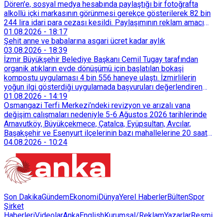
Dören'e, sosyal medya hesabında paylaştığı bir fotoğrafta
alkollü içki markasının görünmesi gerekçe gösterilerek 82 bin
244 lira idari para cezası kesildi. Paylaşımının reklam amacı
taşımadığını savunan Dören, cezanın iptali için yargıya
01.08.2026
-
18:17
başvurdu.
Şehit anne ve babalarına asgari ücret kadar aylık
03.08.2026
-
18:39
İzmir Büyükşehir Belediye Başkanı Cemil Tugay tarafından
organik atıkların evde dönüşümü için başlatılan bokaşi
kompostu uygulaması 4 bin 556 haneye ulaştı. İzmirlilerin
yoğun ilgi gösterdiği uygulamada başvuruları değerlendiren
Tarımsal Hizmetler Dairesi Başkanlığı, farklı ilçelerde toplam
01.08.2026
-
14:19
128 bokaşi kompost eğitimi düzenleyerek İzmirlileri
Osmangazi Terfi Merkezi’ndeki revizyon ve arızalı vana
sürdürülebilir atık yönetimi sistemine dahil etti.
değişim çalışmaları nedeniyle 5-6 Ağustos 2026 tarihlerinde
Arnavutköy, Büyükçekmece, Çatalca, Eyüpsultan, Avcılar,
Başakşehir ve Esenyurt ilçelerinin bazı mahallelerine 20 saat
süreyle su verilemeyecek.
04.08.2026
-
10:24
Son Dakika
Gündem
Ekonomi
Dünya
Yerel Haberler
Bülten
Spor
Şirket
Haberleri
Videolar
AnkaEnglish
Kurumsal/Reklam
Yazarlar
Resmi