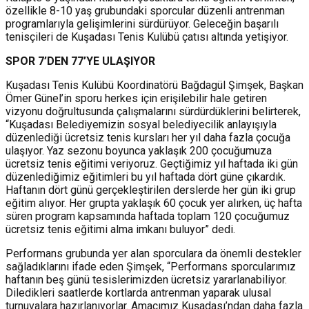
özellikle 8-10 yaş grubundaki sporcular düzenli antrenman
programlarıyla gelişimlerini sürdürüyor. Geleceğin başarılı
tenisçileri de Kuşadası Tenis Kulübü çatısı altında yetişiyor.
SPOR 7’DEN 77’YE ULAŞIYOR
Kuşadası Tenis Kulübü Koordinatörü Bağdagül Şimşek, Başkan
Ömer Günel’in sporu herkes için erişilebilir hale getiren
vizyonu doğrultusunda çalışmalarını sürdürdüklerini belirterek,
“Kuşadası Belediyemizin sosyal belediyecilik anlayışıyla
düzenlediği ücretsiz tenis kursları her yıl daha fazla çocuğa
ulaşıyor. Yaz sezonu boyunca yaklaşık 200 çocuğumuza
ücretsiz tenis eğitimi veriyoruz. Geçtiğimiz yıl haftada iki gün
düzenlediğimiz eğitimleri bu yıl haftada dört güne çıkardık.
Haftanın dört günü gerçekleştirilen derslerde her gün iki grup
eğitim alıyor. Her grupta yaklaşık 60 çocuk yer alırken, üç hafta
süren program kapsamında haftada toplam 120 çocuğumuz
ücretsiz tenis eğitimi alma imkanı buluyor” dedi.
Performans grubunda yer alan sporculara da önemli destekler
sağladıklarını ifade eden Şimşek, “Performans sporcularımız
haftanın beş günü tesislerimizden ücretsiz yararlanabiliyor.
Diledikleri saatlerde kortlarda antrenman yaparak ulusal
turnuvalara hazırlanıyorlar. Amacımız Kuşadası’ndan daha fazla