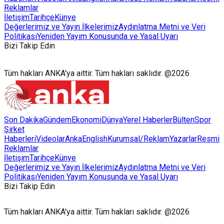
Reklamlar
İletişim
Tarihçe
Künye
Değerlerimiz ve Yayın İlkelerimiz
Aydınlatma Metni ve Veri
Politikası
Yeniden Yayım Konusunda ve Yasal Uyarı
Bizi Takip Edin
Tüm hakları ANKA'ya aittir. Tüm hakları saklıdır. @2026
Son Dakika
Gündem
Ekonomi
Dünya
Yerel Haberler
Bülten
Spor
Şirket
Haberleri
Videolar
AnkaEnglish
Kurumsal/Reklam
Yazarlar
Resmi
Reklamlar
İletişim
Tarihçe
Künye
Değerlerimiz ve Yayın İlkelerimiz
Aydınlatma Metni ve Veri
Politikası
Yeniden Yayım Konusunda ve Yasal Uyarı
Bizi Takip Edin
Tüm hakları ANKA'ya aittir. Tüm hakları saklıdır. @2026