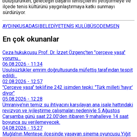
buluştururken, geleceğin başarılı tenisçilerini yetiştirmeye ve
ilçede tenis kültürünü yaygınlaştırmaya katkı sunmayı
sürdürüyor.
AYDIN
KUŞADASI
BELEDİYE
TENİS KULÜBÜ
SODEMSEN
En çok okunanlar
Ceza hukukçusu Prof. Dr. İzzet Özgenç'ten "çerçeve yasa"
yorumu...
06.08.2026
-
11:34
Usulsüzlükler emrim doğrultusunda müfettiş tarafından tespit
edildi...
02.08.2026
-
12:57
"Çerçeve yasa" teklifine 242 isimden tepki: "Türk milleti 'hayır'
diyor"
05.08.2026
-
12:28
Ümraniye’nin temiz su ihtiyacını karşılayan ana isale hattındaki
revizyon ve iyileştirme çalışmaları nedeniyle 5 Ağustos
Çarşamba günü saat 22.00’den itibaren 9 mahalleye 14 saat
boyunca su verilemeyecek.
04.08.2026
-
15:27
Muğla'nın Menteşe ilçesinde yaşayan sinema oyuncusu Yiğit