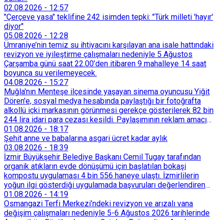
02.08.2026
-
12:57
"Çerçeve yasa" teklifine 242 isimden tepki: "Türk milleti 'hayır'
diyor"
05.08.2026
-
12:28
Ümraniye’nin temiz su ihtiyacını karşılayan ana isale hattındaki
revizyon ve iyileştirme çalışmaları nedeniyle 5 Ağustos
Çarşamba günü saat 22.00’den itibaren 9 mahalleye 14 saat
boyunca su verilemeyecek.
04.08.2026
-
15:27
Muğla'nın Menteşe ilçesinde yaşayan sinema oyuncusu Yiğit
Dören'e, sosyal medya hesabında paylaştığı bir fotoğrafta
alkollü içki markasının görünmesi gerekçe gösterilerek 82 bin
244 lira idari para cezası kesildi. Paylaşımının reklam amacı
taşımadığını savunan Dören, cezanın iptali için yargıya
01.08.2026
-
18:17
başvurdu.
Şehit anne ve babalarına asgari ücret kadar aylık
03.08.2026
-
18:39
İzmir Büyükşehir Belediye Başkanı Cemil Tugay tarafından
organik atıkların evde dönüşümü için başlatılan bokaşi
kompostu uygulaması 4 bin 556 haneye ulaştı. İzmirlilerin
yoğun ilgi gösterdiği uygulamada başvuruları değerlendiren
Tarımsal Hizmetler Dairesi Başkanlığı, farklı ilçelerde toplam
01.08.2026
-
14:19
128 bokaşi kompost eğitimi düzenleyerek İzmirlileri
Osmangazi Terfi Merkezi’ndeki revizyon ve arızalı vana
sürdürülebilir atık yönetimi sistemine dahil etti.
değişim çalışmaları nedeniyle 5-6 Ağustos 2026 tarihlerinde