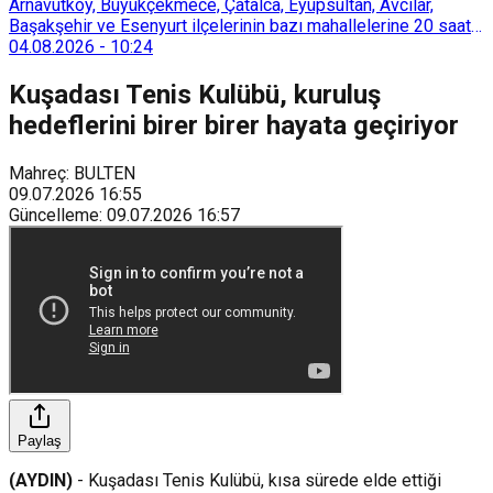
Arnavutköy, Büyükçekmece, Çatalca, Eyüpsultan, Avcılar,
Başakşehir ve Esenyurt ilçelerinin bazı mahallelerine 20 saat
süreyle su verilemeyecek.
04.08.2026
-
10:24
Kuşadası Tenis Kulübü, kuruluş
hedeflerini birer birer hayata geçiriyor
Mahreç: BULTEN
09.07.2026
16:55
Güncelleme
:
09.07.2026
16:57
Paylaş
(AYDIN)
- Kuşadası Tenis Kulübü, kısa sürede elde ettiği