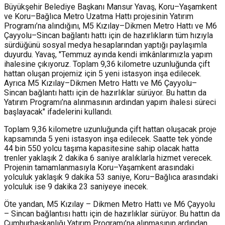
Büyükşehir Belediye Başkanı Mansur Yavaş, Koru–Yaşamkent
ve Koru–Bağlıca Metro Uzatma Hattı projesinin Yatırım
Programı’na alındığını, M5 Kızılay–Dikmen Metro Hattı ve M6
Çayyolu–Sincan bağlantı hattı için de hazırlıkların tüm hızıyla
sürdüğünü sosyal medya hesaplarından yaptığı paylaşımla
duyurdu. Yavaş, "Temmuz ayında kendi imkânlarımızla yapım
ihalesine çıkıyoruz. Toplam 9,36 kilometre uzunluğunda çift
hattan oluşan projemiz için 5 yeni istasyon inşa edilecek.
Ayrıca M5 Kızılay–Dikmen Metro Hattı ve M6 Çayyolu–
Sincan bağlantı hattı için de hazırlıklar sürüyor. Bu hattın da
Yatırım Programı’na alınmasının ardından yapım ihalesi süreci
başlayacak" ifadelerini kullandı.
Toplam 9,36 kilometre uzunluğunda çift hattan oluşacak proje
kapsamında 5 yeni istasyon inşa edilecek. Saatte tek yönde
44 bin 550 yolcu taşıma kapasitesine sahip olacak hatta
trenler yaklaşık 2 dakika 6 saniye aralıklarla hizmet verecek.
Projenin tamamlanmasıyla Koru–Yaşamkent arasındaki
yolculuk yaklaşık 9 dakika 53 saniye, Koru–Bağlıca arasındaki
yolculuk ise 9 dakika 23 saniyeye inecek.
Öte yandan, M5 Kızılay – Dikmen Metro Hattı ve M6 Çayyolu
– Sincan bağlantısı hattı için de hazırlıklar sürüyor. Bu hattın da
Cumhurbaşkanlığı Yatırım Programı’na alınmasının ardından,