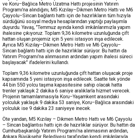
ve Koru–Bağlıca Metro Uzatma Hattı projesinin Yatırım
Programı’na alındığını, M5 Kızılay–Dikmen Metro Hattı ve M6
Çayyolu–Sincan bağlantı hattı için de hazırlıkların tüm hızıyla
sürdüğünü sosyal medya hesaplarından yaptığı paylaşımla
duyurdu. Yavaş, "Temmuz ayında kendi imkânlarımızla yapım
ihalesine çıkıyoruz. Toplam 9,36 kilometre uzunluğunda çift
hattan oluşan projemiz için 5 yeni istasyon inşa edilecek.
Ayrıca M5 Kızılay–Dikmen Metro Hattı ve M6 Çayyolu–
Sincan bağlantı hattı için de hazırlıklar sürüyor. Bu hattın da
Yatırım Programı’na alınmasının ardından yapım ihalesi süreci
başlayacak" ifadelerini kullandı.
Toplam 9,36 kilometre uzunluğunda çift hattan oluşacak proje
kapsamında 5 yeni istasyon inşa edilecek. Saatte tek yönde
44 bin 550 yolcu taşıma kapasitesine sahip olacak hatta
trenler yaklaşık 2 dakika 6 saniye aralıklarla hizmet verecek.
Projenin tamamlanmasıyla Koru–Yaşamkent arasındaki
yolculuk yaklaşık 9 dakika 53 saniye, Koru–Bağlıca arasındaki
yolculuk ise 9 dakika 23 saniyeye inecek.
Öte yandan, M5 Kızılay – Dikmen Metro Hattı ve M6 Çayyolu
– Sincan bağlantısı hattı için de hazırlıklar sürüyor. Bu hattın da
Cumhurbaşkanlığı Yatırım Programı’na alınmasının ardından,
Ankara Büyükşehir Belediyesi tarafından kendi imkânlarıyla