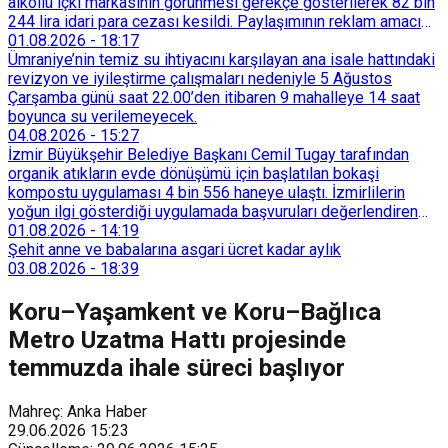
alkollü içki markasının görünmesi gerekçe gösterilerek 82 bin
244 lira idari para cezası kesildi. Paylaşımının reklam amacı
taşımadığını savunan Dören, cezanın iptali için yargıya
01.08.2026
-
18:17
başvurdu.
Ümraniye’nin temiz su ihtiyacını karşılayan ana isale hattındaki
revizyon ve iyileştirme çalışmaları nedeniyle 5 Ağustos
Çarşamba günü saat 22.00’den itibaren 9 mahalleye 14 saat
boyunca su verilemeyecek.
04.08.2026
-
15:27
İzmir Büyükşehir Belediye Başkanı Cemil Tugay tarafından
organik atıkların evde dönüşümü için başlatılan bokaşi
kompostu uygulaması 4 bin 556 haneye ulaştı. İzmirlilerin
yoğun ilgi gösterdiği uygulamada başvuruları değerlendiren
Tarımsal Hizmetler Dairesi Başkanlığı, farklı ilçelerde toplam
01.08.2026
-
14:19
128 bokaşi kompost eğitimi düzenleyerek İzmirlileri
Şehit anne ve babalarına asgari ücret kadar aylık
sürdürülebilir atık yönetimi sistemine dahil etti.
03.08.2026
-
18:39
Koru–Yaşamkent ve Koru–Bağlıca
Metro Uzatma Hattı projesinde
temmuzda ihale süreci başlıyor
Mahreç: Anka Haber
29.06.2026
15:23