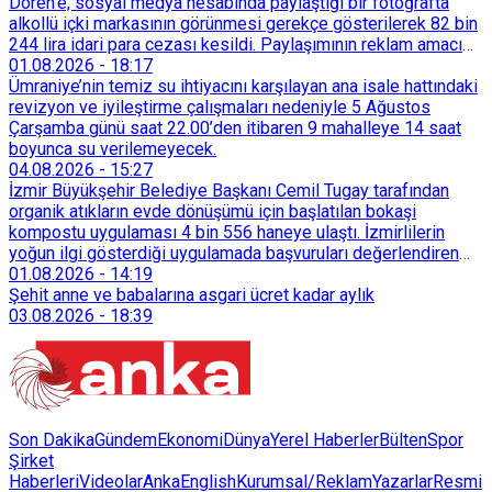
Dören'e, sosyal medya hesabında paylaştığı bir fotoğrafta
alkollü içki markasının görünmesi gerekçe gösterilerek 82 bin
244 lira idari para cezası kesildi. Paylaşımının reklam amacı
taşımadığını savunan Dören, cezanın iptali için yargıya
01.08.2026
-
18:17
başvurdu.
Ümraniye’nin temiz su ihtiyacını karşılayan ana isale hattındaki
revizyon ve iyileştirme çalışmaları nedeniyle 5 Ağustos
Çarşamba günü saat 22.00’den itibaren 9 mahalleye 14 saat
boyunca su verilemeyecek.
04.08.2026
-
15:27
İzmir Büyükşehir Belediye Başkanı Cemil Tugay tarafından
organik atıkların evde dönüşümü için başlatılan bokaşi
kompostu uygulaması 4 bin 556 haneye ulaştı. İzmirlilerin
yoğun ilgi gösterdiği uygulamada başvuruları değerlendiren
Tarımsal Hizmetler Dairesi Başkanlığı, farklı ilçelerde toplam
01.08.2026
-
14:19
128 bokaşi kompost eğitimi düzenleyerek İzmirlileri
Şehit anne ve babalarına asgari ücret kadar aylık
sürdürülebilir atık yönetimi sistemine dahil etti.
03.08.2026
-
18:39
Son Dakika
Gündem
Ekonomi
Dünya
Yerel Haberler
Bülten
Spor
Şirket
Haberleri
Videolar
AnkaEnglish
Kurumsal/Reklam
Yazarlar
Resmi