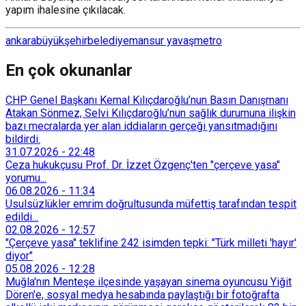
yapım ihalesine çıkılacak.
ankara
büyükşehir
belediye
mansur yavaş
metro
En çok okunanlar
CHP Genel Başkanı Kemal Kılıçdaroğlu’nun Basın Danışmanı
Atakan Sönmez, Selvi Kılıçdaroğlu’nun sağlık durumuna ilişkin
bazı mecralarda yer alan iddiaların gerçeği yansıtmadığını
bildirdi.
31.07.2026
-
22:48
Ceza hukukçusu Prof. Dr. İzzet Özgenç'ten "çerçeve yasa"
yorumu...
06.08.2026
-
11:34
Usulsüzlükler emrim doğrultusunda müfettiş tarafından tespit
edildi...
02.08.2026
-
12:57
"Çerçeve yasa" teklifine 242 isimden tepki: "Türk milleti 'hayır'
diyor"
05.08.2026
-
12:28
Muğla'nın Menteşe ilçesinde yaşayan sinema oyuncusu Yiğit
Dören'e, sosyal medya hesabında paylaştığı bir fotoğrafta