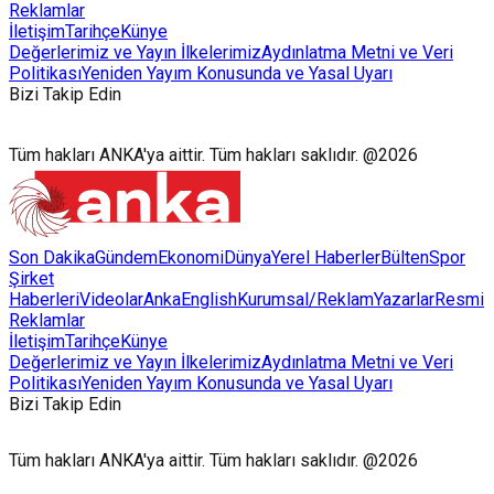
Reklamlar
İletişim
Tarihçe
Künye
Değerlerimiz ve Yayın İlkelerimiz
Aydınlatma Metni ve Veri
Politikası
Yeniden Yayım Konusunda ve Yasal Uyarı
Bizi Takip Edin
Tüm hakları ANKA'ya aittir. Tüm hakları saklıdır. @2026
Son Dakika
Gündem
Ekonomi
Dünya
Yerel Haberler
Bülten
Spor
Şirket
Haberleri
Videolar
AnkaEnglish
Kurumsal/Reklam
Yazarlar
Resmi
Reklamlar
İletişim
Tarihçe
Künye
Değerlerimiz ve Yayın İlkelerimiz
Aydınlatma Metni ve Veri
Politikası
Yeniden Yayım Konusunda ve Yasal Uyarı
Bizi Takip Edin
Tüm hakları ANKA'ya aittir. Tüm hakları saklıdır. @2026