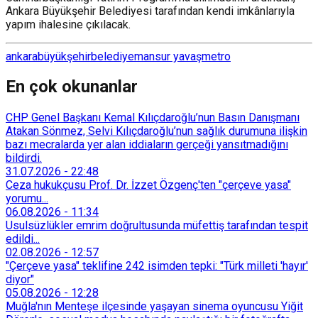
Ankara Büyükşehir Belediyesi tarafından kendi imkânlarıyla
yapım ihalesine çıkılacak.
ankara
büyükşehir
belediye
mansur yavaş
metro
En çok okunanlar
CHP Genel Başkanı Kemal Kılıçdaroğlu’nun Basın Danışmanı
Atakan Sönmez, Selvi Kılıçdaroğlu’nun sağlık durumuna ilişkin
bazı mecralarda yer alan iddiaların gerçeği yansıtmadığını
bildirdi.
31.07.2026
-
22:48
Ceza hukukçusu Prof. Dr. İzzet Özgenç'ten "çerçeve yasa"
yorumu...
06.08.2026
-
11:34
Usulsüzlükler emrim doğrultusunda müfettiş tarafından tespit
edildi...
02.08.2026
-
12:57
"Çerçeve yasa" teklifine 242 isimden tepki: "Türk milleti 'hayır'
diyor"
05.08.2026
-
12:28
Muğla'nın Menteşe ilçesinde yaşayan sinema oyuncusu Yiğit