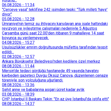
yorumu...
06.08.2026
-
11:34
"Çerçeve yasa" teklifine 242 isimden tepki: "Türk milleti 'hayır'
diyor"
05.08.2026
-
12:28
Ümraniye’nin temiz su ihtiyacını karşılayan ana isale hattındaki
revizyon ve iyileştirme çalışmaları nedeniyle 5 Ağustos
Çarşamba günü saat 22.00’den itibaren 9 mahalleye 14 saat
boyunca su verilemeyecek.
04.08.2026
-
15:27
Usulsüzlükler emrim doğrultusunda müfettiş tarafından tespit
edildi...
02.08.2026
-
12:57
Ankara Büyükşehir Belediyesi'nden kedilere özel merkez
08.08.2026
-
11:44
Mersin'de tedavi gördüğü hastanede 49 yaşında hayatını
kaybeden gazeteci Duygu Öksüz Canova, düzenlenen cenaze
töreniyle son yolculuğuna uğurlandı.
08.08.2026
-
13:36
Şehit anne ve babalarına asgari ücret kadar aylık
03.08.2026
-
18:39
CHP İstanbul İl Başkanı Tekin: "En az üye İstanbul’da istifa etti"
08.08.2026
-
14:37