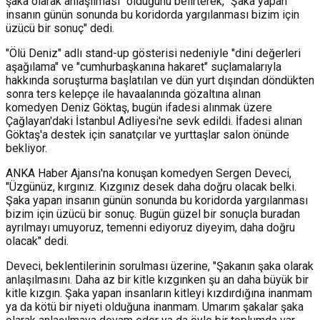
şaka olarak anlaşılması" olduğunu belirterek, "Şaka yapan
insanın günün sonunda bu koridorda yargılanması bizim için
üzücü bir sonuç" dedi.
"Ölü Deniz" adlı stand-up gösterisi nedeniyle "dini değerleri
aşağılama" ve "cumhurbaşkanına hakaret" suçlamalarıyla
hakkında soruşturma başlatılan ve dün yurt dışından döndükten
sonra ters kelepçe ile havaalanında gözaltına alınan
komedyen Deniz Göktaş, bugün ifadesi alınmak üzere
Çağlayan'daki İstanbul Adliyesi'ne sevk edildi. İfadesi alınan
Göktaş'a destek için sanatçılar ve yurttaşlar salon önünde
bekliyor.
ANKA Haber Ajansı'na konuşan komedyen Sergen Deveci,
"Üzgünüz, kırgınız. Kızgınız desek daha doğru olacak belki.
Şaka yapan insanın günün sonunda bu koridorda yargılanması
bizim için üzücü bir sonuç. Bugün güzel bir sonuçla buradan
ayrılmayı umuyoruz, temenni ediyoruz diyeyim, daha doğru
olacak" dedi.
Deveci, beklentilerinin sorulması üzerine, "Şakanın şaka olarak
anlaşılmasını. Daha az bir kitle kızgınken şu an daha büyük bir
kitle kızgın. Şaka yapan insanların kitleyi kızdırdığına inanmam
ya da kötü bir niyeti olduğuna inanmam. Umarım şakalar şaka