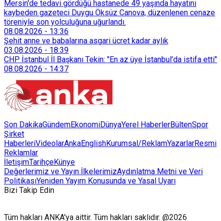
Mersin'de tedavi gördüğü hastanede 49 yaşında hayatını
kaybeden gazeteci Duygu Öksüz Canova, düzenlenen cenaze
töreniyle son yolculuğuna uğurlandı.
08.08.2026
-
13:36
Şehit anne ve babalarına asgari ücret kadar aylık
03.08.2026
-
18:39
CHP İstanbul İl Başkanı Tekin: "En az üye İstanbul’da istifa etti"
08.08.2026
-
14:37
Son Dakika
Gündem
Ekonomi
Dünya
Yerel Haberler
Bülten
Spor
Şirket
Haberleri
Videolar
AnkaEnglish
Kurumsal/Reklam
Yazarlar
Resmi
Reklamlar
İletişim
Tarihçe
Künye
Değerlerimiz ve Yayın İlkelerimiz
Aydınlatma Metni ve Veri
Politikası
Yeniden Yayım Konusunda ve Yasal Uyarı
Bizi Takip Edin
Tüm hakları ANKA'ya aittir. Tüm hakları saklıdır. @2026