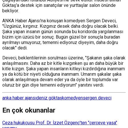
Göktaş'a destek için sanatçılar ve yurttaşlar salon önünde
bekliyor.
ANKA Haber Ajansı'na konuşan komedyen Sergen Deveci,
"Üzgünüz, kırgınız. Kızgınız desek daha doğru olacak belki.
Şaka yapan insanın günün sonunda bu koridorda yargılanması
bizim için üzücü bir sonuç. Bugün güzel bir sonuçla buradan
ayrılmayı umuyoruz, temenni ediyoruz diyeyim, daha doğru
olacak" dedi.
Deveci, beklentilerinin sorulması üzerine, "Şakanın şaka olarak
anlaşılmasını. Daha az bir kitle kızgınken şu an daha büyük bir
kitle kızgın. Şaka yapan insanların kitleyi kızdırdığına inanmam
ya da kötü bir niyeti olduğuna inanmam. Umarım şakalar şaka
olarak anlaşılmaya devam eder ya da öyle bir toplumda var
oluruz bir gün diye temenni ediyorum" yanıtını verdi.
anka haber ajansı
deniz göktaş
komedyen
sergen deveci
En çok okunanlar
Ceza hukukçusu Prof. Dr. İzzet Özgenç'ten "çerçeve yasa"