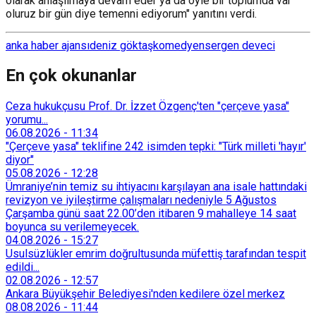
olarak anlaşılmaya devam eder ya da öyle bir toplumda var
oluruz bir gün diye temenni ediyorum" yanıtını verdi.
anka haber ajansı
deniz göktaş
komedyen
sergen deveci
En çok okunanlar
Ceza hukukçusu Prof. Dr. İzzet Özgenç'ten "çerçeve yasa"
yorumu...
06.08.2026
-
11:34
"Çerçeve yasa" teklifine 242 isimden tepki: "Türk milleti 'hayır'
diyor"
05.08.2026
-
12:28
Ümraniye’nin temiz su ihtiyacını karşılayan ana isale hattındaki
revizyon ve iyileştirme çalışmaları nedeniyle 5 Ağustos
Çarşamba günü saat 22.00’den itibaren 9 mahalleye 14 saat
boyunca su verilemeyecek.
04.08.2026
-
15:27
Usulsüzlükler emrim doğrultusunda müfettiş tarafından tespit
edildi...
02.08.2026
-
12:57
Ankara Büyükşehir Belediyesi'nden kedilere özel merkez
08.08.2026
-
11:44