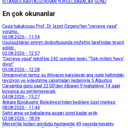
İSTANBUL
KARTAL
GÖKHAN YÜKSEL
BABALAR GÜNÜ
En çok okunanlar
Ceza hukukçusu Prof. Dr. İzzet Özgenç'ten "çerçeve yasa"
yorumu...
06.08.2026
-
11:34
Usulsüzlükler emrim doğrultusunda müfettiş tarafından tespit
edildi...
02.08.2026
-
12:57
"Çerçeve yasa" teklifine 242 isimden tepki: "Türk milleti 'hayır'
diyor"
05.08.2026
-
12:28
Ümraniye’nin temiz su ihtiyacını karşılayan ana isale hattındaki
revizyon ve iyileştirme çalışmaları nedeniyle 5 Ağustos
Çarşamba günü saat 22.00’den itibaren 9 mahalleye 14 saat
boyunca su verilemeyecek.
04.08.2026
-
15:27
Ankara Büyükşehir Belediyesi'nden kedilere özel merkez
08.08.2026
-
11:44
Şehit anne ve babalarına asgari ücret kadar aylık
03.08.2026
-
18:39
Mersin'de tedavi gördüğü hastanede 49 yaşında hayatını