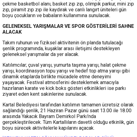
çekme basketbol alanı, basket zıp zıp, olimpik parkur, mini zıp
zıp, piramit zıp zıp ile kaydırak ve canlı langırt üniteleri gün
boyu çocukların ve babaların kullanımına sunulacak.
GELENEKSEL YAR
I
ŞMALAR VE SPOR GÖSTER
İ
LER
İ
SAHNE
ALACAK
Takım ruhunun ve fiziksel aktivitenin ön planda tutulacağı
şenlik programında, kuşaklar arası iletişimi destekleyen
geleneksel yarışmalar da yer alacak.
Katılımcılar; çuval yarışı, yumurta taşıma yarışı, halat çekme
yarışı, koordinasyon topu yarışı ve hedef top atma yarışı gibi
dinamik etaplarda birlikte mücadele etme deneyimi
yaşayacak. Festival atmosferini desteklemek amacıyla
hazırlanan karate ve kick boks gösteri etkinlikleri ise parkı
ziyaret eden kent sakinlerine sunulacak.
Kartal Belediyesi tarafından katılımın tamamen ücretsiz olarak
sağlandığı şenlik, 21 Haziran Pazar günü saat 13.00 ile 18.00
arasında Yakacık Bayram Demirkol Parkı’nda
gerçekleştirilecek. Tüm Kartallıların davetli olduğu etkinlik, gün
boyu sürecek aktivitelerle kapılarını açacak.