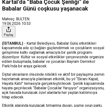
Kartal’da “Baba Çocuk Şenliği” ile
Babalar Günü coşkusu yaşanacak
Mahreç: BULTEN
19.06.2026
10:53
Paylaş
(İSTANBUL)
- Kartal Belediyesi, Babalar Günü etkinlikleri
kapsamında aile içi bağları güçlendirmek ve çocukların sosyal
gelişimine katkı sağlamak amacıyla bir şenlik programı
düzenliyor. Kültür ve sosyal etkinlikler çerçevesinde organize
edilen buluşmada, babalar ve çocukları Bayram Demirkol
Parkı’nda bir araya gelecek.
Dijital ekranların ötesinde nitelikli ve aktif bir paylaşıma zemin
hazırlamak amacıyla planlanan etkinlik, bu yıl “Ekranı Kapat,
Hayata Katıl” temasıyla gerçekleştirilecek. Şenlik kapsamında
hayata geçirilecek “Babalar Çocuklar Yarışıyor” organizasyonu,
açık havada kurulacak özel alanlarla her yaştan katılımcıya
hitap edecek.
Etkinlik alanında kurulacak tırmanma duvarı, şişme oyun parkı,