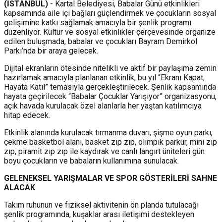
(İSTANBUL)
- Kartal Belediyesi, Babalar Günü etkinlikleri
kapsamında aile içi bağları güçlendirmek ve çocukların sosyal
gelişimine katkı sağlamak amacıyla bir şenlik programı
düzenliyor. Kültür ve sosyal etkinlikler çerçevesinde organize
edilen buluşmada, babalar ve çocukları Bayram Demirkol
Parkı’nda bir araya gelecek.
Dijital ekranların ötesinde nitelikli ve aktif bir paylaşıma zemin
hazırlamak amacıyla planlanan etkinlik, bu yıl “Ekranı Kapat,
Hayata Katıl” temasıyla gerçekleştirilecek. Şenlik kapsamında
hayata geçirilecek “Babalar Çocuklar Yarışıyor” organizasyonu,
açık havada kurulacak özel alanlarla her yaştan katılımcıya
hitap edecek.
Etkinlik alanında kurulacak tırmanma duvarı, şişme oyun parkı,
çekme basketbol alanı, basket zıp zıp, olimpik parkur, mini zıp
zıp, piramit zıp zıp ile kaydırak ve canlı langırt üniteleri gün
boyu çocukların ve babaların kullanımına sunulacak.
GELENEKSEL YAR
I
ŞMALAR VE SPOR GÖSTER
İ
LER
İ
SAHNE
ALACAK
Takım ruhunun ve fiziksel aktivitenin ön planda tutulacağı
şenlik programında, kuşaklar arası iletişimi destekleyen