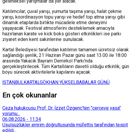
geleneksel yarışmalar da yer alacak.
Katılımcılar; çuval yarışı, yumurta taşıma yarışı, halat çekme
yarışı, koordinasyon topu yarışı ve hedef top atma yarışı gibi
dinamik etaplarda birlikte mücadele etme deneyimi
yaşayacak. Festival atmosferini desteklemek amacıyla
hazırlanan karate ve kick boks gösteri etkinlikleri ise parkı
ziyaret eden kent sakinlerine sunulacak.
Kartal Belediyesi tarafından katılımın tamamen ücretsiz olarak
sağlandığı şenlik, 21 Haziran Pazar günü saat 13.00 ile 18.00
arasında Yakacık Bayram Demirkol Parkı’nda
gerçekleştirilecek. Tüm Kartallıların davetli olduğu etkinlik, gün
boyu sürecek aktivitelerle kapılarını açacak.
İSTANBUL
KARTAL
GÖKHAN YÜKSEL
BABALAR GÜNÜ
En çok okunanlar
Ceza hukukçusu Prof. Dr. İzzet Özgenç'ten "çerçeve yasa"
yorumu...
06.08.2026
-
11:34
Usulsüzlükler emrim doğrultusunda müfettiş tarafından tespit
edildi...