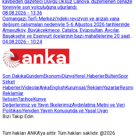
kaybeden gazeteci Duygu Öksüz Canova, düzenlenen cenaze
töreniyle son yolculuğuna uğurlandı.
08.08.2026
-
13:36
Osmangazi Terfi Merkezi’ndeki revizyon ve arızalı vana
değişim çalışmaları nedeniyle 5-6 Ağustos 2026 tarihlerinde
Arnavutköy, Büyükçekmece, Çatalca, Eyüpsultan, Avcılar,
Başakşehir ve Esenyurt ilçelerinin bazı mahallelerine 20 saat
süreyle su verilemeyecek.
04.08.2026
-
10:24
Son Dakika
Gündem
Ekonomi
Dünya
Yerel Haberler
Bülten
Spor
Şirket
Haberleri
Videolar
AnkaEnglish
Kurumsal/Reklam
Yazarlar
Resmi
Reklamlar
İletişim
Tarihçe
Künye
Değerlerimiz ve Yayın İlkelerimiz
Aydınlatma Metni ve Veri
Politikası
Yeniden Yayım Konusunda ve Yasal Uyarı
Bizi Takip Edin
Tüm hakları ANKA'ya aittir. Tüm hakları saklıdır. @2026