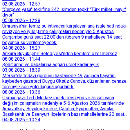
02.08.2026
-
12:57
"Çerçeve yasa" teklifine 242 isimden tepki: "Türk milleti 'hayır'
diyor"
05.08.2026
-
12:28
Ümraniye’nin temiz su ihtiyacını karşılayan ana isale hattındaki
revizyon ve iyileştirme çalışmaları nedeniyle 5 Ağustos
Çarşamba günü saat 22.00’den itibaren 9 mahalleye 14 saat
boyunca su verilemeyecek.
04.08.2026
-
15:27
Ankara Büyükşehir Belediyesi'nden kedilere özel merkez
08.08.2026
-
11:44
Şehit anne ve babalarına asgari ücret kadar aylık
03.08.2026
-
18:39
Mersin'de tedavi gördüğü hastanede 49 yaşında hayatını
kaybeden gazeteci Duygu Öksüz Canova, düzenlenen cenaze
töreniyle son yolculuğuna uğurlandı.
08.08.2026
-
13:36
Osmangazi Terfi Merkezi’ndeki revizyon ve arızalı vana
değişim çalışmaları nedeniyle 5-6 Ağustos 2026 tarihlerinde
Arnavutköy, Büyükçekmece, Çatalca, Eyüpsultan, Avcılar,
Başakşehir ve Esenyurt ilçelerinin bazı mahallelerine 20 saat
süreyle su verilemeyecek.
04.08.2026
-
10:24