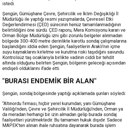
istedi.
Şengün, Gümüşhane Çevre, Şehircilik ve İklim Değişikliği İl
Müdürlüğü ile yaptığı resmi yazışmalarda, Çevresel Etki
Değerlendirmesi (ÇED) sürecinin henüz tamamlanmadığının
belirtildiğini öne sürdü. ÇED raporu, Mera Komisyonu kararı ve
Orman Bölge Müdürlüğü izni gibi zorunlu belgeler alınmadan
bölgede 300-400 metre derinlikte karotlu sondaj çalışmalarına
başlandığını iddia eden Şengün, faaliyetlerin Araklı’nın içme
suyu kaynaklarını kirletme ve kurutma riski taşıdığını savundu.
Kontrolsüz taş ocaklarıyla birlikte vadinin ciddi bir tehdit
altında olduğunu belirten Şengün, bölgenin geleceği açısından
endişeli olduklarını ifade etti.
"BURASI ENDEMİK BİR ALAN"
Şengün, sondaj bölgesinde yaptığı açıklamada şunları söyledi:
“Altınordu firması, hiçbir yerel kurumdan; yani Gümüşhane
Valiliği’nden, Çevre ve Şehircilik İl Müdürlüğü’nden, Orman ya
da meradan herhangi bir izin almadan gelip burada sondaj
faaliyetleri yürütmektedir. Bu tamamen hukuk dışıdır. Sadece
MAPEK’ten alınan ihale ruhsatına dayanarak burada işlem