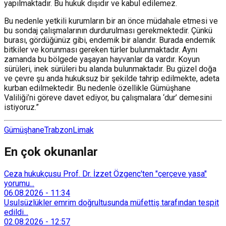
yapılmaktadır. Bu hukuk dışıdır ve kabul edilemez.
Bu nedenle yetkili kurumların bir an önce müdahale etmesi ve
bu sondaj çalışmalarının durdurulması gerekmektedir. Çünkü
burası, gördüğünüz gibi, endemik bir alandır. Burada endemik
bitkiler ve korunması gereken türler bulunmaktadır. Aynı
zamanda bu bölgede yaşayan hayvanlar da vardır. Koyun
sürüleri, inek sürüleri bu alanda bulunmaktadır. Bu güzel doğa
ve çevre şu anda hukuksuz bir şekilde tahrip edilmekte, adeta
kurban edilmektedir. Bu nedenle özellikle Gümüşhane
Valiliği’ni göreve davet ediyor, bu çalışmalara ‘dur’ demesini
istiyoruz.”
Gümüşhane
Trabzon
Limak
En çok okunanlar
Ceza hukukçusu Prof. Dr. İzzet Özgenç'ten "çerçeve yasa"
yorumu...
06.08.2026
-
11:34
Usulsüzlükler emrim doğrultusunda müfettiş tarafından tespit
edildi...
02.08.2026
-
12:57