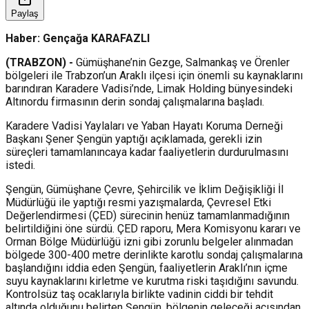
Paylaş
Haber: Gençağa KARAFAZLI
(TRABZON) -
Gümüşhane’nin Gezge, Salmankaş ve Örenler
bölgeleri ile Trabzon’un Araklı ilçesi için önemli su kaynaklarını
barındıran Karadere Vadisi’nde, Limak Holding bünyesindeki
Altınordu firmasının derin sondaj çalışmalarına başladı.
Karadere Vadisi Yaylaları ve Yaban Hayatı Koruma Derneği
Başkanı Şener Şengün yaptığı açıklamada, gerekli izin
süreçleri tamamlanıncaya kadar faaliyetlerin durdurulmasını
istedi.
Şengün, Gümüşhane Çevre, Şehircilik ve İklim Değişikliği İl
Müdürlüğü ile yaptığı resmi yazışmalarda, Çevresel Etki
Değerlendirmesi (ÇED) sürecinin henüz tamamlanmadığının
belirtildiğini öne sürdü. ÇED raporu, Mera Komisyonu kararı ve
Orman Bölge Müdürlüğü izni gibi zorunlu belgeler alınmadan
bölgede 300-400 metre derinlikte karotlu sondaj çalışmalarına
başlandığını iddia eden Şengün, faaliyetlerin Araklı’nın içme
suyu kaynaklarını kirletme ve kurutma riski taşıdığını savundu.
Kontrolsüz taş ocaklarıyla birlikte vadinin ciddi bir tehdit
altında olduğunu belirten Şengün, bölgenin geleceği açısından