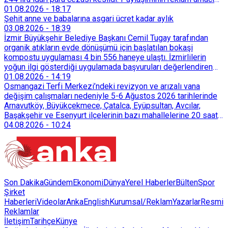
taşımadığını savunan Dören, cezanın iptali için yargıya
01.08.2026
-
18:17
başvurdu.
Şehit anne ve babalarına asgari ücret kadar aylık
03.08.2026
-
18:39
İzmir Büyükşehir Belediye Başkanı Cemil Tugay tarafından
organik atıkların evde dönüşümü için başlatılan bokaşi
kompostu uygulaması 4 bin 556 haneye ulaştı. İzmirlilerin
yoğun ilgi gösterdiği uygulamada başvuruları değerlendiren
Tarımsal Hizmetler Dairesi Başkanlığı, farklı ilçelerde toplam
01.08.2026
-
14:19
128 bokaşi kompost eğitimi düzenleyerek İzmirlileri
Osmangazi Terfi Merkezi’ndeki revizyon ve arızalı vana
sürdürülebilir atık yönetimi sistemine dahil etti.
değişim çalışmaları nedeniyle 5-6 Ağustos 2026 tarihlerinde
Arnavutköy, Büyükçekmece, Çatalca, Eyüpsultan, Avcılar,
Başakşehir ve Esenyurt ilçelerinin bazı mahallelerine 20 saat
süreyle su verilemeyecek.
04.08.2026
-
10:24
Son Dakika
Gündem
Ekonomi
Dünya
Yerel Haberler
Bülten
Spor
Şirket
Haberleri
Videolar
AnkaEnglish
Kurumsal/Reklam
Yazarlar
Resmi
Reklamlar
İletişim
Tarihçe
Künye