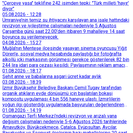
"Çerçeve yasa" teklifine 242 isimden tepki: "Türk milleti 'hayır'
diyor"
05.08.2026
-
12:28
Ümraniye’nin temiz su ihtiyacını karşılayan ana isale hattındaki
revizyon ve iyileştirme çalışmaları nedeniyle 5 Ağustos
Çarşamba günü saat 22.00’den itibaren 9 mahalleye 14 saat
boyunca su verilemeyecek.
04.08.2026
-
15:27
Muğla'nın Menteşe ilçesinde yaşayan sinema oyuncusu Yiğit
Dören'e, sosyal medya hesabında paylaştığı bir fotoğrafta
alkollü içki markasının görünmesi gerekçe gösterilerek 82 bin
244 lira idari para cezası kesildi. Paylaşımının reklam amacı
taşımadığını savunan Dören, cezanın iptali için yargıya
01.08.2026
-
18:17
başvurdu.
Şehit anne ve babalarına asgari ücret kadar aylık
03.08.2026
-
18:39
İzmir Büyükşehir Belediye Başkanı Cemil Tugay tarafından
organik atıkların evde dönüşümü için başlatılan bokaşi
kompostu uygulaması 4 bin 556 haneye ulaştı. İzmirlilerin
yoğun ilgi gösterdiği uygulamada başvuruları değerlendiren
Tarımsal Hizmetler Dairesi Başkanlığı, farklı ilçelerde toplam
01.08.2026
-
14:19
128 bokaşi kompost eğitimi düzenleyerek İzmirlileri
Osmangazi Terfi Merkezi’ndeki revizyon ve arızalı vana
sürdürülebilir atık yönetimi sistemine dahil etti.
değişim çalışmaları nedeniyle 5-6 Ağustos 2026 tarihlerinde
Arnavutköy, Büyükçekmece, Çatalca, Eyüpsultan, Avcılar,
Başakşehir ve Esenyurt ilçelerinin bazı mahallelerine 20 saat