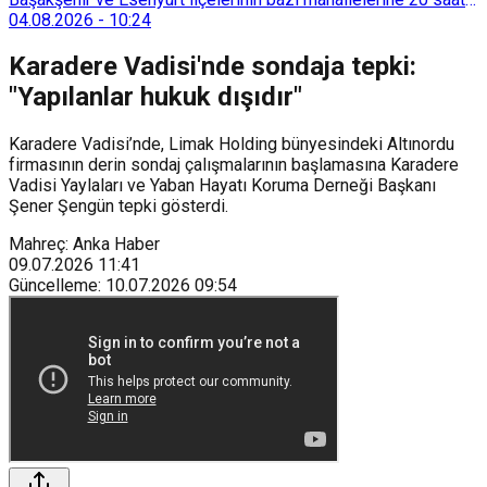
süreyle su verilemeyecek.
04.08.2026
-
10:24
Karadere Vadisi'nde sondaja tepki:
"Yapılanlar hukuk dışıdır"
Karadere Vadisi’nde, Limak Holding bünyesindeki Altınordu
firmasının derin sondaj çalışmalarının başlamasına Karadere
Vadisi Yaylaları ve Yaban Hayatı Koruma Derneği Başkanı
Şener Şengün tepki gösterdi.
Mahreç: Anka Haber
09.07.2026
11:41
Güncelleme
:
10.07.2026
09:54