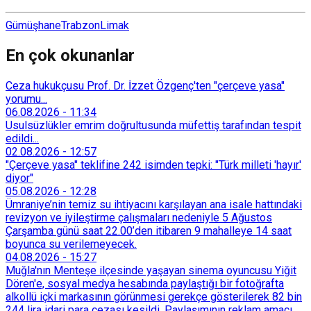
Gümüşhane
Trabzon
Limak
En çok okunanlar
Ceza hukukçusu Prof. Dr. İzzet Özgenç'ten "çerçeve yasa"
yorumu...
06.08.2026
-
11:34
Usulsüzlükler emrim doğrultusunda müfettiş tarafından tespit
edildi...
02.08.2026
-
12:57
"Çerçeve yasa" teklifine 242 isimden tepki: "Türk milleti 'hayır'
diyor"
05.08.2026
-
12:28
Ümraniye’nin temiz su ihtiyacını karşılayan ana isale hattındaki
revizyon ve iyileştirme çalışmaları nedeniyle 5 Ağustos
Çarşamba günü saat 22.00’den itibaren 9 mahalleye 14 saat
boyunca su verilemeyecek.
04.08.2026
-
15:27
Muğla'nın Menteşe ilçesinde yaşayan sinema oyuncusu Yiğit
Dören'e, sosyal medya hesabında paylaştığı bir fotoğrafta
alkollü içki markasının görünmesi gerekçe gösterilerek 82 bin
244 lira idari para cezası kesildi. Paylaşımının reklam amacı